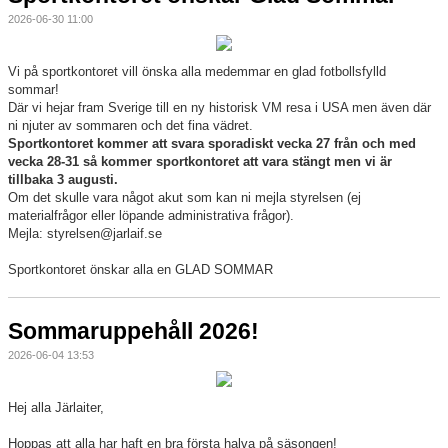
2026-06-30 11:00
Vi på sportkontoret vill önska alla medemmar en glad fotbollsfylld
sommar!
Där vi hejar fram Sverige till en ny historisk VM resa i USA men även där
ni njuter av sommaren och det fina vädret.
Sportkontoret kommer att svara sporadiskt vecka 27 från och med
vecka 28-31 så kommer sportkontoret att vara stängt men vi är
tillbaka 3 augusti.
Om det skulle vara något akut som kan ni mejla styrelsen (ej
materialfrågor eller löpande administrativa frågor).
Mejla: styrelsen@jarlaif.se
Sportkontoret önskar alla en GLAD SOMMAR
Sommaruppehåll 2026!
2026-06-04 13:53
Hej alla Järlaiter,
Hoppas att alla har haft en bra första halva på säsongen!