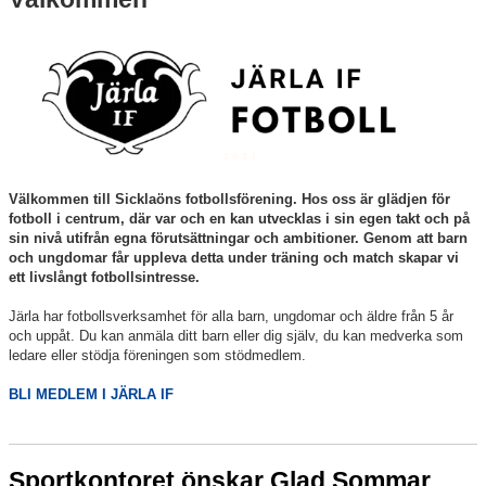
Nyheter
Verksamheten
Trygg förening
Vårdnadshavare
Välkommen till Sicklaöns fotbollsförening.
Hos oss är glädjen för
Sponsorer
fotboll i centrum, där var och en kan utvecklas i sin egen takt och på
sin nivå utifrån egna förutsättningar och ambitioner. Genom att barn
och ungdomar får uppleva detta under träning och match skapar vi
Utbildningar
ett livslångt fotbollsintresse.
Stipendier
Järla har fotbollsverksamhet för alla barn, ungdomar och äldre från 5 år
och uppåt. Du kan anmäla ditt barn eller dig själv, du kan medverka som
ledare eller stödja föreningen som stödmedlem.
Styrelse och Årsmöte
BLI MEDLEM I JÄRLA IF
Kalender
Kvalitetsklubb
Sportkontoret önskar Glad Sommar