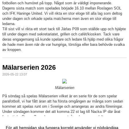
fotbollen och humöret på topp. Något som är väldigt imponerande.
Dagens sista match som spelades började 16.10 mellan Roslagen SOL
och IFK Haninge United. Vi vill rikta en stor eloge till alla lag som deltog
under dagen och orkade spela matcherna men även en stor eloge till
ledarna.
Till sist vill vi rikta ett stort tack till Järlas P09 som ställde upp och hjälpte
till under dagen med sekretariatet, grillen och cafét/kiosken. Tack vare
deras engagemang så kunde spelare och ledare få hjälp med olika frågor
de hade men även när de var hungriga, törstiga eller bara behövde svalka
av kroppen.
Mälarserien 2026
2026-05-22 13:07
Mälarserien
På söndag så spelas Mälarserien vilket är en serie för de som spelar
parafotboll, vi har fått äran att ha första omgången av många som sedan
kommer att spelas runt om i Sverige och arrangeras av andra föreningar.
Under söndagen kommer det att komma 22 st lag till Nacka IP där årat
fantastiska Dream Team kommer vara två av lagen som deltar.
Nu ser vi fram emot söndagen med massor av kvalitativ fotboll och
mycket glädje.
För att hemsidan ska fungera korrekt använder vi nödvändiga