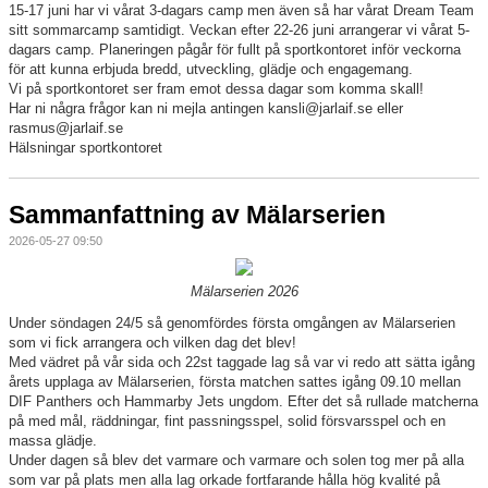
15-17 juni har vi vårat 3-dagars camp men även så har vårat Dream Team
sitt sommarcamp samtidigt. Veckan efter 22-26 juni arrangerar vi vårat 5-
dagars camp. Planeringen pågår för fullt på sportkontoret inför veckorna
för att kunna erbjuda bredd, utveckling, glädje och engagemang.
Vi på sportkontoret ser fram emot dessa dagar som komma skall!
Har ni några frågor kan ni mejla antingen kansli@jarlaif.se eller
rasmus@jarlaif.se
Hälsningar sportkontoret
Sammanfattning av Mälarserien
2026-05-27 09:50
Mälarserien 2026
Under söndagen 24/5 så genomfördes första omgången av Mälarserien
som vi fick arrangera och vilken dag det blev!
Med vädret på vår sida och 22st taggade lag så var vi redo att sätta igång
årets upplaga av Mälarserien, första matchen sattes igång 09.10 mellan
DIF Panthers och Hammarby Jets ungdom. Efter det så rullade matcherna
på med mål, räddningar, fint passningsspel, solid försvarsspel och en
massa glädje.
Under dagen så blev det varmare och varmare och solen tog mer på alla
som var på plats men alla lag orkade fortfarande hålla hög kvalité på