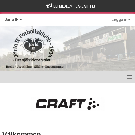
BLI MEDLEM I JÄRLA IF FK!
Järla IF
Logga in
Hem
Intresseanmälan
Bli stödmedlem
Kontakt och Drop-in tider
Välkommen