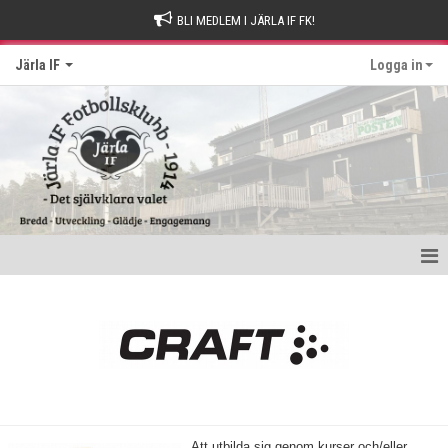
BLI MEDLEM I JÄRLA IF FK!
Järla IF
Logga in
Hem
Intresseanmälan
Bli stödmedlem
Kontakt och Drop-in tider
Att utbilda sig genom kurser och/eller