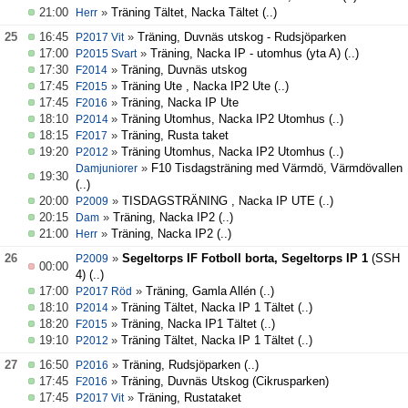
21:00
»
Träning Tältet, Nacka Tältet
(..)
Herr
25
16:45
»
Träning, Duvnäs utskog - Rudsjöparken
P2017 Vit
17:00
»
Träning, Nacka IP - utomhus (yta A)
(..)
P2015 Svart
17:30
»
Träning, Duvnäs utskog
F2014
17:45
»
Träning Ute , Nacka IP2 Ute
(..)
F2015
17:45
»
Träning, Nacka IP Ute
F2016
18:10
»
Träning Utomhus, Nacka IP2 Utomhus
(..)
P2014
18:15
»
Träning, Rusta taket
F2017
19:20
»
Träning Utomhus, Nacka IP2 Utomhus
(..)
P2012
»
F10 Tisdagsträning med Värmdö, Värmdövallen
Damjuniorer
19:30
(..)
20:00
»
TISDAGSTRÄNING , Nacka IP UTE
(..)
P2009
20:15
»
Träning, Nacka IP2
(..)
Dam
21:00
»
Träning, Nacka IP2
(..)
Herr
26
»
Segeltorps IF Fotboll borta, Segeltorps IP 1
(SSH
P2009
00:00
4)
(..)
17:00
»
Träning, Gamla Allén
(..)
P2017 Röd
18:10
»
Träning Tältet, Nacka IP 1 Tältet
(..)
P2014
18:20
»
Träning, Nacka IP1 Tältet
(..)
F2015
19:10
»
Träning Tältet, Nacka IP 1 Tältet
(..)
P2012
27
16:50
»
Träning, Rudsjöparken
(..)
P2016
17:45
»
Träning, Duvnäs Utskog (Cikrusparken)
F2016
17:45
»
Träning, Rustataket
P2017 Vit