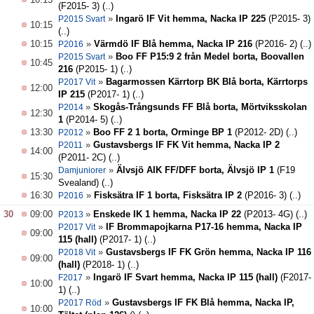
(F2015- 3)
(..)
»
Ingarö IF Vit hemma, Nacka IP 225
(P2015- 3)
P2015 Svart
10:15
(..)
10:15
»
Värmdö IF Blå hemma, Nacka IP 216
(P2016- 2)
(..)
P2016
»
Boo FF P15:9 2 från Medel borta, Boovallen
P2015 Svart
10:45
216
(P2015- 1)
(..)
»
Bagarmossen Kärrtorp BK Blå borta, Kärrtorps
P2017 Vit
12:00
IP 215
(P2017- 1)
(..)
»
Skogås-Trångsunds FF Blå borta, Mörtviksskolan
P2014
12:30
1
(P2014- 5)
(..)
13:30
»
Boo FF 2 1 borta, Orminge BP 1
(P2012- 2D)
(..)
P2012
»
Gustavsbergs IF FK Vit hemma, Nacka IP 2
P2011
14:00
(P2011- 2C)
(..)
»
Älvsjö AIK FF/DFF borta, Älvsjö IP 1
(F19
Damjuniorer
15:30
Svealand)
(..)
16:30
»
Fisksätra IF 1 borta, Fisksätra IP 2
(P2016- 3)
(..)
P2016
30
09:00
»
Enskede IK 1 hemma, Nacka IP 22
(P2013- 4G)
(..)
P2013
»
IF Brommapojkarna P17-16 hemma, Nacka IP
P2017 Vit
09:00
115 (hall)
(P2017- 1)
(..)
»
Gustavsbergs IF FK Grön hemma, Nacka IP 116
P2018 Vit
09:00
(hall)
(P2018- 1)
(..)
»
Ingarö IF Svart hemma, Nacka IP 115 (hall)
(F2017-
F2017
10:00
1)
(..)
»
Gustavsbergs IF FK Blå hemma, Nacka IP,
P2017 Röd
10:00