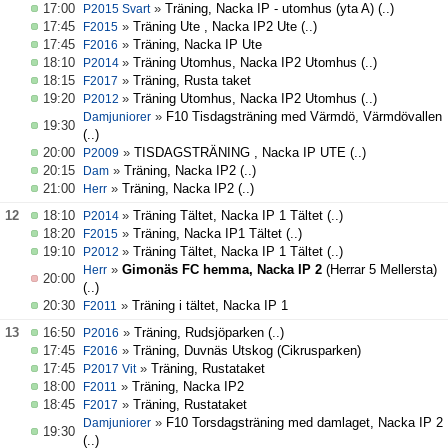
17:00
»
Träning, Nacka IP - utomhus (yta A)
(..)
P2015 Svart
17:45
»
Träning Ute , Nacka IP2 Ute
(..)
F2015
17:45
»
Träning, Nacka IP Ute
F2016
18:10
»
Träning Utomhus, Nacka IP2 Utomhus
(..)
P2014
18:15
»
Träning, Rusta taket
F2017
19:20
»
Träning Utomhus, Nacka IP2 Utomhus
(..)
P2012
»
F10 Tisdagsträning med Värmdö, Värmdövallen
Damjuniorer
19:30
(..)
20:00
»
TISDAGSTRÄNING , Nacka IP UTE
(..)
P2009
20:15
»
Träning, Nacka IP2
(..)
Dam
21:00
»
Träning, Nacka IP2
(..)
Herr
12
18:10
»
Träning Tältet, Nacka IP 1 Tältet
(..)
P2014
18:20
»
Träning, Nacka IP1 Tältet
(..)
F2015
19:10
»
Träning Tältet, Nacka IP 1 Tältet
(..)
P2012
»
Gimonäs FC hemma, Nacka IP 2
(Herrar 5 Mellersta)
Herr
20:00
(..)
20:30
»
Träning i tältet, Nacka IP 1
F2011
13
16:50
»
Träning, Rudsjöparken
(..)
P2016
17:45
»
Träning, Duvnäs Utskog (Cikrusparken)
F2016
17:45
»
Träning, Rustataket
P2017 Vit
18:00
»
Träning, Nacka IP2
F2011
18:45
»
Träning, Rustataket
F2017
»
F10 Torsdagsträning med damlaget, Nacka IP 2
Damjuniorer
19:30
(..)