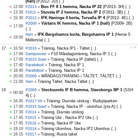
(hall)
(P2012- 2D)
(..)
12:00
»
Boo FF 8 1 hemma, Nacka IP 22
(P2013- 3H)
(..)
P2013
13:30
»
Stuvsta IF 2 hemma, Nacka IP 2
(F2011- 3B)
(..)
F2011
15:30
»
IFK Haninge 4 borta, Torvalla IP 4
(P2012- 4E)
(..)
P2012
»
Värtans IK hemma, Nacka IP 1 (hall)
(P2009- 2B)
P2009
17:00
(..)
»
IFK Bergshamra borta, Bergshamra IP 1
(Herrar 5
Herr
18:00
Mellersta)
(..)
v.34
17
16:50
»
Träning, Nacka IP1 - Tältet
(..)
P2016
17:00
»
F10 Måndagsträning, Nacka IP 1
(..)
Damjuniorer
17:00
»
Träning, Nacka IP (tältet)
(..)
P2015 Svart
17:40
»
Träning, Nacka IP 1
Parafotboll
18:40
»
Träning, Nacka IP 1
Parafotboll
20:00
»
MÅNDAGSTRÄNING i TÄLTET, TÄLTET
(..)
P2009
21:00
»
Träning Tältet, Nacka Tältet
(..)
Herr
18
»
Stocksunds IF B hemma, Stavsborgs BP 1
(SSH
P2009
00:00
4)
(..)
16:45
»
Träning, Duvnäs utskog - Rudsjöparken
P2017 Vit
17:00
»
Träning, Nacka IP - utomhus (yta A)
(..)
P2015 Svart
17:30
»
Träning, Duvnäs utskog
F2014
17:45
»
Träning Ute , Nacka IP2 Ute
(..)
F2015
17:45
»
Träning, Nacka IP Ute
F2016
18:10
»
Träning Utomhus, Nacka IP2 Utomhus
(..)
P2014
18:15
»
Träning, Rusta taket
F2017