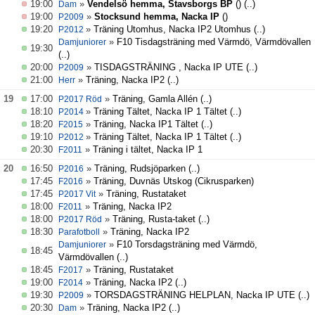
19:00
»
Vendelsö hemma, Stavsborgs BP
()
(..)
Dam
19:00
»
Stocksund hemma, Nacka IP
()
P2009
19:20
»
Träning Utomhus, Nacka IP2 Utomhus
(..)
P2012
»
F10 Tisdagsträning med Värmdö, Värmdövallen
Damjuniorer
19:30
(..)
20:00
»
TISDAGSTRÄNING , Nacka IP UTE
(..)
P2009
21:00
»
Träning, Nacka IP2
(..)
Herr
19
17:00
»
Träning, Gamla Allén
(..)
P2017 Röd
18:10
»
Träning Tältet, Nacka IP 1 Tältet
(..)
P2014
18:20
»
Träning, Nacka IP1 Tältet
(..)
F2015
19:10
»
Träning Tältet, Nacka IP 1 Tältet
(..)
P2012
20:30
»
Träning i tältet, Nacka IP 1
F2011
20
16:50
»
Träning, Rudsjöparken
(..)
P2016
17:45
»
Träning, Duvnäs Utskog (Cikrusparken)
F2016
17:45
»
Träning, Rustataket
P2017 Vit
18:00
»
Träning, Nacka IP2
F2011
18:00
»
Träning, Rusta-taket
(..)
P2017 Röd
18:30
»
Träning, Nacka IP2
Parafotboll
»
F10 Torsdagsträning med Värmdö,
Damjuniorer
18:45
Värmdövallen
(..)
18:45
»
Träning, Rustataket
F2017
19:00
»
Träning, Nacka IP2
(..)
F2014
19:30
»
TORSDAGSTRÄNING HELPLAN, Nacka IP UTE
(..)
P2009
20:30
»
Träning, Nacka IP2
(..)
Dam