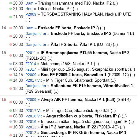
20:00
»
Träning tillsammans med F10, Nacka IP2
(..)
Dam
21:00
»
Träning, Nacka IP2
(..)
Herr
»
TORSDAGSTRÄNING HALVPLAN, Nacka IP UTE
P2009
21:00
(..)
14
20:00
»
Enskede FF borta, Enskede IP
()
(..)
Dam
»
Enskede FF borta, Enskede IP 2
(Damer 4 B)
Damjuniorer
20:00
(..)
20:00
»
Älta IF 2 borta, Älta IP 1
(DJ- 2B)
(..)
Damjuniorer
15
»
IF Brommapojkarna P11-55 hemma, Nacka IP 2
P2011
00:00
(P2011- 2C)
(..)
08:00
»
Matchcamp 15/8, Nacka IP 1
(..)
F2014
08:00
»
Mini tiger cup 15-16 augusti, Skarpnäcks sportfält
(..)
F2017
14:15
»
Boo FF P2009:2 borta, Boovallen 1
(P2009- 1C)
(..)
P2009
14:30
»
Mini Tiger Cup, Skarpnäck Sportfält
(..)
P2017 Vit
»
Sollentuna FK F19 hemma, Värmdövallen 1
Damjuniorer
18:00
(F19 Svealand)
(..)
16
»
Älvsjö AIK FF hemma, Nacka IP 1 (hall)
(SSH 4)
P2009
00:00
(..)
08:30
»
Mini Tiger Cup, Skarpnäck Sportfält
(..)
P2017 Vit
08:30
»
Augustibollen cup borta, Fisksätra IP
()
(..)
P2018 Vit
10:00
»
Intresseanmälan: Ingarö skärgårdscup, Ingarö IP
(..)
P2016
10:30
»
Älta IF 2 hemma, Nacka IP 22
(P2013- 4G)
(..)
P2013
»
Gustavsbergs IF FK Grön hemma, Nacka IP 1
P2012
11:00