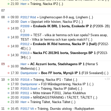
Kvalitetsklubb
21:00
»
Träning, Nacka IP2
(..)
Herr
07
08
09:00
»
Linghemscupen 8-9 aug, Linghem
(..)
P2017 Röd
10:00
»
Uppstart inför hösten, Nacka IP2
(..)
Dam
»
Enskede IK BRL 1 borta, Enskede IP 2
(P2009- 2B)
P2009
14:00
(..)
»
TEST - vilka är hemma och kan spela? Svara asap,
P2009
14:00
TEST - Vilka är hemma och kan spela match?
(..)
»
Enskede IK Röd hemma, Nacka IP 1 (hall)
(P2012-
P2012
14:00
4E)
(..)
»
Nacka FC 2013H1 borta, Stavsborgs BP 1
(P2013-
P2013
14:30
3H)
(..)
09
»
AC Azzurri borta, Stadshagens IP 1
(Herrar 5
Herr
16:00
Mellersta)
(..)
17:30
»
Boo FF borta, Myrsjö IP 1
(F19 Svealand)
(..)
Damjuniorer
v.33
10
16:50
»
Träning, Nacka IP1 - Tältet
(..)
P2016
17:00
»
F10 Måndagsträning, Nacka IP 1
(..)
Damjuniorer
17:00
»
Träning, Nacka IP (tältet)
(..)
P2015 Svart
18:00
»
Möte tränare P2011, Järlas Klubbhus
P2011
20:00
»
MÅNDAGSTRÄNING i TÄLTET, TÄLTET
(..)
P2009
21:00
»
Träning Tältet, Nacka Tältet
(..)
Herr
11
16:45
»
Träning, Duvnäs utskog - Rudsjöparken
P2017 Vit