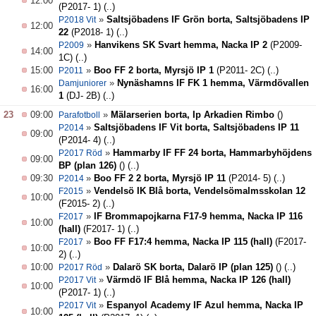
12:00
(P2017- 1)
(..)
»
Saltsjöbadens IF Grön borta, Saltsjöbadens IP
P2018 Vit
12:00
22
(P2018- 1)
(..)
»
Hanvikens SK Svart hemma, Nacka IP 2
(P2009-
P2009
14:00
1C)
(..)
15:00
»
Boo FF 2 borta, Myrsjö IP 1
(P2011- 2C)
(..)
P2011
»
Nynäshamns IF FK 1 hemma, Värmdövallen
Damjuniorer
16:00
1
(DJ- 2B)
(..)
23
09:00
»
Mälarserien borta, Ip Arkadien Rimbo
()
Parafotboll
»
Saltsjöbadens IF Vit borta, Saltsjöbadens IP 11
P2014
09:00
(P2014- 4)
(..)
»
Hammarby IF FF 24 borta, Hammarbyhöjdens
P2017 Röd
09:00
BP (plan 126)
()
(..)
09:30
»
Boo FF 2 2 borta, Myrsjö IP 11
(P2014- 5)
(..)
P2014
»
Vendelsö IK Blå borta, Vendelsömalmsskolan 12
F2015
10:00
(F2015- 2)
(..)
»
IF Brommapojkarna F17-9 hemma, Nacka IP 116
F2017
10:00
(hall)
(F2017- 1)
(..)
»
Boo FF F17:4 hemma, Nacka IP 115 (hall)
(F2017-
F2017
10:00
2)
(..)
10:00
»
Dalarö SK borta, Dalarö IP (plan 125)
()
(..)
P2017 Röd
»
Värmdö IF Blå hemma, Nacka IP 126 (hall)
P2017 Vit
10:00
(P2017- 1)
(..)
»
Espanyol Academy IF Azul hemma, Nacka IP
P2017 Vit
10:00