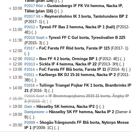
Tältet (plan 126)
()
(..)
»
Gustavsbergs IF FK Vit hemma, Nacka IP,
P2017 Röd
10:00
Tältet (plan 116)
()
(..)
»
Reymersholms IK 3 borta, Tantolundens BP 2
P2017 Vit
10:00
(P2017- 1)
(..)
»
Tyresö FF Bas 2 hemma, Nacka IP 1 (hall)
(P2012-
P2012
11:00
4E)
(..)
»
Tyresö FF C Gul borta, Tyresövallen B 225
P2015 Svart
11:30
(P2015- 3)
(..)
»
FoC Farsta FF Röd borta, Farsta IP 115
(F2017- 1)
F2017
12:00
(..)
12:00
»
Boo FF 4 2 borta, Orminge BP 1
(P2012- 4E)
(..)
P2012
12:00
»
Sickla IF 4 hemma, Nacka IP 22
(P2013- 3H)
(..)
P2013
13:00
»
FoC Farsta FF Blå borta, Farsta IP 11
(F2014- 4)
(..)
F2014
»
Karlbergs BK DJ 15-16 hemma, Nacka IP 2
(F2011-
F2011
13:30
3B)
(..)
»
Tullinge Triangel Pojkar FK 1 borta, Brantbrinks IP
F2016
14:00
21
(F2016- 3)
(..)
»
IF Brommapojkarna 2015-11 borta, Ängby IP
P2015 Svart
15:30
2
(P2015- 2)
(..)
19:00
»
Hässelby SK hemma, Nacka IP2
()
(..)
Dam
»
Hässelby SK FF hemma, Nacka IP 2
(Damer 4
Damjuniorer
19:00
B)
(..)
»
Skogås-Trångsunds FF Blå borta, Nytorps Mosse
P2009
20:00
IP 1
(P2009- 1C)
(..)