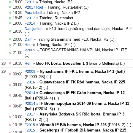
18:00
»
Träning, Nacka IP2
F2011
18:00
»
Träning, Rusta-taket
(..)
P2017 Röd
18:30
»
Träning, Nacka IP2
Parafotboll
18:45
»
Träning, Rustataket
F2017
19:00
»
Träning, Nacka IP2
(..)
F2014
»
F10 Torsdagsträning med damlaget, Nacka IP 2
Damjuniorer
19:30
(..)
20:00
»
Träning tillsammans med F10, Nacka IP2
(..)
Dam
21:00
»
Träning, Nacka IP2
(..)
Herr
»
TORSDAGSTRÄNING HALVPLAN, Nacka IP UTE
P2009
21:00
(..)
28
19:30
»
Boo FK borta, Boovallen 1
(Herrar 5 Mellersta)
(..)
Herr
29
»
Nynäshamns IF FK 1 hemma, Nacka IP 1 (hall)
P2009
00:00
(P2009- 2B)
(..)
»
Gustavsbergs IF FK Röd hemma, Nacka IP 225
F2016
09:00
(F2016- 2)
(..)
»
Gustavsbergs IF FK Grön hemma, Nacka IP 12
P2014
09:45
(hall)
(P2014- 4)
(..)
»
IF Brommapojkarna 2014-39 hemma, Nacka IP 11
P2014
09:45
(hall)
(P2014- 3)
(..)
»
Assyriska Botkyrka SK Röd borta, Brunna IP 3
F2017
10:00
(F2017- 2)
(..)
10:15
»
Värmdö IF Blå hemma, Nacka IP 226
(F2015- 2)
(..)
F2015
»
Segeltorps IF Fotboll Blå hemma, Nacka IP 215
F2015
10:15