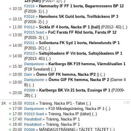
125 (hall)
(P2017- 1)
(..)
»
Hammarby IF FF 1 borta, Bagarmossens BP 12
F2016
10:15
(F2016- 1)
(..)
»
Hanvikens SK Guld borta, Trollbäckens IP 3
F2016
10:15
(F2016- 2)
(..)
11:00
»
Sickla IF 4 borta, Nacka IP 1 (hall)
(P2012- 4D)
(..)
P2012
»
FoC Farsta FF Röd borta, Farsta IP 12
P2015 Svart
13:00
(P2015- 3)
(..)
»
Sollentuna FK Syd 1 borta, Helenelunds IP 1
P2011
14:00
(P2011- 2C)
(..)
»
Saltsjöbadens IF Vit borta, Saltsjöbadens IP 1
P2013
14:00
(P2013- 4G)
(..)
»
Karlbergs BK F19 hemma, Värmdövallen 1
Damjuniorer
15:30
(F19 Svealand)
(..)
19:00
»
Ösmo GIF FK hemma, Nacka IP2
()
(..)
Dam
»
Ösmo GIF FK hemma, Nacka IP 2
(Damer 4
Damjuniorer
19:00
B)
(..)
»
Karlbergs BK Vit 21 borta, Essinge IP 1
(P2009-
P2009
20:00
2B)
(..)
v.35
24
16:50
»
Träning, Nacka IP1 - Tältet
(..)
P2016
17:00
»
F10 Måndagsträning, Nacka IP 1
(..)
Damjuniorer
17:00
»
Träning, Nacka IP (tältet)
(..)
P2015 Svart
17:40
»
Träning, Nacka IP 1
Parafotboll
18:40
»
Träning, Nacka IP 1
Parafotboll
20:00
»
MÅNDAGSTRÄNING i TÄLTET, TÄLTET
(..)
P2009