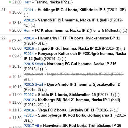
21:00
»
Träning, Nacka IP2
(..)
Herr
21
»
Huddinge IF Gul borta, Källbrinks IP 3
(F2011- 3B)
F2011
18:00
(..)
»
Värmdö IF Blå hemma, Nacka IP 1 (hall)
(P2012-
P2012
18:15
4D)
(..)
20:00
»
FC Krukan hemma, Nacka IP 2
(Herrar 5 Mellersta)
(..)
Herr
22
»
Hammarby IF FF FA borta, Kvickentorps BP 11
P2014
08:30
(P2014- 3)
(..)
09:00
»
Ingarö IF Gul hemma, Nacka IP 216
(P2016- 3)
(..)
P2016
»
Konyaspor Kultur och IF F2014grö hemma, Nacka
F2014
09:45
IP 12 (hall)
(F2014- 4)
(..)
»
Norsborg FC Gul hemma, Nacka IP 216
P2015 Svart
10:15
(P2015- 1)
(..)
»
Ingarö IF Gul hemma, Nacka IP 216
(P2015-
P2015 Svart
10:15
2)
(..)
»
Djurö-Vindö IF 1 hemma, Sjösalavallen 2
P2015 Svart
10:15
(P2015- 3)
(..)
11:00
»
Sickla IF 1 borta, Sicklavallen 15
(F2017- 1)
(..)
F2017
»
Karlbergs BK Röd 21 hemma, Nacka IP 1 (hall)
P2012
11:00
(P2012- 2D)
(..)
11:15
»
Vega FC 2 borta, Lyckeby BP 11
(P2016- 2)
(..)
P2016
»
Sundbybergs IK Röd borta, Golfängarna 1
(F2015-
F2015
11:30
3)
(..)
»
Hanvikens SK Röd borta, Trollbäckens IP 36
P2017 Vit