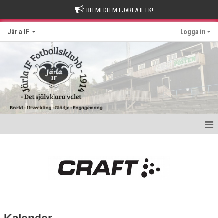
BLI MEDLEM I JÄRLA IF FK!
Järla IF
Logga in
Hem
Intresseanmälan
Bli stödmedlem
Kontakt och Drop-in tider