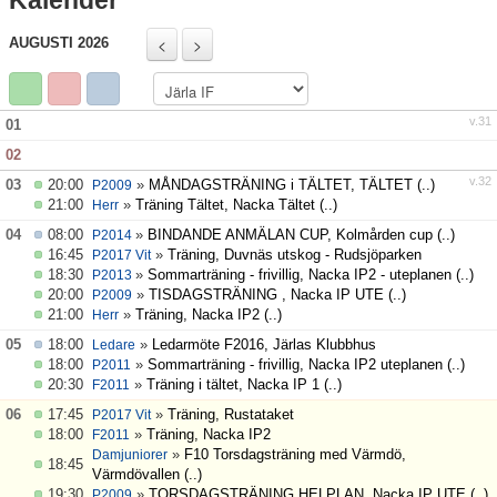
Kalender
Nyheter
AUGUSTI 2026
Verksamheten
Trygg förening
v.31
01
02
Vårdnadshavare
v.32
03
20:00
»
MÅNDAGSTRÄNING i TÄLTET, TÄLTET
(..)
P2009
21:00
»
Träning Tältet, Nacka Tältet
(..)
Herr
Sponsorer
04
08:00
»
BINDANDE ANMÄLAN CUP, Kolmården cup
(..)
P2014
16:45
»
Träning, Duvnäs utskog - Rudsjöparken
P2017 Vit
Utbildningar
18:30
»
Sommarträning - frivillig, Nacka IP2 - uteplanen
(..)
P2013
20:00
»
TISDAGSTRÄNING , Nacka IP UTE
(..)
P2009
Stipendier
21:00
»
Träning, Nacka IP2
(..)
Herr
05
18:00
»
Ledarmöte F2016, Järlas Klubbhus
Ledare
Styrelse och Årsmöte
18:00
»
Sommarträning - frivillig, Nacka IP2 uteplanen
(..)
P2011
20:30
»
Träning i tältet, Nacka IP 1
(..)
F2011
Kalender
06
17:45
»
Träning, Rustataket
P2017 Vit
18:00
»
Träning, Nacka IP2
F2011
»
F10 Torsdagsträning med Värmdö,
Damjuniorer
18:45
Matcher
Värmdövallen
(..)
19:30
»
TORSDAGSTRÄNING HELPLAN, Nacka IP UTE
(..)
P2009