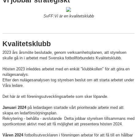
Vi jobbar strategiskt
Nyheter
SvFF:Vi är en kvalitetsklubb
Verksamheten
Trygg förening
Kvalitetsklubb
Vårdnadshavare
2023 års årsmöte beslutade, genom verksamhetsplanen, att styrelsen
skulle gå in i arbetet med Svenska fotbollförbundets Kvalitetsklubb.
Sponsorer
Hösten 2023 inleddes arbetet med en enkät "klubbkollen" för att göra en
Utbildningar
nulägesanalys.
Efter den nulägesanalysen tog styrelsen beslut om att starta arbetet under
Våra ledare.
Stipendier
Det här är ett föreningsutvecklingsarbete som sker löpande.
Styrelse och Årsmöte
Januari 2024
på ledardagen startade vårt prioriterade arbete med att
skapa en ledarförsörjningsplan.
Kalender
Rekrytering - behålla - avslutande Detta jobbar styrelsen tillsammans med
sportkontoret aktivt med att få möjlighet att presentera hösten 2024.
Kvalitetsklubb
Våren 2024
fotbollsutvecklaren i föreningen arbetar för att få till en hållbar