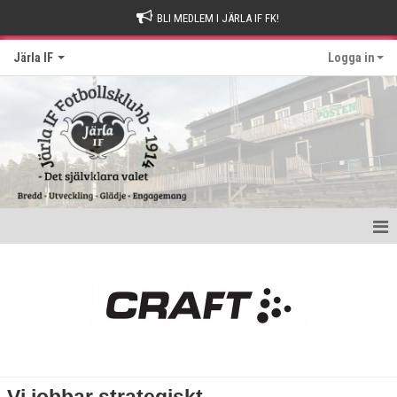
BLI MEDLEM I JÄRLA IF FK!
Järla IF
Logga in
Hem
Intresseanmälan
Bli stödmedlem
Kontakt och Drop-in tider