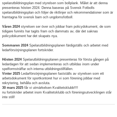
spelarutbildningsplan med styrelsen som bollplank. Målet är att denna
Vår förening
presenteras hösten 2024. Denna baseras på Svensk Fotbolls
spelarutbildningsplan och följer de riktlinjer och rekommendationer som är
Våra spelare
framtagna för svensk barn och ungdomsfotboll.
Våren 2024
styrelsen ser över och jobbar fram policydokument, de som
Våra resurser
tidigare funnits har tagits fram och dammats av, där det saknas
policydokument har det skapats nya.
Våra ledare
Sommaren 2024
Spelarutbildningsplanen färdigställs och arbetet med
ledarförsörjningsplanen fortskrider.
Hösten 2024
Spelarutbildningsplanen presenteras för första gången på
ledardagen för att sedan implementeras och utbildas inom under
spelformsträffar och interna utbildningstillfällen.
Vinter
2025
Ledarförsörjningsplanen fastställs av styrelsen som ett
arbetsdokument för sportkontoret hur vi som förening jobbar med
rekrytering, behålla och avsluta.
30 mars 2025
får vi utmärkelsen Kvalitetsklubb!!!!
nu fortskrider arbetet inom Kvalitetsklubb och föreningsutvecklingen står
inte still!