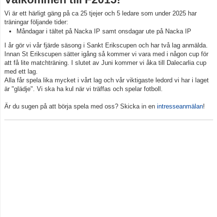
Truppen
Vi är ett härligt gäng på ca 25 tjejer och 5 ledare som under 2025 har
träningar följande tider:
Bildgalleri
Måndagar i tältet på Nacka IP samt onsdagar ute på Nacka IP
I år gör vi vår fjärde säsong i Sankt Erikscupen och har två lag anmälda.
Dokument
Innan St Erikscupen sätter igång så kommer vi vara med i någon cup för
att få lite matchträning. I slutet av Juni kommer vi åka till Dalecarlia cup
Kontakt
med ett lag.
Alla får spela lika mycket i vårt lag och vår viktigaste ledord vi har i laget
är "glädje". Vi ska ha kul när vi träffas och spelar fotboll.
Är du sugen på att börja spela med oss? Skicka in en
intresseanmälan
!