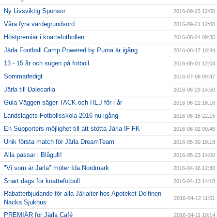
Ny Livsviktig Sponsor
2016-09-23 12:00
Våra fyra värdegrundsord
2016-09-21 12:00
Höstpremiär i knattefotbollen
2016-08-24 09:35
Järla Football Camp Powered by Puma är igång
2016-08-17 10:34
13 - 15 år och sugen på fotboll
2016-08-01 12:04
Sommarledigt
2016-07-06 09:47
Järla till Dalecarlia
2016-06-29 14:50
Gula Väggen säger TACK och HEJ för i år
2016-06-22 18:18
Landslagets Fotbollsskola 2016 nu igång
2016-06-16 22:15
En Supporters möjlighet till att stötta Järla IF FK
2016-06-02 09:48
Unik första match för Järla DreamTeam
2016-05-30 18:18
Alla passar i Blågult!
2016-05-23 14:00
"Vi som är Järla" möter Ida Nordmark
2016-04-16 12:30
Snart dags för knattefotboll
2016-04-13 14:18
Rabatterbjudande för alla Järlaiter hos Apoteket Delfinen
2016-04-12 11:51
Nacka Sjukhus
PREMIÄR för Järla Café
2016-04-11 10:14