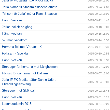
Järla IF FK gästar ICA MAXI Nacka
2015-09-28 17:00
Järla bidrar till Stadsmissionens arbete
2015-09-24 14:00
"Vi som är Järla" möter Rami Shaaban
2015-09-23 16:00
Hänt i Veckan
2015-09-22 14:40
Järlas bollek är igång
2015-09-18 19:00
Hänt i veckan
2015-09-15 16:00
5-0 mot Segeltorp
2015-09-14 13:30
Herrarna föll mot Värtans IK
2015-09-11 13:30
Folksam - Spelklar
2015-09-10 10:55
Hänt i Veckan
2015-09-08 13:30
Storseger för herrarna mot Långholmen
2015-09-07 17:00
Förlust för damerna mot Dalhem
2015-09-07 13:00
Järla IF FK Media träffar Danne Udén,
2015-09-04 16:00
Utvecklingsansvarig
Storseger mot Sköndal
2015-09-02 13:45
Hänt i Veckan
2015-09-01 15:15
Ledarakademin 2015
2015-08-31 15:00