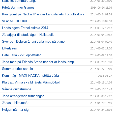
Kansliet sommarstängt
2014-06-30 18:00
Piteå Summer Games...
2014-06-24 11:09
Kvarglömt på Nacka IP under Landslagets Fotbollsskola
2014-06-24 09:59
Vi är ALLTID 100....
2014-06-18 09:59
Landslagets Fotbollsskola 2014
2014-06-17 17:17
Järlatjejer till stadsläger i Hallstavik
2014-06-04 16:52
Sverige - Belgien 1 juni Järla med på planen
2014-06-04 09:40
Efterlyses
2014-06-02 17:20
Café Järla - v23 öppettider!
2014-06-02 14:53
Järla med på Friends Arena när det är landskamp
2014-05-29 16:30
Sommarfotbollsskola
2014-05-27 12:00
Kom ihåg - MAXI NACKA - stötta Järla
2014-05-27
Klart att Vilma ska bli årets Värmdö-bo!
2014-05-16 14:04
Vårens guldstrumpa
2014-05-13 15:42
Järla arrangerade turneringar
2014-05-05 17:12
Järlas jubileumsår!
2014-04-29 19:40
Helgen närmar sig...
2014-04-24 13:04