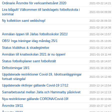
Ordinarie Årsmöte för verksamhetsåret 2020
2021-03-22 14:21
Lira blågult! Välkommen till landslagets fotbollsskola i
2021-03-04 09:09
sommar
Ny kollektion samt webbshop!
2021-02-26 09:33
2021-02-18 14:38
Anmälan öppen till Järlas fotbollsskolor 2021!
2021-02-04 13:57
OBS! Inga träningar idag måndag 25/1
2021-01-25 13:05
Status klubbhus & skadegörelse
2021-01-22 14:42
Anmälan till knatteskolan 2021 är nu öppen!
2021-01-19 11:44
Status fotbollsplaner samt fotbollstält
2021-01-18 14:07
Driftstörningar 18/1
2021-01-18 10:29
Uppdaterade restriktioner Covid-19, Idrottsanläggningar
2021-01-14 12:40
fortsatt stängda!
Uppdaterade riktlinjer gällande Covid-19 17/12
2020-12-14 13:54
Samarbetsavtal mellan Järla och Hammarby påskrivet
2020-12-14 12:13
Nya restriktioner gällande CORONA/Covid-19!
2020-10-30 10:06
Årsmöte 19/11
2020-10-27 12:47