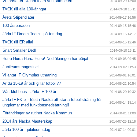
Vi fortsätter DreamTeam-verksamheten
2014-09-29 13:00
TACK till alla 100-åringar
2014-09-18 15:11
Årets Stipendiater
2014-09-17 16:56
100-årsparaden
2014-09-15 15:46
Järla IF Dream Team - på torsdag...
2014-09-15 14:17
TACK till ER alla!
2014-09-15 12:46
Snart Smäller Det!!!
2014-09-10 15:11
Hurra Hurra Hurra Hurra! Nedräkningen har börjat!
2014-09-03 09:45
Jubileumsmagasinet
2014-09-02 11:53
Vi antar IF Olympias utmaning
2014-09-01 16:01
Är du 15-19 år och gillar fotboll??
2014-08-22 10:54
Vårt klubbhus - Järla IF 100 år
2014-08-20 10:32
Järla IF FK blir först i Nacka att starta fotbollsträning för
2014-08-14 19:14
ungdomar med funktionsnedsättning!!
Förändringar av rutiner Nacka Kommun
2014-08-01 11:09
2014 års Nacka Mästerskap
2014-07-25 12:18
Järla 100 år - jubileumsdag
2014-07-14 00:01