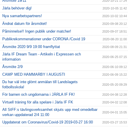
Årsmöte 19/11
2020-10-21 17:24
Järla behöver dig!
2020-10-05 11:42
Nya samarbetspartners!
2020-10-02 10:44
Ändrat datum för årsmötet!
2020-09-08 20:12
Påminnelse!! Ingen publik under matcher!
2020-09-07 18:51
Publikrekommenationer under CORONA /Covid 19
2020-08-20 11:00
Årsmöte 2020 9/9 19:00 framflyttat
2020-08-09 21:31
Järla IF Dream Team - Artikeln i Expressen och
2020-06-25 07:15
information
Årsmöte 2/9
2020-06-10 09:12
CAMP MED HAMMARBY I AUGUSTI
2020-06-09 15:22
Du har väl inte glömt anmälan till Landslagets
2020-05-20 09:29
fotbollsskola!
För barnen och ungdomarna i JÄRLA IF FK!
2020-04-08 12:28
Virtuell träning för alla spelare i Järla IF FK
2020-04-02 12:08
All StFF:s tävlingsverksamhet skjuts upp med omedelbar
2020-04-01 15:05
verkan uppdaterad 2/4 11:00
Uppdaterat om Coronavirus/Covid-19 2019-03-27 16:00
2020-03-27 15:53