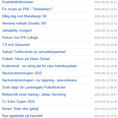
Knattefotbollsskolan
2015-06-02 15:15
Fin insats av P06 i "Järladerbyt"!
2015-06-01 12:52
Dålig dag mot Mariebergs SK
2015-05-31 21:20
Herrarna nollade Stureby SK!
2015-05-31 12:42
Järladerby imorgon!
2015-05-29 11:49
Förlust mot IFK Lidingö
2015-05-25 14:53
7-0 mot Vasastan!
2015-05-24 11:08
Saltsjö Trafiksskola ny samarbetspartner!
2015-05-22 13:39
Fotboll i fokus på Vilans Skola!
2015-05-21 15:11
Knäkontroll - en viktig del för våra fotbollsspelare
2015-05-18 14:40
Nackamästerskapen 2015
2015-05-12 11:23
Nackamästerskapen i ny tappning - pressrelease
2015-05-12 09:00
Snart dags för Landslagets Fotbollsskola!
2015-05-11 08:00
Mellanmål innan träning i Järlas Servering
2015-05-07 19:57
S:t Eriks Cupen 2015
2015-05-05 11:39
Dream Team drar igång!
2015-04-30 14:59
Nya öppettider på kansliet!
2015-04-28 14:12