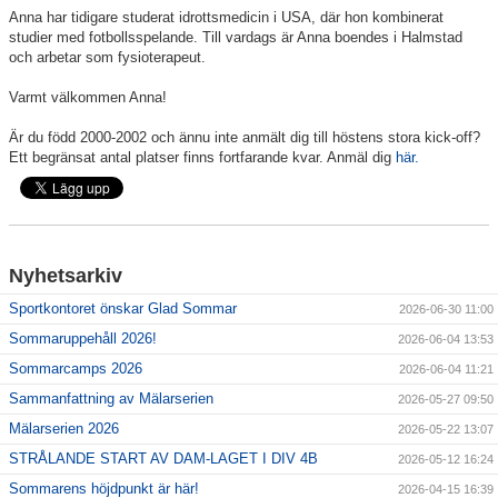
Anna har tidigare studerat idrottsmedicin i USA, där hon kombinerat
studier med fotbollsspelande. Till vardags är Anna boendes i Halmstad
och arbetar som fysioterapeut.
Varmt välkommen Anna!
Är du född 2000-2002 och ännu inte anmält dig till höstens stora kick-off?
Ett begränsat antal platser finns fortfarande kvar. Anmäl dig
här.
Nyhetsarkiv
Sportkontoret önskar Glad Sommar
2026-06-30 11:00
Sommaruppehåll 2026!
2026-06-04 13:53
Sommarcamps 2026
2026-06-04 11:21
Sammanfattning av Mälarserien
2026-05-27 09:50
Mälarserien 2026
2026-05-22 13:07
STRÅLANDE START AV DAM-LAGET I DIV 4B
2026-05-12 16:24
Sommarens höjdpunkt är här!
2026-04-15 16:39