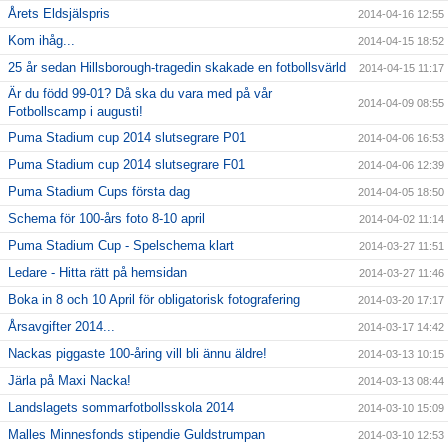
Årets Eldsjälspris
2014-04-16 12:55
Kom ihåg...
2014-04-15 18:52
25 år sedan Hillsborough-tragedin skakade en fotbollsvärld
2014-04-15 11:17
Är du född 99-01? Då ska du vara med på vår
2014-04-09 08:55
Fotbollscamp i augusti!
Puma Stadium cup 2014 slutsegrare P01
2014-04-06 16:53
Puma Stadium cup 2014 slutsegrare F01
2014-04-06 12:39
Puma Stadium Cups första dag
2014-04-05 18:50
Schema för 100-års foto 8-10 april
2014-04-02 11:14
Puma Stadium Cup - Spelschema klart
2014-03-27 11:51
Ledare - Hitta rätt på hemsidan
2014-03-27 11:46
Boka in 8 och 10 April för obligatorisk fotografering
2014-03-20 17:17
Årsavgifter 2014...
2014-03-17 14:42
Nackas piggaste 100-åring vill bli ännu äldre!
2014-03-13 10:15
Järla på Maxi Nacka!
2014-03-13 08:44
Landslagets sommarfotbollsskola 2014
2014-03-10 15:09
Malles Minnesfonds stipendie Guldstrumpan
2014-03-10 12:53