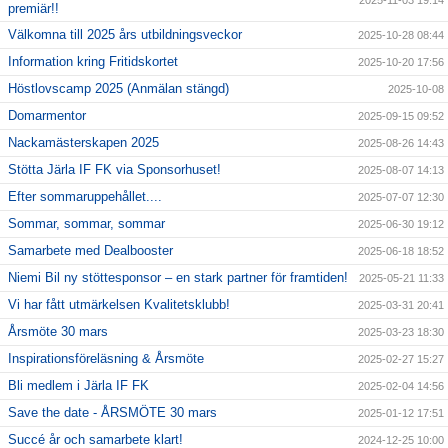
premiär!!
Välkomna till 2025 års utbildningsveckor
2025-10-28 08:44
Information kring Fritidskortet
2025-10-20 17:56
Höstlovscamp 2025 (Anmälan stängd)
2025-10-08
Domarmentor
2025-09-15 09:52
Nackamästerskapen 2025
2025-08-26 14:43
Stötta Järla IF FK via Sponsorhuset!
2025-08-07 14:13
Efter sommaruppehållet....
2025-07-07 12:30
Sommar, sommar, sommar
2025-06-30 19:12
Samarbete med Dealbooster
2025-06-18 18:52
Niemi Bil ny stöttesponsor – en stark partner för framtiden!
2025-05-21 11:33
Vi har fått utmärkelsen Kvalitetsklubb!
2025-03-31 20:41
Årsmöte 30 mars
2025-03-23 18:30
Inspirationsföreläsning & Årsmöte
2025-02-27 15:27
Bli medlem i Järla IF FK
2025-02-04 14:56
Save the date - ÅRSMÖTE 30 mars
2025-01-12 17:51
Succé år och samarbete klart!
2024-12-25 10:00