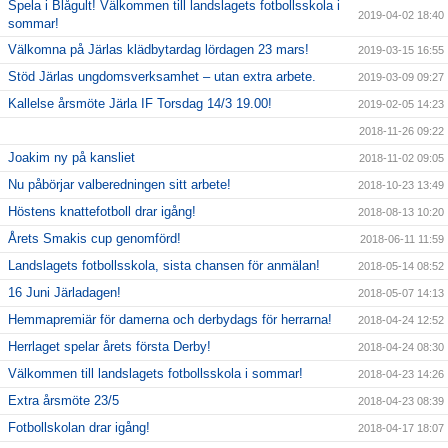
Spela i Blågult! Välkommen till landslagets fotbollsskola i
2019-04-02 18:40
sommar!
Välkomna på Järlas klädbytardag lördagen 23 mars!
2019-03-15 16:55
Stöd Järlas ungdomsverksamhet – utan extra arbete.
2019-03-09 09:27
Kallelse årsmöte Järla IF Torsdag 14/3 19.00!
2019-02-05 14:23
2018-11-26 09:22
Joakim ny på kansliet
2018-11-02 09:05
Nu påbörjar valberedningen sitt arbete!
2018-10-23 13:49
Höstens knattefotboll drar igång!
2018-08-13 10:20
Årets Smakis cup genomförd!
2018-06-11 11:59
Landslagets fotbollsskola, sista chansen för anmälan!
2018-05-14 08:52
16 Juni Järladagen!
2018-05-07 14:13
Hemmapremiär för damerna och derbydags för herrarna!
2018-04-24 12:52
Herrlaget spelar årets första Derby!
2018-04-24 08:30
Välkommen till landslagets fotbollsskola i sommar!
2018-04-23 14:26
Extra årsmöte 23/5
2018-04-23 08:39
Fotbollskolan drar igång!
2018-04-17 18:07