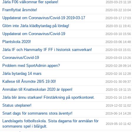
Järla F06 välkomnar fler spelare!
2020-03-23 11:18
Framflyttat årsmöte!
2020-03-22 10:04
Uppdaterat om Coronavirus/Covid-19 2019-03-17
2020-03-17 17:03
Glöm inte Järla klädbytardag på lördag!
2020-03-11 19:41
Uppdaterat om Coronavirus/Covid-19
2020-03-10 15:56
Plantskola 2020!
2020-03-06 14:48
Järla IF och Hammarby IF FF i historisk samverkan!
2020-03-03 15:01
Coronavirus/Covid-19
2020-03-03 13:26
Problem med SportAdmin appen?
2020-02-28 09:14
Järla bytardag 14 mars
2020-02-16 12:28
Kallese till Årsmöte 28/5 19.00!
2020-01-30 09:37
Anmälan till Knatteskolan 2020 är öppen!
2020-01-19 11:15
Järla blir ännu starkare! Förstärkning på sportkontoret.
2020-01-16 13:49
Status uteplaner!
2019-12-02 11:02
Snart dags för sommarens stora äventyr!
2019-06-14 14:28
Landslagets fotbollsskola. Sista dagarna för anmälan för
2019-05-10 11:42
sommarens spel i blå/gult.