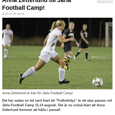
Anna Zetterlund till Järla
Nyheter
Football Camp!
2015-07-02 18:00
Verksamheten
Trygg förening
Vårdnadshavare
Sponsorer
Utbildningar
Stipendier
Styrelse och Årsmöte
Anna Zetterlund är klar för Järla Football Camp!
Kalender
Det har sedan en tid varit klart att ”Fotbollsfys” är ett utav passen vid
Järla Football Camp 11-14 augusti. Det är nu också klart att Anna
Kvalitetsklubb
Zetterlund kommer att hålla i passet!