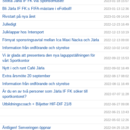
Stötta Järla IF FK via Sponsorhuset!
2023-01-18 15:07
Bli Järla IF FK:s FIFA-mästare i eFotboll!
2023-01-13 12:36
Rivstart på nya året
2023-01-09 14:04
Julledigt
2022-12-23 16:49
Julklappar hos Intersport
2022-12-13 10:19
Förnyat sponsringsavtal mellan Ica Maxi Nacka och Järla
2022-12-13 09:00
Information från ordförande och styrelse
2022-10-02 14:02
Vi är glada att presentera den nya laguppställningen för
2022-09-22 15:53
vårt Sportkontor
Nytt i och runt Café Järla
2022-09-02 16:49
Extra årsmöte 20 september
2022-08-17 08:02
Information från ordförande och styrelse
2022-08-11 16:49
Är du en av två personer som Järla IF FK söker till
2022-07-07 11:28
sportkontoret?
Utbildningscoach + Biljetter HIF-DIF 21/8
2022-06-27 09:08
2022-06-21 13:43
2022-05-02 12:26
Äntligen! Serveringen öppnar
2022-04-25 15:28