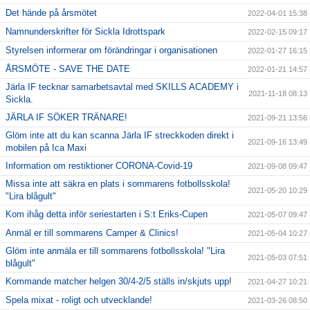
Det hände på årsmötet
2022-04-01 15:38
Namnunderskrifter för Sickla Idrottspark
2022-02-15 09:17
Styrelsen informerar om förändringar i organisationen
2022-01-27 16:15
ÅRSMÖTE - SAVE THE DATE
2022-01-21 14:57
Järla IF tecknar samarbetsavtal med SKILLS ACADEMY i
2021-11-18 08:13
Sickla.
JÄRLA IF SÖKER TRÄNARE!
2021-09-21 13:56
Glöm inte att du kan scanna Järla IF streckkoden direkt i
2021-09-16 13:49
mobilen på Ica Maxi
Information om restiktioner CORONA-Covid-19
2021-09-08 09:47
Missa inte att säkra en plats i sommarens fotbollsskola!
2021-05-20 10:29
"Lira blågult"
Kom ihåg detta inför seriestarten i S:t Eriks-Cupen
2021-05-07 09:47
Anmäl er till sommarens Camper & Clinics!
2021-05-04 10:27
Glöm inte anmäla er till sommarens fotbollsskola! "Lira
2021-05-03 07:51
blågult"
Kommande matcher helgen 30/4-2/5 ställs in/skjuts upp!
2021-04-27 10:21
Spela mixat - roligt och utvecklande!
2021-03-26 08:50