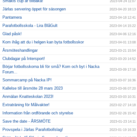
Smakis cup är tillbaka!
2023-04-24 11:07
Järlas servering öppet för säsongen
2023-04-20 18:13
Pantamera
2023-04-18 12:41
Parafotbollsskola - Lira BlåGult
2023-04-14 15:22
Glad påsk!
2023-04-06 12:16
Kom ihåg att du i helgen kan byta fotbollsskor
2023-04-01 13:08
Årsmöteshandlingar
2023-03-21 15:54
Clubdagar på Intersport!
2023-03-20 14:52
Börjar fotbollsskorna bli för små? Kom och byt i Nacka
2023-03-09 17:16
Forum...
Sommarcamp på Nacka IP!
2023-03-07 16:36
Kallelse till årsmöte 28 mars 2023
2023-03-06 07:20
Anmälan Knatteskolan 2023!
2023-03-03 10:31
Extraträning för Målvakter!
2023-02-27 14:18
Information från ordförande och styrelse
2023-02-26 15:42
Save the date - ÅRSMÖTE
2023-01-23 14:11
Provspela i Järlas Parafotbollslag!
2023-01-19 16:33