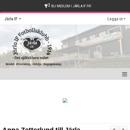
BLI MEDLEM I JÄRLA IF FK!
Järla IF
Logga in
Hem
Intresseanmälan
Bli stödmedlem
Kontakt och Drop-in tider
<
>