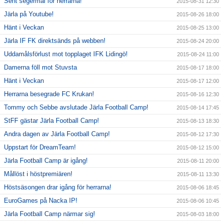
Sent segermål för herrarna!
2015-08-31 12:30
Järla på Youtube!
2015-08-26 18:00
Hänt i Veckan
2015-08-25 13:00
Järla IF FK direktsänds på webben!
2015-08-24 20:00
Uddamålsförlust mot topplaget IFK Lidingö!
2015-08-24 11:00
Damerna föll mot Stuvsta
2015-08-17 18:00
Hänt i Veckan
2015-08-17 12:00
Herrarna besegrade FC Krukan!
2015-08-16 12:30
Tommy och Sebbe avslutade Järla Football Camp!
2015-08-14 17:45
StFF gästar Järla Football Camp!
2015-08-13 18:30
Andra dagen av Järla Football Camp!
2015-08-12 17:30
Uppstart för DreamTeam!
2015-08-12 15:00
Järla Football Camp är igång!
2015-08-11 20:00
Mållöst i höstpremiären!
2015-08-11 13:30
Höstsäsongen drar igång för herrarna!
2015-08-06 18:45
EuroGames på Nacka IP!
2015-08-06 10:45
Järla Football Camp närmar sig!
2015-08-03 18:00