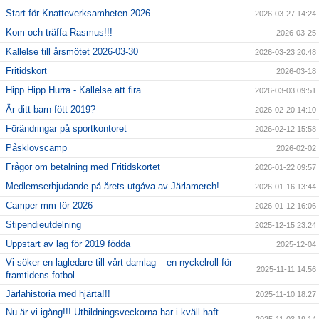
Start för Knatteverksamheten 2026
2026-03-27 14:24
Kom och träffa Rasmus!!!
2026-03-25
Kallelse till årsmötet 2026-03-30
2026-03-23 20:48
Fritidskort
2026-03-18
Hipp Hipp Hurra - Kallelse att fira
2026-03-03 09:51
Är ditt barn fött 2019?
2026-02-20 14:10
Förändringar på sportkontoret
2026-02-12 15:58
Påsklovscamp
2026-02-02
Frågor om betalning med Fritidskortet
2026-01-22 09:57
Medlemserbjudande på årets utgåva av Järlamerch!
2026-01-16 13:44
Camper mm för 2026
2026-01-12 16:06
Stipendieutdelning
2025-12-15 23:24
Uppstart av lag för 2019 födda
2025-12-04
Vi söker en lagledare till vårt damlag – en nyckelroll för
2025-11-11 14:56
framtidens fotbol
Järlahistoria med hjärta!!!
2025-11-10 18:27
Nu är vi igång!!! Utbildningsveckorna har i kväll haft
2025-11-03 19:14