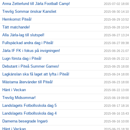
Anna Zetterlund till Järla Football Camp!
2015-07-02 18:00
Trevlig Sommar önskar Kansliet
2015-06-30 14:10
Hemkomst Piteå!
2015-06-29 10:52
Tätt matchande!
2015-06-28 10:04
Alla Järla-lag till slutspel!
2015-06-27 13:24
Fullspäckad andra dag i Piteå!
2015-06-27 09:38
Järla IF FK i fokus på invigningen!
2015-06-26 21:07
Lugn första dag i Piteå!
2015-06-25 22:12
Debutant i Piteå Summer Games!
2015-06-25 18:00
Lagkänslan ska få laget att lyfta i Piteå!
2015-06-24 18:00
Mästarna återvänder till Piteå!
2015-06-23 18:00
Hänt i Veckan
2015-06-22 13:00
Trevlig Midsommar!
2015-06-19 09:00
Landslagets Fotbollsskola dag 5
2015-06-17 18:16
Landslagets Fotbollsskola dag 4
2015-06-16 15:43
Damerna besegrade Ingarö
2015-06-16 10:00
Hänt i Veckan
2015-06-15 18:30