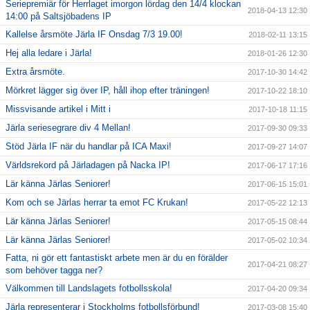
Seriepremiär för Herrlaget imorgon lördag den 14/4 klockan
2018-04-13 12:30
14:00 på Saltsjöbadens IP
Kallelse årsmöte Järla IF Onsdag 7/3 19.00!
2018-02-11 13:15
Hej alla ledare i Järla!
2018-01-26 12:30
Extra årsmöte.
2017-10-30 14:42
Mörkret lägger sig över IP, håll ihop efter träningen!
2017-10-22 18:10
Missvisande artikel i Mitt i
2017-10-18 11:15
Järla seriesegrare div 4 Mellan!
2017-09-30 09:33
Stöd Järla IF när du handlar på ICA Maxi!
2017-09-27 14:07
Världsrekord på Järladagen på Nacka IP!
2017-06-17 17:16
Lär känna Järlas Seniorer!
2017-06-15 15:01
Kom och se Järlas herrar ta emot FC Krukan!
2017-05-22 12:13
Lär känna Järlas Seniorer!
2017-05-15 08:44
Lär känna Järlas Seniorer!
2017-05-02 10:34
Fatta, ni gör ett fantastiskt arbete men är du en förälder
2017-04-21 08:27
som behöver tagga ner?
Välkommen till Landslagets fotbollsskola!
2017-04-20 09:34
Järla representerar i Stockholms fotbollsförbund!
2017-03-08 15:40