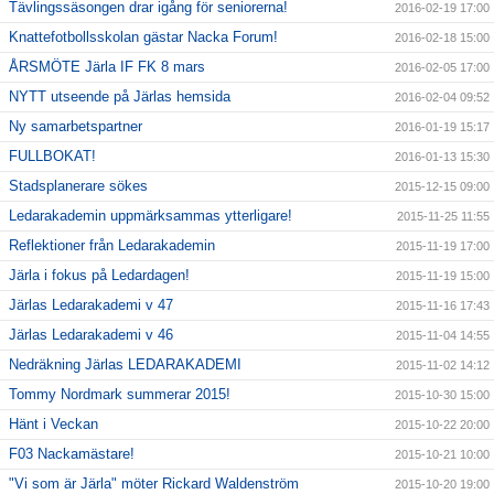
Tävlingssäsongen drar igång för seniorerna!
2016-02-19 17:00
Knattefotbollsskolan gästar Nacka Forum!
2016-02-18 15:00
ÅRSMÖTE Järla IF FK 8 mars
2016-02-05 17:00
NYTT utseende på Järlas hemsida
2016-02-04 09:52
Ny samarbetspartner
2016-01-19 15:17
FULLBOKAT!
2016-01-13 15:30
Stadsplanerare sökes
2015-12-15 09:00
Ledarakademin uppmärksammas ytterligare!
2015-11-25 11:55
Reflektioner från Ledarakademin
2015-11-19 17:00
Järla i fokus på Ledardagen!
2015-11-19 15:00
Järlas Ledarakademi v 47
2015-11-16 17:43
Järlas Ledarakademi v 46
2015-11-04 14:55
Nedräkning Järlas LEDARAKADEMI
2015-11-02 14:12
Tommy Nordmark summerar 2015!
2015-10-30 15:00
Hänt i Veckan
2015-10-22 20:00
F03 Nackamästare!
2015-10-21 10:00
"Vi som är Järla" möter Rickard Waldenström
2015-10-20 19:00