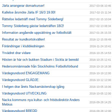
Järla arrangerar domarkurser!
2017-03-06 10:46
Kallelse årsmöte Järla IF 16/3 19.00!
2017-02-15 11:34
Rättelse ledarträff med Tommy Söderberg!
2017-02-15 10:04
Tommy Söderberg gästar ledarträffen 18/2!
2017-02-13 08:34
Information angående uppsättning av fotbollstält
2017-01-26 15:33
Resultat av kundkortskvällen!
2016-12-15 09:49
Förändringar i klubbledningen
2016-11-24 10:41
Yrvädret drar vidare
2016-10-25 14:53
Hösten är här och butiken Stadium i Sickla är beredd
2016-10-25 12:41
Hedersomnämnade från Stockholms Fotbollsförbund
2016-10-19 18:38
Värdegrundsord ENGAGEMANG
2016-10-19 12:00
Värdegrundsord GLÄDJE
2016-10-12 12:00
I helgen drar årets Nackamästerskap igång
2016-10-05 16:06
Värdegrundsord UTVECKLING
2016-10-05 12:00
Nacka kommuns nya kultur- och fritidsdirektör Anders
2016-09-28 14:25
Mebius
Värdegrundsord BREDD
2016-09-28 12:00