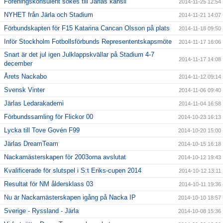
Föreningskonsulent sökes till Järlas kansli
2014-11-25 12:54
NYHET från Järla och Stadium
2014-11-21 14:07
Förbundskapten för F15 Katarina Cancan Olsson på plats
2014-11-18 09:50
Inför Stockholm Fotbollsförbunds Represententskapsmöte
2014-11-17 16:06
Snart är det jul igen Julklappskvällar på Stadium 4-7
2014-11-17 14:08
december
Årets Nackabo
2014-11-12 09:14
Svensk Vinter
2014-11-06 09:40
Järlas Ledarakademi
2014-11-04 16:58
Förbundssamling för Flickor 00
2014-10-23 16:13
Lycka till Tove Govén F99
2014-10-20 15:00
Järlas DreamTeam
2014-10-15 16:18
Nackamästerskapen för 2003orna avslutat
2014-10-12 19:43
Kvalificerade för slutspel i S:t Eriks-cupen 2014
2014-10-12 13:11
Resultat för NM åldersklass 03
2014-10-11 19:36
Nu är Nackamästerskapen igång på Nacka IP
2014-10-10 18:57
Sverige - Ryssland - Järla
2014-10-08 15:36