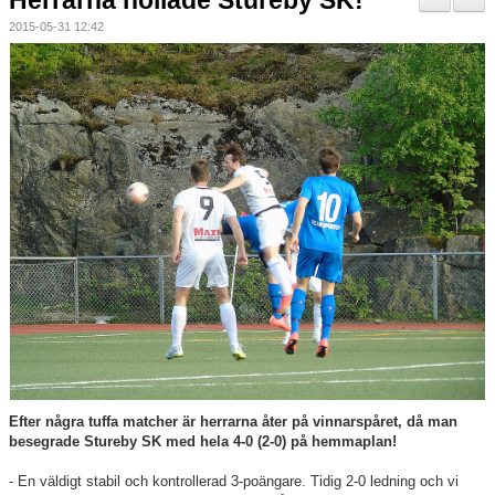
Herrarna nollade Stureby SK!
Nyheter
2015-05-31 12:42
Verksamheten
Trygg förening
Vårdnadshavare
Sponsorer
Utbildningar
Stipendier
Styrelse och Årsmöte
Kalender
Efter några tuffa matcher är herrarna åter på vinnarspåret, då man
besegrade Stureby SK med hela 4-0 (2-0) på hemmaplan!
Kvalitetsklubb
- En väldigt stabil och kontrollerad 3-poängare. Tidig 2-0 ledning och vi