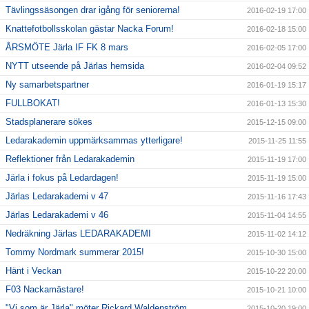
Tävlingssäsongen drar igång för seniorerna!
2016-02-19 17:00
Knattefotbollsskolan gästar Nacka Forum!
2016-02-18 15:00
ÅRSMÖTE Järla IF FK 8 mars
2016-02-05 17:00
NYTT utseende på Järlas hemsida
2016-02-04 09:52
Ny samarbetspartner
2016-01-19 15:17
FULLBOKAT!
2016-01-13 15:30
Stadsplanerare sökes
2015-12-15 09:00
Ledarakademin uppmärksammas ytterligare!
2015-11-25 11:55
Reflektioner från Ledarakademin
2015-11-19 17:00
Järla i fokus på Ledardagen!
2015-11-19 15:00
Järlas Ledarakademi v 47
2015-11-16 17:43
Järlas Ledarakademi v 46
2015-11-04 14:55
Nedräkning Järlas LEDARAKADEMI
2015-11-02 14:12
Tommy Nordmark summerar 2015!
2015-10-30 15:00
Hänt i Veckan
2015-10-22 20:00
F03 Nackamästare!
2015-10-21 10:00
"Vi som är Järla" möter Rickard Waldenström
2015-10-20 19:00