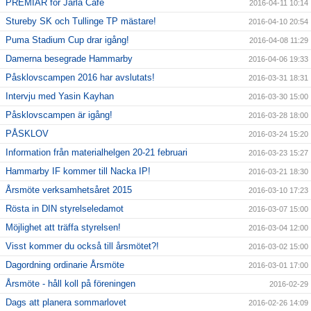
PREMIÄR för Järla Café
2016-04-11 10:14
Stureby SK och Tullinge TP mästare!
2016-04-10 20:54
Puma Stadium Cup drar igång!
2016-04-08 11:29
Damerna besegrade Hammarby
2016-04-06 19:33
Påsklovscampen 2016 har avslutats!
2016-03-31 18:31
Intervju med Yasin Kayhan
2016-03-30 15:00
Påsklovscampen är igång!
2016-03-28 18:00
PÅSKLOV
2016-03-24 15:20
Information från materialhelgen 20-21 februari
2016-03-23 15:27
Hammarby IF kommer till Nacka IP!
2016-03-21 18:30
Årsmöte verksamhetsåret 2015
2016-03-10 17:23
Rösta in DIN styrelseledamot
2016-03-07 15:00
Möjlighet att träffa styrelsen!
2016-03-04 12:00
Visst kommer du också till årsmötet?!
2016-03-02 15:00
Dagordning ordinarie Årsmöte
2016-03-01 17:00
Årsmöte - håll koll på föreningen
2016-02-29
Dags att planera sommarlovet
2016-02-26 14:09