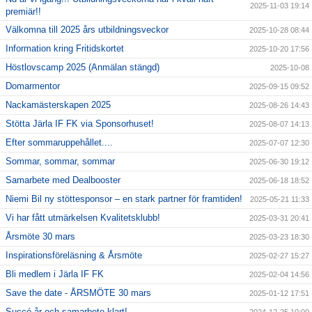
2025-11-03 19:14
premiär!!
Välkomna till 2025 års utbildningsveckor
2025-10-28 08:44
Information kring Fritidskortet
2025-10-20 17:56
Höstlovscamp 2025 (Anmälan stängd)
2025-10-08
Domarmentor
2025-09-15 09:52
Nackamästerskapen 2025
2025-08-26 14:43
Stötta Järla IF FK via Sponsorhuset!
2025-08-07 14:13
Efter sommaruppehållet....
2025-07-07 12:30
Sommar, sommar, sommar
2025-06-30 19:12
Samarbete med Dealbooster
2025-06-18 18:52
Niemi Bil ny stöttesponsor – en stark partner för framtiden!
2025-05-21 11:33
Vi har fått utmärkelsen Kvalitetsklubb!
2025-03-31 20:41
Årsmöte 30 mars
2025-03-23 18:30
Inspirationsföreläsning & Årsmöte
2025-02-27 15:27
Bli medlem i Järla IF FK
2025-02-04 14:56
Save the date - ÅRSMÖTE 30 mars
2025-01-12 17:51
Succé år och samarbete klart!
2024-12-25 10:00