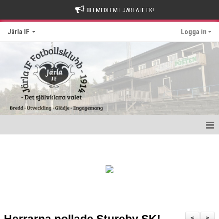
BLI MEDLEM I JÄRLA IF FK!
Järla IF
Logga in
Hem
Intresseanmälan
Bli stödmedlem
Kontakt och Drop-in tider
<
>