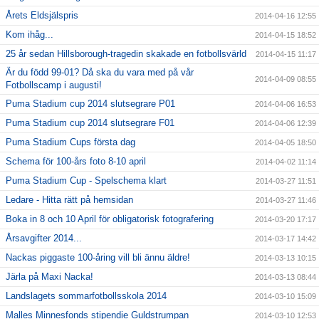
Årets Eldsjälspris
2014-04-16 12:55
Kom ihåg...
2014-04-15 18:52
25 år sedan Hillsborough-tragedin skakade en fotbollsvärld
2014-04-15 11:17
Är du född 99-01? Då ska du vara med på vår
2014-04-09 08:55
Fotbollscamp i augusti!
Puma Stadium cup 2014 slutsegrare P01
2014-04-06 16:53
Puma Stadium cup 2014 slutsegrare F01
2014-04-06 12:39
Puma Stadium Cups första dag
2014-04-05 18:50
Schema för 100-års foto 8-10 april
2014-04-02 11:14
Puma Stadium Cup - Spelschema klart
2014-03-27 11:51
Ledare - Hitta rätt på hemsidan
2014-03-27 11:46
Boka in 8 och 10 April för obligatorisk fotografering
2014-03-20 17:17
Årsavgifter 2014...
2014-03-17 14:42
Nackas piggaste 100-åring vill bli ännu äldre!
2014-03-13 10:15
Järla på Maxi Nacka!
2014-03-13 08:44
Landslagets sommarfotbollsskola 2014
2014-03-10 15:09
Malles Minnesfonds stipendie Guldstrumpan
2014-03-10 12:53