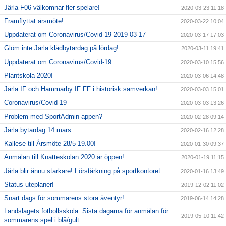
Järla F06 välkomnar fler spelare!
2020-03-23 11:18
Framflyttat årsmöte!
2020-03-22 10:04
Uppdaterat om Coronavirus/Covid-19 2019-03-17
2020-03-17 17:03
Glöm inte Järla klädbytardag på lördag!
2020-03-11 19:41
Uppdaterat om Coronavirus/Covid-19
2020-03-10 15:56
Plantskola 2020!
2020-03-06 14:48
Järla IF och Hammarby IF FF i historisk samverkan!
2020-03-03 15:01
Coronavirus/Covid-19
2020-03-03 13:26
Problem med SportAdmin appen?
2020-02-28 09:14
Järla bytardag 14 mars
2020-02-16 12:28
Kallese till Årsmöte 28/5 19.00!
2020-01-30 09:37
Anmälan till Knatteskolan 2020 är öppen!
2020-01-19 11:15
Järla blir ännu starkare! Förstärkning på sportkontoret.
2020-01-16 13:49
Status uteplaner!
2019-12-02 11:02
Snart dags för sommarens stora äventyr!
2019-06-14 14:28
Landslagets fotbollsskola. Sista dagarna för anmälan för
2019-05-10 11:42
sommarens spel i blå/gult.