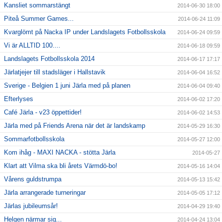
Kansliet sommarstängt
2014-06-30 18:00
Piteå Summer Games...
2014-06-24 11:09
Kvarglömt på Nacka IP under Landslagets Fotbollsskola
2014-06-24 09:59
Vi är ALLTID 100....
2014-06-18 09:59
Landslagets Fotbollsskola 2014
2014-06-17 17:17
Järlatjejer till stadsläger i Hallstavik
2014-06-04 16:52
Sverige - Belgien 1 juni Järla med på planen
2014-06-04 09:40
Efterlyses
2014-06-02 17:20
Café Järla - v23 öppettider!
2014-06-02 14:53
Järla med på Friends Arena när det är landskamp
2014-05-29 16:30
Sommarfotbollsskola
2014-05-27 12:00
Kom ihåg - MAXI NACKA - stötta Järla
2014-05-27
Klart att Vilma ska bli årets Värmdö-bo!
2014-05-16 14:04
Vårens guldstrumpa
2014-05-13 15:42
Järla arrangerade turneringar
2014-05-05 17:12
Järlas jubileumsår!
2014-04-29 19:40
Helgen närmar sig...
2014-04-24 13:04