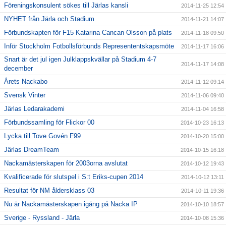
Föreningskonsulent sökes till Järlas kansli
2014-11-25 12:54
NYHET från Järla och Stadium
2014-11-21 14:07
Förbundskapten för F15 Katarina Cancan Olsson på plats
2014-11-18 09:50
Inför Stockholm Fotbollsförbunds Represententskapsmöte
2014-11-17 16:06
Snart är det jul igen Julklappskvällar på Stadium 4-7
2014-11-17 14:08
december
Årets Nackabo
2014-11-12 09:14
Svensk Vinter
2014-11-06 09:40
Järlas Ledarakademi
2014-11-04 16:58
Förbundssamling för Flickor 00
2014-10-23 16:13
Lycka till Tove Govén F99
2014-10-20 15:00
Järlas DreamTeam
2014-10-15 16:18
Nackamästerskapen för 2003orna avslutat
2014-10-12 19:43
Kvalificerade för slutspel i S:t Eriks-cupen 2014
2014-10-12 13:11
Resultat för NM åldersklass 03
2014-10-11 19:36
Nu är Nackamästerskapen igång på Nacka IP
2014-10-10 18:57
Sverige - Ryssland - Järla
2014-10-08 15:36