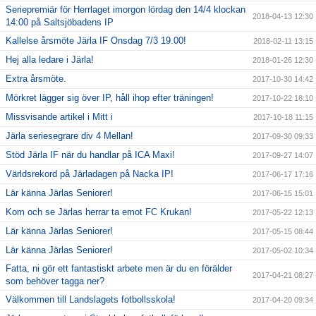
Seriepremiär för Herrlaget imorgon lördag den 14/4 klockan
2018-04-13 12:30
14:00 på Saltsjöbadens IP
Kallelse årsmöte Järla IF Onsdag 7/3 19.00!
2018-02-11 13:15
Hej alla ledare i Järla!
2018-01-26 12:30
Extra årsmöte.
2017-10-30 14:42
Mörkret lägger sig över IP, håll ihop efter träningen!
2017-10-22 18:10
Missvisande artikel i Mitt i
2017-10-18 11:15
Järla seriesegrare div 4 Mellan!
2017-09-30 09:33
Stöd Järla IF när du handlar på ICA Maxi!
2017-09-27 14:07
Världsrekord på Järladagen på Nacka IP!
2017-06-17 17:16
Lär känna Järlas Seniorer!
2017-06-15 15:01
Kom och se Järlas herrar ta emot FC Krukan!
2017-05-22 12:13
Lär känna Järlas Seniorer!
2017-05-15 08:44
Lär känna Järlas Seniorer!
2017-05-02 10:34
Fatta, ni gör ett fantastiskt arbete men är du en förälder
2017-04-21 08:27
som behöver tagga ner?
Välkommen till Landslagets fotbollsskola!
2017-04-20 09:34