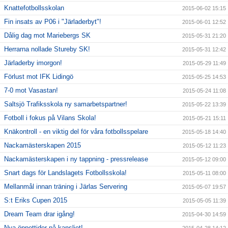
Knattefotbollsskolan
2015-06-02 15:15
Fin insats av P06 i "Järladerbyt"!
2015-06-01 12:52
Dålig dag mot Mariebergs SK
2015-05-31 21:20
Herrarna nollade Stureby SK!
2015-05-31 12:42
Järladerby imorgon!
2015-05-29 11:49
Förlust mot IFK Lidingö
2015-05-25 14:53
7-0 mot Vasastan!
2015-05-24 11:08
Saltsjö Trafiksskola ny samarbetspartner!
2015-05-22 13:39
Fotboll i fokus på Vilans Skola!
2015-05-21 15:11
Knäkontroll - en viktig del för våra fotbollsspelare
2015-05-18 14:40
Nackamästerskapen 2015
2015-05-12 11:23
Nackamästerskapen i ny tappning - pressrelease
2015-05-12 09:00
Snart dags för Landslagets Fotbollsskola!
2015-05-11 08:00
Mellanmål innan träning i Järlas Servering
2015-05-07 19:57
S:t Eriks Cupen 2015
2015-05-05 11:39
Dream Team drar igång!
2015-04-30 14:59
Nya öppettider på kansliet!
2015-04-28 14:12