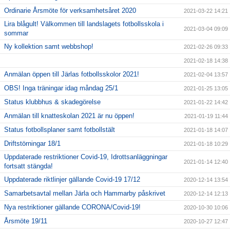
Ordinarie Årsmöte för verksamhetsåret 2020
2021-03-22 14:21
Lira blågult! Välkommen till landslagets fotbollsskola i
2021-03-04 09:09
sommar
Ny kollektion samt webbshop!
2021-02-26 09:33
2021-02-18 14:38
Anmälan öppen till Järlas fotbollsskolor 2021!
2021-02-04 13:57
OBS! Inga träningar idag måndag 25/1
2021-01-25 13:05
Status klubbhus & skadegörelse
2021-01-22 14:42
Anmälan till knatteskolan 2021 är nu öppen!
2021-01-19 11:44
Status fotbollsplaner samt fotbollstält
2021-01-18 14:07
Driftstörningar 18/1
2021-01-18 10:29
Uppdaterade restriktioner Covid-19, Idrottsanläggningar
2021-01-14 12:40
fortsatt stängda!
Uppdaterade riktlinjer gällande Covid-19 17/12
2020-12-14 13:54
Samarbetsavtal mellan Järla och Hammarby påskrivet
2020-12-14 12:13
Nya restriktioner gällande CORONA/Covid-19!
2020-10-30 10:06
Årsmöte 19/11
2020-10-27 12:47