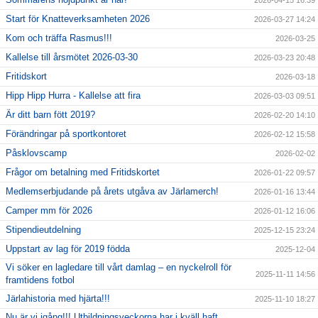
Start för Knatteverksamheten 2026
2026-03-27 14:24
Kom och träffa Rasmus!!!
2026-03-25
Kallelse till årsmötet 2026-03-30
2026-03-23 20:48
Fritidskort
2026-03-18
Hipp Hipp Hurra - Kallelse att fira
2026-03-03 09:51
Är ditt barn fött 2019?
2026-02-20 14:10
Förändringar på sportkontoret
2026-02-12 15:58
Påsklovscamp
2026-02-02
Frågor om betalning med Fritidskortet
2026-01-22 09:57
Medlemserbjudande på årets utgåva av Järlamerch!
2026-01-16 13:44
Camper mm för 2026
2026-01-12 16:06
Stipendieutdelning
2025-12-15 23:24
Uppstart av lag för 2019 födda
2025-12-04
Vi söker en lagledare till vårt damlag – en nyckelroll för
2025-11-11 14:56
framtidens fotbol
Järlahistoria med hjärta!!!
2025-11-10 18:27
Nu är vi igång!!! Utbildningsveckorna har i kväll haft