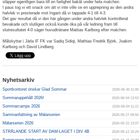
släpper egentligen bara till en farlighet bakåt under hela matchen.
I paus tog vi ett snack om att vi inte ville se en upprepning av den andra
halvlek vi presterade mot Ingarö då vi tappade 4-1 till 4-3.
Det gav resultat då vi den här gången under andra halvlek kontrollerat
bevakade och slutligen också kunde öka på vår ledning fram till
slutresultatet 4-0 säger huvudtränare Mattias Karlborg efter matchen.
Målskyttar i Järla IF FK var Sadiq Sidiqi, Mathias Fredrik Björk, Joakim
Karlborg och David Lindberg.
Nyhetsarkiv
Sportkontoret önskar Glad Sommar
2026-06-30 11:00
Sommaruppehåll 2026!
2026-06-04 13:53
Sommarcamps 2026
2026-06-04 11:21
Sammanfattning av Mälarserien
2026-05-27 09:50
Mälarserien 2026
2026-05-22 13:07
STRÅLANDE START AV DAM-LAGET I DIV 4B
2026-05-12 16:24
Sommarens höjdpunkt är här!
2026-04-15 16:39