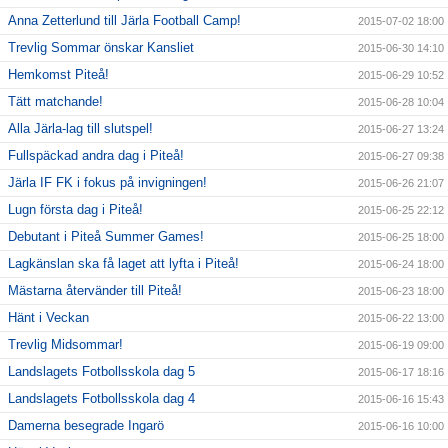
Anna Zetterlund till Järla Football Camp!
2015-07-02 18:00
Trevlig Sommar önskar Kansliet
2015-06-30 14:10
Hemkomst Piteå!
2015-06-29 10:52
Tätt matchande!
2015-06-28 10:04
Alla Järla-lag till slutspel!
2015-06-27 13:24
Fullspäckad andra dag i Piteå!
2015-06-27 09:38
Järla IF FK i fokus på invigningen!
2015-06-26 21:07
Lugn första dag i Piteå!
2015-06-25 22:12
Debutant i Piteå Summer Games!
2015-06-25 18:00
Lagkänslan ska få laget att lyfta i Piteå!
2015-06-24 18:00
Mästarna återvänder till Piteå!
2015-06-23 18:00
Hänt i Veckan
2015-06-22 13:00
Trevlig Midsommar!
2015-06-19 09:00
Landslagets Fotbollsskola dag 5
2015-06-17 18:16
Landslagets Fotbollsskola dag 4
2015-06-16 15:43
Damerna besegrade Ingarö
2015-06-16 10:00