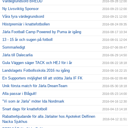
Värdegrundsord BREDD
2016-09-28 12:00
Ny Livsviktig Sponsor
2016-09-23 12:00
Våra fyra värdegrundsord
2016-09-21 12:00
Höstpremiär i knattefotbollen
2016-08-24 09:35
Järla Football Camp Powered by Puma är igång
2016-08-17 10:34
13 - 15 år och sugen på fotboll
2016-08-01 12:04
Sommarledigt
2016-07-06 09:47
Järla till Dalecarlia
2016-06-29 14:50
Gula Väggen säger TACK och HEJ för i år
2016-06-22 18:18
Landslagets Fotbollsskola 2016 nu igång
2016-06-16 22:15
En Supporters möjlighet till att stötta Järla IF FK
2016-06-02 09:48
Unik första match för Järla DreamTeam
2016-05-30 18:18
Alla passar i Blågult!
2016-05-23 14:00
"Vi som är Järla" möter Ida Nordmark
2016-04-16 12:30
Snart dags för knattefotboll
2016-04-13 14:18
Rabatterbjudande för alla Järlaiter hos Apoteket Delfinen
2016-04-12 11:51
Nacka Sjukhus