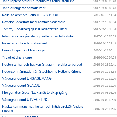
Järla representerar i Stockholms fotbollsförbund!
2017-03-08 15:40
Järla arrangerar domarkurser!
2017-03-06 10:46
Kallelse årsmöte Järla IF 16/3 19.00!
2017-02-15 11:34
Rättelse ledarträff med Tommy Söderberg!
2017-02-15 10:04
Tommy Söderberg gästar ledarträffen 18/2!
2017-02-13 08:34
Information angående uppsättning av fotbollstält
2017-01-26 15:33
Resultat av kundkortskvällen!
2016-12-15 09:49
Förändringar i klubbledningen
2016-11-24 10:41
Yrvädret drar vidare
2016-10-25 14:53
Hösten är här och butiken Stadium i Sickla är beredd
2016-10-25 12:41
Hedersomnämnade från Stockholms Fotbollsförbund
2016-10-19 18:38
Värdegrundsord ENGAGEMANG
2016-10-19 12:00
Värdegrundsord GLÄDJE
2016-10-12 12:00
I helgen drar årets Nackamästerskap igång
2016-10-05 16:06
Värdegrundsord UTVECKLING
2016-10-05 12:00
Nacka kommuns nya kultur- och fritidsdirektör Anders
2016-09-28 14:25
Mebius