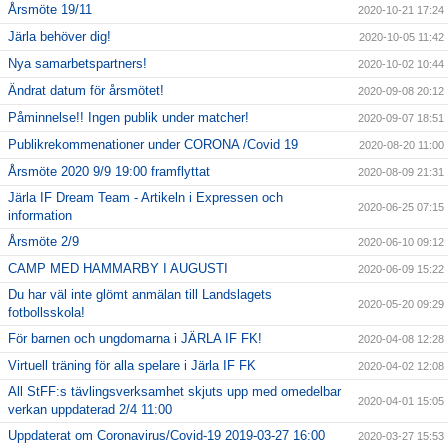
Årsmöte 19/11
2020-10-21 17:24
Järla behöver dig!
2020-10-05 11:42
Nya samarbetspartners!
2020-10-02 10:44
Ändrat datum för årsmötet!
2020-09-08 20:12
Påminnelse!! Ingen publik under matcher!
2020-09-07 18:51
Publikrekommenationer under CORONA /Covid 19
2020-08-20 11:00
Årsmöte 2020 9/9 19:00 framflyttat
2020-08-09 21:31
Järla IF Dream Team - Artikeln i Expressen och
2020-06-25 07:15
information
Årsmöte 2/9
2020-06-10 09:12
CAMP MED HAMMARBY I AUGUSTI
2020-06-09 15:22
Du har väl inte glömt anmälan till Landslagets
2020-05-20 09:29
fotbollsskola!
För barnen och ungdomarna i JÄRLA IF FK!
2020-04-08 12:28
Virtuell träning för alla spelare i Järla IF FK
2020-04-02 12:08
All StFF:s tävlingsverksamhet skjuts upp med omedelbar
2020-04-01 15:05
verkan uppdaterad 2/4 11:00
Uppdaterat om Coronavirus/Covid-19 2019-03-27 16:00
2020-03-27 15:53