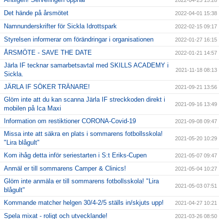
Det hände på årsmötet
2022-04-01 15:38
Namnunderskrifter för Sickla Idrottspark
2022-02-15 09:17
Styrelsen informerar om förändringar i organisationen
2022-01-27 16:15
ÅRSMÖTE - SAVE THE DATE
2022-01-21 14:57
Järla IF tecknar samarbetsavtal med SKILLS ACADEMY i
2021-11-18 08:13
Sickla.
JÄRLA IF SÖKER TRÄNARE!
2021-09-21 13:56
Glöm inte att du kan scanna Järla IF streckkoden direkt i
2021-09-16 13:49
mobilen på Ica Maxi
Information om restiktioner CORONA-Covid-19
2021-09-08 09:47
Missa inte att säkra en plats i sommarens fotbollsskola!
2021-05-20 10:29
"Lira blågult"
Kom ihåg detta inför seriestarten i S:t Eriks-Cupen
2021-05-07 09:47
Anmäl er till sommarens Camper & Clinics!
2021-05-04 10:27
Glöm inte anmäla er till sommarens fotbollsskola! "Lira
2021-05-03 07:51
blågult"
Kommande matcher helgen 30/4-2/5 ställs in/skjuts upp!
2021-04-27 10:21
Spela mixat - roligt och utvecklande!
2021-03-26 08:50