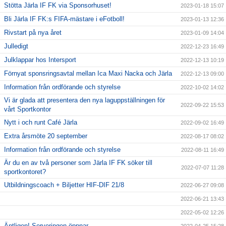
Stötta Järla IF FK via Sponsorhuset!
2023-01-18 15:07
Bli Järla IF FK:s FIFA-mästare i eFotboll!
2023-01-13 12:36
Rivstart på nya året
2023-01-09 14:04
Julledigt
2022-12-23 16:49
Julklappar hos Intersport
2022-12-13 10:19
Förnyat sponsringsavtal mellan Ica Maxi Nacka och Järla
2022-12-13 09:00
Information från ordförande och styrelse
2022-10-02 14:02
Vi är glada att presentera den nya laguppställningen för
2022-09-22 15:53
vårt Sportkontor
Nytt i och runt Café Järla
2022-09-02 16:49
Extra årsmöte 20 september
2022-08-17 08:02
Information från ordförande och styrelse
2022-08-11 16:49
Är du en av två personer som Järla IF FK söker till
2022-07-07 11:28
sportkontoret?
Utbildningscoach + Biljetter HIF-DIF 21/8
2022-06-27 09:08
2022-06-21 13:43
2022-05-02 12:26
Äntligen! Serveringen öppnar
2022-04-25 15:28