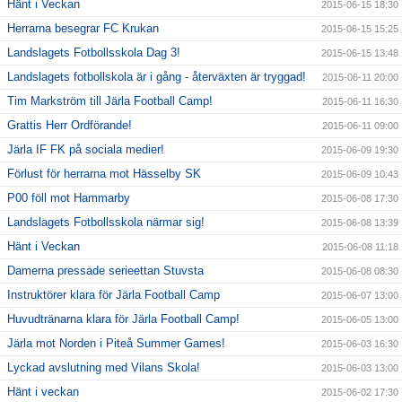
Hänt i Veckan
2015-06-15 18:30
Herrarna besegrar FC Krukan
2015-06-15 15:25
Landslagets Fotbollsskola Dag 3!
2015-06-15 13:48
Landslagets fotbollskola är i gång - återväxten är tryggad!
2015-06-11 20:00
Tim Markström till Järla Football Camp!
2015-06-11 16:30
Grattis Herr Ordförande!
2015-06-11 09:00
Järla IF FK på sociala medier!
2015-06-09 19:30
Förlust för herrarna mot Hässelby SK
2015-06-09 10:43
P00 föll mot Hammarby
2015-06-08 17:30
Landslagets Fotbollsskola närmar sig!
2015-06-08 13:39
Hänt i Veckan
2015-06-08 11:18
Damerna pressade serieettan Stuvsta
2015-06-08 08:30
Instruktörer klara för Järla Football Camp
2015-06-07 13:00
Huvudtränarna klara för Järla Football Camp!
2015-06-05 13:00
Järla mot Norden i Piteå Summer Games!
2015-06-03 16:30
Lyckad avslutning med Vilans Skola!
2015-06-03 13:00
Hänt i veckan
2015-06-02 17:30