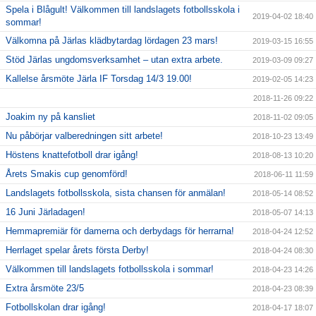
Spela i Blågult! Välkommen till landslagets fotbollsskola i
2019-04-02 18:40
sommar!
Välkomna på Järlas klädbytardag lördagen 23 mars!
2019-03-15 16:55
Stöd Järlas ungdomsverksamhet – utan extra arbete.
2019-03-09 09:27
Kallelse årsmöte Järla IF Torsdag 14/3 19.00!
2019-02-05 14:23
2018-11-26 09:22
Joakim ny på kansliet
2018-11-02 09:05
Nu påbörjar valberedningen sitt arbete!
2018-10-23 13:49
Höstens knattefotboll drar igång!
2018-08-13 10:20
Årets Smakis cup genomförd!
2018-06-11 11:59
Landslagets fotbollsskola, sista chansen för anmälan!
2018-05-14 08:52
16 Juni Järladagen!
2018-05-07 14:13
Hemmapremiär för damerna och derbydags för herrarna!
2018-04-24 12:52
Herrlaget spelar årets första Derby!
2018-04-24 08:30
Välkommen till landslagets fotbollsskola i sommar!
2018-04-23 14:26
Extra årsmöte 23/5
2018-04-23 08:39
Fotbollskolan drar igång!
2018-04-17 18:07