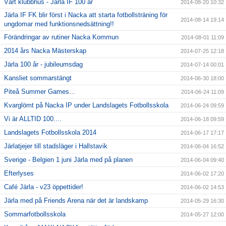
Vårt klubbhus - Järla IF 100 år
2014-08-20 10:32
Järla IF FK blir först i Nacka att starta fotbollsträning för
2014-08-14 19:14
ungdomar med funktionsnedsättning!!
Förändringar av rutiner Nacka Kommun
2014-08-01 11:09
2014 års Nacka Mästerskap
2014-07-25 12:18
Järla 100 år - jubileumsdag
2014-07-14 00:01
Kansliet sommarstängt
2014-06-30 18:00
Piteå Summer Games...
2014-06-24 11:09
Kvarglömt på Nacka IP under Landslagets Fotbollsskola
2014-06-24 09:59
Vi är ALLTID 100....
2014-06-18 09:59
Landslagets Fotbollsskola 2014
2014-06-17 17:17
Järlatjejer till stadsläger i Hallstavik
2014-06-04 16:52
Sverige - Belgien 1 juni Järla med på planen
2014-06-04 09:40
Efterlyses
2014-06-02 17:20
Café Järla - v23 öppettider!
2014-06-02 14:53
Järla med på Friends Arena när det är landskamp
2014-05-29 16:30
Sommarfotbollsskola
2014-05-27 12:00