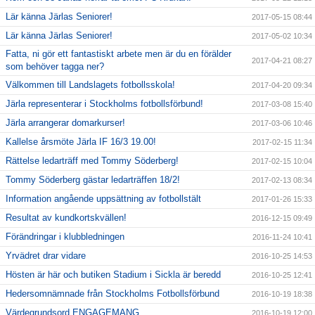
Lär känna Järlas Seniorer!
2017-05-15 08:44
Lär känna Järlas Seniorer!
2017-05-02 10:34
Fatta, ni gör ett fantastiskt arbete men är du en förälder
2017-04-21 08:27
som behöver tagga ner?
Välkommen till Landslagets fotbollsskola!
2017-04-20 09:34
Järla representerar i Stockholms fotbollsförbund!
2017-03-08 15:40
Järla arrangerar domarkurser!
2017-03-06 10:46
Kallelse årsmöte Järla IF 16/3 19.00!
2017-02-15 11:34
Rättelse ledarträff med Tommy Söderberg!
2017-02-15 10:04
Tommy Söderberg gästar ledarträffen 18/2!
2017-02-13 08:34
Information angående uppsättning av fotbollstält
2017-01-26 15:33
Resultat av kundkortskvällen!
2016-12-15 09:49
Förändringar i klubbledningen
2016-11-24 10:41
Yrvädret drar vidare
2016-10-25 14:53
Hösten är här och butiken Stadium i Sickla är beredd
2016-10-25 12:41
Hedersomnämnade från Stockholms Fotbollsförbund
2016-10-19 18:38
Värdegrundsord ENGAGEMANG
2016-10-19 12:00