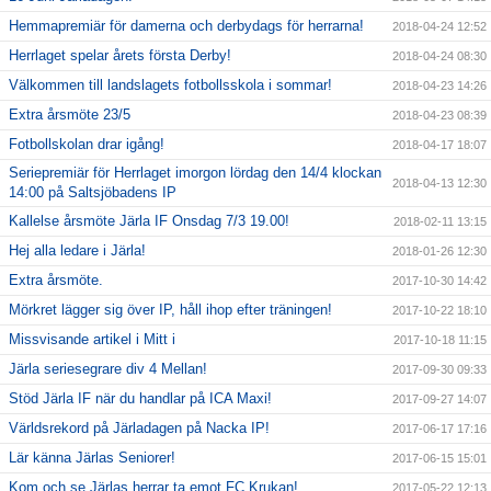
Hemmapremiär för damerna och derbydags för herrarna!
2018-04-24 12:52
Herrlaget spelar årets första Derby!
2018-04-24 08:30
Välkommen till landslagets fotbollsskola i sommar!
2018-04-23 14:26
Extra årsmöte 23/5
2018-04-23 08:39
Fotbollskolan drar igång!
2018-04-17 18:07
Seriepremiär för Herrlaget imorgon lördag den 14/4 klockan
2018-04-13 12:30
14:00 på Saltsjöbadens IP
Kallelse årsmöte Järla IF Onsdag 7/3 19.00!
2018-02-11 13:15
Hej alla ledare i Järla!
2018-01-26 12:30
Extra årsmöte.
2017-10-30 14:42
Mörkret lägger sig över IP, håll ihop efter träningen!
2017-10-22 18:10
Missvisande artikel i Mitt i
2017-10-18 11:15
Järla seriesegrare div 4 Mellan!
2017-09-30 09:33
Stöd Järla IF när du handlar på ICA Maxi!
2017-09-27 14:07
Världsrekord på Järladagen på Nacka IP!
2017-06-17 17:16
Lär känna Järlas Seniorer!
2017-06-15 15:01
Kom och se Järlas herrar ta emot FC Krukan!
2017-05-22 12:13