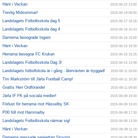
Hänt i Veckan
2015-06-22 13:00
Trevlig Midsommar!
2015-06-19 09:00
Landslagets Fotbollsskola dag 5
2015-06-17 18:16
Landslagets Fotbollsskola dag 4
2015-06-16 15:43
Damerna besegrade Ingarö
2015-06-16 10:00
Hänt i Veckan
2015-06-15 18:30
Herrarna besegrar FC Krukan
2015-06-15 15:25
Landslagets Fotbollsskola Dag 3!
2015-06-15 13:48
Landslagets fotbollskola är i gång - återväxten är tryggad!
2015-06-11 20:00
Tim Markström till Järla Football Camp!
2015-06-11 16:30
Grattis Herr Ordförande!
2015-06-11 09:00
Järla IF FK på sociala medier!
2015-06-09 19:30
Förlust för herrarna mot Hässelby SK
2015-06-09 10:43
P00 föll mot Hammarby
2015-06-08 17:30
Landslagets Fotbollsskola närmar sig!
2015-06-08 13:39
Hänt i Veckan
2015-06-08 11:18
Damerna pressade serieettan Stuvsta
2015-06-08 08:30