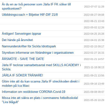
Är du en av två personer som Järla IF FK söker till
2022-07-07 11:28
sportkontoret?
Utbildningscoach + Biljetter HIF-DIF 21/8
2022-06-27 09:08
2022-06-21 13:43
2022-05-02 12:26
Äntligen! Serveringen öppnar
2022-04-25 15:28
Det hände på årsmötet
2022-04-01 15:38
Namnunderskrifter för Sickla Idrottspark
2022-02-15 09:17
Styrelsen informerar om förändringar i organisationen
2022-01-27 16:15
ÅRSMÖTE - SAVE THE DATE
2022-01-21 14:57
Järla IF tecknar samarbetsavtal med SKILLS ACADEMY i
2021-11-18 08:13
Sickla.
JÄRLA IF SÖKER TRÄNARE!
2021-09-21 13:56
Glöm inte att du kan scanna Järla IF streckkoden direkt i
2021-09-16 13:49
mobilen på Ica Maxi
Information om restiktioner CORONA-Covid-19
2021-09-08 09:47
Missa inte att säkra en plats i sommarens fotbollsskola!
2021-05-20 10:29
"Lira blågult"