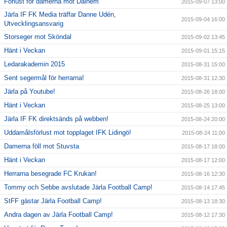
Förlust för damerna mot Dalhem
2015-09-07 13:00
Järla IF FK Media träffar Danne Udén,
2015-09-04 16:00
Utvecklingsansvarig
Storseger mot Sköndal
2015-09-02 13:45
Hänt i Veckan
2015-09-01 15:15
Ledarakademin 2015
2015-08-31 15:00
Sent segermål för herrarna!
2015-08-31 12:30
Järla på Youtube!
2015-08-26 18:00
Hänt i Veckan
2015-08-25 13:00
Järla IF FK direktsänds på webben!
2015-08-24 20:00
Uddamålsförlust mot topplaget IFK Lidingö!
2015-08-24 11:00
Damerna föll mot Stuvsta
2015-08-17 18:00
Hänt i Veckan
2015-08-17 12:00
Herrarna besegrade FC Krukan!
2015-08-16 12:30
Tommy och Sebbe avslutade Järla Football Camp!
2015-08-14 17:45
StFF gästar Järla Football Camp!
2015-08-13 18:30
Andra dagen av Järla Football Camp!
2015-08-12 17:30