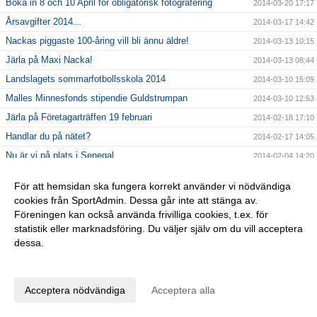
Boka in 8 och 10 April för obligatorisk fotografering
2014-03-20 17:17
Årsavgifter 2014...
2014-03-17 14:42
Nackas piggaste 100-åring vill bli ännu äldre!
2014-03-13 10:15
Järla på Maxi Nacka!
2014-03-13 08:44
Landslagets sommarfotbollsskola 2014
2014-03-10 15:09
Malles Minnesfonds stipendie Guldstrumpan
2014-03-10 12:53
Järla på Företagarträffen 19 februari
2014-02-18 17:10
Handlar du på nätet?
2014-02-17 14:05
Nu är vi på plats i Senegal
2014-02-04 14:20
Välkommen!
2014-01-29 11:15
För att hemsidan ska fungera korrekt använder vi nödvändiga
Tänk på kyleffekten vid träning utomhus
2014-01-28 18:28
cookies från SportAdmin. Dessa går inte att stänga av.
2014, året som genomsyras av 100 årsfirande
2014-01-26 11:09
Föreningen kan också använda frivilliga cookies, t.ex. för
statistik eller marknadsföring. Du väljer själv om du vill acceptera
Årsmöte
2014-01-26 11:06
dessa.
Ny hemsida! - nu kör vi
2014-01-17 14:12
Anpassa dina val
Vilken fantastisk fotbollssäsong
2013-11-11 17:32
Järla IF FKs organisation förstärks
Acceptera nödvändiga
Acceptera alla
2013-11-11 17:29