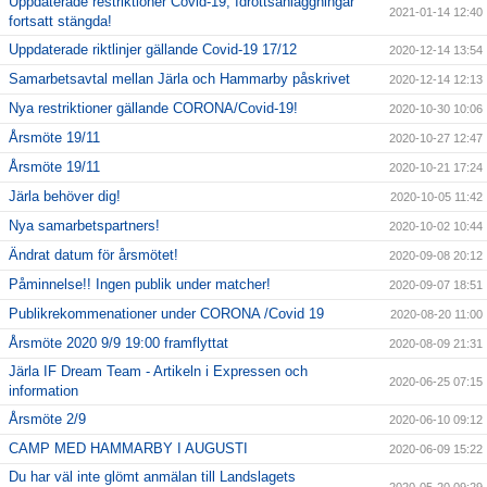
Uppdaterade restriktioner Covid-19, Idrottsanläggningar
2021-01-14 12:40
fortsatt stängda!
Uppdaterade riktlinjer gällande Covid-19 17/12
2020-12-14 13:54
Samarbetsavtal mellan Järla och Hammarby påskrivet
2020-12-14 12:13
Nya restriktioner gällande CORONA/Covid-19!
2020-10-30 10:06
Årsmöte 19/11
2020-10-27 12:47
Årsmöte 19/11
2020-10-21 17:24
Järla behöver dig!
2020-10-05 11:42
Nya samarbetspartners!
2020-10-02 10:44
Ändrat datum för årsmötet!
2020-09-08 20:12
Påminnelse!! Ingen publik under matcher!
2020-09-07 18:51
Publikrekommenationer under CORONA /Covid 19
2020-08-20 11:00
Årsmöte 2020 9/9 19:00 framflyttat
2020-08-09 21:31
Järla IF Dream Team - Artikeln i Expressen och
2020-06-25 07:15
information
Årsmöte 2/9
2020-06-10 09:12
CAMP MED HAMMARBY I AUGUSTI
2020-06-09 15:22
Du har väl inte glömt anmälan till Landslagets
2020-05-20 09:29