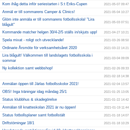
Kom ihåg detta inför seriestarten i S:t Eriks-Cupen
2021-05-07 09:47
Anmäl er till sommarens Camper & Clinics!
2021-05-04 10:27
Glöm inte anmäla er till sommarens fotbollsskola! "Lira
2021-05-03 07:51
blågult"
Kommande matcher helgen 30/4-2/5 ställs in/skjuts upp!
2021-04-27 10:21
Spela mixat - roligt och utvecklande!
2021-03-26 08:50
Ordinarie Årsmöte för verksamhetsåret 2020
2021-03-22 14:21
Lira blågult! Välkommen till landslagets fotbollsskola i
2021-03-04 09:09
sommar
Ny kollektion samt webbshop!
2021-02-26 09:33
2021-02-18 14:38
Anmälan öppen till Järlas fotbollsskolor 2021!
2021-02-04 13:57
OBS! Inga träningar idag måndag 25/1
2021-01-25 13:05
Status klubbhus & skadegörelse
2021-01-22 14:42
Anmälan till knatteskolan 2021 är nu öppen!
2021-01-19 11:44
Status fotbollsplaner samt fotbollstält
2021-01-18 14:07
Driftstörningar 18/1
2021-01-18 10:29