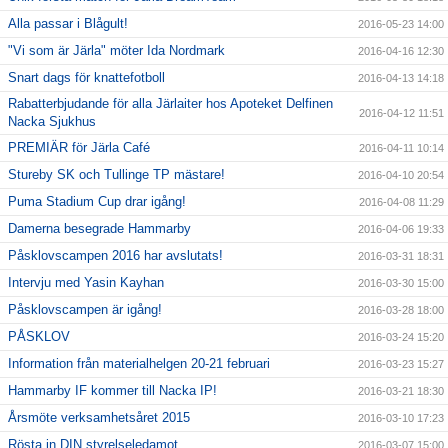
Alla passar i Blågult!
2016-05-23 14:00
"Vi som är Järla" möter Ida Nordmark
2016-04-16 12:30
Snart dags för knattefotboll
2016-04-13 14:18
Rabatterbjudande för alla Järlaiter hos Apoteket Delfinen
2016-04-12 11:51
Nacka Sjukhus
PREMIÄR för Järla Café
2016-04-11 10:14
Stureby SK och Tullinge TP mästare!
2016-04-10 20:54
Puma Stadium Cup drar igång!
2016-04-08 11:29
Damerna besegrade Hammarby
2016-04-06 19:33
Påsklovscampen 2016 har avslutats!
2016-03-31 18:31
Intervju med Yasin Kayhan
2016-03-30 15:00
Påsklovscampen är igång!
2016-03-28 18:00
PÅSKLOV
2016-03-24 15:20
Information från materialhelgen 20-21 februari
2016-03-23 15:27
Hammarby IF kommer till Nacka IP!
2016-03-21 18:30
Årsmöte verksamhetsåret 2015
2016-03-10 17:23
Rösta in DIN styrelseledamot
2016-03-07 15:00