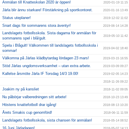
Anmälan till Knatteskolan 2020 är öppen!
2020-01-19 11:15
Järla blir ännu starkare! Förstärkning på sportkontoret.
2020-01-16 13:49
Status uteplaner!
2019-12-02 11:02
Snart dags för sommarens stora äventyr!
2019-06-14 14:28
Landslagets fotbollsskola. Sista dagarna för anmälan för
2019-05-10 11:42
sommarens spel i blå/gult.
Spela i Blågult! Välkommen till landslagets fotbollsskola i
2019-04-02 18:40
sommar!
Välkomna på Järlas klädbytardag lördagen 23 mars!
2019-03-15 16:55
Stöd Järlas ungdomsverksamhet – utan extra arbete.
2019-03-09 09:27
Kallelse årsmöte Järla IF Torsdag 14/3 19.00!
2019-02-05 14:23
2018-11-26 09:22
Joakim ny på kansliet
2018-11-02 09:05
Nu påbörjar valberedningen sitt arbete!
2018-10-23 13:49
Höstens knattefotboll drar igång!
2018-08-13 10:20
Årets Smakis cup genomförd!
2018-06-11 11:59
Landslagets fotbollsskola, sista chansen för anmälan!
2018-05-14 08:52
16 Juni Järladagen!
2018-05-07 14:13