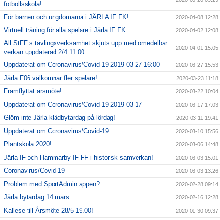
fotbollsskola!
För barnen och ungdomarna i JÄRLA IF FK!
2020-04-08 12:28
Virtuell träning för alla spelare i Järla IF FK
2020-04-02 12:08
All StFF:s tävlingsverksamhet skjuts upp med omedelbar
2020-04-01 15:05
verkan uppdaterad 2/4 11:00
Uppdaterat om Coronavirus/Covid-19 2019-03-27 16:00
2020-03-27 15:53
Järla F06 välkomnar fler spelare!
2020-03-23 11:18
Framflyttat årsmöte!
2020-03-22 10:04
Uppdaterat om Coronavirus/Covid-19 2019-03-17
2020-03-17 17:03
Glöm inte Järla klädbytardag på lördag!
2020-03-11 19:41
Uppdaterat om Coronavirus/Covid-19
2020-03-10 15:56
Plantskola 2020!
2020-03-06 14:48
Järla IF och Hammarby IF FF i historisk samverkan!
2020-03-03 15:01
Coronavirus/Covid-19
2020-03-03 13:26
Problem med SportAdmin appen?
2020-02-28 09:14
Järla bytardag 14 mars
2020-02-16 12:28
Kallese till Årsmöte 28/5 19.00!
2020-01-30 09:37