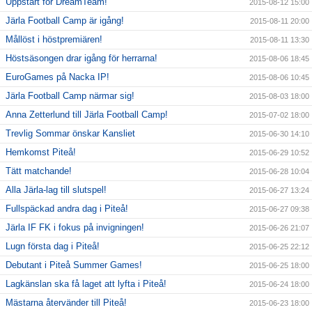
Uppstart för DreamTeam!
2015-08-12 15:00
Järla Football Camp är igång!
2015-08-11 20:00
Mållöst i höstpremiären!
2015-08-11 13:30
Höstsäsongen drar igång för herrarna!
2015-08-06 18:45
EuroGames på Nacka IP!
2015-08-06 10:45
Järla Football Camp närmar sig!
2015-08-03 18:00
Anna Zetterlund till Järla Football Camp!
2015-07-02 18:00
Trevlig Sommar önskar Kansliet
2015-06-30 14:10
Hemkomst Piteå!
2015-06-29 10:52
Tätt matchande!
2015-06-28 10:04
Alla Järla-lag till slutspel!
2015-06-27 13:24
Fullspäckad andra dag i Piteå!
2015-06-27 09:38
Järla IF FK i fokus på invigningen!
2015-06-26 21:07
Lugn första dag i Piteå!
2015-06-25 22:12
Debutant i Piteå Summer Games!
2015-06-25 18:00
Lagkänslan ska få laget att lyfta i Piteå!
2015-06-24 18:00
Mästarna återvänder till Piteå!
2015-06-23 18:00