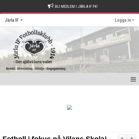
BLI MEDLEM I JÄRLA IF FK!
Järla IF
Logga in
Hem
Intresseanmälan
Bli stödmedlem
Kontakt och Drop-in tider
<
>