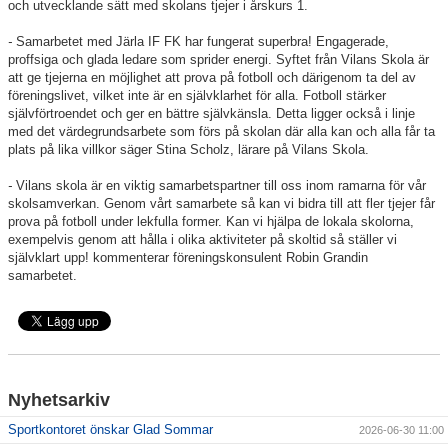
och utvecklande sätt med skolans tjejer i årskurs 1.
-
Samarbetet med Järla IF FK har fungerat superbra! Engagerade,
proffsiga och glada ledare som sprider energi. Syftet från Vilans Skola är
att ge tjejerna en möjlighet att prova på fotboll och därigenom ta del av
föreningslivet, vilket inte är en självklarhet för alla. Fotboll stärker
självförtroendet och ger en bättre självkänsla. Detta ligger också i linje
med det värdegrundsarbete som förs på skolan där alla kan och alla får ta
plats på lika villkor säger Stina Scholz, lärare på Vilans Skola.
-
Vilans skola är en viktig samarbetspartner till oss inom ramarna för vår
skolsamverkan. Genom vårt samarbete så kan vi bidra till att fler tjejer får
prova på fotboll under lekfulla former. Kan vi hjälpa de lokala skolorna,
exempelvis genom att hålla i olika aktiviteter på skoltid så ställer vi
självklart upp! kommenterar föreningskonsulent Robin Grandin
samarbetet.
Nyhetsarkiv
Sportkontoret önskar Glad Sommar
2026-06-30 11:00