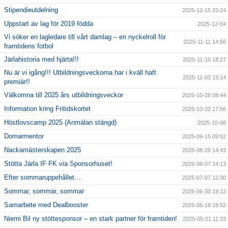
Stipendieutdelning
2025-12-15 23:24
Uppstart av lag för 2019 födda
2025-12-04
Vi söker en lagledare till vårt damlag – en nyckelroll för
2025-11-11 14:56
framtidens fotbol
Järlahistoria med hjärta!!!
2025-11-10 18:27
Nu är vi igång!!! Utbildningsveckorna har i kväll haft
2025-11-03 19:14
premiär!!
Välkomna till 2025 års utbildningsveckor
2025-10-28 08:44
Information kring Fritidskortet
2025-10-20 17:56
Höstlovscamp 2025 (Anmälan stängd)
2025-10-08
Domarmentor
2025-09-15 09:52
Nackamästerskapen 2025
2025-08-26 14:43
Stötta Järla IF FK via Sponsorhuset!
2025-08-07 14:13
Efter sommaruppehållet....
2025-07-07 12:30
Sommar, sommar, sommar
2025-06-30 19:12
Samarbete med Dealbooster
2025-06-18 18:52
Niemi Bil ny stöttesponsor – en stark partner för framtiden!
2025-05-21 11:33