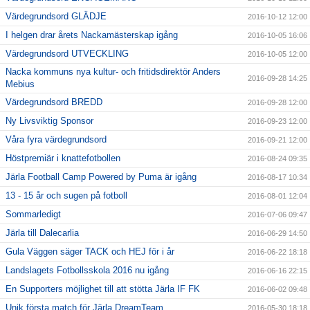
Värdegrundsord GLÄDJE
2016-10-12 12:00
I helgen drar årets Nackamästerskap igång
2016-10-05 16:06
Värdegrundsord UTVECKLING
2016-10-05 12:00
Nacka kommuns nya kultur- och fritidsdirektör Anders
2016-09-28 14:25
Mebius
Värdegrundsord BREDD
2016-09-28 12:00
Ny Livsviktig Sponsor
2016-09-23 12:00
Våra fyra värdegrundsord
2016-09-21 12:00
Höstpremiär i knattefotbollen
2016-08-24 09:35
Järla Football Camp Powered by Puma är igång
2016-08-17 10:34
13 - 15 år och sugen på fotboll
2016-08-01 12:04
Sommarledigt
2016-07-06 09:47
Järla till Dalecarlia
2016-06-29 14:50
Gula Väggen säger TACK och HEJ för i år
2016-06-22 18:18
Landslagets Fotbollsskola 2016 nu igång
2016-06-16 22:15
En Supporters möjlighet till att stötta Järla IF FK
2016-06-02 09:48
Unik första match för Järla DreamTeam
2016-05-30 18:18