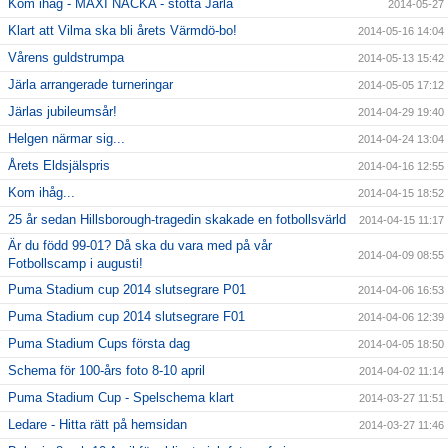
Kom ihåg - MAXI NACKA - stötta Järla
2014-05-27
Klart att Vilma ska bli årets Värmdö-bo!
2014-05-16 14:04
Vårens guldstrumpa
2014-05-13 15:42
Järla arrangerade turneringar
2014-05-05 17:12
Järlas jubileumsår!
2014-04-29 19:40
Helgen närmar sig...
2014-04-24 13:04
Årets Eldsjälspris
2014-04-16 12:55
Kom ihåg...
2014-04-15 18:52
25 år sedan Hillsborough-tragedin skakade en fotbollsvärld
2014-04-15 11:17
Är du född 99-01? Då ska du vara med på vår
2014-04-09 08:55
Fotbollscamp i augusti!
Puma Stadium cup 2014 slutsegrare P01
2014-04-06 16:53
Puma Stadium cup 2014 slutsegrare F01
2014-04-06 12:39
Puma Stadium Cups första dag
2014-04-05 18:50
Schema för 100-års foto 8-10 april
2014-04-02 11:14
Puma Stadium Cup - Spelschema klart
2014-03-27 11:51
Ledare - Hitta rätt på hemsidan
2014-03-27 11:46