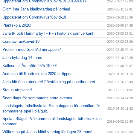
Uppdaterat om Coronavirus/Covid-19 2019-03-17
2020-03-17 17:03
Glöm inte Järla klädbytardag på lördag!
2020-03-11 19:41
Uppdaterat om Coronavirus/Covid-19
2020-03-10 15:56
Plantskola 2020!
2020-03-06 14:48
Järla IF och Hammarby IF FF i historisk samverkan!
2020-03-03 15:01
Coronavirus/Covid-19
2020-03-03 13:26
Problem med SportAdmin appen?
2020-02-28 09:14
Järla bytardag 14 mars
2020-02-16 12:28
Kallese till Årsmöte 28/5 19.00!
2020-01-30 09:37
Anmälan till Knatteskolan 2020 är öppen!
2020-01-19 11:15
Järla blir ännu starkare! Förstärkning på sportkontoret.
2020-01-16 13:49
Status uteplaner!
2019-12-02 11:02
Snart dags för sommarens stora äventyr!
2019-06-14 14:28
Landslagets fotbollsskola. Sista dagarna för anmälan för
2019-05-10 11:42
sommarens spel i blå/gult.
Spela i Blågult! Välkommen till landslagets fotbollsskola i
2019-04-02 18:40
sommar!
Välkomna på Järlas klädbytardag lördagen 23 mars!
2019-03-15 16:55