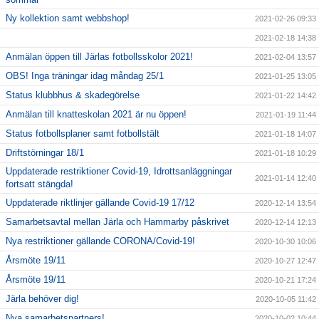
Ny kollektion samt webbshop!
2021-02-26 09:33
2021-02-18 14:38
Anmälan öppen till Järlas fotbollsskolor 2021!
2021-02-04 13:57
OBS! Inga träningar idag måndag 25/1
2021-01-25 13:05
Status klubbhus & skadegörelse
2021-01-22 14:42
Anmälan till knatteskolan 2021 är nu öppen!
2021-01-19 11:44
Status fotbollsplaner samt fotbollstält
2021-01-18 14:07
Driftstörningar 18/1
2021-01-18 10:29
Uppdaterade restriktioner Covid-19, Idrottsanläggningar
2021-01-14 12:40
fortsatt stängda!
Uppdaterade riktlinjer gällande Covid-19 17/12
2020-12-14 13:54
Samarbetsavtal mellan Järla och Hammarby påskrivet
2020-12-14 12:13
Nya restriktioner gällande CORONA/Covid-19!
2020-10-30 10:06
Årsmöte 19/11
2020-10-27 12:47
Årsmöte 19/11
2020-10-21 17:24
Järla behöver dig!
2020-10-05 11:42
Nya samarbetspartners!
2020-10-02 10:44