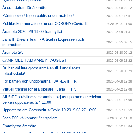
Ändrat datum för årsmötet!
2020-09-08 20:12
Påminnelse!! Ingen publik under matcher!
2020-09-07 18:51
Publikrekommenationer under CORONA /Covid 19
2020-08-20 11:00
Årsmöte 2020 9/9 19:00 framflyttat
2020-08-09 21:31
Järla IF Dream Team - Artikeln i Expressen och
2020-06-25 07:15
information
Årsmöte 2/9
2020-06-10 09:12
CAMP MED HAMMARBY I AUGUSTI
2020-06-09 15:22
Du har väl inte glömt anmälan till Landslagets
2020-05-20 09:29
fotbollsskola!
För barnen och ungdomarna i JÄRLA IF FK!
2020-04-08 12:28
Virtuell träning för alla spelare i Järla IF FK
2020-04-02 12:08
All StFF:s tävlingsverksamhet skjuts upp med omedelbar
2020-04-01 15:05
verkan uppdaterad 2/4 11:00
Uppdaterat om Coronavirus/Covid-19 2019-03-27 16:00
2020-03-27 15:53
Järla F06 välkomnar fler spelare!
2020-03-23 11:18
Framflyttat årsmöte!
2020-03-22 10:04