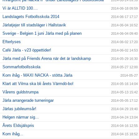
2014-06-24 09:59
Vi är ALLTID 100....
2014-06-18 09:59
Landslagets Fotbollsskola 2014
2014-06-17 17:17
Järlatjejer till stadsläger i Hallstavik
2014-06-04 16:52
Sverige - Belgien 1 juni Järla med på planen
2014-06-04 09:40
Efterlyses
2014-06-02 17:20
Café Järla - v23 öppettider!
2014-06-02 14:53
Järla med på Friends Arena när det är landskamp
2014-05-29 16:30
Sommarfotbollsskola
2014-05-27 12:00
Kom ihåg - MAXI NACKA - stötta Järla
2014-05-27
Klart att Vilma ska bli årets Värmdö-bo!
2014-05-16 14:04
Vårens guldstrumpa
2014-05-13 15:42
Järla arrangerade turneringar
2014-05-05 17:12
Järlas jubileumsår!
2014-04-29 19:40
Helgen närmar sig...
2014-04-24 13:04
Årets Eldsjälspris
2014-04-16 12:55
Kom ihåg...
2014-04-15 18:52