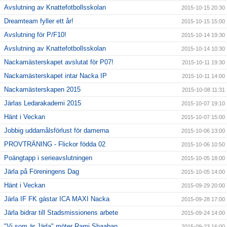
Avslutning av Knattefotbollsskolan
2015-10-15 20:30
Dreamteam fyller ett år!
2015-10-15 15:00
Avslutning för P/F10!
2015-10-14 19:30
Avslutning av Knattefotbollsskolan
2015-10-14 10:30
Nackamästerskapet avslutat för P07!
2015-10-11 19:30
Nackamästerskapet intar Nacka IP
2015-10-11 14:00
Nackamästerskapen 2015
2015-10-08 11:31
Järlas Ledarakademi 2015
2015-10-07 19:10
Hänt i Veckan
2015-10-07 15:00
Jobbig uddamålsförlust för damerna
2015-10-06 13:00
PROVTRÄNING - Flickor födda 02
2015-10-06 10:50
Poängtapp i serieavslutningen
2015-10-05 18:00
Järla på Föreningens Dag
2015-10-05 14:00
Hänt i Veckan
2015-09-29 20:00
Järla IF FK gästar ICA MAXI Nacka
2015-09-28 17:00
Järla bidrar till Stadsmissionens arbete
2015-09-24 14:00
"Vi som är Järla" möter Rami Shaaban
2015-09-23 16:00