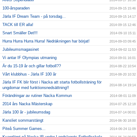
2014-09-17 16:56
100-årsparaden
2014-09-15 15:46
Järla IF Dream Team - på torsdag...
2014-09-15 14:17
TACK till ER alla!
2014-09-15 12:46
Snart Smäller Det!!!
2014-09-10 15:11
Hurra Hurra Hurra Hurra! Nedräkningen har börjat!
2014-09-03 09:45
Jubileumsmagasinet
2014-09-02 11:53
Vi antar IF Olympias utmaning
2014-09-01 16:01
Är du 15-19 år och gillar fotboll??
2014-08-22 10:54
Vårt klubbhus - Järla IF 100 år
2014-08-20 10:32
Järla IF FK blir först i Nacka att starta fotbollsträning för
2014-08-14 19:14
ungdomar med funktionsnedsättning!!
Förändringar av rutiner Nacka Kommun
2014-08-01 11:09
2014 års Nacka Mästerskap
2014-07-25 12:18
Järla 100 år - jubileumsdag
2014-07-14 00:01
Kansliet sommarstängt
2014-06-30 18:00
Piteå Summer Games...
2014-06-24 11:09
Kvarglömt på Nacka IP under Landslagets Fotbollsskola