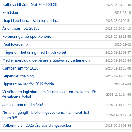
Kallelse till årsmötet 2026-03-30
2026-03-23 20:48
Fritidskort
2026-03-18
Hipp Hipp Hurra - Kallelse att fira
2026-03-03 09:51
Är ditt barn fött 2019?
2026-02-20 14:10
Förändringar på sportkontoret
2026-02-12 15:58
Påsklovscamp
2026-02-02
Frågor om betalning med Fritidskortet
2026-01-22 09:57
Medlemserbjudande på årets utgåva av Järlamerch!
2026-01-16 13:44
Camper mm för 2026
2026-01-12 16:06
Stipendieutdelning
2025-12-15 23:24
Uppstart av lag för 2019 födda
2025-12-04
Vi söker en lagledare till vårt damlag – en nyckelroll för
2025-11-11 14:56
framtidens fotbol
Järlahistoria med hjärta!!!
2025-11-10 18:27
Nu är vi igång!!! Utbildningsveckorna har i kväll haft
2025-11-03 19:14
premiär!!
Välkomna till 2025 års utbildningsveckor
2025-10-28 08:44