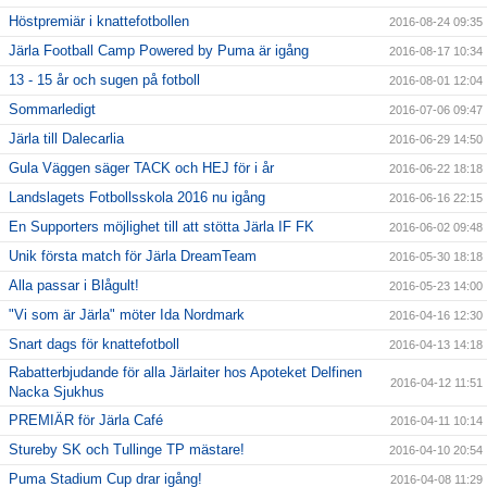
Höstpremiär i knattefotbollen
2016-08-24 09:35
Järla Football Camp Powered by Puma är igång
2016-08-17 10:34
13 - 15 år och sugen på fotboll
2016-08-01 12:04
Sommarledigt
2016-07-06 09:47
Järla till Dalecarlia
2016-06-29 14:50
Gula Väggen säger TACK och HEJ för i år
2016-06-22 18:18
Landslagets Fotbollsskola 2016 nu igång
2016-06-16 22:15
En Supporters möjlighet till att stötta Järla IF FK
2016-06-02 09:48
Unik första match för Järla DreamTeam
2016-05-30 18:18
Alla passar i Blågult!
2016-05-23 14:00
"Vi som är Järla" möter Ida Nordmark
2016-04-16 12:30
Snart dags för knattefotboll
2016-04-13 14:18
Rabatterbjudande för alla Järlaiter hos Apoteket Delfinen
2016-04-12 11:51
Nacka Sjukhus
PREMIÄR för Järla Café
2016-04-11 10:14
Stureby SK och Tullinge TP mästare!
2016-04-10 20:54
Puma Stadium Cup drar igång!
2016-04-08 11:29