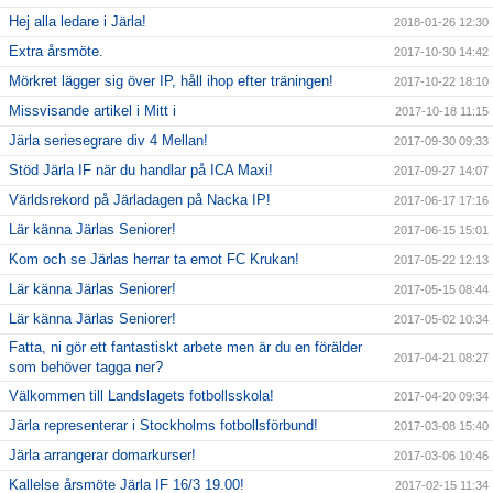
Hej alla ledare i Järla!
2018-01-26 12:30
Extra årsmöte.
2017-10-30 14:42
Mörkret lägger sig över IP, håll ihop efter träningen!
2017-10-22 18:10
Missvisande artikel i Mitt i
2017-10-18 11:15
Järla seriesegrare div 4 Mellan!
2017-09-30 09:33
Stöd Järla IF när du handlar på ICA Maxi!
2017-09-27 14:07
Världsrekord på Järladagen på Nacka IP!
2017-06-17 17:16
Lär känna Järlas Seniorer!
2017-06-15 15:01
Kom och se Järlas herrar ta emot FC Krukan!
2017-05-22 12:13
Lär känna Järlas Seniorer!
2017-05-15 08:44
Lär känna Järlas Seniorer!
2017-05-02 10:34
Fatta, ni gör ett fantastiskt arbete men är du en förälder
2017-04-21 08:27
som behöver tagga ner?
Välkommen till Landslagets fotbollsskola!
2017-04-20 09:34
Järla representerar i Stockholms fotbollsförbund!
2017-03-08 15:40
Järla arrangerar domarkurser!
2017-03-06 10:46
Kallelse årsmöte Järla IF 16/3 19.00!
2017-02-15 11:34