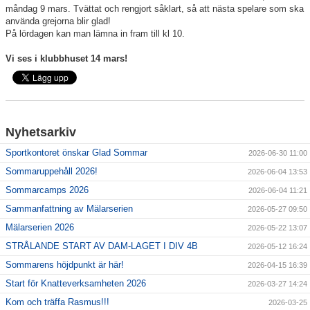
måndag 9 mars. Tvättat och rengjort såklart, så att nästa spelare som ska
använda grejorna blir glad!
På lördagen kan man lämna in fram till kl 10.
Vi ses i klubbhuset 14 mars!
Nyhetsarkiv
Sportkontoret önskar Glad Sommar
2026-06-30 11:00
Sommaruppehåll 2026!
2026-06-04 13:53
Sommarcamps 2026
2026-06-04 11:21
Sammanfattning av Mälarserien
2026-05-27 09:50
Mälarserien 2026
2026-05-22 13:07
STRÅLANDE START AV DAM-LAGET I DIV 4B
2026-05-12 16:24
Sommarens höjdpunkt är här!
2026-04-15 16:39
Start för Knatteverksamheten 2026
2026-03-27 14:24
Kom och träffa Rasmus!!!
2026-03-25