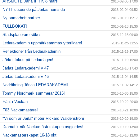
ÅRSMÖTE Järla IF FK 8 mars
2016-02-05 17:00
NYTT utseende på Järlas hemsida
2016-02-04 09:52
Ny samarbetspartner
2016-01-19 15:17
FULLBOKAT!
2016-01-13 15:30
Stadsplanerare sökes
2015-12-15 09:00
Ledarakademin uppmärksammas ytterligare!
2015-11-25 11:55
Reflektioner från Ledarakademin
2015-11-19 17:00
Järla i fokus på Ledardagen!
2015-11-19 15:00
Järlas Ledarakademi v 47
2015-11-16 17:43
Järlas Ledarakademi v 46
2015-11-04 14:55
Nedräkning Järlas LEDARAKADEMI
2015-11-02 14:12
Tommy Nordmark summerar 2015!
2015-10-30 15:00
Hänt i Veckan
2015-10-22 20:00
F03 Nackamästare!
2015-10-21 10:00
"Vi som är Järla" möter Rickard Waldenström
2015-10-20 19:00
Dramatik när Nackamästerskapen avgjordes!
2015-10-19 13:00
Nackamästerskapet 16-18 okt
2015-10-16 12:00