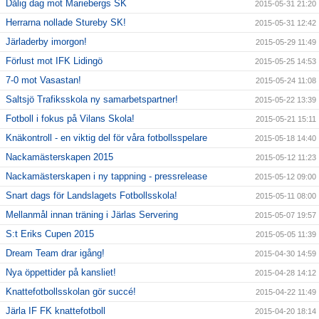
Dålig dag mot Mariebergs SK
2015-05-31 21:20
Herrarna nollade Stureby SK!
2015-05-31 12:42
Järladerby imorgon!
2015-05-29 11:49
Förlust mot IFK Lidingö
2015-05-25 14:53
7-0 mot Vasastan!
2015-05-24 11:08
Saltsjö Trafiksskola ny samarbetspartner!
2015-05-22 13:39
Fotboll i fokus på Vilans Skola!
2015-05-21 15:11
Knäkontroll - en viktig del för våra fotbollsspelare
2015-05-18 14:40
Nackamästerskapen 2015
2015-05-12 11:23
Nackamästerskapen i ny tappning - pressrelease
2015-05-12 09:00
Snart dags för Landslagets Fotbollsskola!
2015-05-11 08:00
Mellanmål innan träning i Järlas Servering
2015-05-07 19:57
S:t Eriks Cupen 2015
2015-05-05 11:39
Dream Team drar igång!
2015-04-30 14:59
Nya öppettider på kansliet!
2015-04-28 14:12
Knattefotbollsskolan gör succé!
2015-04-22 11:49
Järla IF FK knattefotboll
2015-04-20 18:14