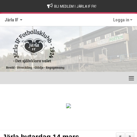
BLI MEDLEM I JÄRLA IF FK!
Järla IF
Logga in
Hem
Intresseanmälan
Bli stödmedlem
Kontakt och Drop-in tider
<
>