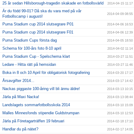
25 år sedan Hillsborough-tragedin skakade en fotbollsvärld
2014-04-15 11:17
Är du född 99-01? Då ska du vara med på vår
2014-04-09 08:55
Fotbollscamp i augusti!
Puma Stadium cup 2014 slutsegrare P01
2014-04-06 16:53
Puma Stadium cup 2014 slutsegrare F01
2014-04-06 12:39
Puma Stadium Cups första dag
2014-04-05 18:50
Schema för 100-års foto 8-10 april
2014-04-02 11:14
Puma Stadium Cup - Spelschema klart
2014-03-27 11:51
Ledare - Hitta rätt på hemsidan
2014-03-27 11:46
Boka in 8 och 10 April för obligatorisk fotografering
2014-03-20 17:17
Årsavgifter 2014...
2014-03-17 14:42
Nackas piggaste 100-åring vill bli ännu äldre!
2014-03-13 10:15
Järla på Maxi Nacka!
2014-03-13 08:44
Landslagets sommarfotbollsskola 2014
2014-03-10 15:09
Malles Minnesfonds stipendie Guldstrumpan
2014-03-10 12:53
Järla på Företagarträffen 19 februari
2014-02-18 17:10
Handlar du på nätet?
2014-02-17 14:05