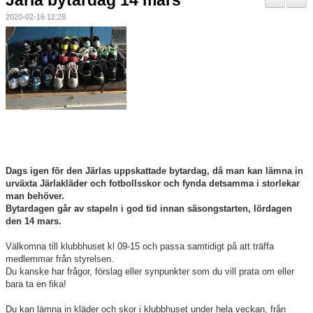
Järla bytardag 14 mars
Nyheter
2020-02-16 12:28
Verksamheten
Trygg förening
Vårdnadshavare
Sponsorer
Utbildningar
Dags igen för den Järlas uppskattade bytardag, då man kan lämna in
urväxta Järlakläder och fotbollsskor och fynda detsamma i storlekar
man behöver.
Stipendier
Bytardagen går av stapeln i god tid innan säsongstarten, lördagen
den 14 mars.
Styrelse och Årsmöte
Välkomna till klubbhuset kl 09-15 och passa samtidigt på att träffa
medlemmar från styrelsen.
Kalender
Du kanske har frågor, förslag eller synpunkter som du vill prata om eller
bara ta en fika!
Kvalitetsklubb
Du kan lämna in kläder och skor i klubbhuset under hela veckan, från