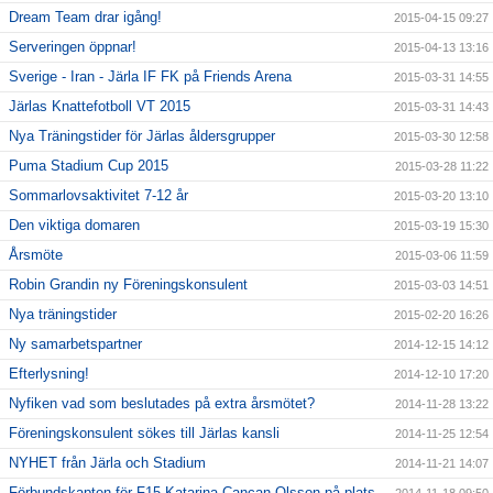
Dream Team drar igång!
2015-04-15 09:27
Serveringen öppnar!
2015-04-13 13:16
Sverige - Iran - Järla IF FK på Friends Arena
2015-03-31 14:55
Järlas Knattefotboll VT 2015
2015-03-31 14:43
Nya Träningstider för Järlas åldersgrupper
2015-03-30 12:58
Puma Stadium Cup 2015
2015-03-28 11:22
Sommarlovsaktivitet 7-12 år
2015-03-20 13:10
Den viktiga domaren
2015-03-19 15:30
Årsmöte
2015-03-06 11:59
Robin Grandin ny Föreningskonsulent
2015-03-03 14:51
Nya träningstider
2015-02-20 16:26
Ny samarbetspartner
2014-12-15 14:12
Efterlysning!
2014-12-10 17:20
Nyfiken vad som beslutades på extra årsmötet?
2014-11-28 13:22
Föreningskonsulent sökes till Järlas kansli
2014-11-25 12:54
NYHET från Järla och Stadium
2014-11-21 14:07
Förbundskapten för F15 Katarina Cancan Olsson på plats