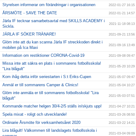
Styrelsen informerar om förändringar i organisationen
2022-01-27 16:15
ÅRSMÖTE - SAVE THE DATE
2022-01-21 14:57
Järla IF tecknar samarbetsavtal med SKILLS ACADEMY i
2021-11-18 08:13
Sickla.
JÄRLA IF SÖKER TRÄNARE!
2021-09-21 13:56
Glöm inte att du kan scanna Järla IF streckkoden direkt i
2021-09-16 13:49
mobilen på Ica Maxi
Information om restiktioner CORONA-Covid-19
2021-09-08 09:47
Missa inte att säkra en plats i sommarens fotbollsskola!
2021-05-20 10:29
"Lira blågult"
Kom ihåg detta inför seriestarten i S:t Eriks-Cupen
2021-05-07 09:47
Anmäl er till sommarens Camper & Clinics!
2021-05-04 10:27
Glöm inte anmäla er till sommarens fotbollsskola! "Lira
2021-05-03 07:51
blågult"
Kommande matcher helgen 30/4-2/5 ställs in/skjuts upp!
2021-04-27 10:21
Spela mixat - roligt och utvecklande!
2021-03-26 08:50
Ordinarie Årsmöte för verksamhetsåret 2020
2021-03-22 14:21
Lira blågult! Välkommen till landslagets fotbollsskola i
2021-03-04 09:09
sommar