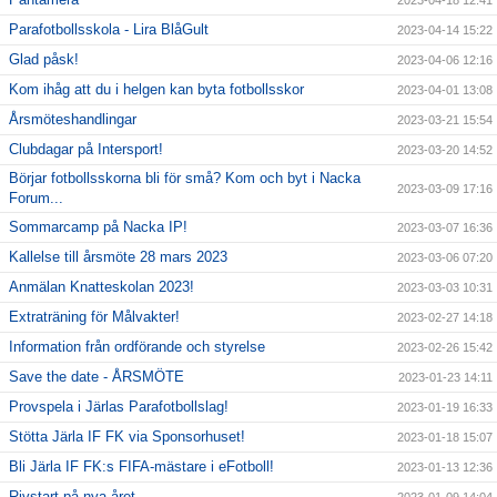
2023-04-18 12:41
Parafotbollsskola - Lira BlåGult
2023-04-14 15:22
Glad påsk!
2023-04-06 12:16
Kom ihåg att du i helgen kan byta fotbollsskor
2023-04-01 13:08
Årsmöteshandlingar
2023-03-21 15:54
Clubdagar på Intersport!
2023-03-20 14:52
Börjar fotbollsskorna bli för små? Kom och byt i Nacka
2023-03-09 17:16
Forum...
Sommarcamp på Nacka IP!
2023-03-07 16:36
Kallelse till årsmöte 28 mars 2023
2023-03-06 07:20
Anmälan Knatteskolan 2023!
2023-03-03 10:31
Extraträning för Målvakter!
2023-02-27 14:18
Information från ordförande och styrelse
2023-02-26 15:42
Save the date - ÅRSMÖTE
2023-01-23 14:11
Provspela i Järlas Parafotbollslag!
2023-01-19 16:33
Stötta Järla IF FK via Sponsorhuset!
2023-01-18 15:07
Bli Järla IF FK:s FIFA-mästare i eFotboll!
2023-01-13 12:36
Rivstart på nya året