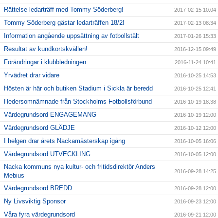
Rättelse ledarträff med Tommy Söderberg!
2017-02-15 10:04
Tommy Söderberg gästar ledarträffen 18/2!
2017-02-13 08:34
Information angående uppsättning av fotbollstält
2017-01-26 15:33
Resultat av kundkortskvällen!
2016-12-15 09:49
Förändringar i klubbledningen
2016-11-24 10:41
Yrvädret drar vidare
2016-10-25 14:53
Hösten är här och butiken Stadium i Sickla är beredd
2016-10-25 12:41
Hedersomnämnade från Stockholms Fotbollsförbund
2016-10-19 18:38
Värdegrundsord ENGAGEMANG
2016-10-19 12:00
Värdegrundsord GLÄDJE
2016-10-12 12:00
I helgen drar årets Nackamästerskap igång
2016-10-05 16:06
Värdegrundsord UTVECKLING
2016-10-05 12:00
Nacka kommuns nya kultur- och fritidsdirektör Anders
2016-09-28 14:25
Mebius
Värdegrundsord BREDD
2016-09-28 12:00
Ny Livsviktig Sponsor
2016-09-23 12:00
Våra fyra värdegrundsord
2016-09-21 12:00