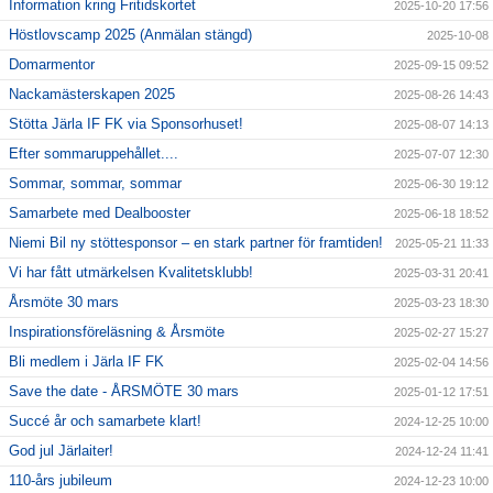
Information kring Fritidskortet
2025-10-20 17:56
Höstlovscamp 2025 (Anmälan stängd)
2025-10-08
Domarmentor
2025-09-15 09:52
Nackamästerskapen 2025
2025-08-26 14:43
Stötta Järla IF FK via Sponsorhuset!
2025-08-07 14:13
Efter sommaruppehållet....
2025-07-07 12:30
Sommar, sommar, sommar
2025-06-30 19:12
Samarbete med Dealbooster
2025-06-18 18:52
Niemi Bil ny stöttesponsor – en stark partner för framtiden!
2025-05-21 11:33
Vi har fått utmärkelsen Kvalitetsklubb!
2025-03-31 20:41
Årsmöte 30 mars
2025-03-23 18:30
Inspirationsföreläsning & Årsmöte
2025-02-27 15:27
Bli medlem i Järla IF FK
2025-02-04 14:56
Save the date - ÅRSMÖTE 30 mars
2025-01-12 17:51
Succé år och samarbete klart!
2024-12-25 10:00
God jul Järlaiter!
2024-12-24 11:41
110-års jubileum
2024-12-23 10:00