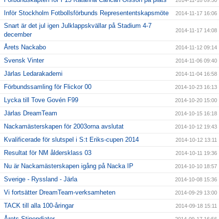
2014-11-18 09:50
Inför Stockholm Fotbollsförbunds Represententskapsmöte
2014-11-17 16:06
Snart är det jul igen Julklappskvällar på Stadium 4-7
2014-11-17 14:08
december
Årets Nackabo
2014-11-12 09:14
Svensk Vinter
2014-11-06 09:40
Järlas Ledarakademi
2014-11-04 16:58
Förbundssamling för Flickor 00
2014-10-23 16:13
Lycka till Tove Govén F99
2014-10-20 15:00
Järlas DreamTeam
2014-10-15 16:18
Nackamästerskapen för 2003orna avslutat
2014-10-12 19:43
Kvalificerade för slutspel i S:t Eriks-cupen 2014
2014-10-12 13:11
Resultat för NM åldersklass 03
2014-10-11 19:36
Nu är Nackamästerskapen igång på Nacka IP
2014-10-10 18:57
Sverige - Ryssland - Järla
2014-10-08 15:36
Vi fortsätter DreamTeam-verksamheten
2014-09-29 13:00
TACK till alla 100-åringar
2014-09-18 15:11
Årets Stipendiater