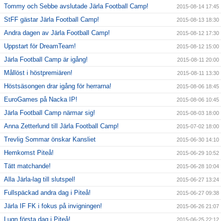
Tommy och Sebbe avslutade Järla Football Camp!
2015-08-14 17:45
StFF gästar Järla Football Camp!
2015-08-13 18:30
Andra dagen av Järla Football Camp!
2015-08-12 17:30
Uppstart för DreamTeam!
2015-08-12 15:00
Järla Football Camp är igång!
2015-08-11 20:00
Mållöst i höstpremiären!
2015-08-11 13:30
Höstsäsongen drar igång för herrarna!
2015-08-06 18:45
EuroGames på Nacka IP!
2015-08-06 10:45
Järla Football Camp närmar sig!
2015-08-03 18:00
Anna Zetterlund till Järla Football Camp!
2015-07-02 18:00
Trevlig Sommar önskar Kansliet
2015-06-30 14:10
Hemkomst Piteå!
2015-06-29 10:52
Tätt matchande!
2015-06-28 10:04
Alla Järla-lag till slutspel!
2015-06-27 13:24
Fullspäckad andra dag i Piteå!
2015-06-27 09:38
Järla IF FK i fokus på invigningen!
2015-06-26 21:07
Lugn första dag i Piteå!
2015-06-25 22:12