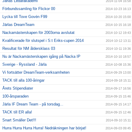
Järlas Ledarakademi
2014-11-04 16:58
Förbundssamling för Flickor 00
2014-10-23 16:13
Lycka till Tove Govén F99
2014-10-20 15:00
Järlas DreamTeam
2014-10-15 16:18
Nackamästerskapen för 2003orna avslutat
2014-10-12 19:43
Kvalificerade för slutspel i S:t Eriks-cupen 2014
2014-10-12 13:11
Resultat för NM åldersklass 03
2014-10-11 19:36
Nu är Nackamästerskapen igång på Nacka IP
2014-10-10 18:57
Sverige - Ryssland - Järla
2014-10-08 15:36
Vi fortsätter DreamTeam-verksamheten
2014-09-29 13:00
TACK till alla 100-åringar
2014-09-18 15:11
Årets Stipendiater
2014-09-17 16:56
100-årsparaden
2014-09-15 15:46
Järla IF Dream Team - på torsdag...
2014-09-15 14:17
TACK till ER alla!
2014-09-15 12:46
Snart Smäller Det!!!
2014-09-10 15:11
Hurra Hurra Hurra Hurra! Nedräkningen har börjat!
2014-09-03 09:45