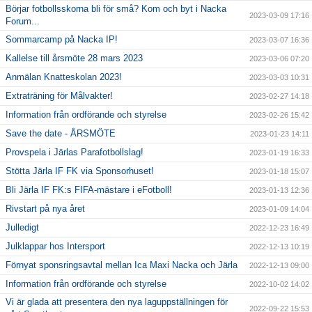
Börjar fotbollsskorna bli för små? Kom och byt i Nacka
2023-03-09 17:16
Forum...
Sommarcamp på Nacka IP!
2023-03-07 16:36
Kallelse till årsmöte 28 mars 2023
2023-03-06 07:20
Anmälan Knatteskolan 2023!
2023-03-03 10:31
Extraträning för Målvakter!
2023-02-27 14:18
Information från ordförande och styrelse
2023-02-26 15:42
Save the date - ÅRSMÖTE
2023-01-23 14:11
Provspela i Järlas Parafotbollslag!
2023-01-19 16:33
Stötta Järla IF FK via Sponsorhuset!
2023-01-18 15:07
Bli Järla IF FK:s FIFA-mästare i eFotboll!
2023-01-13 12:36
Rivstart på nya året
2023-01-09 14:04
Julledigt
2022-12-23 16:49
Julklappar hos Intersport
2022-12-13 10:19
Förnyat sponsringsavtal mellan Ica Maxi Nacka och Järla
2022-12-13 09:00
Information från ordförande och styrelse
2022-10-02 14:02
Vi är glada att presentera den nya laguppställningen för
2022-09-22 15:53