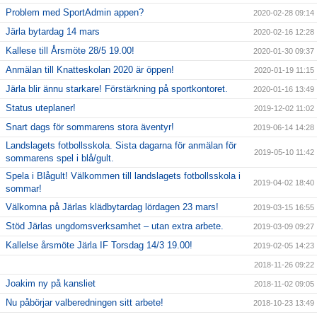
Problem med SportAdmin appen?
2020-02-28 09:14
Järla bytardag 14 mars
2020-02-16 12:28
Kallese till Årsmöte 28/5 19.00!
2020-01-30 09:37
Anmälan till Knatteskolan 2020 är öppen!
2020-01-19 11:15
Järla blir ännu starkare! Förstärkning på sportkontoret.
2020-01-16 13:49
Status uteplaner!
2019-12-02 11:02
Snart dags för sommarens stora äventyr!
2019-06-14 14:28
Landslagets fotbollsskola. Sista dagarna för anmälan för
2019-05-10 11:42
sommarens spel i blå/gult.
Spela i Blågult! Välkommen till landslagets fotbollsskola i
2019-04-02 18:40
sommar!
Välkomna på Järlas klädbytardag lördagen 23 mars!
2019-03-15 16:55
Stöd Järlas ungdomsverksamhet – utan extra arbete.
2019-03-09 09:27
Kallelse årsmöte Järla IF Torsdag 14/3 19.00!
2019-02-05 14:23
2018-11-26 09:22
Joakim ny på kansliet
2018-11-02 09:05
Nu påbörjar valberedningen sitt arbete!
2018-10-23 13:49