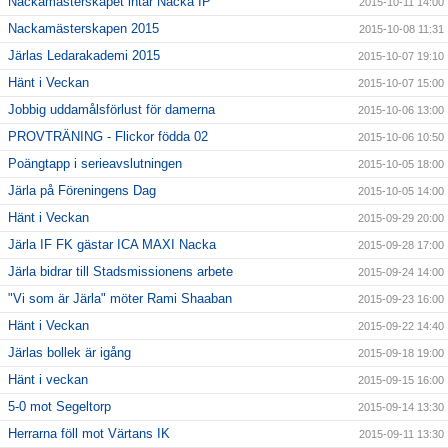
Nackamästerskapet intar Nacka IP
2015-10-11 14:00
Nackamästerskapen 2015
2015-10-08 11:31
Järlas Ledarakademi 2015
2015-10-07 19:10
Hänt i Veckan
2015-10-07 15:00
Jobbig uddamålsförlust för damerna
2015-10-06 13:00
PROVTRÄNING - Flickor födda 02
2015-10-06 10:50
Poängtapp i serieavslutningen
2015-10-05 18:00
Järla på Föreningens Dag
2015-10-05 14:00
Hänt i Veckan
2015-09-29 20:00
Järla IF FK gästar ICA MAXI Nacka
2015-09-28 17:00
Järla bidrar till Stadsmissionens arbete
2015-09-24 14:00
"Vi som är Järla" möter Rami Shaaban
2015-09-23 16:00
Hänt i Veckan
2015-09-22 14:40
Järlas bollek är igång
2015-09-18 19:00
Hänt i veckan
2015-09-15 16:00
5-0 mot Segeltorp
2015-09-14 13:30
Herrarna föll mot Värtans IK
2015-09-11 13:30