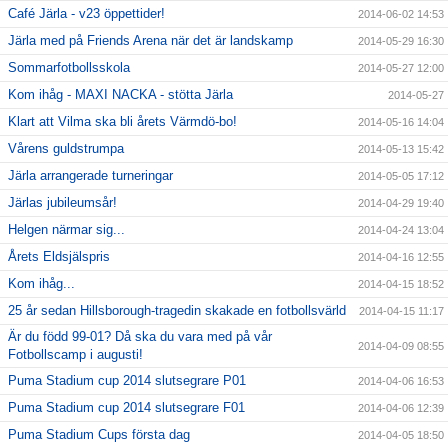
Café Järla - v23 öppettider!
2014-06-02 14:53
Järla med på Friends Arena när det är landskamp
2014-05-29 16:30
Sommarfotbollsskola
2014-05-27 12:00
Kom ihåg - MAXI NACKA - stötta Järla
2014-05-27
Klart att Vilma ska bli årets Värmdö-bo!
2014-05-16 14:04
Vårens guldstrumpa
2014-05-13 15:42
Järla arrangerade turneringar
2014-05-05 17:12
Järlas jubileumsår!
2014-04-29 19:40
Helgen närmar sig...
2014-04-24 13:04
Årets Eldsjälspris
2014-04-16 12:55
Kom ihåg...
2014-04-15 18:52
25 år sedan Hillsborough-tragedin skakade en fotbollsvärld
2014-04-15 11:17
Är du född 99-01? Då ska du vara med på vår
2014-04-09 08:55
Fotbollscamp i augusti!
Puma Stadium cup 2014 slutsegrare P01
2014-04-06 16:53
Puma Stadium cup 2014 slutsegrare F01
2014-04-06 12:39
Puma Stadium Cups första dag
2014-04-05 18:50