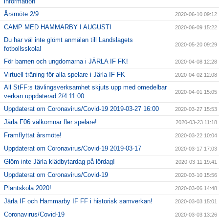
information
Årsmöte 2/9
2020-06-10 09:12
CAMP MED HAMMARBY I AUGUSTI
2020-06-09 15:22
Du har väl inte glömt anmälan till Landslagets
2020-05-20 09:29
fotbollsskola!
För barnen och ungdomarna i JÄRLA IF FK!
2020-04-08 12:28
Virtuell träning för alla spelare i Järla IF FK
2020-04-02 12:08
All StFF:s tävlingsverksamhet skjuts upp med omedelbar
2020-04-01 15:05
verkan uppdaterad 2/4 11:00
Uppdaterat om Coronavirus/Covid-19 2019-03-27 16:00
2020-03-27 15:53
Järla F06 välkomnar fler spelare!
2020-03-23 11:18
Framflyttat årsmöte!
2020-03-22 10:04
Uppdaterat om Coronavirus/Covid-19 2019-03-17
2020-03-17 17:03
Glöm inte Järla klädbytardag på lördag!
2020-03-11 19:41
Uppdaterat om Coronavirus/Covid-19
2020-03-10 15:56
Plantskola 2020!
2020-03-06 14:48
Järla IF och Hammarby IF FF i historisk samverkan!
2020-03-03 15:01
Coronavirus/Covid-19
2020-03-03 13:26