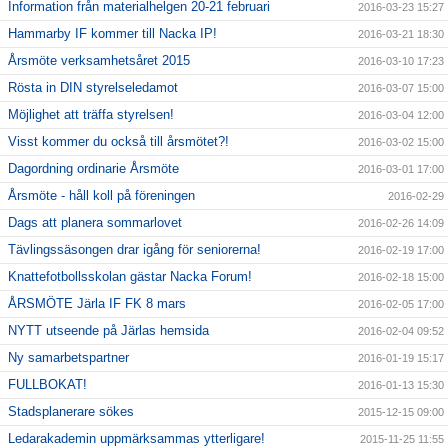
Information från materialhelgen 20-21 februari
2016-03-23 15:27
Hammarby IF kommer till Nacka IP!
2016-03-21 18:30
Årsmöte verksamhetsåret 2015
2016-03-10 17:23
Rösta in DIN styrelseledamot
2016-03-07 15:00
Möjlighet att träffa styrelsen!
2016-03-04 12:00
Visst kommer du också till årsmötet?!
2016-03-02 15:00
Dagordning ordinarie Årsmöte
2016-03-01 17:00
Årsmöte - håll koll på föreningen
2016-02-29
Dags att planera sommarlovet
2016-02-26 14:09
Tävlingssäsongen drar igång för seniorerna!
2016-02-19 17:00
Knattefotbollsskolan gästar Nacka Forum!
2016-02-18 15:00
ÅRSMÖTE Järla IF FK 8 mars
2016-02-05 17:00
NYTT utseende på Järlas hemsida
2016-02-04 09:52
Ny samarbetspartner
2016-01-19 15:17
FULLBOKAT!
2016-01-13 15:30
Stadsplanerare sökes
2015-12-15 09:00
Ledarakademin uppmärksammas ytterligare!
2015-11-25 11:55