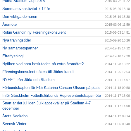
Puma Stadium Cup 2015
2015-03-28 11:22
Sommarlovsaktivitet 7-12 år
2015-03-20 13:10
Den viktiga domaren
2015-03-19 15:30
Årsmöte
2015-03-06 11:59
Robin Grandin ny Föreningskonsulent
2015-03-03 14:51
Nya träningstider
2015-02-20 16:26
Ny samarbetspartner
2014-12-15 14:12
Efterlysning!
2014-12-10 17:20
Nyfiken vad som beslutades på extra årsmötet?
2014-11-28 13:22
Föreningskonsulent sökes till Järlas kansli
2014-11-25 12:54
NYHET från Järla och Stadium
2014-11-21 14:07
Förbundskapten för F15 Katarina Cancan Olsson på plats
2014-11-18 09:50
Inför Stockholm Fotbollsförbunds Represententskapsmöte
2014-11-17 16:06
Snart är det jul igen Julklappskvällar på Stadium 4-7
2014-11-17 14:08
december
Årets Nackabo
2014-11-12 09:14
Svensk Vinter
2014-11-06 09:40