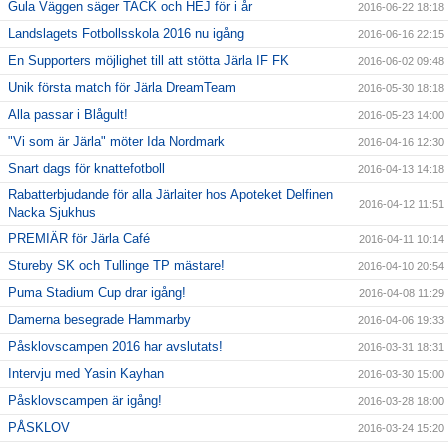
Gula Väggen säger TACK och HEJ för i år
2016-06-22 18:18
Landslagets Fotbollsskola 2016 nu igång
2016-06-16 22:15
En Supporters möjlighet till att stötta Järla IF FK
2016-06-02 09:48
Unik första match för Järla DreamTeam
2016-05-30 18:18
Alla passar i Blågult!
2016-05-23 14:00
"Vi som är Järla" möter Ida Nordmark
2016-04-16 12:30
Snart dags för knattefotboll
2016-04-13 14:18
Rabatterbjudande för alla Järlaiter hos Apoteket Delfinen
2016-04-12 11:51
Nacka Sjukhus
PREMIÄR för Järla Café
2016-04-11 10:14
Stureby SK och Tullinge TP mästare!
2016-04-10 20:54
Puma Stadium Cup drar igång!
2016-04-08 11:29
Damerna besegrade Hammarby
2016-04-06 19:33
Påsklovscampen 2016 har avslutats!
2016-03-31 18:31
Intervju med Yasin Kayhan
2016-03-30 15:00
Påsklovscampen är igång!
2016-03-28 18:00
PÅSKLOV
2016-03-24 15:20