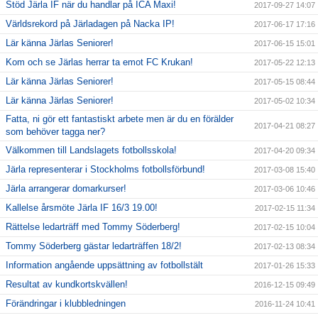
Stöd Järla IF när du handlar på ICA Maxi!
2017-09-27 14:07
Världsrekord på Järladagen på Nacka IP!
2017-06-17 17:16
Lär känna Järlas Seniorer!
2017-06-15 15:01
Kom och se Järlas herrar ta emot FC Krukan!
2017-05-22 12:13
Lär känna Järlas Seniorer!
2017-05-15 08:44
Lär känna Järlas Seniorer!
2017-05-02 10:34
Fatta, ni gör ett fantastiskt arbete men är du en förälder
2017-04-21 08:27
som behöver tagga ner?
Välkommen till Landslagets fotbollsskola!
2017-04-20 09:34
Järla representerar i Stockholms fotbollsförbund!
2017-03-08 15:40
Järla arrangerar domarkurser!
2017-03-06 10:46
Kallelse årsmöte Järla IF 16/3 19.00!
2017-02-15 11:34
Rättelse ledarträff med Tommy Söderberg!
2017-02-15 10:04
Tommy Söderberg gästar ledarträffen 18/2!
2017-02-13 08:34
Information angående uppsättning av fotbollstält
2017-01-26 15:33
Resultat av kundkortskvällen!
2016-12-15 09:49
Förändringar i klubbledningen
2016-11-24 10:41