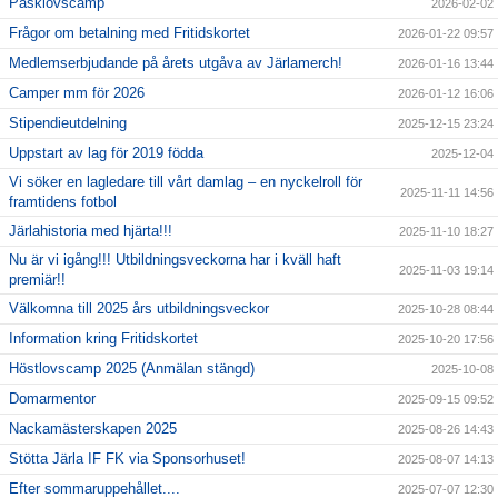
Påsklovscamp
2026-02-02
Frågor om betalning med Fritidskortet
2026-01-22 09:57
Medlemserbjudande på årets utgåva av Järlamerch!
2026-01-16 13:44
Camper mm för 2026
2026-01-12 16:06
Stipendieutdelning
2025-12-15 23:24
Uppstart av lag för 2019 födda
2025-12-04
Vi söker en lagledare till vårt damlag – en nyckelroll för
2025-11-11 14:56
framtidens fotbol
Järlahistoria med hjärta!!!
2025-11-10 18:27
Nu är vi igång!!! Utbildningsveckorna har i kväll haft
2025-11-03 19:14
premiär!!
Välkomna till 2025 års utbildningsveckor
2025-10-28 08:44
Information kring Fritidskortet
2025-10-20 17:56
Höstlovscamp 2025 (Anmälan stängd)
2025-10-08
Domarmentor
2025-09-15 09:52
Nackamästerskapen 2025
2025-08-26 14:43
Stötta Järla IF FK via Sponsorhuset!
2025-08-07 14:13
Efter sommaruppehållet....
2025-07-07 12:30