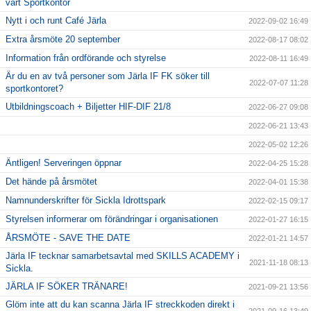
vårt Sportkontor
Nytt i och runt Café Järla
2022-09-02 16:49
Extra årsmöte 20 september
2022-08-17 08:02
Information från ordförande och styrelse
2022-08-11 16:49
Är du en av två personer som Järla IF FK söker till
2022-07-07 11:28
sportkontoret?
Utbildningscoach + Biljetter HIF-DIF 21/8
2022-06-27 09:08
2022-06-21 13:43
2022-05-02 12:26
Äntligen! Serveringen öppnar
2022-04-25 15:28
Det hände på årsmötet
2022-04-01 15:38
Namnunderskrifter för Sickla Idrottspark
2022-02-15 09:17
Styrelsen informerar om förändringar i organisationen
2022-01-27 16:15
ÅRSMÖTE - SAVE THE DATE
2022-01-21 14:57
Järla IF tecknar samarbetsavtal med SKILLS ACADEMY i
2021-11-18 08:13
Sickla.
JÄRLA IF SÖKER TRÄNARE!
2021-09-21 13:56
Glöm inte att du kan scanna Järla IF streckkoden direkt i