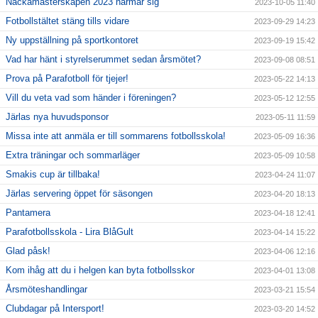
Nackamästerskapen 2023 närmar sig
2023-10-05 11:40
Fotbollstältet stäng tills vidare
2023-09-29 14:23
Ny uppställning på sportkontoret
2023-09-19 15:42
Vad har hänt i styrelserummet sedan årsmötet?
2023-09-08 08:51
Prova på Parafotboll för tjejer!
2023-05-22 14:13
Vill du veta vad som händer i föreningen?
2023-05-12 12:55
Järlas nya huvudsponsor
2023-05-11 11:59
Missa inte att anmäla er till sommarens fotbollsskola!
2023-05-09 16:36
Extra träningar och sommarläger
2023-05-09 10:58
Smakis cup är tillbaka!
2023-04-24 11:07
Järlas servering öppet för säsongen
2023-04-20 18:13
Pantamera
2023-04-18 12:41
Parafotbollsskola - Lira BlåGult
2023-04-14 15:22
Glad påsk!
2023-04-06 12:16
Kom ihåg att du i helgen kan byta fotbollsskor
2023-04-01 13:08
Årsmöteshandlingar
2023-03-21 15:54
Clubdagar på Intersport!
2023-03-20 14:52