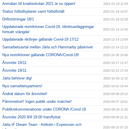
Anmälan till knatteskolan 2021 är nu öppen!
2021-01-19 11:44
Status fotbollsplaner samt fotbollstält
2021-01-18 14:07
Driftstörningar 18/1
2021-01-18 10:29
Uppdaterade restriktioner Covid-19, Idrottsanläggningar
2021-01-14 12:40
fortsatt stängda!
Uppdaterade riktlinjer gällande Covid-19 17/12
2020-12-14 13:54
Samarbetsavtal mellan Järla och Hammarby påskrivet
2020-12-14 12:13
Nya restriktioner gällande CORONA/Covid-19!
2020-10-30 10:06
Årsmöte 19/11
2020-10-27 12:47
Årsmöte 19/11
2020-10-21 17:24
Järla behöver dig!
2020-10-05 11:42
Nya samarbetspartners!
2020-10-02 10:44
Ändrat datum för årsmötet!
2020-09-08 20:12
Påminnelse!! Ingen publik under matcher!
2020-09-07 18:51
Publikrekommenationer under CORONA /Covid 19
2020-08-20 11:00
Årsmöte 2020 9/9 19:00 framflyttat
2020-08-09 21:31
Järla IF Dream Team - Artikeln i Expressen och
2020-06-25 07:15