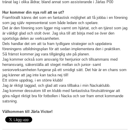
tränat lag i olika åldrar, bland annat som assisterande i Järlas P00
Hur kommer din nya roll att se ut?
Framförallt känns det som en fantastisk möjlighet att få jobba i en förening
som jag själv representerat som både ledare och spelare.
Det är den förening som ligger mig varmt om hjärtat, och en tjänst som jag
är väldigt glad och stolt över. Jag ska till att börja med se över den
sportsliga delen av verksamheten.
Dels handlar det om att ta fram tydligare strategier och uppdatera
föreningens utbildningsplan för att sedan implementera den i praktiken.
Så främst kommer jag vara tillgänglig ute på planen.
Jag kommer också som ansvarig för herrjunior och tillsammans med
herransvarig, säkerställa att steget mellan och junior- samt
seniorverksamheten fungerar på ett smidigt sätt. Det här är en chans som
jag känner att jag inte kan tacka nej till!
Ett större uppdrag, i en större klubb!
Jag är riktigt taggad, och glad att vara tillbaka i min Nackaklubb.
Jag kommer dessutom till en klubb med fantastiska förutsättningar att
göra något riktigt bra för fotbollen i Nacka och ser fram emot kommande
satsning.
Välkommen till Järla Victor!