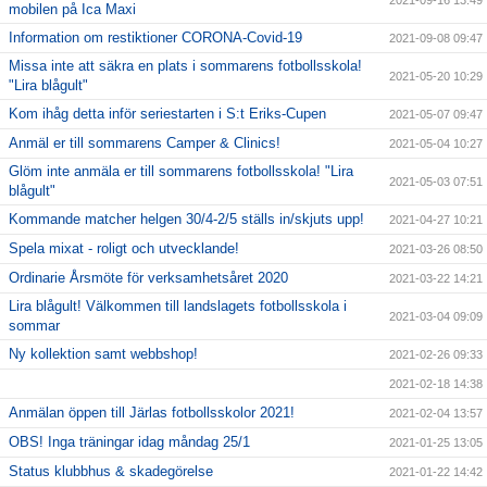
2021-09-16 13:49
mobilen på Ica Maxi
Information om restiktioner CORONA-Covid-19
2021-09-08 09:47
Missa inte att säkra en plats i sommarens fotbollsskola!
2021-05-20 10:29
"Lira blågult"
Kom ihåg detta inför seriestarten i S:t Eriks-Cupen
2021-05-07 09:47
Anmäl er till sommarens Camper & Clinics!
2021-05-04 10:27
Glöm inte anmäla er till sommarens fotbollsskola! "Lira
2021-05-03 07:51
blågult"
Kommande matcher helgen 30/4-2/5 ställs in/skjuts upp!
2021-04-27 10:21
Spela mixat - roligt och utvecklande!
2021-03-26 08:50
Ordinarie Årsmöte för verksamhetsåret 2020
2021-03-22 14:21
Lira blågult! Välkommen till landslagets fotbollsskola i
2021-03-04 09:09
sommar
Ny kollektion samt webbshop!
2021-02-26 09:33
2021-02-18 14:38
Anmälan öppen till Järlas fotbollsskolor 2021!
2021-02-04 13:57
OBS! Inga träningar idag måndag 25/1
2021-01-25 13:05
Status klubbhus & skadegörelse
2021-01-22 14:42