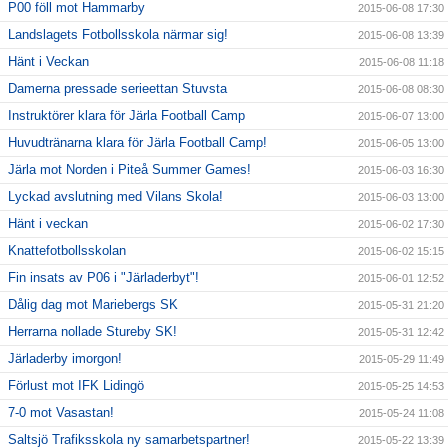
P00 föll mot Hammarby
2015-06-08 17:30
Landslagets Fotbollsskola närmar sig!
2015-06-08 13:39
Hänt i Veckan
2015-06-08 11:18
Damerna pressade serieettan Stuvsta
2015-06-08 08:30
Instruktörer klara för Järla Football Camp
2015-06-07 13:00
Huvudtränarna klara för Järla Football Camp!
2015-06-05 13:00
Järla mot Norden i Piteå Summer Games!
2015-06-03 16:30
Lyckad avslutning med Vilans Skola!
2015-06-03 13:00
Hänt i veckan
2015-06-02 17:30
Knattefotbollsskolan
2015-06-02 15:15
Fin insats av P06 i "Järladerbyt"!
2015-06-01 12:52
Dålig dag mot Mariebergs SK
2015-05-31 21:20
Herrarna nollade Stureby SK!
2015-05-31 12:42
Järladerby imorgon!
2015-05-29 11:49
Förlust mot IFK Lidingö
2015-05-25 14:53
7-0 mot Vasastan!
2015-05-24 11:08
Saltsjö Trafiksskola ny samarbetspartner!
2015-05-22 13:39