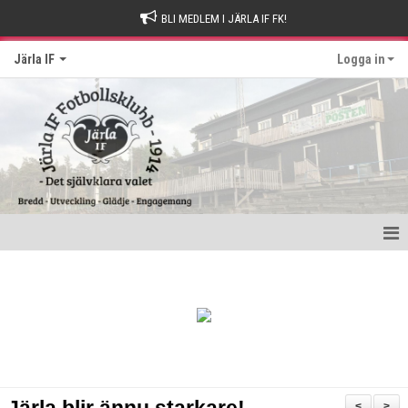
BLI MEDLEM I JÄRLA IF FK!
Järla IF
Logga in
Hem
Intresseanmälan
Bli stödmedlem
Kontakt och Drop-in tider
<
>