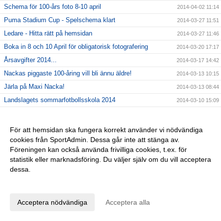
Schema för 100-års foto 8-10 april
2014-04-02 11:14
Puma Stadium Cup - Spelschema klart
2014-03-27 11:51
Ledare - Hitta rätt på hemsidan
2014-03-27 11:46
Boka in 8 och 10 April för obligatorisk fotografering
2014-03-20 17:17
Årsavgifter 2014...
2014-03-17 14:42
Nackas piggaste 100-åring vill bli ännu äldre!
2014-03-13 10:15
Järla på Maxi Nacka!
2014-03-13 08:44
Landslagets sommarfotbollsskola 2014
2014-03-10 15:09
Malles Minnesfonds stipendie Guldstrumpan
2014-03-10 12:53
Järla på Företagarträffen 19 februari
2014-02-18 17:10
För att hemsidan ska fungera korrekt använder vi nödvändiga
cookies från SportAdmin. Dessa går inte att stänga av.
Handlar du på nätet?
2014-02-17 14:05
Föreningen kan också använda frivilliga cookies, t.ex. för
Nu är vi på plats i Senegal
2014-02-04 14:20
statistik eller marknadsföring. Du väljer själv om du vill acceptera
Välkommen!
2014-01-29 11:15
dessa.
Tänk på kyleffekten vid träning utomhus
2014-01-28 18:28
Anpassa dina val
2014, året som genomsyras av 100 årsfirande
2014-01-26 11:09
Acceptera nödvändiga
Acceptera alla
Årsmöte
2014-01-26 11:06
Ny hemsida! - nu kör vi
2014-01-17 14:12