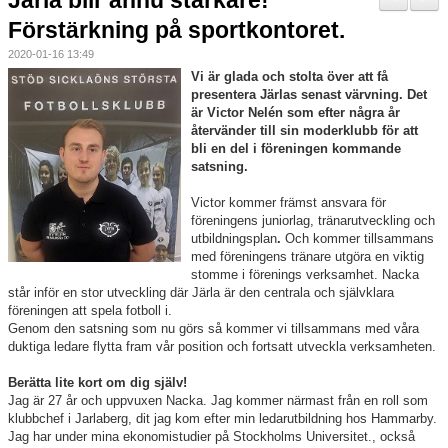
Järla blir ännu starkare!
Nyheter
Förstärkning på sportkontoret.
2020-01-16 13:49
Verksamheten
Vi är glada och stolta över att få
presentera Järlas senast värvning. Det
Trygg förening
är Victor Nelén som efter några år
återvänder till sin moderklubb för att
Vårdnadshavare
bli en del i föreningen kommande
satsning.
Sponsorer
Victor kommer främst ansvara för
föreningens juniorlag, tränarutveckling och
Utbildningar
utbildningsplan
.
Och kommer tillsammans
med föreningens tränare utgöra en viktig
stomme i förenings verksamhet.
Nacka
Stipendier
står inför en stor utveckling där Järla är den centrala och självklara
föreningen att spela fotboll i.
Styrelse och Årsmöte
Genom den satsning som nu görs så kommer vi tillsammans med våra
duktiga ledare flytta fram vår position och fortsatt utveckla verksamheten.
Kalender
Berätta lite kort om dig själv!
Jag är 27 år och uppvuxen Nacka. Jag kommer närmast från en roll som
Kvalitetsklubb
klubbchef i Jarlaberg, dit jag kom efter min ledarutbildning hos Hammarby.
Jag har under mina ekonomistudier på Stockholms Universitet., också