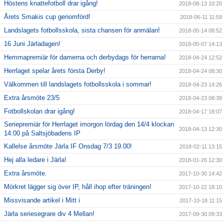
Höstens knattefotboll drar igång!
2018-08-13 10:20
Årets Smakis cup genomförd!
2018-06-11 11:59
Landslagets fotbollsskola, sista chansen för anmälan!
2018-05-14 08:52
16 Juni Järladagen!
2018-05-07 14:13
Hemmapremiär för damerna och derbydags för herrarna!
2018-04-24 12:52
Herrlaget spelar årets första Derby!
2018-04-24 08:30
Välkommen till landslagets fotbollsskola i sommar!
2018-04-23 14:26
Extra årsmöte 23/5
2018-04-23 08:39
Fotbollskolan drar igång!
2018-04-17 18:07
Seriepremiär för Herrlaget imorgon lördag den 14/4 klockan
2018-04-13 12:30
14:00 på Saltsjöbadens IP
Kallelse årsmöte Järla IF Onsdag 7/3 19.00!
2018-02-11 13:15
Hej alla ledare i Järla!
2018-01-26 12:30
Extra årsmöte.
2017-10-30 14:42
Mörkret lägger sig över IP, håll ihop efter träningen!
2017-10-22 18:10
Missvisande artikel i Mitt i
2017-10-18 11:15
Järla seriesegrare div 4 Mellan!
2017-09-30 09:33