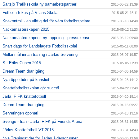
Saltsjö Trafiksskola ny samarbetspartner!
2015-05-22 13:39
Fotboll i fokus på Vilans Skola!
2015-05-21 15:11
Knäkontroll - en viktig del för våra fotbollsspelare
2015-05-18 14:40
Nackamästerskapen 2015
2015-05-12 11:23
Nackamästerskapen i ny tappning - pressrelease
2015-05-12 09:00
Snart dags för Landslagets Fotbollsskola!
2015-05-11 08:00
Mellanmål innan träning i Järlas Servering
2015-05-07 19:57
S:t Eriks Cupen 2015
2015-05-05 11:39
Dream Team drar igång!
2015-04-30 14:59
Nya öppettider på kansliet!
2015-04-28 14:12
Knattefotbollsskolan gör succé!
2015-04-22 11:49
Järla IF FK knattefotboll
2015-04-20 18:14
Dream Team drar igång!
2015-04-15 09:27
Serveringen öppnar!
2015-04-13 13:16
Sverige - Iran - Järla IF FK på Friends Arena
2015-03-31 14:55
Järlas Knattefotboll VT 2015
2015-03-31 14:43
Nya Träningstider för Järlas åldersgrupper
2015-03-30 12:58