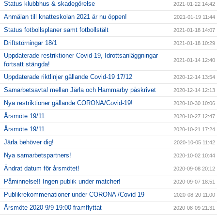
Status klubbhus & skadegörelse
2021-01-22 14:42
Anmälan till knatteskolan 2021 är nu öppen!
2021-01-19 11:44
Status fotbollsplaner samt fotbollstält
2021-01-18 14:07
Driftstörningar 18/1
2021-01-18 10:29
Uppdaterade restriktioner Covid-19, Idrottsanläggningar
2021-01-14 12:40
fortsatt stängda!
Uppdaterade riktlinjer gällande Covid-19 17/12
2020-12-14 13:54
Samarbetsavtal mellan Järla och Hammarby påskrivet
2020-12-14 12:13
Nya restriktioner gällande CORONA/Covid-19!
2020-10-30 10:06
Årsmöte 19/11
2020-10-27 12:47
Årsmöte 19/11
2020-10-21 17:24
Järla behöver dig!
2020-10-05 11:42
Nya samarbetspartners!
2020-10-02 10:44
Ändrat datum för årsmötet!
2020-09-08 20:12
Påminnelse!! Ingen publik under matcher!
2020-09-07 18:51
Publikrekommenationer under CORONA /Covid 19
2020-08-20 11:00
Årsmöte 2020 9/9 19:00 framflyttat
2020-08-09 21:31