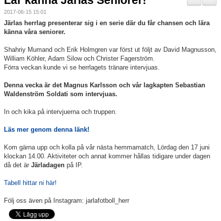
Lär känna Järlas Seniorer!
Nyheter
2017-06-15 15:01
Järlas herrlag presenterar sig i en serie där du får chansen och lära
Verksamheten
känna våra seniorer.
Shahriy Mumand och Erik Holmgren var först ut följt av David Magnusson,
Trygg förening
William Köhler, Adam Silow och Christer Fagerström.
Förra veckan kunde vi se herrlagets tränare intervjuas.
Vårdnadshavare
Denna vecka är det Magnus Karlsson och vår lagkapten Sebastian
Waldenström Soldati som intervjuas.
Sponsorer
In och kika på intervjuerna och truppen.
Utbildningar
Läs mer genom denna länk!
Stipendier
Kom gärna upp och kolla på vår nästa hemmamatch, Lördag den 17 juni
klockan 14.00. Aktiviteter och annat kommer hållas tidigare under dagen
Styrelse och Årsmöte
då det är
Järladagen
på IP.
Tabell hittar ni här!
Kalender
Följ oss även på Instagram: jarlafotboll_herr
Kvalitetsklubb