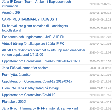
Järla IF Dream Team - Artikeln i Expressen och
2020-06-25 07:15
information
Årsmöte 2/9
2020-06-10 09:12
CAMP MED HAMMARBY I AUGUSTI
2020-06-09 15:22
Du har väl inte glömt anmälan till Landslagets
2020-05-20 09:29
fotbollsskola!
För barnen och ungdomarna i JÄRLA IF FK!
2020-04-08 12:28
Virtuell träning för alla spelare i Järla IF FK
2020-04-02 12:08
All StFF:s tävlingsverksamhet skjuts upp med omedelbar
2020-04-01 15:05
verkan uppdaterad 2/4 11:00
Uppdaterat om Coronavirus/Covid-19 2019-03-27 16:00
2020-03-27 15:53
Järla F06 välkomnar fler spelare!
2020-03-23 11:18
Framflyttat årsmöte!
2020-03-22 10:04
Uppdaterat om Coronavirus/Covid-19 2019-03-17
2020-03-17 17:03
Glöm inte Järla klädbytardag på lördag!
2020-03-11 19:41
Uppdaterat om Coronavirus/Covid-19
2020-03-10 15:56
Plantskola 2020!
2020-03-06 14:48
Järla IF och Hammarby IF FF i historisk samverkan!
2020-03-03 15:01