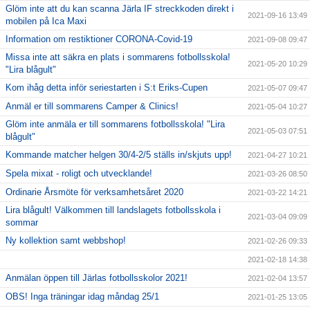
Glöm inte att du kan scanna Järla IF streckkoden direkt i
2021-09-16 13:49
mobilen på Ica Maxi
Information om restiktioner CORONA-Covid-19
2021-09-08 09:47
Missa inte att säkra en plats i sommarens fotbollsskola!
2021-05-20 10:29
"Lira blågult"
Kom ihåg detta inför seriestarten i S:t Eriks-Cupen
2021-05-07 09:47
Anmäl er till sommarens Camper & Clinics!
2021-05-04 10:27
Glöm inte anmäla er till sommarens fotbollsskola! "Lira
2021-05-03 07:51
blågult"
Kommande matcher helgen 30/4-2/5 ställs in/skjuts upp!
2021-04-27 10:21
Spela mixat - roligt och utvecklande!
2021-03-26 08:50
Ordinarie Årsmöte för verksamhetsåret 2020
2021-03-22 14:21
Lira blågult! Välkommen till landslagets fotbollsskola i
2021-03-04 09:09
sommar
Ny kollektion samt webbshop!
2021-02-26 09:33
2021-02-18 14:38
Anmälan öppen till Järlas fotbollsskolor 2021!
2021-02-04 13:57
OBS! Inga träningar idag måndag 25/1
2021-01-25 13:05