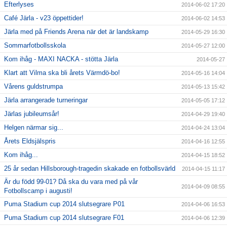
Efterlyses
2014-06-02 17:20
Café Järla - v23 öppettider!
2014-06-02 14:53
Järla med på Friends Arena när det är landskamp
2014-05-29 16:30
Sommarfotbollsskola
2014-05-27 12:00
Kom ihåg - MAXI NACKA - stötta Järla
2014-05-27
Klart att Vilma ska bli årets Värmdö-bo!
2014-05-16 14:04
Vårens guldstrumpa
2014-05-13 15:42
Järla arrangerade turneringar
2014-05-05 17:12
Järlas jubileumsår!
2014-04-29 19:40
Helgen närmar sig...
2014-04-24 13:04
Årets Eldsjälspris
2014-04-16 12:55
Kom ihåg...
2014-04-15 18:52
25 år sedan Hillsborough-tragedin skakade en fotbollsvärld
2014-04-15 11:17
Är du född 99-01? Då ska du vara med på vår
2014-04-09 08:55
Fotbollscamp i augusti!
Puma Stadium cup 2014 slutsegrare P01
2014-04-06 16:53
Puma Stadium cup 2014 slutsegrare F01
2014-04-06 12:39