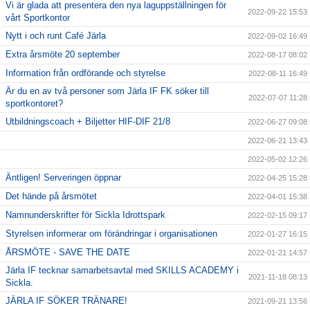
Vi är glada att presentera den nya laguppställningen för
2022-09-22 15:53
vårt Sportkontor
Nytt i och runt Café Järla
2022-09-02 16:49
Extra årsmöte 20 september
2022-08-17 08:02
Information från ordförande och styrelse
2022-08-11 16:49
Är du en av två personer som Järla IF FK söker till
2022-07-07 11:28
sportkontoret?
Utbildningscoach + Biljetter HIF-DIF 21/8
2022-06-27 09:08
2022-06-21 13:43
2022-05-02 12:26
Äntligen! Serveringen öppnar
2022-04-25 15:28
Det hände på årsmötet
2022-04-01 15:38
Namnunderskrifter för Sickla Idrottspark
2022-02-15 09:17
Styrelsen informerar om förändringar i organisationen
2022-01-27 16:15
ÅRSMÖTE - SAVE THE DATE
2022-01-21 14:57
Järla IF tecknar samarbetsavtal med SKILLS ACADEMY i
2021-11-18 08:13
Sickla.
JÄRLA IF SÖKER TRÄNARE!
2021-09-21 13:56