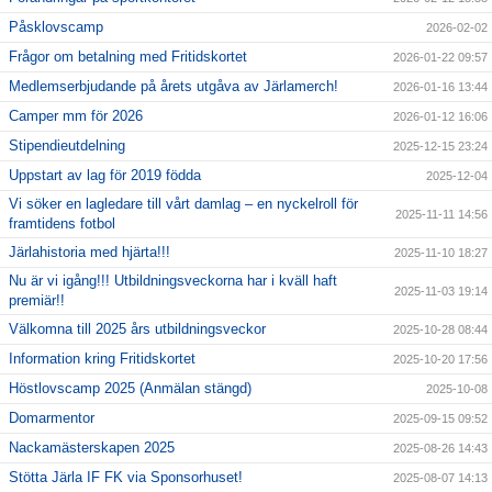
Påsklovscamp
2026-02-02
Frågor om betalning med Fritidskortet
2026-01-22 09:57
Medlemserbjudande på årets utgåva av Järlamerch!
2026-01-16 13:44
Camper mm för 2026
2026-01-12 16:06
Stipendieutdelning
2025-12-15 23:24
Uppstart av lag för 2019 födda
2025-12-04
Vi söker en lagledare till vårt damlag – en nyckelroll för
2025-11-11 14:56
framtidens fotbol
Järlahistoria med hjärta!!!
2025-11-10 18:27
Nu är vi igång!!! Utbildningsveckorna har i kväll haft
2025-11-03 19:14
premiär!!
Välkomna till 2025 års utbildningsveckor
2025-10-28 08:44
Information kring Fritidskortet
2025-10-20 17:56
Höstlovscamp 2025 (Anmälan stängd)
2025-10-08
Domarmentor
2025-09-15 09:52
Nackamästerskapen 2025
2025-08-26 14:43
Stötta Järla IF FK via Sponsorhuset!
2025-08-07 14:13