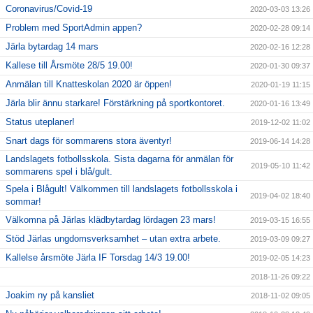
Coronavirus/Covid-19
2020-03-03 13:26
Problem med SportAdmin appen?
2020-02-28 09:14
Järla bytardag 14 mars
2020-02-16 12:28
Kallese till Årsmöte 28/5 19.00!
2020-01-30 09:37
Anmälan till Knatteskolan 2020 är öppen!
2020-01-19 11:15
Järla blir ännu starkare! Förstärkning på sportkontoret.
2020-01-16 13:49
Status uteplaner!
2019-12-02 11:02
Snart dags för sommarens stora äventyr!
2019-06-14 14:28
Landslagets fotbollsskola. Sista dagarna för anmälan för
2019-05-10 11:42
sommarens spel i blå/gult.
Spela i Blågult! Välkommen till landslagets fotbollsskola i
2019-04-02 18:40
sommar!
Välkomna på Järlas klädbytardag lördagen 23 mars!
2019-03-15 16:55
Stöd Järlas ungdomsverksamhet – utan extra arbete.
2019-03-09 09:27
Kallelse årsmöte Järla IF Torsdag 14/3 19.00!
2019-02-05 14:23
2018-11-26 09:22
Joakim ny på kansliet
2018-11-02 09:05