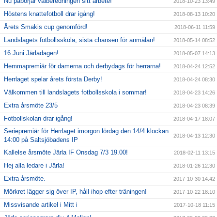
Nu påbörjar valberedningen sitt arbete!
2018-10-23 13:49
Höstens knattefotboll drar igång!
2018-08-13 10:20
Årets Smakis cup genomförd!
2018-06-11 11:59
Landslagets fotbollsskola, sista chansen för anmälan!
2018-05-14 08:52
16 Juni Järladagen!
2018-05-07 14:13
Hemmapremiär för damerna och derbydags för herrarna!
2018-04-24 12:52
Herrlaget spelar årets första Derby!
2018-04-24 08:30
Välkommen till landslagets fotbollsskola i sommar!
2018-04-23 14:26
Extra årsmöte 23/5
2018-04-23 08:39
Fotbollskolan drar igång!
2018-04-17 18:07
Seriepremiär för Herrlaget imorgon lördag den 14/4 klockan
2018-04-13 12:30
14:00 på Saltsjöbadens IP
Kallelse årsmöte Järla IF Onsdag 7/3 19.00!
2018-02-11 13:15
Hej alla ledare i Järla!
2018-01-26 12:30
Extra årsmöte.
2017-10-30 14:42
Mörkret lägger sig över IP, håll ihop efter träningen!
2017-10-22 18:10
Missvisande artikel i Mitt i
2017-10-18 11:15