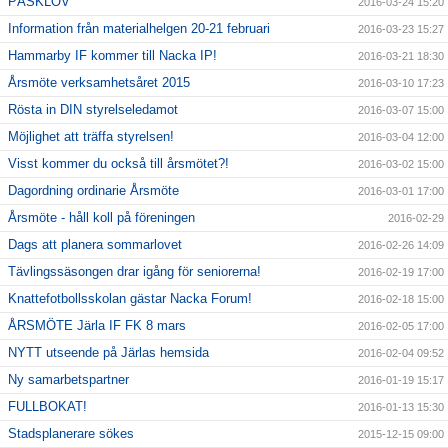
PÅSKLOV
2016-03-24 15:20
Information från materialhelgen 20-21 februari
2016-03-23 15:27
Hammarby IF kommer till Nacka IP!
2016-03-21 18:30
Årsmöte verksamhetsåret 2015
2016-03-10 17:23
Rösta in DIN styrelseledamot
2016-03-07 15:00
Möjlighet att träffa styrelsen!
2016-03-04 12:00
Visst kommer du också till årsmötet?!
2016-03-02 15:00
Dagordning ordinarie Årsmöte
2016-03-01 17:00
Årsmöte - håll koll på föreningen
2016-02-29
Dags att planera sommarlovet
2016-02-26 14:09
Tävlingssäsongen drar igång för seniorerna!
2016-02-19 17:00
Knattefotbollsskolan gästar Nacka Forum!
2016-02-18 15:00
ÅRSMÖTE Järla IF FK 8 mars
2016-02-05 17:00
NYTT utseende på Järlas hemsida
2016-02-04 09:52
Ny samarbetspartner
2016-01-19 15:17
FULLBOKAT!
2016-01-13 15:30
Stadsplanerare sökes
2015-12-15 09:00