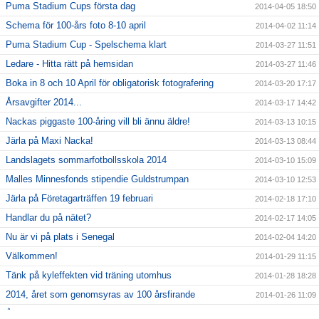
Puma Stadium Cups första dag
2014-04-05 18:50
Schema för 100-års foto 8-10 april
2014-04-02 11:14
Puma Stadium Cup - Spelschema klart
2014-03-27 11:51
Ledare - Hitta rätt på hemsidan
2014-03-27 11:46
Boka in 8 och 10 April för obligatorisk fotografering
2014-03-20 17:17
Årsavgifter 2014...
2014-03-17 14:42
Nackas piggaste 100-åring vill bli ännu äldre!
2014-03-13 10:15
Järla på Maxi Nacka!
2014-03-13 08:44
Landslagets sommarfotbollsskola 2014
2014-03-10 15:09
Malles Minnesfonds stipendie Guldstrumpan
2014-03-10 12:53
Järla på Företagarträffen 19 februari
2014-02-18 17:10
Handlar du på nätet?
2014-02-17 14:05
Nu är vi på plats i Senegal
2014-02-04 14:20
Välkommen!
2014-01-29 11:15
Tänk på kyleffekten vid träning utomhus
2014-01-28 18:28
2014, året som genomsyras av 100 årsfirande
2014-01-26 11:09
Årsmöte
2014-01-26 11:06