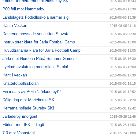
Förlust för herrarna mot Hässelby SK
2015-06-09 10:43
P00 föll mot Hammarby
2015-06-08 17:30
Landslagets Fotbollsskola närmar sig!
2015-06-08 13:39
Hänt i Veckan
2015-06-08 11:18
Damerna pressade serieettan Stuvsta
2015-06-08 08:30
Instruktörer klara för Järla Football Camp
2015-06-07 13:00
Huvudtränarna klara för Järla Football Camp!
2015-06-05 13:00
Järla mot Norden i Piteå Summer Games!
2015-06-03 16:30
Lyckad avslutning med Vilans Skola!
2015-06-03 13:00
Hänt i veckan
2015-06-02 17:30
Knattefotbollsskolan
2015-06-02 15:15
Fin insats av P06 i "Järladerbyt"!
2015-06-01 12:52
Dålig dag mot Mariebergs SK
2015-05-31 21:20
Herrarna nollade Stureby SK!
2015-05-31 12:42
Järladerby imorgon!
2015-05-29 11:49
Förlust mot IFK Lidingö
2015-05-25 14:53
7-0 mot Vasastan!
2015-05-24 11:08