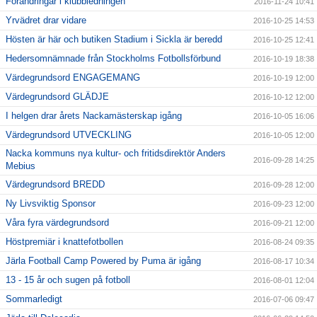
Förändringar i klubbledningen
2016-11-24 10:41
Yrvädret drar vidare
2016-10-25 14:53
Hösten är här och butiken Stadium i Sickla är beredd
2016-10-25 12:41
Hedersomnämnade från Stockholms Fotbollsförbund
2016-10-19 18:38
Värdegrundsord ENGAGEMANG
2016-10-19 12:00
Värdegrundsord GLÄDJE
2016-10-12 12:00
I helgen drar årets Nackamästerskap igång
2016-10-05 16:06
Värdegrundsord UTVECKLING
2016-10-05 12:00
Nacka kommuns nya kultur- och fritidsdirektör Anders
2016-09-28 14:25
Mebius
Värdegrundsord BREDD
2016-09-28 12:00
Ny Livsviktig Sponsor
2016-09-23 12:00
Våra fyra värdegrundsord
2016-09-21 12:00
Höstpremiär i knattefotbollen
2016-08-24 09:35
Järla Football Camp Powered by Puma är igång
2016-08-17 10:34
13 - 15 år och sugen på fotboll
2016-08-01 12:04
Sommarledigt
2016-07-06 09:47