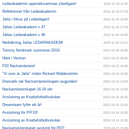
Ledarakademin uppmärksammas ytterligare!
2015-11-25 11:55
Reflektioner från Ledarakademin
2015-11-19 17:00
Järla i fokus på Ledardagen!
2015-11-19 15:00
Järlas Ledarakademi v 47
2015-11-16 17:43
Järlas Ledarakademi v 46
2015-11-04 14:55
Nedräkning Järlas LEDARAKADEMI
2015-11-02 14:12
Tommy Nordmark summerar 2015!
2015-10-30 15:00
Hänt i Veckan
2015-10-22 20:00
F03 Nackamästare!
2015-10-21 10:00
"Vi som är Järla" möter Rickard Waldenström
2015-10-20 19:00
Dramatik när Nackamästerskapen avgjordes!
2015-10-19 13:00
Nackamästerskapet 16-18 okt
2015-10-16 12:00
Avslutning av Knattefotbollsskolan
2015-10-15 20:30
Dreamteam fyller ett år!
2015-10-15 15:00
Avslutning för P/F10!
2015-10-14 19:30
Avslutning av Knattefotbollsskolan
2015-10-14 10:30
Nackamästerskapet avslutat för P07!
2015-10-11 19:30