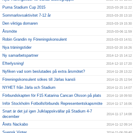
Puma Stadium Cup 2015
2015-03-28 11:22
Sommarlovsaktivitet 7-12 år
2015-03-20 13:10
Den viktiga domaren
2015-03-19 15:30
Årsmöte
2015-03-06 11:59
Robin Grandin ny Föreningskonsulent
2015-03-03 14:51
Nya träningstider
2015-02-20 16:26
Ny samarbetspartner
2014-12-15 14:12
Efterlysning!
2014-12-10 17:20
Nyfiken vad som beslutades på extra årsmötet?
2014-11-28 13:22
Föreningskonsulent sökes till Järlas kansli
2014-11-25 12:54
NYHET från Järla och Stadium
2014-11-21 14:07
Förbundskapten för F15 Katarina Cancan Olsson på plats
2014-11-18 09:50
Inför Stockholm Fotbollsförbunds Represententskapsmöte
2014-11-17 16:06
Snart är det jul igen Julklappskvällar på Stadium 4-7
2014-11-17 14:08
december
Årets Nackabo
2014-11-12 09:14
Svensk Vinter
2014-11-06 09:40