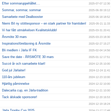
Efter sommaruppehållet....
2025-07-07 12:30
Sommar, sommar, sommar
2025-06-30 19:12
Samarbete med Dealbooster
2025-06-18 18:52
Niemi Bil ny stöttesponsor – en stark partner för framtiden!
2025-05-21 11:33
Vi har fått utmärkelsen Kvalitetsklubb!
2025-03-31 20:41
Årsmöte 30 mars
2025-03-23 18:30
Inspirationsföreläsning & Årsmöte
2025-02-27 15:27
Bli medlem i Järla IF FK
2025-02-04 14:56
Save the date - ÅRSMÖTE 30 mars
2025-01-12 17:51
Succé år och samarbete klart!
2024-12-25 10:00
God jul Järlaiter!
2024-12-24 11:41
110-års jubileum
2024-12-23 10:00
Hjärtlig påminnelse
2024-12-22 10:00
Dalecarlia cup, en Järla-tradition
2024-12-21 10:00
Tack älskade sponsorer!
2024-12-20 16:53
2024-12-19 18:24
Järla Trophy Cup 2025
2024-12-17 17:48