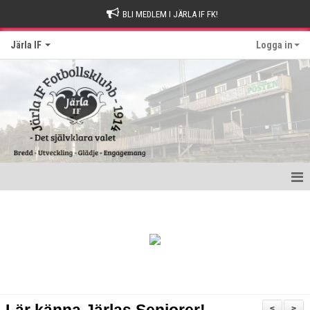
BLI MEDLEM I JÄRLA IF FK!
Järla IF
Logga in
Hem
Intresseanmälan
Bli stödmedlem
Kontakt och Drop-in tider
<
>