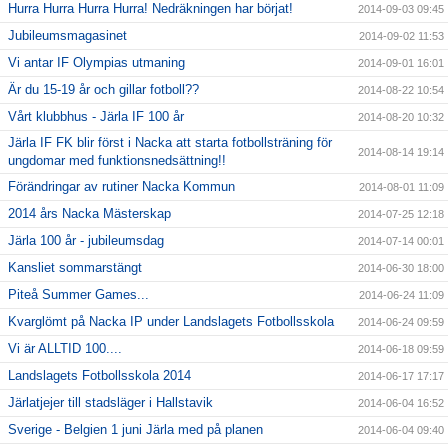
Hurra Hurra Hurra Hurra! Nedräkningen har börjat!
2014-09-03 09:45
Jubileumsmagasinet
2014-09-02 11:53
Vi antar IF Olympias utmaning
2014-09-01 16:01
Är du 15-19 år och gillar fotboll??
2014-08-22 10:54
Vårt klubbhus - Järla IF 100 år
2014-08-20 10:32
Järla IF FK blir först i Nacka att starta fotbollsträning för
2014-08-14 19:14
ungdomar med funktionsnedsättning!!
Förändringar av rutiner Nacka Kommun
2014-08-01 11:09
2014 års Nacka Mästerskap
2014-07-25 12:18
Järla 100 år - jubileumsdag
2014-07-14 00:01
Kansliet sommarstängt
2014-06-30 18:00
Piteå Summer Games...
2014-06-24 11:09
Kvarglömt på Nacka IP under Landslagets Fotbollsskola
2014-06-24 09:59
Vi är ALLTID 100....
2014-06-18 09:59
Landslagets Fotbollsskola 2014
2014-06-17 17:17
Järlatjejer till stadsläger i Hallstavik
2014-06-04 16:52
Sverige - Belgien 1 juni Järla med på planen
2014-06-04 09:40