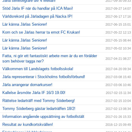
Järla seriesegrare div 4 Mellan!
2017-09-30 09:33
Stöd Järla IF när du handlar på ICA Maxi!
2017-09-27 14:07
Världsrekord på Järladagen på Nacka IP!
2017-06-17 17:16
Lär känna Järlas Seniorer!
2017-06-15 15:01
Kom och se Järlas herrar ta emot FC Krukan!
2017-05-22 12:13
Lär känna Järlas Seniorer!
2017-05-15 08:44
Lär känna Järlas Seniorer!
2017-05-02 10:34
Fatta, ni gör ett fantastiskt arbete men är du en förälder
2017-04-21 08:27
som behöver tagga ner?
Välkommen till Landslagets fotbollsskola!
2017-04-20 09:34
Järla representerar i Stockholms fotbollsförbund!
2017-03-08 15:40
Järla arrangerar domarkurser!
2017-03-06 10:46
Kallelse årsmöte Järla IF 16/3 19.00!
2017-02-15 11:34
Rättelse ledarträff med Tommy Söderberg!
2017-02-15 10:04
Tommy Söderberg gästar ledarträffen 18/2!
2017-02-13 08:34
Information angående uppsättning av fotbollstält
2017-01-26 15:33
Resultat av kundkortskvällen!
2016-12-15 09:49