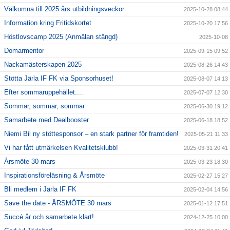
Välkomna till 2025 års utbildningsveckor
2025-10-28 08:44
Information kring Fritidskortet
2025-10-20 17:56
Höstlovscamp 2025 (Anmälan stängd)
2025-10-08
Domarmentor
2025-09-15 09:52
Nackamästerskapen 2025
2025-08-26 14:43
Stötta Järla IF FK via Sponsorhuset!
2025-08-07 14:13
Efter sommaruppehållet....
2025-07-07 12:30
Sommar, sommar, sommar
2025-06-30 19:12
Samarbete med Dealbooster
2025-06-18 18:52
Niemi Bil ny stöttesponsor – en stark partner för framtiden!
2025-05-21 11:33
Vi har fått utmärkelsen Kvalitetsklubb!
2025-03-31 20:41
Årsmöte 30 mars
2025-03-23 18:30
Inspirationsföreläsning & Årsmöte
2025-02-27 15:27
Bli medlem i Järla IF FK
2025-02-04 14:56
Save the date - ÅRSMÖTE 30 mars
2025-01-12 17:51
Succé år och samarbete klart!
2024-12-25 10:00