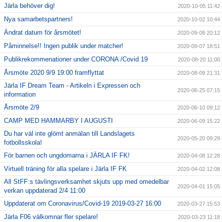
Järla behöver dig!
2020-10-05 11:42
Nya samarbetspartners!
2020-10-02 10:44
Ändrat datum för årsmötet!
2020-09-08 20:12
Påminnelse!! Ingen publik under matcher!
2020-09-07 18:51
Publikrekommenationer under CORONA /Covid 19
2020-08-20 11:00
Årsmöte 2020 9/9 19:00 framflyttat
2020-08-09 21:31
Järla IF Dream Team - Artikeln i Expressen och
2020-06-25 07:15
information
Årsmöte 2/9
2020-06-10 09:12
CAMP MED HAMMARBY I AUGUSTI
2020-06-09 15:22
Du har väl inte glömt anmälan till Landslagets
2020-05-20 09:29
fotbollsskola!
För barnen och ungdomarna i JÄRLA IF FK!
2020-04-08 12:28
Virtuell träning för alla spelare i Järla IF FK
2020-04-02 12:08
All StFF:s tävlingsverksamhet skjuts upp med omedelbar
2020-04-01 15:05
verkan uppdaterad 2/4 11:00
Uppdaterat om Coronavirus/Covid-19 2019-03-27 16:00
2020-03-27 15:53
Järla F06 välkomnar fler spelare!
2020-03-23 11:18