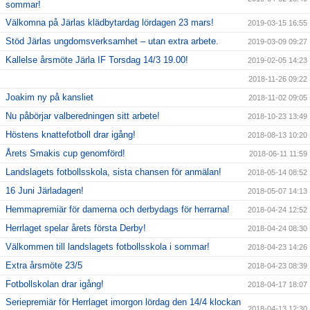
sommar!
Välkomna på Järlas klädbytardag lördagen 23 mars!
2019-03-15 16:55
Stöd Järlas ungdomsverksamhet – utan extra arbete.
2019-03-09 09:27
Kallelse årsmöte Järla IF Torsdag 14/3 19.00!
2019-02-05 14:23
2018-11-26 09:22
Joakim ny på kansliet
2018-11-02 09:05
Nu påbörjar valberedningen sitt arbete!
2018-10-23 13:49
Höstens knattefotboll drar igång!
2018-08-13 10:20
Årets Smakis cup genomförd!
2018-06-11 11:59
Landslagets fotbollsskola, sista chansen för anmälan!
2018-05-14 08:52
16 Juni Järladagen!
2018-05-07 14:13
Hemmapremiär för damerna och derbydags för herrarna!
2018-04-24 12:52
Herrlaget spelar årets första Derby!
2018-04-24 08:30
Välkommen till landslagets fotbollsskola i sommar!
2018-04-23 14:26
Extra årsmöte 23/5
2018-04-23 08:39
Fotbollskolan drar igång!
2018-04-17 18:07
Seriepremiär för Herrlaget imorgon lördag den 14/4 klockan
2018-04-13 12:30