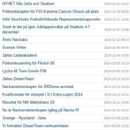
NYHET från Järla och Stadium
2014-11-21 14:07
Förbundskapten för F15 Katarina Cancan Olsson på plats
2014-11-18 09:50
Inför Stockholm Fotbollsförbunds Represententskapsmöte
2014-11-17 16:06
Snart är det jul igen Julklappskvällar på Stadium 4-7
2014-11-17 14:08
december
Årets Nackabo
2014-11-12 09:14
Svensk Vinter
2014-11-06 09:40
Järlas Ledarakademi
2014-11-04 16:58
Förbundssamling för Flickor 00
2014-10-23 16:13
Lycka till Tove Govén F99
2014-10-20 15:00
Järlas DreamTeam
2014-10-15 16:18
Nackamästerskapen för 2003orna avslutat
2014-10-12 19:43
Kvalificerade för slutspel i S:t Eriks-cupen 2014
2014-10-12 13:11
Resultat för NM åldersklass 03
2014-10-11 19:36
Nu är Nackamästerskapen igång på Nacka IP
2014-10-10 18:57
Sverige - Ryssland - Järla
2014-10-08 15:36
Vi fortsätter DreamTeam-verksamheten
2014-09-29 13:00