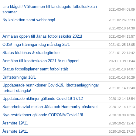
Lira blågult! Välkommen till landslagets fotbollsskola i
2021-03-04 09:09
sommar
Ny kollektion samt webbshop!
2021-02-26 09:33
2021-02-18 14:38
Anmälan öppen till Järlas fotbollsskolor 2021!
2021-02-04 13:57
OBS! Inga träningar idag måndag 25/1
2021-01-25 13:05
Status klubbhus & skadegörelse
2021-01-22 14:42
Anmälan till knatteskolan 2021 är nu öppen!
2021-01-19 11:44
Status fotbollsplaner samt fotbollstält
2021-01-18 14:07
Driftstörningar 18/1
2021-01-18 10:29
Uppdaterade restriktioner Covid-19, Idrottsanläggningar
2021-01-14 12:40
fortsatt stängda!
Uppdaterade riktlinjer gällande Covid-19 17/12
2020-12-14 13:54
Samarbetsavtal mellan Järla och Hammarby påskrivet
2020-12-14 12:13
Nya restriktioner gällande CORONA/Covid-19!
2020-10-30 10:06
Årsmöte 19/11
2020-10-27 12:47
Årsmöte 19/11
2020-10-21 17:24