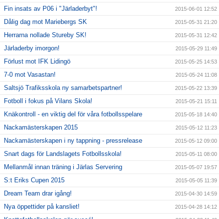
Fin insats av P06 i "Järladerbyt"!
2015-06-01 12:52
Dålig dag mot Mariebergs SK
2015-05-31 21:20
Herrarna nollade Stureby SK!
2015-05-31 12:42
Järladerby imorgon!
2015-05-29 11:49
Förlust mot IFK Lidingö
2015-05-25 14:53
7-0 mot Vasastan!
2015-05-24 11:08
Saltsjö Trafiksskola ny samarbetspartner!
2015-05-22 13:39
Fotboll i fokus på Vilans Skola!
2015-05-21 15:11
Knäkontroll - en viktig del för våra fotbollsspelare
2015-05-18 14:40
Nackamästerskapen 2015
2015-05-12 11:23
Nackamästerskapen i ny tappning - pressrelease
2015-05-12 09:00
Snart dags för Landslagets Fotbollsskola!
2015-05-11 08:00
Mellanmål innan träning i Järlas Servering
2015-05-07 19:57
S:t Eriks Cupen 2015
2015-05-05 11:39
Dream Team drar igång!
2015-04-30 14:59
Nya öppettider på kansliet!
2015-04-28 14:12