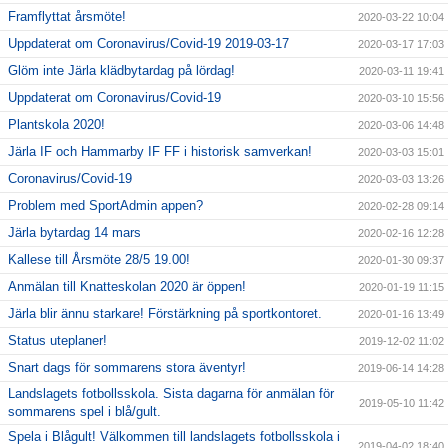
Framflyttat årsmöte!
2020-03-22 10:04
Uppdaterat om Coronavirus/Covid-19 2019-03-17
2020-03-17 17:03
Glöm inte Järla klädbytardag på lördag!
2020-03-11 19:41
Uppdaterat om Coronavirus/Covid-19
2020-03-10 15:56
Plantskola 2020!
2020-03-06 14:48
Järla IF och Hammarby IF FF i historisk samverkan!
2020-03-03 15:01
Coronavirus/Covid-19
2020-03-03 13:26
Problem med SportAdmin appen?
2020-02-28 09:14
Järla bytardag 14 mars
2020-02-16 12:28
Kallese till Årsmöte 28/5 19.00!
2020-01-30 09:37
Anmälan till Knatteskolan 2020 är öppen!
2020-01-19 11:15
Järla blir ännu starkare! Förstärkning på sportkontoret.
2020-01-16 13:49
Status uteplaner!
2019-12-02 11:02
Snart dags för sommarens stora äventyr!
2019-06-14 14:28
Landslagets fotbollsskola. Sista dagarna för anmälan för
2019-05-10 11:42
sommarens spel i blå/gult.
Spela i Blågult! Välkommen till landslagets fotbollsskola i
2019-04-02 18:40