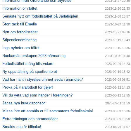
Information från Ordförande och Styrelse
2023-11-27 10:36
Information om tältet
2023-11-20 21:33
Senaste nytt om fotbollstältet på Järlahöjden
2023-11-08 18:57
Stort tack till Emelie
2023-10-24 11:30
Nytt om fotbollstältet
2023-10-21 09:16
Stipendienominering
2023-10-19 19:43
Inga nyheter om tältet
2023-10-16 10:36
Nackamästerskapen 2023 närmar sig
2023-10-05 11:40
Fotbollstältet stäng tills vidare
2023-09-29 14:23
Ny uppställning på sportkontoret
2023-09-19 15:42
Vad har hänt i styrelserummet sedan årsmötet?
2023-09-08 08:51
Prova på Parafotboll för tjejer!
2023-05-22 14:13
Vill du veta vad som händer i föreningen?
2023-05-12 12:55
Järlas nya huvudsponsor
2023-05-11 11:59
Missa inte att anmäla er till sommarens fotbollsskola!
2023-05-09 16:36
Extra träningar och sommarläger
2023-05-09 10:58
Smakis cup är tillbaka!
2023-04-24 11:07