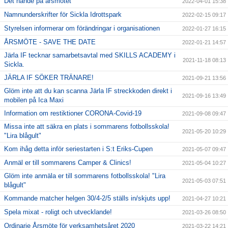
Det hände på årsmötet
2022-04-01 15:38
Namnunderskrifter för Sickla Idrottspark
2022-02-15 09:17
Styrelsen informerar om förändringar i organisationen
2022-01-27 16:15
ÅRSMÖTE - SAVE THE DATE
2022-01-21 14:57
Järla IF tecknar samarbetsavtal med SKILLS ACADEMY i
2021-11-18 08:13
Sickla.
JÄRLA IF SÖKER TRÄNARE!
2021-09-21 13:56
Glöm inte att du kan scanna Järla IF streckkoden direkt i
2021-09-16 13:49
mobilen på Ica Maxi
Information om restiktioner CORONA-Covid-19
2021-09-08 09:47
Missa inte att säkra en plats i sommarens fotbollsskola!
2021-05-20 10:29
"Lira blågult"
Kom ihåg detta inför seriestarten i S:t Eriks-Cupen
2021-05-07 09:47
Anmäl er till sommarens Camper & Clinics!
2021-05-04 10:27
Glöm inte anmäla er till sommarens fotbollsskola! "Lira
2021-05-03 07:51
blågult"
Kommande matcher helgen 30/4-2/5 ställs in/skjuts upp!
2021-04-27 10:21
Spela mixat - roligt och utvecklande!
2021-03-26 08:50
Ordinarie Årsmöte för verksamhetsåret 2020
2021-03-22 14:21