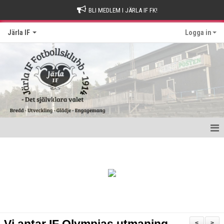
BLI MEDLEM I JÄRLA IF FK!
Järla IF
Logga in
Hem
Intresseanmälan
Bli stödmedlem
Kontakt och Drop-in tider
<
>