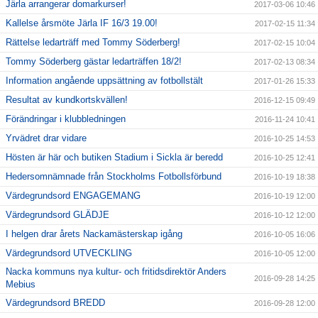
Järla arrangerar domarkurser!
2017-03-06 10:46
Kallelse årsmöte Järla IF 16/3 19.00!
2017-02-15 11:34
Rättelse ledarträff med Tommy Söderberg!
2017-02-15 10:04
Tommy Söderberg gästar ledarträffen 18/2!
2017-02-13 08:34
Information angående uppsättning av fotbollstält
2017-01-26 15:33
Resultat av kundkortskvällen!
2016-12-15 09:49
Förändringar i klubbledningen
2016-11-24 10:41
Yrvädret drar vidare
2016-10-25 14:53
Hösten är här och butiken Stadium i Sickla är beredd
2016-10-25 12:41
Hedersomnämnade från Stockholms Fotbollsförbund
2016-10-19 18:38
Värdegrundsord ENGAGEMANG
2016-10-19 12:00
Värdegrundsord GLÄDJE
2016-10-12 12:00
I helgen drar årets Nackamästerskap igång
2016-10-05 16:06
Värdegrundsord UTVECKLING
2016-10-05 12:00
Nacka kommuns nya kultur- och fritidsdirektör Anders
2016-09-28 14:25
Mebius
Värdegrundsord BREDD
2016-09-28 12:00