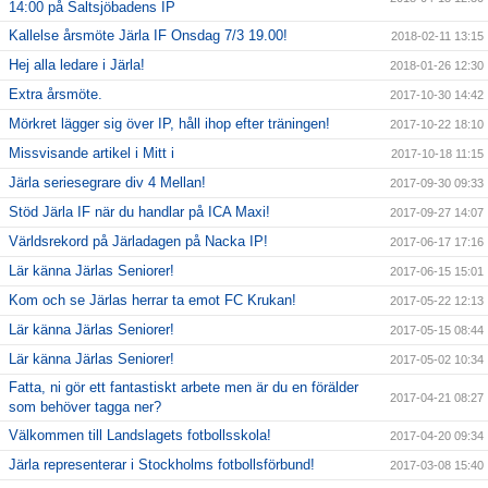
14:00 på Saltsjöbadens IP
Kallelse årsmöte Järla IF Onsdag 7/3 19.00!
2018-02-11 13:15
Hej alla ledare i Järla!
2018-01-26 12:30
Extra årsmöte.
2017-10-30 14:42
Mörkret lägger sig över IP, håll ihop efter träningen!
2017-10-22 18:10
Missvisande artikel i Mitt i
2017-10-18 11:15
Järla seriesegrare div 4 Mellan!
2017-09-30 09:33
Stöd Järla IF när du handlar på ICA Maxi!
2017-09-27 14:07
Världsrekord på Järladagen på Nacka IP!
2017-06-17 17:16
Lär känna Järlas Seniorer!
2017-06-15 15:01
Kom och se Järlas herrar ta emot FC Krukan!
2017-05-22 12:13
Lär känna Järlas Seniorer!
2017-05-15 08:44
Lär känna Järlas Seniorer!
2017-05-02 10:34
Fatta, ni gör ett fantastiskt arbete men är du en förälder
2017-04-21 08:27
som behöver tagga ner?
Välkommen till Landslagets fotbollsskola!
2017-04-20 09:34
Järla representerar i Stockholms fotbollsförbund!
2017-03-08 15:40