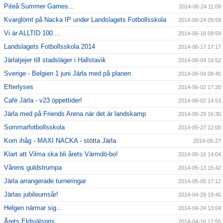
Piteå Summer Games...
2014-06-24 11:09
Kvarglömt på Nacka IP under Landslagets Fotbollsskola
2014-06-24 09:59
Vi är ALLTID 100....
2014-06-18 09:59
Landslagets Fotbollsskola 2014
2014-06-17 17:17
Järlatjejer till stadsläger i Hallstavik
2014-06-04 16:52
Sverige - Belgien 1 juni Järla med på planen
2014-06-04 09:40
Efterlyses
2014-06-02 17:20
Café Järla - v23 öppettider!
2014-06-02 14:53
Järla med på Friends Arena när det är landskamp
2014-05-29 16:30
Sommarfotbollsskola
2014-05-27 12:00
Kom ihåg - MAXI NACKA - stötta Järla
2014-05-27
Klart att Vilma ska bli årets Värmdö-bo!
2014-05-16 14:04
Vårens guldstrumpa
2014-05-13 15:42
Järla arrangerade turneringar
2014-05-05 17:12
Järlas jubileumsår!
2014-04-29 19:40
Helgen närmar sig...
2014-04-24 13:04
Årets Eldsjälspris
2014-04-16 12:55