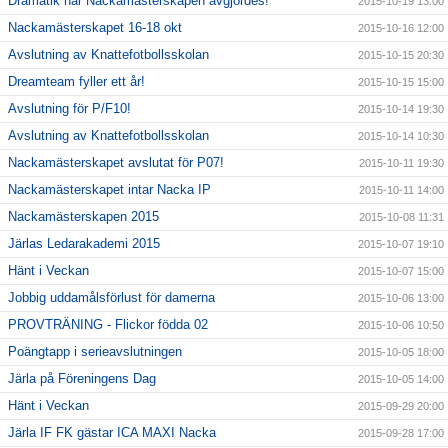
Dramatik när Nackamästerskapen avgjordes!
2015-10-19 13:00
Nackamästerskapet 16-18 okt
2015-10-16 12:00
Avslutning av Knattefotbollsskolan
2015-10-15 20:30
Dreamteam fyller ett år!
2015-10-15 15:00
Avslutning för P/F10!
2015-10-14 19:30
Avslutning av Knattefotbollsskolan
2015-10-14 10:30
Nackamästerskapet avslutat för P07!
2015-10-11 19:30
Nackamästerskapet intar Nacka IP
2015-10-11 14:00
Nackamästerskapen 2015
2015-10-08 11:31
Järlas Ledarakademi 2015
2015-10-07 19:10
Hänt i Veckan
2015-10-07 15:00
Jobbig uddamålsförlust för damerna
2015-10-06 13:00
PROVTRÄNING - Flickor födda 02
2015-10-06 10:50
Poängtapp i serieavslutningen
2015-10-05 18:00
Järla på Föreningens Dag
2015-10-05 14:00
Hänt i Veckan
2015-09-29 20:00
Järla IF FK gästar ICA MAXI Nacka
2015-09-28 17:00