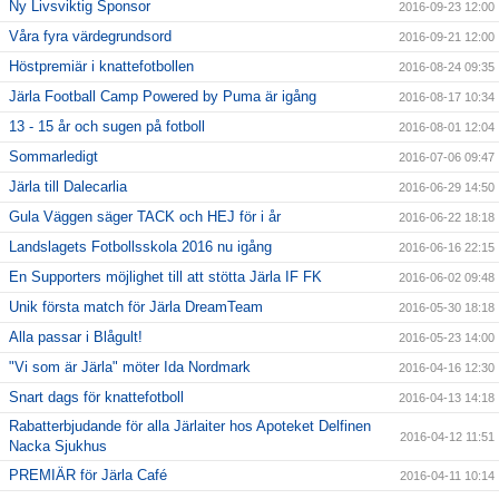
Ny Livsviktig Sponsor
2016-09-23 12:00
Våra fyra värdegrundsord
2016-09-21 12:00
Höstpremiär i knattefotbollen
2016-08-24 09:35
Järla Football Camp Powered by Puma är igång
2016-08-17 10:34
13 - 15 år och sugen på fotboll
2016-08-01 12:04
Sommarledigt
2016-07-06 09:47
Järla till Dalecarlia
2016-06-29 14:50
Gula Väggen säger TACK och HEJ för i år
2016-06-22 18:18
Landslagets Fotbollsskola 2016 nu igång
2016-06-16 22:15
En Supporters möjlighet till att stötta Järla IF FK
2016-06-02 09:48
Unik första match för Järla DreamTeam
2016-05-30 18:18
Alla passar i Blågult!
2016-05-23 14:00
"Vi som är Järla" möter Ida Nordmark
2016-04-16 12:30
Snart dags för knattefotboll
2016-04-13 14:18
Rabatterbjudande för alla Järlaiter hos Apoteket Delfinen
2016-04-12 11:51
Nacka Sjukhus
PREMIÄR för Järla Café
2016-04-11 10:14