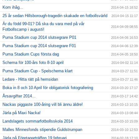
Kom ihåg...
2014-04-15 18:52
25 år sedan Hillsborough-tragedin skakade en fotbollsvärld
2014-04-15 11:17
Är du född 99-01? Då ska du vara med på vår
2014-04-09 08:55
Fotbollscamp i augusti!
Puma Stadium cup 2014 slutsegrare P01
2014-04-06 16:53
Puma Stadium cup 2014 slutsegrare F01
2014-04-06 12:39
Puma Stadium Cups första dag
2014-04-05 18:50
Schema för 100-års foto 8-10 april
2014-04-02 11:14
Puma Stadium Cup - Spelschema klart
2014-03-27 11:51
Ledare - Hitta rätt på hemsidan
2014-03-27 11:46
Boka in 8 och 10 April för obligatorisk fotografering
2014-03-20 17:17
Årsavgifter 2014...
2014-03-17 14:42
Nackas piggaste 100-åring vill bli ännu äldre!
2014-03-13 10:15
Järla på Maxi Nacka!
2014-03-13 08:44
Landslagets sommarfotbollsskola 2014
2014-03-10 15:09
Malles Minnesfonds stipendie Guldstrumpan
2014-03-10 12:53
Järla på Företagarträffen 19 februari
2014-02-18 17:10