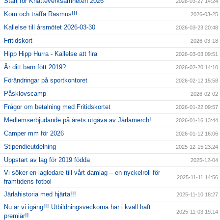
Start för Knatteverksamheten 2026
2026-03-27 14:24
Kom och träffa Rasmus!!!
2026-03-25
Kallelse till årsmötet 2026-03-30
2026-03-23 20:48
Fritidskort
2026-03-18
Hipp Hipp Hurra - Kallelse att fira
2026-03-03 09:51
Är ditt barn fött 2019?
2026-02-20 14:10
Förändringar på sportkontoret
2026-02-12 15:58
Påsklovscamp
2026-02-02
Frågor om betalning med Fritidskortet
2026-01-22 09:57
Medlemserbjudande på årets utgåva av Järlamerch!
2026-01-16 13:44
Camper mm för 2026
2026-01-12 16:06
Stipendieutdelning
2025-12-15 23:24
Uppstart av lag för 2019 födda
2025-12-04
Vi söker en lagledare till vårt damlag – en nyckelroll för
2025-11-11 14:56
framtidens fotbol
Järlahistoria med hjärta!!!
2025-11-10 18:27
Nu är vi igång!!! Utbildningsveckorna har i kväll haft
2025-11-03 19:14
premiär!!