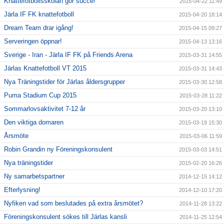
Knattefotbollsskolan gör succé!
2015-04-22 11:49
Järla IF FK knattefotboll
2015-04-20 18:14
Dream Team drar igång!
2015-04-15 09:27
Serveringen öppnar!
2015-04-13 13:16
Sverige - Iran - Järla IF FK på Friends Arena
2015-03-31 14:55
Järlas Knattefotboll VT 2015
2015-03-31 14:43
Nya Träningstider för Järlas åldersgrupper
2015-03-30 12:58
Puma Stadium Cup 2015
2015-03-28 11:22
Sommarlovsaktivitet 7-12 år
2015-03-20 13:10
Den viktiga domaren
2015-03-19 15:30
Årsmöte
2015-03-06 11:59
Robin Grandin ny Föreningskonsulent
2015-03-03 14:51
Nya träningstider
2015-02-20 16:26
Ny samarbetspartner
2014-12-15 14:12
Efterlysning!
2014-12-10 17:20
Nyfiken vad som beslutades på extra årsmötet?
2014-11-28 13:22
Föreningskonsulent sökes till Järlas kansli
2014-11-25 12:54