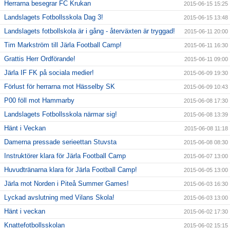
Herrarna besegrar FC Krukan
2015-06-15 15:25
Landslagets Fotbollsskola Dag 3!
2015-06-15 13:48
Landslagets fotbollskola är i gång - återväxten är tryggad!
2015-06-11 20:00
Tim Markström till Järla Football Camp!
2015-06-11 16:30
Grattis Herr Ordförande!
2015-06-11 09:00
Järla IF FK på sociala medier!
2015-06-09 19:30
Förlust för herrarna mot Hässelby SK
2015-06-09 10:43
P00 föll mot Hammarby
2015-06-08 17:30
Landslagets Fotbollsskola närmar sig!
2015-06-08 13:39
Hänt i Veckan
2015-06-08 11:18
Damerna pressade serieettan Stuvsta
2015-06-08 08:30
Instruktörer klara för Järla Football Camp
2015-06-07 13:00
Huvudtränarna klara för Järla Football Camp!
2015-06-05 13:00
Järla mot Norden i Piteå Summer Games!
2015-06-03 16:30
Lyckad avslutning med Vilans Skola!
2015-06-03 13:00
Hänt i veckan
2015-06-02 17:30
Knattefotbollsskolan
2015-06-02 15:15