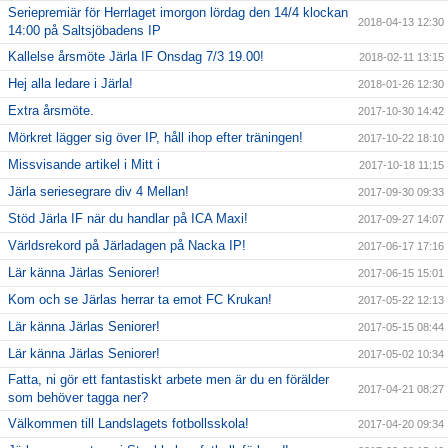
Seriepremiär för Herrlaget imorgon lördag den 14/4 klockan
2018-04-13 12:30
14:00 på Saltsjöbadens IP
Kallelse årsmöte Järla IF Onsdag 7/3 19.00!
2018-02-11 13:15
Hej alla ledare i Järla!
2018-01-26 12:30
Extra årsmöte.
2017-10-30 14:42
Mörkret lägger sig över IP, håll ihop efter träningen!
2017-10-22 18:10
Missvisande artikel i Mitt i
2017-10-18 11:15
Järla seriesegrare div 4 Mellan!
2017-09-30 09:33
Stöd Järla IF när du handlar på ICA Maxi!
2017-09-27 14:07
Världsrekord på Järladagen på Nacka IP!
2017-06-17 17:16
Lär känna Järlas Seniorer!
2017-06-15 15:01
Kom och se Järlas herrar ta emot FC Krukan!
2017-05-22 12:13
Lär känna Järlas Seniorer!
2017-05-15 08:44
Lär känna Järlas Seniorer!
2017-05-02 10:34
Fatta, ni gör ett fantastiskt arbete men är du en förälder
2017-04-21 08:27
som behöver tagga ner?
Välkommen till Landslagets fotbollsskola!
2017-04-20 09:34