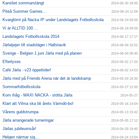
Kansliet sommarstängt
2014-06-30 18:00
Piteå Summer Games...
2014-06-24 11:09
Kvarglömt på Nacka IP under Landslagets Fotbollsskola
2014-06-24 09:59
Vi är ALLTID 100....
2014-06-18 09:59
Landslagets Fotbollsskola 2014
2014-06-17 17:17
Järlatjejer till stadsläger i Hallstavik
2014-06-04 16:52
Sverige - Belgien 1 juni Järla med på planen
2014-06-04 09:40
Efterlyses
2014-06-02 17:20
Café Järla - v23 öppettider!
2014-06-02 14:53
Järla med på Friends Arena när det är landskamp
2014-05-29 16:30
Sommarfotbollsskola
2014-05-27 12:00
Kom ihåg - MAXI NACKA - stötta Järla
2014-05-27
Klart att Vilma ska bli årets Värmdö-bo!
2014-05-16 14:04
Vårens guldstrumpa
2014-05-13 15:42
Järla arrangerade turneringar
2014-05-05 17:12
Järlas jubileumsår!
2014-04-29 19:40
Helgen närmar sig...
2014-04-24 13:04