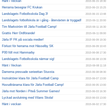
Hänt i Veckan
2015-06-15 18:30
Herrarna besegrar FC Krukan
2015-06-15 15:25
Landslagets Fotbollsskola Dag 3!
2015-06-15 13:48
Landslagets fotbollskola är i gång - återväxten är tryggad!
2015-06-11 20:00
Tim Markström till Järla Football Camp!
2015-06-11 16:30
Grattis Herr Ordförande!
2015-06-11 09:00
Järla IF FK på sociala medier!
2015-06-09 19:30
Förlust för herrarna mot Hässelby SK
2015-06-09 10:43
P00 föll mot Hammarby
2015-06-08 17:30
Landslagets Fotbollsskola närmar sig!
2015-06-08 13:39
Hänt i Veckan
2015-06-08 11:18
Damerna pressade serieettan Stuvsta
2015-06-08 08:30
Instruktörer klara för Järla Football Camp
2015-06-07 13:00
Huvudtränarna klara för Järla Football Camp!
2015-06-05 13:00
Järla mot Norden i Piteå Summer Games!
2015-06-03 16:30
Lyckad avslutning med Vilans Skola!
2015-06-03 13:00
Hänt i veckan
2015-06-02 17:30