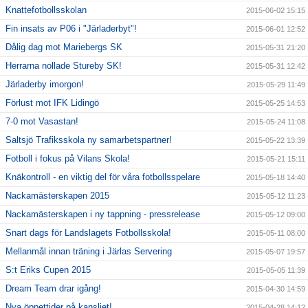
Knattefotbollsskolan
2015-06-02 15:15
Fin insats av P06 i "Järladerbyt"!
2015-06-01 12:52
Dålig dag mot Mariebergs SK
2015-05-31 21:20
Herrarna nollade Stureby SK!
2015-05-31 12:42
Järladerby imorgon!
2015-05-29 11:49
Förlust mot IFK Lidingö
2015-05-25 14:53
7-0 mot Vasastan!
2015-05-24 11:08
Saltsjö Trafiksskola ny samarbetspartner!
2015-05-22 13:39
Fotboll i fokus på Vilans Skola!
2015-05-21 15:11
Knäkontroll - en viktig del för våra fotbollsspelare
2015-05-18 14:40
Nackamästerskapen 2015
2015-05-12 11:23
Nackamästerskapen i ny tappning - pressrelease
2015-05-12 09:00
Snart dags för Landslagets Fotbollsskola!
2015-05-11 08:00
Mellanmål innan träning i Järlas Servering
2015-05-07 19:57
S:t Eriks Cupen 2015
2015-05-05 11:39
Dream Team drar igång!
2015-04-30 14:59
Nya öppettider på kansliet!
2015-04-28 14:12