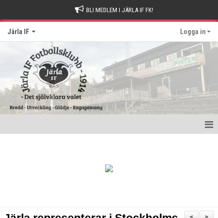
BLI MEDLEM I JÄRLA IF FK!
Järla IF
Logga in
Hem
Intresseanmälan
Bli stödmedlem
Kontakt och Drop-in tider
<
>