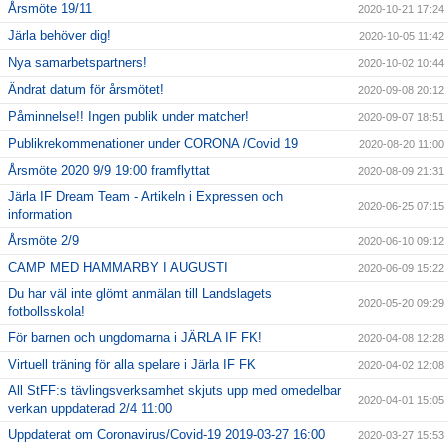
Årsmöte 19/11
2020-10-21 17:24
Järla behöver dig!
2020-10-05 11:42
Nya samarbetspartners!
2020-10-02 10:44
Ändrat datum för årsmötet!
2020-09-08 20:12
Påminnelse!! Ingen publik under matcher!
2020-09-07 18:51
Publikrekommenationer under CORONA /Covid 19
2020-08-20 11:00
Årsmöte 2020 9/9 19:00 framflyttat
2020-08-09 21:31
Järla IF Dream Team - Artikeln i Expressen och
2020-06-25 07:15
information
Årsmöte 2/9
2020-06-10 09:12
CAMP MED HAMMARBY I AUGUSTI
2020-06-09 15:22
Du har väl inte glömt anmälan till Landslagets
2020-05-20 09:29
fotbollsskola!
För barnen och ungdomarna i JÄRLA IF FK!
2020-04-08 12:28
Virtuell träning för alla spelare i Järla IF FK
2020-04-02 12:08
All StFF:s tävlingsverksamhet skjuts upp med omedelbar
2020-04-01 15:05
verkan uppdaterad 2/4 11:00
Uppdaterat om Coronavirus/Covid-19 2019-03-27 16:00
2020-03-27 15:53