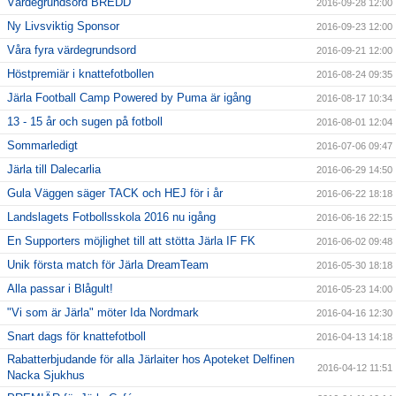
Värdegrundsord BREDD
2016-09-28 12:00
Ny Livsviktig Sponsor
2016-09-23 12:00
Våra fyra värdegrundsord
2016-09-21 12:00
Höstpremiär i knattefotbollen
2016-08-24 09:35
Järla Football Camp Powered by Puma är igång
2016-08-17 10:34
13 - 15 år och sugen på fotboll
2016-08-01 12:04
Sommarledigt
2016-07-06 09:47
Järla till Dalecarlia
2016-06-29 14:50
Gula Väggen säger TACK och HEJ för i år
2016-06-22 18:18
Landslagets Fotbollsskola 2016 nu igång
2016-06-16 22:15
En Supporters möjlighet till att stötta Järla IF FK
2016-06-02 09:48
Unik första match för Järla DreamTeam
2016-05-30 18:18
Alla passar i Blågult!
2016-05-23 14:00
"Vi som är Järla" möter Ida Nordmark
2016-04-16 12:30
Snart dags för knattefotboll
2016-04-13 14:18
Rabatterbjudande för alla Järlaiter hos Apoteket Delfinen
2016-04-12 11:51
Nacka Sjukhus