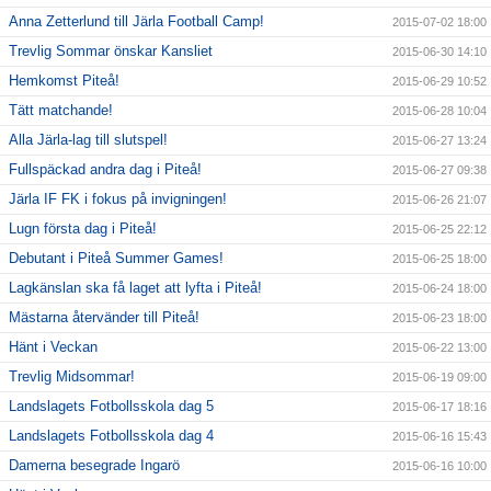
Anna Zetterlund till Järla Football Camp!
2015-07-02 18:00
Trevlig Sommar önskar Kansliet
2015-06-30 14:10
Hemkomst Piteå!
2015-06-29 10:52
Tätt matchande!
2015-06-28 10:04
Alla Järla-lag till slutspel!
2015-06-27 13:24
Fullspäckad andra dag i Piteå!
2015-06-27 09:38
Järla IF FK i fokus på invigningen!
2015-06-26 21:07
Lugn första dag i Piteå!
2015-06-25 22:12
Debutant i Piteå Summer Games!
2015-06-25 18:00
Lagkänslan ska få laget att lyfta i Piteå!
2015-06-24 18:00
Mästarna återvänder till Piteå!
2015-06-23 18:00
Hänt i Veckan
2015-06-22 13:00
Trevlig Midsommar!
2015-06-19 09:00
Landslagets Fotbollsskola dag 5
2015-06-17 18:16
Landslagets Fotbollsskola dag 4
2015-06-16 15:43
Damerna besegrade Ingarö
2015-06-16 10:00