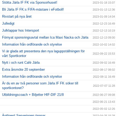
Stötta Järla IF FK via Sponsorhuset!
2023-01-18 15:07
Bli Järla IF FK:s FIFA-mästare i eFotboll!
2023-01-13 12:36
Rivstart på nya året
2023-01-09 14:04
Julledigt
2022-12-23 16:49
Julklappar hos Intersport
2022-12-13 10:19
Förnyat sponsringsavtal mellan Ica Maxi Nacka och Järla
2022-12-13 09:00
Information från ordförande och styrelse
2022-10-02 14:02
Vi är glada att presentera den nya laguppställningen för
2022-09-22 15:53
vårt Sportkontor
Nytt i och runt Café Järla
2022-09-02 16:49
Extra årsmöte 20 september
2022-08-17 08:02
Information från ordförande och styrelse
2022-08-11 16:49
Är du en av två personer som Järla IF FK söker till
2022-07-07 11:28
sportkontoret?
Utbildningscoach + Biljetter HIF-DIF 21/8
2022-06-27 09:08
2022-06-21 13:43
2022-05-02 12:26
Äntligen! Serveringen öppnar
2022-04-25 15:28