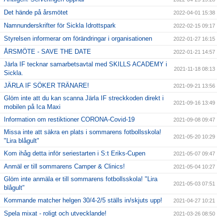
Det hände på årsmötet
2022-04-01 15:38
Namnunderskrifter för Sickla Idrottspark
2022-02-15 09:17
Styrelsen informerar om förändringar i organisationen
2022-01-27 16:15
ÅRSMÖTE - SAVE THE DATE
2022-01-21 14:57
Järla IF tecknar samarbetsavtal med SKILLS ACADEMY i
2021-11-18 08:13
Sickla.
JÄRLA IF SÖKER TRÄNARE!
2021-09-21 13:56
Glöm inte att du kan scanna Järla IF streckkoden direkt i
2021-09-16 13:49
mobilen på Ica Maxi
Information om restiktioner CORONA-Covid-19
2021-09-08 09:47
Missa inte att säkra en plats i sommarens fotbollsskola!
2021-05-20 10:29
"Lira blågult"
Kom ihåg detta inför seriestarten i S:t Eriks-Cupen
2021-05-07 09:47
Anmäl er till sommarens Camper & Clinics!
2021-05-04 10:27
Glöm inte anmäla er till sommarens fotbollsskola! "Lira
2021-05-03 07:51
blågult"
Kommande matcher helgen 30/4-2/5 ställs in/skjuts upp!
2021-04-27 10:21
Spela mixat - roligt och utvecklande!
2021-03-26 08:50