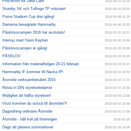
PREMIÄR för Järla Café
2016-04-11 10:14
Stureby SK och Tullinge TP mästare!
2016-04-10 20:54
Puma Stadium Cup drar igång!
2016-04-08 11:29
Damerna besegrade Hammarby
2016-04-06 19:33
Påsklovscampen 2016 har avslutats!
2016-03-31 18:31
Intervju med Yasin Kayhan
2016-03-30 15:00
Påsklovscampen är igång!
2016-03-28 18:00
PÅSKLOV
2016-03-24 15:20
Information från materialhelgen 20-21 februari
2016-03-23 15:27
Hammarby IF kommer till Nacka IP!
2016-03-21 18:30
Årsmöte verksamhetsåret 2015
2016-03-10 17:23
Rösta in DIN styrelseledamot
2016-03-07 15:00
Möjlighet att träffa styrelsen!
2016-03-04 12:00
Visst kommer du också till årsmötet?!
2016-03-02 15:00
Dagordning ordinarie Årsmöte
2016-03-01 17:00
Årsmöte - håll koll på föreningen
2016-02-29
Dags att planera sommarlovet
2016-02-26 14:09