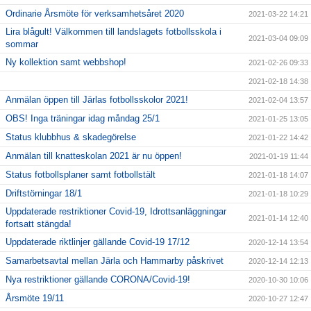
Ordinarie Årsmöte för verksamhetsåret 2020
2021-03-22 14:21
Lira blågult! Välkommen till landslagets fotbollsskola i
2021-03-04 09:09
sommar
Ny kollektion samt webbshop!
2021-02-26 09:33
2021-02-18 14:38
Anmälan öppen till Järlas fotbollsskolor 2021!
2021-02-04 13:57
OBS! Inga träningar idag måndag 25/1
2021-01-25 13:05
Status klubbhus & skadegörelse
2021-01-22 14:42
Anmälan till knatteskolan 2021 är nu öppen!
2021-01-19 11:44
Status fotbollsplaner samt fotbollstält
2021-01-18 14:07
Driftstörningar 18/1
2021-01-18 10:29
Uppdaterade restriktioner Covid-19, Idrottsanläggningar
2021-01-14 12:40
fortsatt stängda!
Uppdaterade riktlinjer gällande Covid-19 17/12
2020-12-14 13:54
Samarbetsavtal mellan Järla och Hammarby påskrivet
2020-12-14 12:13
Nya restriktioner gällande CORONA/Covid-19!
2020-10-30 10:06
Årsmöte 19/11
2020-10-27 12:47