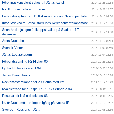
Föreningskonsulent sökes till Järlas kansli
2014-11-25 12:54
NYHET från Järla och Stadium
2014-11-21 14:07
Förbundskapten för F15 Katarina Cancan Olsson på plats
2014-11-18 09:50
Inför Stockholm Fotbollsförbunds Represententskapsmöte
2014-11-17 16:06
Snart är det jul igen Julklappskvällar på Stadium 4-7
2014-11-17 14:08
december
Årets Nackabo
2014-11-12 09:14
Svensk Vinter
2014-11-06 09:40
Järlas Ledarakademi
2014-11-04 16:58
Förbundssamling för Flickor 00
2014-10-23 16:13
Lycka till Tove Govén F99
2014-10-20 15:00
Järlas DreamTeam
2014-10-15 16:18
Nackamästerskapen för 2003orna avslutat
2014-10-12 19:43
Kvalificerade för slutspel i S:t Eriks-cupen 2014
2014-10-12 13:11
Resultat för NM åldersklass 03
2014-10-11 19:36
Nu är Nackamästerskapen igång på Nacka IP
2014-10-10 18:57
Sverige - Ryssland - Järla
2014-10-08 15:36