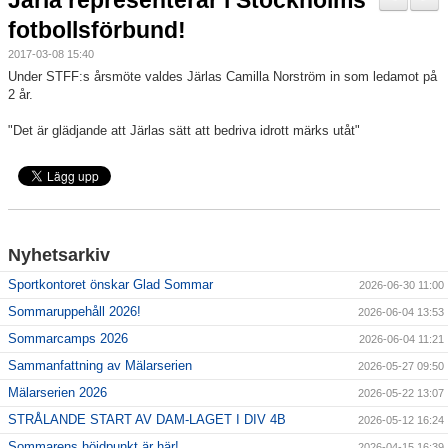
Järla representerar i Stockholms
Nyheter
fotbollsförbund!
2017-03-08 15:40
Verksamheten
Under STFF:s årsmöte valdes Järlas Camilla Norström in som ledamot på
2 år.
Trygg förening
"Det är glädjande att Järlas sätt att bedriva idrott märks utåt"
Vårdnadshavare
Sponsorer
Utbildningar
Nyhetsarkiv
Stipendier
Sportkontoret önskar Glad Sommar
2026-06-30 11:00
Sommaruppehåll 2026!
2026-06-04 13:53
Styrelse och Årsmöte
Sommarcamps 2026
2026-06-04 11:21
Sammanfattning av Mälarserien
2026-05-27 09:50
Kalender
Mälarserien 2026
2026-05-22 13:07
Kvalitetsklubb
STRÅLANDE START AV DAM-LAGET I DIV 4B
2026-05-12 16:24
Sommarens höjdpunkt är här!
2026-04-15 16:39