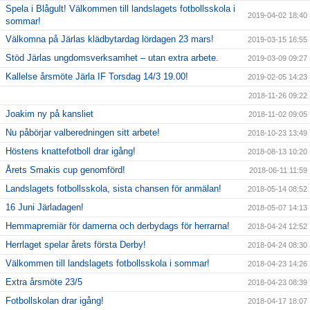
Spela i Blågult! Välkommen till landslagets fotbollsskola i
2019-04-02 18:40
sommar!
Välkomna på Järlas klädbytardag lördagen 23 mars!
2019-03-15 16:55
Stöd Järlas ungdomsverksamhet – utan extra arbete.
2019-03-09 09:27
Kallelse årsmöte Järla IF Torsdag 14/3 19.00!
2019-02-05 14:23
2018-11-26 09:22
Joakim ny på kansliet
2018-11-02 09:05
Nu påbörjar valberedningen sitt arbete!
2018-10-23 13:49
Höstens knattefotboll drar igång!
2018-08-13 10:20
Årets Smakis cup genomförd!
2018-06-11 11:59
Landslagets fotbollsskola, sista chansen för anmälan!
2018-05-14 08:52
16 Juni Järladagen!
2018-05-07 14:13
Hemmapremiär för damerna och derbydags för herrarna!
2018-04-24 12:52
Herrlaget spelar årets första Derby!
2018-04-24 08:30
Välkommen till landslagets fotbollsskola i sommar!
2018-04-23 14:26
Extra årsmöte 23/5
2018-04-23 08:39
Fotbollskolan drar igång!
2018-04-17 18:07