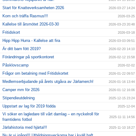
Start för Knatteverksamheten 2026
2026-03-27 14:24
Kom och träffa Rasmus!!!
2026-03-25
Kallelse till årsmötet 2026-03-30
2026-03-23 20:48
Fritidskort
2026-03-18
Hipp Hipp Hurra - Kallelse att fira
2026-03-03 09:51
Är ditt barn fött 2019?
2026-02-20 14:10
Förändringar på sportkontoret
2026-02-12 15:58
Påsklovscamp
2026-02-02
Frågor om betalning med Fritidskortet
2026-01-22 09:57
Medlemserbjudande på årets utgåva av Järlamerch!
2026-01-16 13:44
Camper mm för 2026
2026-01-12 16:06
Stipendieutdelning
2025-12-15 23:24
Uppstart av lag för 2019 födda
2025-12-04
Vi söker en lagledare till vårt damlag – en nyckelroll för
2025-11-11 14:56
framtidens fotbol
Järlahistoria med hjärta!!!
2025-11-10 18:27
Nu är vi igång!!! Utbildningsveckorna har i kväll haft