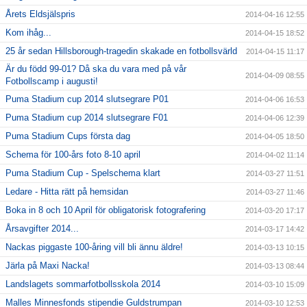
Årets Eldsjälspris
2014-04-16 12:55
Kom ihåg...
2014-04-15 18:52
25 år sedan Hillsborough-tragedin skakade en fotbollsvärld
2014-04-15 11:17
Är du född 99-01? Då ska du vara med på vår
2014-04-09 08:55
Fotbollscamp i augusti!
Puma Stadium cup 2014 slutsegrare P01
2014-04-06 16:53
Puma Stadium cup 2014 slutsegrare F01
2014-04-06 12:39
Puma Stadium Cups första dag
2014-04-05 18:50
Schema för 100-års foto 8-10 april
2014-04-02 11:14
Puma Stadium Cup - Spelschema klart
2014-03-27 11:51
Ledare - Hitta rätt på hemsidan
2014-03-27 11:46
Boka in 8 och 10 April för obligatorisk fotografering
2014-03-20 17:17
Årsavgifter 2014...
2014-03-17 14:42
Nackas piggaste 100-åring vill bli ännu äldre!
2014-03-13 10:15
Järla på Maxi Nacka!
2014-03-13 08:44
Landslagets sommarfotbollsskola 2014
2014-03-10 15:09
Malles Minnesfonds stipendie Guldstrumpan
2014-03-10 12:53