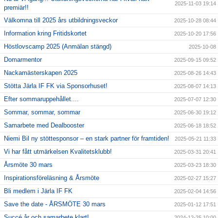
2025-11-03 19:14
premiär!!
Välkomna till 2025 års utbildningsveckor
2025-10-28 08:44
Information kring Fritidskortet
2025-10-20 17:56
Höstlovscamp 2025 (Anmälan stängd)
2025-10-08
Domarmentor
2025-09-15 09:52
Nackamästerskapen 2025
2025-08-26 14:43
Stötta Järla IF FK via Sponsorhuset!
2025-08-07 14:13
Efter sommaruppehållet....
2025-07-07 12:30
Sommar, sommar, sommar
2025-06-30 19:12
Samarbete med Dealbooster
2025-06-18 18:52
Niemi Bil ny stöttesponsor – en stark partner för framtiden!
2025-05-21 11:33
Vi har fått utmärkelsen Kvalitetsklubb!
2025-03-31 20:41
Årsmöte 30 mars
2025-03-23 18:30
Inspirationsföreläsning & Årsmöte
2025-02-27 15:27
Bli medlem i Järla IF FK
2025-02-04 14:56
Save the date - ÅRSMÖTE 30 mars
2025-01-12 17:51
Succé år och samarbete klart!
2024-12-25 10:00