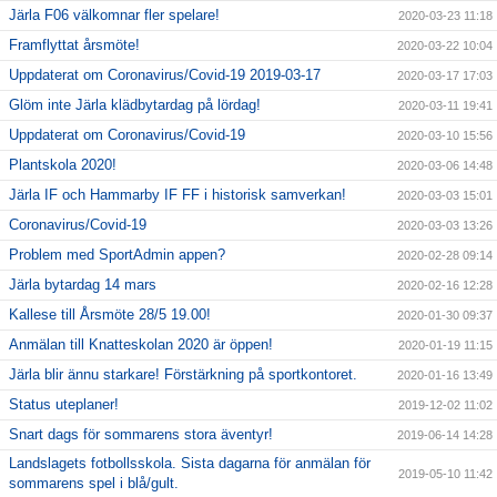
Järla F06 välkomnar fler spelare!
2020-03-23 11:18
Framflyttat årsmöte!
2020-03-22 10:04
Uppdaterat om Coronavirus/Covid-19 2019-03-17
2020-03-17 17:03
Glöm inte Järla klädbytardag på lördag!
2020-03-11 19:41
Uppdaterat om Coronavirus/Covid-19
2020-03-10 15:56
Plantskola 2020!
2020-03-06 14:48
Järla IF och Hammarby IF FF i historisk samverkan!
2020-03-03 15:01
Coronavirus/Covid-19
2020-03-03 13:26
Problem med SportAdmin appen?
2020-02-28 09:14
Järla bytardag 14 mars
2020-02-16 12:28
Kallese till Årsmöte 28/5 19.00!
2020-01-30 09:37
Anmälan till Knatteskolan 2020 är öppen!
2020-01-19 11:15
Järla blir ännu starkare! Förstärkning på sportkontoret.
2020-01-16 13:49
Status uteplaner!
2019-12-02 11:02
Snart dags för sommarens stora äventyr!
2019-06-14 14:28
Landslagets fotbollsskola. Sista dagarna för anmälan för
2019-05-10 11:42
sommarens spel i blå/gult.