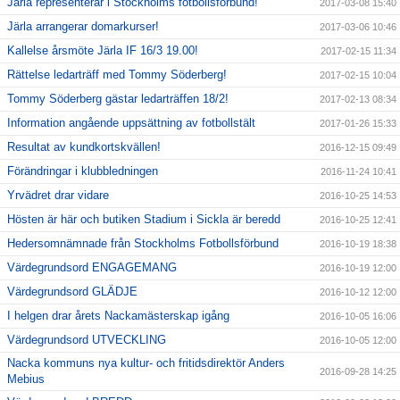
Järla representerar i Stockholms fotbollsförbund!
2017-03-08 15:40
Järla arrangerar domarkurser!
2017-03-06 10:46
Kallelse årsmöte Järla IF 16/3 19.00!
2017-02-15 11:34
Rättelse ledarträff med Tommy Söderberg!
2017-02-15 10:04
Tommy Söderberg gästar ledarträffen 18/2!
2017-02-13 08:34
Information angående uppsättning av fotbollstält
2017-01-26 15:33
Resultat av kundkortskvällen!
2016-12-15 09:49
Förändringar i klubbledningen
2016-11-24 10:41
Yrvädret drar vidare
2016-10-25 14:53
Hösten är här och butiken Stadium i Sickla är beredd
2016-10-25 12:41
Hedersomnämnade från Stockholms Fotbollsförbund
2016-10-19 18:38
Värdegrundsord ENGAGEMANG
2016-10-19 12:00
Värdegrundsord GLÄDJE
2016-10-12 12:00
I helgen drar årets Nackamästerskap igång
2016-10-05 16:06
Värdegrundsord UTVECKLING
2016-10-05 12:00
Nacka kommuns nya kultur- och fritidsdirektör Anders
2016-09-28 14:25
Mebius