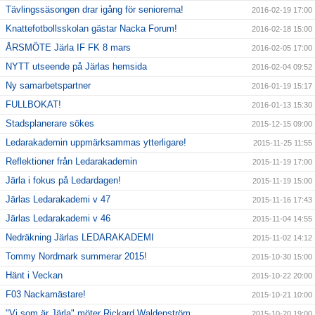
Tävlingssäsongen drar igång för seniorerna!
2016-02-19 17:00
Knattefotbollsskolan gästar Nacka Forum!
2016-02-18 15:00
ÅRSMÖTE Järla IF FK 8 mars
2016-02-05 17:00
NYTT utseende på Järlas hemsida
2016-02-04 09:52
Ny samarbetspartner
2016-01-19 15:17
FULLBOKAT!
2016-01-13 15:30
Stadsplanerare sökes
2015-12-15 09:00
Ledarakademin uppmärksammas ytterligare!
2015-11-25 11:55
Reflektioner från Ledarakademin
2015-11-19 17:00
Järla i fokus på Ledardagen!
2015-11-19 15:00
Järlas Ledarakademi v 47
2015-11-16 17:43
Järlas Ledarakademi v 46
2015-11-04 14:55
Nedräkning Järlas LEDARAKADEMI
2015-11-02 14:12
Tommy Nordmark summerar 2015!
2015-10-30 15:00
Hänt i Veckan
2015-10-22 20:00
F03 Nackamästare!
2015-10-21 10:00
"Vi som är Järla" möter Rickard Waldenström
2015-10-20 19:00