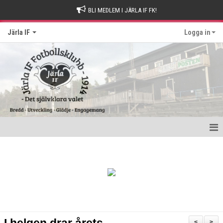
BLI MEDLEM I JÄRLA IF FK!
Järla IF
Logga in
Hem
Intresseanmälan
Bli stödmedlem
Kontakt och Drop-in tider
<
>