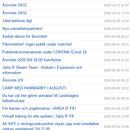
Årsmöte 19/11
2020-10-27 12:47
Årsmöte 19/11
2020-10-21 17:24
Järla behöver dig!
2020-10-05 11:42
Nya samarbetspartners!
2020-10-02 10:44
Ändrat datum för årsmötet!
2020-09-08 20:12
Påminnelse!! Ingen publik under matcher!
2020-09-07 18:51
Publikrekommenationer under CORONA /Covid 19
2020-08-20 11:00
Årsmöte 2020 9/9 19:00 framflyttat
2020-08-09 21:31
Järla IF Dream Team - Artikeln i Expressen och
2020-06-25 07:15
information
Årsmöte 2/9
2020-06-10 09:12
CAMP MED HAMMARBY I AUGUSTI
2020-06-09 15:22
Du har väl inte glömt anmälan till Landslagets
2020-05-20 09:29
fotbollsskola!
För barnen och ungdomarna i JÄRLA IF FK!
2020-04-08 12:28
Virtuell träning för alla spelare i Järla IF FK
2020-04-02 12:08
All StFF:s tävlingsverksamhet skjuts upp med omedelbar
2020-04-01 15:05
verkan uppdaterad 2/4 11:00