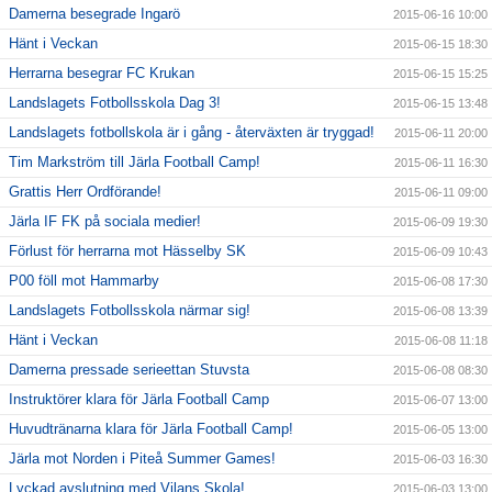
Damerna besegrade Ingarö
2015-06-16 10:00
Hänt i Veckan
2015-06-15 18:30
Herrarna besegrar FC Krukan
2015-06-15 15:25
Landslagets Fotbollsskola Dag 3!
2015-06-15 13:48
Landslagets fotbollskola är i gång - återväxten är tryggad!
2015-06-11 20:00
Tim Markström till Järla Football Camp!
2015-06-11 16:30
Grattis Herr Ordförande!
2015-06-11 09:00
Järla IF FK på sociala medier!
2015-06-09 19:30
Förlust för herrarna mot Hässelby SK
2015-06-09 10:43
P00 föll mot Hammarby
2015-06-08 17:30
Landslagets Fotbollsskola närmar sig!
2015-06-08 13:39
Hänt i Veckan
2015-06-08 11:18
Damerna pressade serieettan Stuvsta
2015-06-08 08:30
Instruktörer klara för Järla Football Camp
2015-06-07 13:00
Huvudtränarna klara för Järla Football Camp!
2015-06-05 13:00
Järla mot Norden i Piteå Summer Games!
2015-06-03 16:30
Lyckad avslutning med Vilans Skola!
2015-06-03 13:00