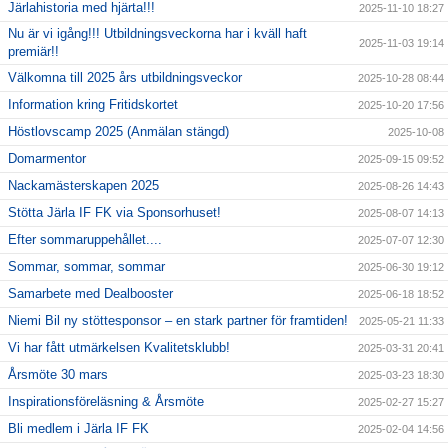
Järlahistoria med hjärta!!!
2025-11-10 18:27
Nu är vi igång!!! Utbildningsveckorna har i kväll haft
2025-11-03 19:14
premiär!!
Välkomna till 2025 års utbildningsveckor
2025-10-28 08:44
Information kring Fritidskortet
2025-10-20 17:56
Höstlovscamp 2025 (Anmälan stängd)
2025-10-08
Domarmentor
2025-09-15 09:52
Nackamästerskapen 2025
2025-08-26 14:43
Stötta Järla IF FK via Sponsorhuset!
2025-08-07 14:13
Efter sommaruppehållet....
2025-07-07 12:30
Sommar, sommar, sommar
2025-06-30 19:12
Samarbete med Dealbooster
2025-06-18 18:52
Niemi Bil ny stöttesponsor – en stark partner för framtiden!
2025-05-21 11:33
Vi har fått utmärkelsen Kvalitetsklubb!
2025-03-31 20:41
Årsmöte 30 mars
2025-03-23 18:30
Inspirationsföreläsning & Årsmöte
2025-02-27 15:27
Bli medlem i Järla IF FK
2025-02-04 14:56