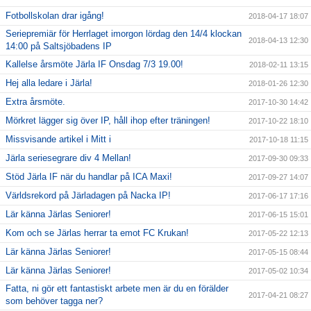
Fotbollskolan drar igång!
2018-04-17 18:07
Seriepremiär för Herrlaget imorgon lördag den 14/4 klockan
2018-04-13 12:30
14:00 på Saltsjöbadens IP
Kallelse årsmöte Järla IF Onsdag 7/3 19.00!
2018-02-11 13:15
Hej alla ledare i Järla!
2018-01-26 12:30
Extra årsmöte.
2017-10-30 14:42
Mörkret lägger sig över IP, håll ihop efter träningen!
2017-10-22 18:10
Missvisande artikel i Mitt i
2017-10-18 11:15
Järla seriesegrare div 4 Mellan!
2017-09-30 09:33
Stöd Järla IF när du handlar på ICA Maxi!
2017-09-27 14:07
Världsrekord på Järladagen på Nacka IP!
2017-06-17 17:16
Lär känna Järlas Seniorer!
2017-06-15 15:01
Kom och se Järlas herrar ta emot FC Krukan!
2017-05-22 12:13
Lär känna Järlas Seniorer!
2017-05-15 08:44
Lär känna Järlas Seniorer!
2017-05-02 10:34
Fatta, ni gör ett fantastiskt arbete men är du en förälder
2017-04-21 08:27
som behöver tagga ner?