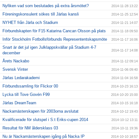
Nyfiken vad som beslutades på extra årsmötet?
2014-11-28 13:22
Föreningskonsulent sökes till Järlas kansli
2014-11-25 12:54
NYHET från Järla och Stadium
2014-11-21 14:07
Förbundskapten för F15 Katarina Cancan Olsson på plats
2014-11-18 09:50
Inför Stockholm Fotbollsförbunds Represententskapsmöte
2014-11-17 16:06
Snart är det jul igen Julklappskvällar på Stadium 4-7
2014-11-17 14:08
december
Årets Nackabo
2014-11-12 09:14
Svensk Vinter
2014-11-06 09:40
Järlas Ledarakademi
2014-11-04 16:58
Förbundssamling för Flickor 00
2014-10-23 16:13
Lycka till Tove Govén F99
2014-10-20 15:00
Järlas DreamTeam
2014-10-15 16:18
Nackamästerskapen för 2003orna avslutat
2014-10-12 19:43
Kvalificerade för slutspel i S:t Eriks-cupen 2014
2014-10-12 13:11
Resultat för NM åldersklass 03
2014-10-11 19:36
Nu är Nackamästerskapen igång på Nacka IP
2014-10-10 18:57