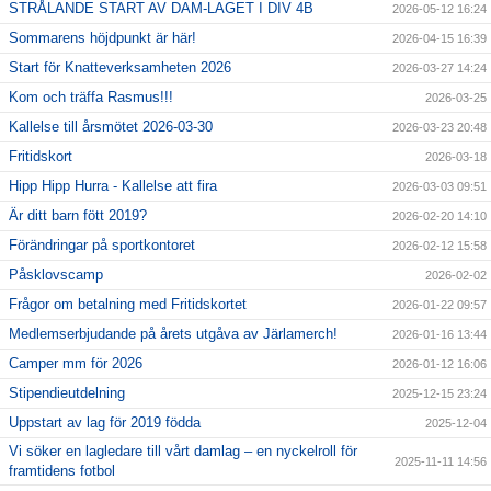
STRÅLANDE START AV DAM-LAGET I DIV 4B
2026-05-12 16:24
Sommarens höjdpunkt är här!
2026-04-15 16:39
Start för Knatteverksamheten 2026
2026-03-27 14:24
Kom och träffa Rasmus!!!
2026-03-25
Kallelse till årsmötet 2026-03-30
2026-03-23 20:48
Fritidskort
2026-03-18
Hipp Hipp Hurra - Kallelse att fira
2026-03-03 09:51
Är ditt barn fött 2019?
2026-02-20 14:10
Förändringar på sportkontoret
2026-02-12 15:58
Påsklovscamp
2026-02-02
Frågor om betalning med Fritidskortet
2026-01-22 09:57
Medlemserbjudande på årets utgåva av Järlamerch!
2026-01-16 13:44
Camper mm för 2026
2026-01-12 16:06
Stipendieutdelning
2025-12-15 23:24
Uppstart av lag för 2019 födda
2025-12-04
Vi söker en lagledare till vårt damlag – en nyckelroll för
2025-11-11 14:56
framtidens fotbol