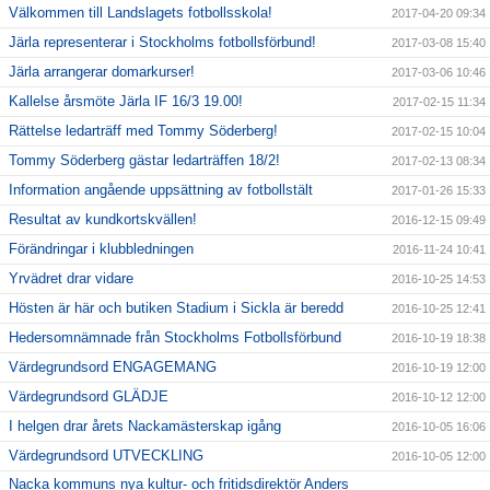
Välkommen till Landslagets fotbollsskola!
2017-04-20 09:34
Järla representerar i Stockholms fotbollsförbund!
2017-03-08 15:40
Järla arrangerar domarkurser!
2017-03-06 10:46
Kallelse årsmöte Järla IF 16/3 19.00!
2017-02-15 11:34
Rättelse ledarträff med Tommy Söderberg!
2017-02-15 10:04
Tommy Söderberg gästar ledarträffen 18/2!
2017-02-13 08:34
Information angående uppsättning av fotbollstält
2017-01-26 15:33
Resultat av kundkortskvällen!
2016-12-15 09:49
Förändringar i klubbledningen
2016-11-24 10:41
Yrvädret drar vidare
2016-10-25 14:53
Hösten är här och butiken Stadium i Sickla är beredd
2016-10-25 12:41
Hedersomnämnade från Stockholms Fotbollsförbund
2016-10-19 18:38
Värdegrundsord ENGAGEMANG
2016-10-19 12:00
Värdegrundsord GLÄDJE
2016-10-12 12:00
I helgen drar årets Nackamästerskap igång
2016-10-05 16:06
Värdegrundsord UTVECKLING
2016-10-05 12:00
Nacka kommuns nya kultur- och fritidsdirektör Anders