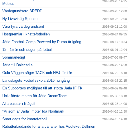
2016-09-28 14:25
Mebius
Värdegrundsord BREDD
2016-09-28 12:00
Ny Livsviktig Sponsor
2016-09-23 12:00
Våra fyra värdegrundsord
2016-09-21 12:00
Höstpremiär i knattefotbollen
2016-08-24 09:35
Järla Football Camp Powered by Puma är igång
2016-08-17 10:34
13 - 15 år och sugen på fotboll
2016-08-01 12:04
Sommarledigt
2016-07-06 09:47
Järla till Dalecarlia
2016-06-29 14:50
Gula Väggen säger TACK och HEJ för i år
2016-06-22 18:18
Landslagets Fotbollsskola 2016 nu igång
2016-06-16 22:15
En Supporters möjlighet till att stötta Järla IF FK
2016-06-02 09:48
Unik första match för Järla DreamTeam
2016-05-30 18:18
Alla passar i Blågult!
2016-05-23 14:00
"Vi som är Järla" möter Ida Nordmark
2016-04-16 12:30
Snart dags för knattefotboll
2016-04-13 14:18
Rabatterbjudande för alla Järlaiter hos Apoteket Delfinen