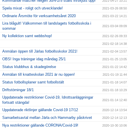
Kommande matcher helgen 30/4-2/5 ställs in/skjuts upp!
2021-04-27 10:21
Spela mixat - roligt och utvecklande!
2021-03-26 08:50
Ordinarie Årsmöte för verksamhetsåret 2020
2021-03-22 14:21
Lira blågult! Välkommen till landslagets fotbollsskola i
2021-03-04 09:09
sommar
Ny kollektion samt webbshop!
2021-02-26 09:33
2021-02-18 14:38
Anmälan öppen till Järlas fotbollsskolor 2021!
2021-02-04 13:57
OBS! Inga träningar idag måndag 25/1
2021-01-25 13:05
Status klubbhus & skadegörelse
2021-01-22 14:42
Anmälan till knatteskolan 2021 är nu öppen!
2021-01-19 11:44
Status fotbollsplaner samt fotbollstält
2021-01-18 14:07
Driftstörningar 18/1
2021-01-18 10:29
Uppdaterade restriktioner Covid-19, Idrottsanläggningar
2021-01-14 12:40
fortsatt stängda!
Uppdaterade riktlinjer gällande Covid-19 17/12
2020-12-14 13:54
Samarbetsavtal mellan Järla och Hammarby påskrivet
2020-12-14 12:13
Nya restriktioner gällande CORONA/Covid-19!
2020-10-30 10:06