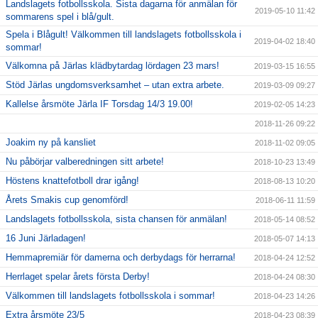
Landslagets fotbollsskola. Sista dagarna för anmälan för
2019-05-10 11:42
sommarens spel i blå/gult.
Spela i Blågult! Välkommen till landslagets fotbollsskola i
2019-04-02 18:40
sommar!
Välkomna på Järlas klädbytardag lördagen 23 mars!
2019-03-15 16:55
Stöd Järlas ungdomsverksamhet – utan extra arbete.
2019-03-09 09:27
Kallelse årsmöte Järla IF Torsdag 14/3 19.00!
2019-02-05 14:23
2018-11-26 09:22
Joakim ny på kansliet
2018-11-02 09:05
Nu påbörjar valberedningen sitt arbete!
2018-10-23 13:49
Höstens knattefotboll drar igång!
2018-08-13 10:20
Årets Smakis cup genomförd!
2018-06-11 11:59
Landslagets fotbollsskola, sista chansen för anmälan!
2018-05-14 08:52
16 Juni Järladagen!
2018-05-07 14:13
Hemmapremiär för damerna och derbydags för herrarna!
2018-04-24 12:52
Herrlaget spelar årets första Derby!
2018-04-24 08:30
Välkommen till landslagets fotbollsskola i sommar!
2018-04-23 14:26
Extra årsmöte 23/5
2018-04-23 08:39