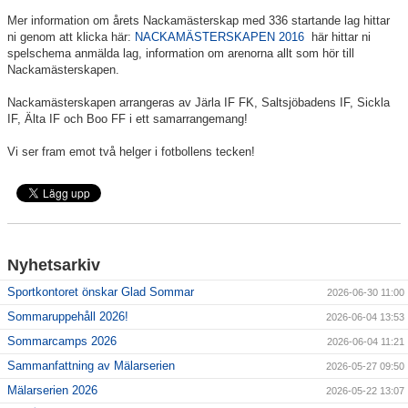
Mer information om årets Nackamästerskap med 336 startande lag hittar
ni genom att klicka här:
NACKAMÄSTERSKAPEN 2016
här hittar ni
spelschema anmälda lag, information om arenorna allt som hör till
Nackamästerskapen.
Nackamästerskapen arrangeras av Järla IF FK, Saltsjöbadens IF, Sickla
IF, Älta IF och Boo FF i ett samarrangemang!
Vi ser fram emot två helger i fotbollens tecken!
Nyhetsarkiv
Sportkontoret önskar Glad Sommar
2026-06-30 11:00
Sommaruppehåll 2026!
2026-06-04 13:53
Sommarcamps 2026
2026-06-04 11:21
Sammanfattning av Mälarserien
2026-05-27 09:50
Mälarserien 2026
2026-05-22 13:07