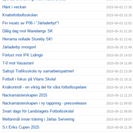
Hänt i veckan
2015-06-02 17:30
Knattefotbollsskolan
2015-06-02 15:15
Fin insats av P06 i "Järladerbyt"!
2015-06-01 12:52
Dålig dag mot Mariebergs SK
2015-05-31 21:20
Herrarna nollade Stureby SK!
2015-05-31 12:42
Järladerby imorgon!
2015-05-29 11:49
Förlust mot IFK Lidingö
2015-05-25 14:53
7-0 mot Vasastan!
2015-05-24 11:08
Saltsjö Trafiksskola ny samarbetspartner!
2015-05-22 13:39
Fotboll i fokus på Vilans Skola!
2015-05-21 15:11
Knäkontroll - en viktig del för våra fotbollsspelare
2015-05-18 14:40
Nackamästerskapen 2015
2015-05-12 11:23
Nackamästerskapen i ny tappning - pressrelease
2015-05-12 09:00
Snart dags för Landslagets Fotbollsskola!
2015-05-11 08:00
Mellanmål innan träning i Järlas Servering
2015-05-07 19:57
S:t Eriks Cupen 2015
2015-05-05 11:39