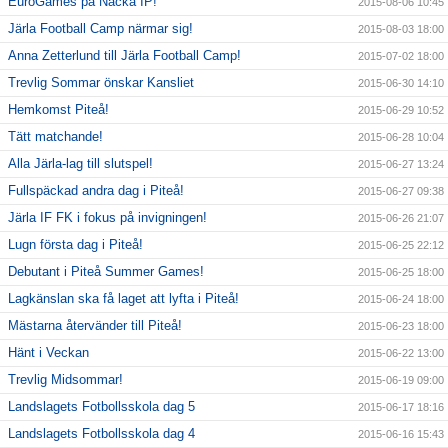
EuroGames på Nacka IP!
2015-08-06 10:45
Järla Football Camp närmar sig!
2015-08-03 18:00
Anna Zetterlund till Järla Football Camp!
2015-07-02 18:00
Trevlig Sommar önskar Kansliet
2015-06-30 14:10
Hemkomst Piteå!
2015-06-29 10:52
Tätt matchande!
2015-06-28 10:04
Alla Järla-lag till slutspel!
2015-06-27 13:24
Fullspäckad andra dag i Piteå!
2015-06-27 09:38
Järla IF FK i fokus på invigningen!
2015-06-26 21:07
Lugn första dag i Piteå!
2015-06-25 22:12
Debutant i Piteå Summer Games!
2015-06-25 18:00
Lagkänslan ska få laget att lyfta i Piteå!
2015-06-24 18:00
Mästarna återvänder till Piteå!
2015-06-23 18:00
Hänt i Veckan
2015-06-22 13:00
Trevlig Midsommar!
2015-06-19 09:00
Landslagets Fotbollsskola dag 5
2015-06-17 18:16
Landslagets Fotbollsskola dag 4
2015-06-16 15:43