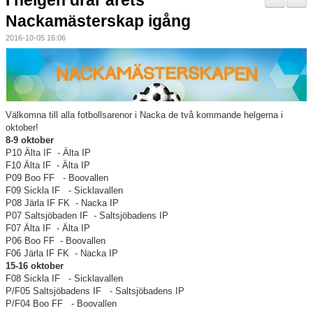
I helgen drar årets
Nyheter
Nackamästerskap igång
2016-10-05 16:06
Verksamheten
Trygg förening
Vårdnadshavare
Välkomna till alla fotbollsarenor i Nacka de två kommande helgerna i
oktober!
Sponsorer
8-9 oktober
P10 Älta IF - Älta IP
F10 Älta IF - Älta IP
Utbildningar
P09 Boo FF - Boovallen
F09 Sickla IF - Sicklavallen
Stipendier
P08 Järla IF FK - Nacka IP
P07 Saltsjöbaden IF - Saltsjöbadens IP
F07 Älta IF - Älta IP
Styrelse och Årsmöte
P06 Boo FF - Boovallen
F06 Järla IF FK - Nacka IP
Kalender
15-16 oktober
F08 Sickla IF - Sicklavallen
P/F05 Saltsjöbadens IF - Saltsjöbadens IP
Kvalitetsklubb
P/F04 Boo FF - Boovallen