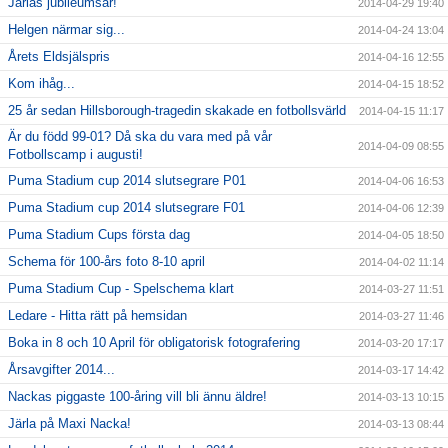
Järlas jubileumsår!
2014-04-29 19:40
Helgen närmar sig...
2014-04-24 13:04
Årets Eldsjälspris
2014-04-16 12:55
Kom ihåg...
2014-04-15 18:52
25 år sedan Hillsborough-tragedin skakade en fotbollsvärld
2014-04-15 11:17
Är du född 99-01? Då ska du vara med på vår
2014-04-09 08:55
Fotbollscamp i augusti!
Puma Stadium cup 2014 slutsegrare P01
2014-04-06 16:53
Puma Stadium cup 2014 slutsegrare F01
2014-04-06 12:39
Puma Stadium Cups första dag
2014-04-05 18:50
Schema för 100-års foto 8-10 april
2014-04-02 11:14
Puma Stadium Cup - Spelschema klart
2014-03-27 11:51
Ledare - Hitta rätt på hemsidan
2014-03-27 11:46
Boka in 8 och 10 April för obligatorisk fotografering
2014-03-20 17:17
Årsavgifter 2014...
2014-03-17 14:42
Nackas piggaste 100-åring vill bli ännu äldre!
2014-03-13 10:15
Järla på Maxi Nacka!
2014-03-13 08:44