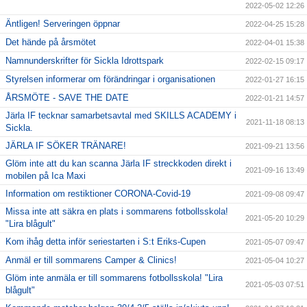
2022-05-02 12:26
Äntligen! Serveringen öppnar
2022-04-25 15:28
Det hände på årsmötet
2022-04-01 15:38
Namnunderskrifter för Sickla Idrottspark
2022-02-15 09:17
Styrelsen informerar om förändringar i organisationen
2022-01-27 16:15
ÅRSMÖTE - SAVE THE DATE
2022-01-21 14:57
Järla IF tecknar samarbetsavtal med SKILLS ACADEMY i
2021-11-18 08:13
Sickla.
JÄRLA IF SÖKER TRÄNARE!
2021-09-21 13:56
Glöm inte att du kan scanna Järla IF streckkoden direkt i
2021-09-16 13:49
mobilen på Ica Maxi
Information om restiktioner CORONA-Covid-19
2021-09-08 09:47
Missa inte att säkra en plats i sommarens fotbollsskola!
2021-05-20 10:29
"Lira blågult"
Kom ihåg detta inför seriestarten i S:t Eriks-Cupen
2021-05-07 09:47
Anmäl er till sommarens Camper & Clinics!
2021-05-04 10:27
Glöm inte anmäla er till sommarens fotbollsskola! "Lira
2021-05-03 07:51
blågult"