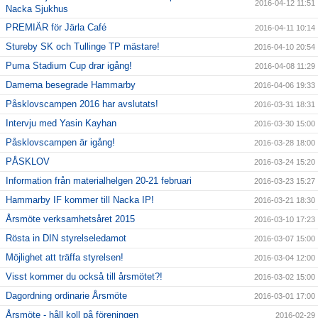
2016-04-12 11:51
Nacka Sjukhus
PREMIÄR för Järla Café
2016-04-11 10:14
Stureby SK och Tullinge TP mästare!
2016-04-10 20:54
Puma Stadium Cup drar igång!
2016-04-08 11:29
Damerna besegrade Hammarby
2016-04-06 19:33
Påsklovscampen 2016 har avslutats!
2016-03-31 18:31
Intervju med Yasin Kayhan
2016-03-30 15:00
Påsklovscampen är igång!
2016-03-28 18:00
PÅSKLOV
2016-03-24 15:20
Information från materialhelgen 20-21 februari
2016-03-23 15:27
Hammarby IF kommer till Nacka IP!
2016-03-21 18:30
Årsmöte verksamhetsåret 2015
2016-03-10 17:23
Rösta in DIN styrelseledamot
2016-03-07 15:00
Möjlighet att träffa styrelsen!
2016-03-04 12:00
Visst kommer du också till årsmötet?!
2016-03-02 15:00
Dagordning ordinarie Årsmöte
2016-03-01 17:00
Årsmöte - håll koll på föreningen
2016-02-29