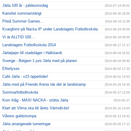
Järla 100 år - jubileumsdag
2014-07-14 00:01
Kansliet sommarstängt
2014-06-30 18:00
Piteå Summer Games...
2014-06-24 11:09
Kvarglömt på Nacka IP under Landslagets Fotbollsskola
2014-06-24 09:59
Vi är ALLTID 100....
2014-06-18 09:59
Landslagets Fotbollsskola 2014
2014-06-17 17:17
Järlatjejer till stadsläger i Hallstavik
2014-06-04 16:52
Sverige - Belgien 1 juni Järla med på planen
2014-06-04 09:40
Efterlyses
2014-06-02 17:20
Café Järla - v23 öppettider!
2014-06-02 14:53
Järla med på Friends Arena när det är landskamp
2014-05-29 16:30
Sommarfotbollsskola
2014-05-27 12:00
Kom ihåg - MAXI NACKA - stötta Järla
2014-05-27
Klart att Vilma ska bli årets Värmdö-bo!
2014-05-16 14:04
Vårens guldstrumpa
2014-05-13 15:42
Järla arrangerade turneringar
2014-05-05 17:12