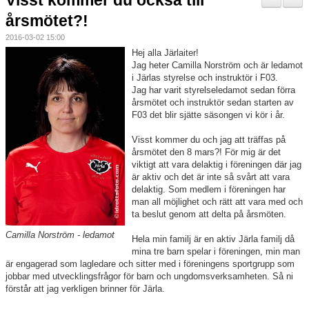
Visst kommer du också till
Nyheter
årsmötet?!
2016-03-02 15:00
Verksamheten
Hej alla Järlaiter!
Jag heter Camilla Norström och är ledamot
Trygg förening
i Järlas styrelse och instruktör i F03.
Jag har varit styrelseledamot sedan förra
Vårdnadshavare
årsmötet och instruktör sedan starten av
F03 det blir sjätte säsongen vi kör i år.
Sponsorer
Visst kommer du och jag att träffas på
årsmötet den 8 mars?! För mig är det
Utbildningar
viktigt att vara delaktig i föreningen där jag
är aktiv och det är inte så svårt att vara
delaktig. Som medlem i föreningen har
Stipendier
man all möjlighet och rätt att vara med och
ta beslut genom att delta på årsmöten.
Styrelse och Årsmöte
Camilla Norström - ledamot
Hela min familj är en aktiv Järla familj då
mina tre barn spelar i föreningen, min man
Kalender
är engagerad som lagledare och sitter med i föreningens sportgrupp som
jobbar med utvecklingsfrågor för barn och ungdomsverksamheten. Så ni
Kvalitetsklubb
förstår att jag verkligen brinner för Järla.