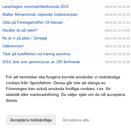
Landslagets sommarfotbollsskola 2014
2014-03-10 15:09
Malles Minnesfonds stipendie Guldstrumpan
2014-03-10 12:53
Järla på Företagarträffen 19 februari
2014-02-18 17:10
Handlar du på nätet?
2014-02-17 14:05
Nu är vi på plats i Senegal
2014-02-04 14:20
Välkommen!
2014-01-29 11:15
Tänk på kyleffekten vid träning utomhus
2014-01-28 18:28
2014, året som genomsyras av 100 årsfirande
2014-01-26 11:09
Årsmöte
2014-01-26 11:06
För att hemsidan ska fungera korrekt använder vi nödvändiga
Ny hemsida! - nu kör vi
2014-01-17 14:12
cookies från SportAdmin. Dessa går inte att stänga av.
Vilken fantastisk fotbollssäsong
2013-11-11 17:32
Föreningen kan också använda frivilliga cookies, t.ex. för
Järla IF FKs organisation förstärks
2013-11-11 17:29
statistik eller marknadsföring. Du väljer själv om du vill acceptera
dessa.
Anpassa dina val
Cookie-inställningar
Gå till Webbversion
Acceptera nödvändiga
Acceptera alla