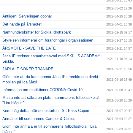
2022-06-21 13:43
2022-05-02 12:26
Äntligen! Serveringen öppnar
2022-04-25 15:28
Det hände på årsmötet
2022-04-01 15:38
Namnunderskrifter för Sickla Idrottspark
2022-02-15 09:17
Styrelsen informerar om förändringar i organisationen
2022-01-27 16:15
ÅRSMÖTE - SAVE THE DATE
2022-01-21 14:57
Järla IF tecknar samarbetsavtal med SKILLS ACADEMY i
2021-11-18 08:13
Sickla.
JÄRLA IF SÖKER TRÄNARE!
2021-09-21 13:56
Glöm inte att du kan scanna Järla IF streckkoden direkt i
2021-09-16 13:49
mobilen på Ica Maxi
Information om restiktioner CORONA-Covid-19
2021-09-08 09:47
Missa inte att säkra en plats i sommarens fotbollsskola!
2021-05-20 10:29
"Lira blågult"
Kom ihåg detta inför seriestarten i S:t Eriks-Cupen
2021-05-07 09:47
Anmäl er till sommarens Camper & Clinics!
2021-05-04 10:27
Glöm inte anmäla er till sommarens fotbollsskola! "Lira
2021-05-03 07:51
blågult"