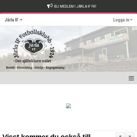
BLI MEDLEM I JÄRLA IF FK!
Järla IF
Logga in
Hem
Intresseanmälan
Bli stödmedlem
Kontakt och Drop-in tider
<
>