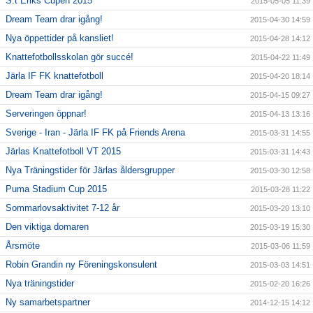
S:t Eriks Cupen 2015
2015-05-05 11:39
Dream Team drar igång!
2015-04-30 14:59
Nya öppettider på kansliet!
2015-04-28 14:12
Knattefotbollsskolan gör succé!
2015-04-22 11:49
Järla IF FK knattefotboll
2015-04-20 18:14
Dream Team drar igång!
2015-04-15 09:27
Serveringen öppnar!
2015-04-13 13:16
Sverige - Iran - Järla IF FK på Friends Arena
2015-03-31 14:55
Järlas Knattefotboll VT 2015
2015-03-31 14:43
Nya Träningstider för Järlas åldersgrupper
2015-03-30 12:58
Puma Stadium Cup 2015
2015-03-28 11:22
Sommarlovsaktivitet 7-12 år
2015-03-20 13:10
Den viktiga domaren
2015-03-19 15:30
Årsmöte
2015-03-06 11:59
Robin Grandin ny Föreningskonsulent
2015-03-03 14:51
Nya träningstider
2015-02-20 16:26
Ny samarbetspartner
2014-12-15 14:12