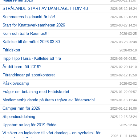
Mälarserien 2026
2026-05-22 13:07
STRÅLANDE START AV DAM-LAGET I DIV 4B
2026-05-12 16:24
Sommarens höjdpunkt är här!
2026-04-15 16:39
Start för Knatteverksamheten 2026
2026-03-27 14:24
Kom och träffa Rasmus!!!
2026-03-25
Kallelse till årsmötet 2026-03-30
2026-03-23 20:48
Fritidskort
2026-03-18
Hipp Hipp Hurra - Kallelse att fira
2026-03-03 09:51
Är ditt barn fött 2019?
2026-02-20 14:10
Förändringar på sportkontoret
2026-02-12 15:58
Påsklovscamp
2026-02-02
Frågor om betalning med Fritidskortet
2026-01-22 09:57
Medlemserbjudande på årets utgåva av Järlamerch!
2026-01-16 13:44
Camper mm för 2026
2026-01-12 16:06
Stipendieutdelning
2025-12-15 23:24
Uppstart av lag för 2019 födda
2025-12-04
Vi söker en lagledare till vårt damlag – en nyckelroll för
2025-11-11 14:56