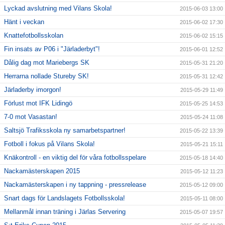
Lyckad avslutning med Vilans Skola!
2015-06-03 13:00
Hänt i veckan
2015-06-02 17:30
Knattefotbollsskolan
2015-06-02 15:15
Fin insats av P06 i "Järladerbyt"!
2015-06-01 12:52
Dålig dag mot Mariebergs SK
2015-05-31 21:20
Herrarna nollade Stureby SK!
2015-05-31 12:42
Järladerby imorgon!
2015-05-29 11:49
Förlust mot IFK Lidingö
2015-05-25 14:53
7-0 mot Vasastan!
2015-05-24 11:08
Saltsjö Trafiksskola ny samarbetspartner!
2015-05-22 13:39
Fotboll i fokus på Vilans Skola!
2015-05-21 15:11
Knäkontroll - en viktig del för våra fotbollsspelare
2015-05-18 14:40
Nackamästerskapen 2015
2015-05-12 11:23
Nackamästerskapen i ny tappning - pressrelease
2015-05-12 09:00
Snart dags för Landslagets Fotbollsskola!
2015-05-11 08:00
Mellanmål innan träning i Järlas Servering
2015-05-07 19:57