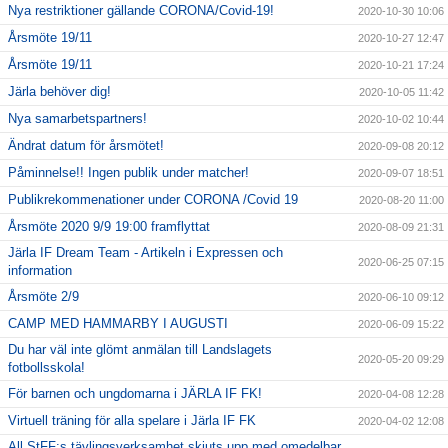
Nya restriktioner gällande CORONA/Covid-19!
2020-10-30 10:06
Årsmöte 19/11
2020-10-27 12:47
Årsmöte 19/11
2020-10-21 17:24
Järla behöver dig!
2020-10-05 11:42
Nya samarbetspartners!
2020-10-02 10:44
Ändrat datum för årsmötet!
2020-09-08 20:12
Påminnelse!! Ingen publik under matcher!
2020-09-07 18:51
Publikrekommenationer under CORONA /Covid 19
2020-08-20 11:00
Årsmöte 2020 9/9 19:00 framflyttat
2020-08-09 21:31
Järla IF Dream Team - Artikeln i Expressen och
2020-06-25 07:15
information
Årsmöte 2/9
2020-06-10 09:12
CAMP MED HAMMARBY I AUGUSTI
2020-06-09 15:22
Du har väl inte glömt anmälan till Landslagets
2020-05-20 09:29
fotbollsskola!
För barnen och ungdomarna i JÄRLA IF FK!
2020-04-08 12:28
Virtuell träning för alla spelare i Järla IF FK
2020-04-02 12:08
All StFF:s tävlingsverksamhet skjuts upp med omedelbar