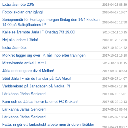
Extra årsmöte 23/5
2018-04-23 08:39
Fotbollskolan drar igång!
2018-04-17 18:07
Seriepremiär för Herrlaget imorgon lördag den 14/4 klockan
2018-04-13 12:30
14:00 på Saltsjöbadens IP
Kallelse årsmöte Järla IF Onsdag 7/3 19.00!
2018-02-11 13:15
Hej alla ledare i Järla!
2018-01-26 12:30
Extra årsmöte.
2017-10-30 14:42
Mörkret lägger sig över IP, håll ihop efter träningen!
2017-10-22 18:10
Missvisande artikel i Mitt i
2017-10-18 11:15
Järla seriesegrare div 4 Mellan!
2017-09-30 09:33
Stöd Järla IF när du handlar på ICA Maxi!
2017-09-27 14:07
Världsrekord på Järladagen på Nacka IP!
2017-06-17 17:16
Lär känna Järlas Seniorer!
2017-06-15 15:01
Kom och se Järlas herrar ta emot FC Krukan!
2017-05-22 12:13
Lär känna Järlas Seniorer!
2017-05-15 08:44
Lär känna Järlas Seniorer!
2017-05-02 10:34
Fatta, ni gör ett fantastiskt arbete men är du en förälder
2017-04-21 08:27