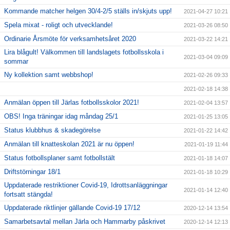
Kommande matcher helgen 30/4-2/5 ställs in/skjuts upp!
2021-04-27 10:21
Spela mixat - roligt och utvecklande!
2021-03-26 08:50
Ordinarie Årsmöte för verksamhetsåret 2020
2021-03-22 14:21
Lira blågult! Välkommen till landslagets fotbollsskola i
2021-03-04 09:09
sommar
Ny kollektion samt webbshop!
2021-02-26 09:33
2021-02-18 14:38
Anmälan öppen till Järlas fotbollsskolor 2021!
2021-02-04 13:57
OBS! Inga träningar idag måndag 25/1
2021-01-25 13:05
Status klubbhus & skadegörelse
2021-01-22 14:42
Anmälan till knatteskolan 2021 är nu öppen!
2021-01-19 11:44
Status fotbollsplaner samt fotbollstält
2021-01-18 14:07
Driftstörningar 18/1
2021-01-18 10:29
Uppdaterade restriktioner Covid-19, Idrottsanläggningar
2021-01-14 12:40
fortsatt stängda!
Uppdaterade riktlinjer gällande Covid-19 17/12
2020-12-14 13:54
Samarbetsavtal mellan Järla och Hammarby påskrivet
2020-12-14 12:13