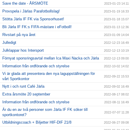
Save the date - ÅRSMÖTE
2023-01-23 14:11
Provspela i Järlas Parafotbollslag!
2023-01-19 16:33
Stötta Järla IF FK via Sponsorhuset!
2023-01-18 15:07
Bli Järla IF FK:s FIFA-mästare i eFotboll!
2023-01-13 12:36
Rivstart på nya året
2023-01-09 14:04
Julledigt
2022-12-23 16:49
Julklappar hos Intersport
2022-12-13 10:19
Förnyat sponsringsavtal mellan Ica Maxi Nacka och Järla
2022-12-13 09:00
Information från ordförande och styrelse
2022-10-02 14:02
Vi är glada att presentera den nya laguppställningen för
2022-09-22 15:53
vårt Sportkontor
Nytt i och runt Café Järla
2022-09-02 16:49
Extra årsmöte 20 september
2022-08-17 08:02
Information från ordförande och styrelse
2022-08-11 16:49
Är du en av två personer som Järla IF FK söker till
2022-07-07 11:28
sportkontoret?
Utbildningscoach + Biljetter HIF-DIF 21/8
2022-06-27 09:08