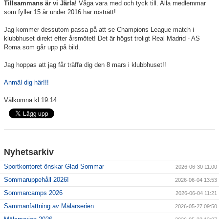
Tillsammans är vi Järla
! Våga vara med och tyck till. Alla medlemmar
som fyller 15 år under 2016 har rösträtt!
Jag kommer dessutom passa på att se Champions League match i
klubbhuset direkt efter årsmötet! Det är högst troligt Real Madrid - AS
Roma som går upp på bild.
Jag hoppas att jag får träffa dig den 8 mars i klubbhuset!!
Anmäl dig här!!!
Välkomna kl 19.14
Nyhetsarkiv
Sportkontoret önskar Glad Sommar
2026-06-30 11:00
Sommaruppehåll 2026!
2026-06-04 13:53
Sommarcamps 2026
2026-06-04 11:21
Sammanfattning av Mälarserien
2026-05-27 09:50