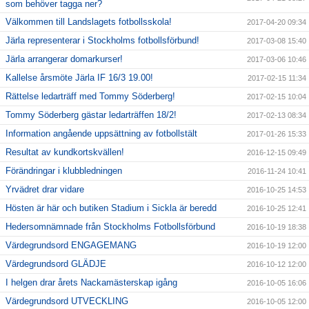
som behöver tagga ner?
Välkommen till Landslagets fotbollsskola!
2017-04-20 09:34
Järla representerar i Stockholms fotbollsförbund!
2017-03-08 15:40
Järla arrangerar domarkurser!
2017-03-06 10:46
Kallelse årsmöte Järla IF 16/3 19.00!
2017-02-15 11:34
Rättelse ledarträff med Tommy Söderberg!
2017-02-15 10:04
Tommy Söderberg gästar ledarträffen 18/2!
2017-02-13 08:34
Information angående uppsättning av fotbollstält
2017-01-26 15:33
Resultat av kundkortskvällen!
2016-12-15 09:49
Förändringar i klubbledningen
2016-11-24 10:41
Yrvädret drar vidare
2016-10-25 14:53
Hösten är här och butiken Stadium i Sickla är beredd
2016-10-25 12:41
Hedersomnämnade från Stockholms Fotbollsförbund
2016-10-19 18:38
Värdegrundsord ENGAGEMANG
2016-10-19 12:00
Värdegrundsord GLÄDJE
2016-10-12 12:00
I helgen drar årets Nackamästerskap igång
2016-10-05 16:06
Värdegrundsord UTVECKLING
2016-10-05 12:00