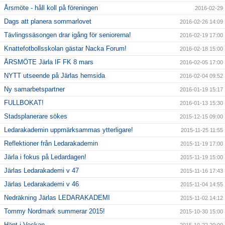
Årsmöte - håll koll på föreningen
2016-02-29
Dags att planera sommarlovet
2016-02-26 14:09
Tävlingssäsongen drar igång för seniorerna!
2016-02-19 17:00
Knattefotbollsskolan gästar Nacka Forum!
2016-02-18 15:00
ÅRSMÖTE Järla IF FK 8 mars
2016-02-05 17:00
NYTT utseende på Järlas hemsida
2016-02-04 09:52
Ny samarbetspartner
2016-01-19 15:17
FULLBOKAT!
2016-01-13 15:30
Stadsplanerare sökes
2015-12-15 09:00
Ledarakademin uppmärksammas ytterligare!
2015-11-25 11:55
Reflektioner från Ledarakademin
2015-11-19 17:00
Järla i fokus på Ledardagen!
2015-11-19 15:00
Järlas Ledarakademi v 47
2015-11-16 17:43
Järlas Ledarakademi v 46
2015-11-04 14:55
Nedräkning Järlas LEDARAKADEMI
2015-11-02 14:12
Tommy Nordmark summerar 2015!
2015-10-30 15:00
Hänt i Veckan