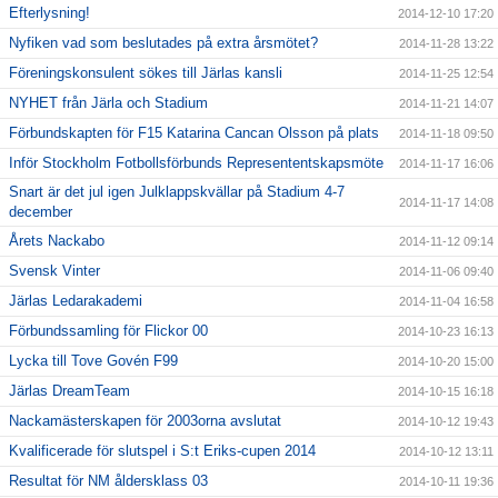
Efterlysning!
2014-12-10 17:20
Nyfiken vad som beslutades på extra årsmötet?
2014-11-28 13:22
Föreningskonsulent sökes till Järlas kansli
2014-11-25 12:54
NYHET från Järla och Stadium
2014-11-21 14:07
Förbundskapten för F15 Katarina Cancan Olsson på plats
2014-11-18 09:50
Inför Stockholm Fotbollsförbunds Represententskapsmöte
2014-11-17 16:06
Snart är det jul igen Julklappskvällar på Stadium 4-7
2014-11-17 14:08
december
Årets Nackabo
2014-11-12 09:14
Svensk Vinter
2014-11-06 09:40
Järlas Ledarakademi
2014-11-04 16:58
Förbundssamling för Flickor 00
2014-10-23 16:13
Lycka till Tove Govén F99
2014-10-20 15:00
Järlas DreamTeam
2014-10-15 16:18
Nackamästerskapen för 2003orna avslutat
2014-10-12 19:43
Kvalificerade för slutspel i S:t Eriks-cupen 2014
2014-10-12 13:11
Resultat för NM åldersklass 03
2014-10-11 19:36