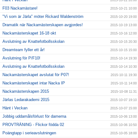
2015-10-22 20:00
F03 Nackamästare!
2015-10-21 10:00
"Vi som är Järla" möter Rickard Waldenström
2015-10-20 19:00
Dramatik när Nackamästerskapen avgjordes!
2015-10-19 13:00
Nackamästerskapet 16-18 okt
2015-10-16 12:00
Avslutning av Knattefotbollsskolan
2015-10-15 20:30
Dreamteam fyller ett år!
2015-10-15 15:00
Avslutning för P/F10!
2015-10-14 19:30
Avslutning av Knattefotbollsskolan
2015-10-14 10:30
Nackamästerskapet avslutat för P07!
2015-10-11 19:30
Nackamästerskapet intar Nacka IP
2015-10-11 14:00
Nackamästerskapen 2015
2015-10-08 11:31
Järlas Ledarakademi 2015
2015-10-07 19:10
Hänt i Veckan
2015-10-07 15:00
Jobbig uddamålsförlust för damerna
2015-10-06 13:00
PROVTRÄNING - Flickor födda 02
2015-10-06 10:50
Poängtapp i serieavslutningen
2015-10-05 18:00