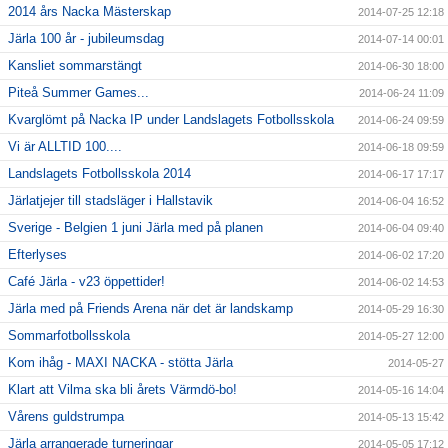
2014 års Nacka Mästerskap
2014-07-25 12:18
Järla 100 år - jubileumsdag
2014-07-14 00:01
Kansliet sommarstängt
2014-06-30 18:00
Piteå Summer Games...
2014-06-24 11:09
Kvarglömt på Nacka IP under Landslagets Fotbollsskola
2014-06-24 09:59
Vi är ALLTID 100....
2014-06-18 09:59
Landslagets Fotbollsskola 2014
2014-06-17 17:17
Järlatjejer till stadsläger i Hallstavik
2014-06-04 16:52
Sverige - Belgien 1 juni Järla med på planen
2014-06-04 09:40
Efterlyses
2014-06-02 17:20
Café Järla - v23 öppettider!
2014-06-02 14:53
Järla med på Friends Arena när det är landskamp
2014-05-29 16:30
Sommarfotbollsskola
2014-05-27 12:00
Kom ihåg - MAXI NACKA - stötta Järla
2014-05-27
Klart att Vilma ska bli årets Värmdö-bo!
2014-05-16 14:04
Vårens guldstrumpa
2014-05-13 15:42
Järla arrangerade turneringar
2014-05-05 17:12