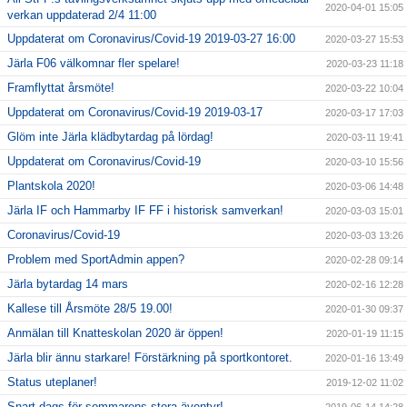
2020-04-01 15:05
verkan uppdaterad 2/4 11:00
Uppdaterat om Coronavirus/Covid-19 2019-03-27 16:00
2020-03-27 15:53
Järla F06 välkomnar fler spelare!
2020-03-23 11:18
Framflyttat årsmöte!
2020-03-22 10:04
Uppdaterat om Coronavirus/Covid-19 2019-03-17
2020-03-17 17:03
Glöm inte Järla klädbytardag på lördag!
2020-03-11 19:41
Uppdaterat om Coronavirus/Covid-19
2020-03-10 15:56
Plantskola 2020!
2020-03-06 14:48
Järla IF och Hammarby IF FF i historisk samverkan!
2020-03-03 15:01
Coronavirus/Covid-19
2020-03-03 13:26
Problem med SportAdmin appen?
2020-02-28 09:14
Järla bytardag 14 mars
2020-02-16 12:28
Kallese till Årsmöte 28/5 19.00!
2020-01-30 09:37
Anmälan till Knatteskolan 2020 är öppen!
2020-01-19 11:15
Järla blir ännu starkare! Förstärkning på sportkontoret.
2020-01-16 13:49
Status uteplaner!
2019-12-02 11:02
Snart dags för sommarens stora äventyr!