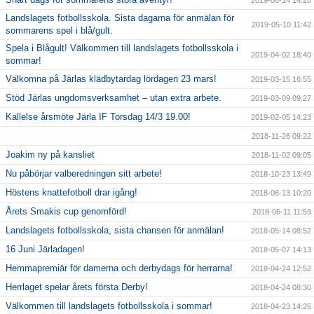
2019-06-14 14:28
Landslagets fotbollsskola. Sista dagarna för anmälan för
2019-05-10 11:42
sommarens spel i blå/gult.
Spela i Blågult! Välkommen till landslagets fotbollsskola i
2019-04-02 18:40
sommar!
Välkomna på Järlas klädbytardag lördagen 23 mars!
2019-03-15 16:55
Stöd Järlas ungdomsverksamhet – utan extra arbete.
2019-03-09 09:27
Kallelse årsmöte Järla IF Torsdag 14/3 19.00!
2019-02-05 14:23
2018-11-26 09:22
Joakim ny på kansliet
2018-11-02 09:05
Nu påbörjar valberedningen sitt arbete!
2018-10-23 13:49
Höstens knattefotboll drar igång!
2018-08-13 10:20
Årets Smakis cup genomförd!
2018-06-11 11:59
Landslagets fotbollsskola, sista chansen för anmälan!
2018-05-14 08:52
16 Juni Järladagen!
2018-05-07 14:13
Hemmapremiär för damerna och derbydags för herrarna!
2018-04-24 12:52
Herrlaget spelar årets första Derby!
2018-04-24 08:30
Välkommen till landslagets fotbollsskola i sommar!
2018-04-23 14:26