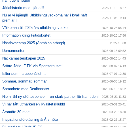
framtidens fotbol
Järlahistoria med hjärta!!!
2025-11-10 18:27
Nu är vi igång!!! Utbildningsveckorna har i kväll haft
2025-11-03 19:14
premiär!!
Välkomna till 2025 års utbildningsveckor
2025-10-28 08:44
Information kring Fritidskortet
2025-10-20 17:56
Höstlovscamp 2025 (Anmälan stängd)
2025-10-08
Domarmentor
2025-09-15 09:52
Nackamästerskapen 2025
2025-08-26 14:43
Stötta Järla IF FK via Sponsorhuset!
2025-08-07 14:13
Efter sommaruppehållet....
2025-07-07 12:30
Sommar, sommar, sommar
2025-06-30 19:12
Samarbete med Dealbooster
2025-06-18 18:52
Niemi Bil ny stöttesponsor – en stark partner för framtiden!
2025-05-21 11:33
Vi har fått utmärkelsen Kvalitetsklubb!
2025-03-31 20:41
Årsmöte 30 mars
2025-03-23 18:30
Inspirationsföreläsning & Årsmöte
2025-02-27 15:27