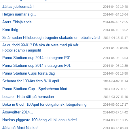
Järlas jubileumsår!
2014-04-29 19:40
Helgen närmar sig...
2014-04-24 13:04
Årets Eldsjälspris
2014-04-16 12:55
Kom ihåg...
2014-04-15 18:52
25 år sedan Hillsborough-tragedin skakade en fotbollsvärld
2014-04-15 11:17
Är du född 99-01? Då ska du vara med på vår
2014-04-09 08:55
Fotbollscamp i augusti!
Puma Stadium cup 2014 slutsegrare P01
2014-04-06 16:53
Puma Stadium cup 2014 slutsegrare F01
2014-04-06 12:39
Puma Stadium Cups första dag
2014-04-05 18:50
Schema för 100-års foto 8-10 april
2014-04-02 11:14
Puma Stadium Cup - Spelschema klart
2014-03-27 11:51
Ledare - Hitta rätt på hemsidan
2014-03-27 11:46
Boka in 8 och 10 April för obligatorisk fotografering
2014-03-20 17:17
Årsavgifter 2014...
2014-03-17 14:42
Nackas piggaste 100-åring vill bli ännu äldre!
2014-03-13 10:15
Järla på Maxi Nacka!
2014-03-13 08:44