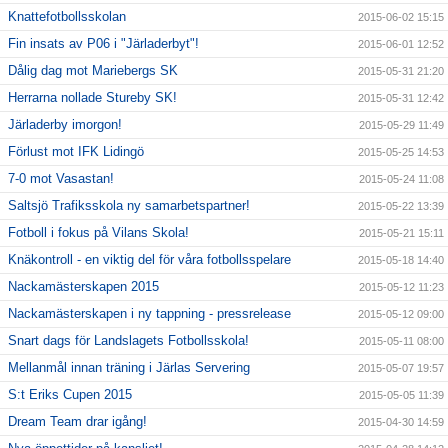
Knattefotbollsskolan
2015-06-02 15:15
Fin insats av P06 i "Järladerbyt"!
2015-06-01 12:52
Dålig dag mot Mariebergs SK
2015-05-31 21:20
Herrarna nollade Stureby SK!
2015-05-31 12:42
Järladerby imorgon!
2015-05-29 11:49
Förlust mot IFK Lidingö
2015-05-25 14:53
7-0 mot Vasastan!
2015-05-24 11:08
Saltsjö Trafiksskola ny samarbetspartner!
2015-05-22 13:39
Fotboll i fokus på Vilans Skola!
2015-05-21 15:11
Knäkontroll - en viktig del för våra fotbollsspelare
2015-05-18 14:40
Nackamästerskapen 2015
2015-05-12 11:23
Nackamästerskapen i ny tappning - pressrelease
2015-05-12 09:00
Snart dags för Landslagets Fotbollsskola!
2015-05-11 08:00
Mellanmål innan träning i Järlas Servering
2015-05-07 19:57
S:t Eriks Cupen 2015
2015-05-05 11:39
Dream Team drar igång!
2015-04-30 14:59