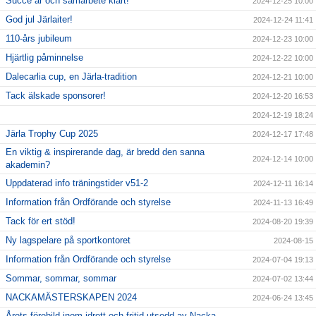
Succé år och samarbete klart!
2024-12-25 10:00
God jul Järlaiter!
2024-12-24 11:41
110-års jubileum
2024-12-23 10:00
Hjärtlig påminnelse
2024-12-22 10:00
Dalecarlia cup, en Järla-tradition
2024-12-21 10:00
Tack älskade sponsorer!
2024-12-20 16:53
2024-12-19 18:24
Järla Trophy Cup 2025
2024-12-17 17:48
En viktig & inspirerande dag, är bredd den sanna
2024-12-14 10:00
akademin?
Uppdaterad info träningstider v51-2
2024-12-11 16:14
Information från Ordförande och styrelse
2024-11-13 16:49
Tack för ert stöd!
2024-08-20 19:39
Ny lagspelare på sportkontoret
2024-08-15
Information från Ordförande och styrelse
2024-07-04 19:13
Sommar, sommar, sommar
2024-07-02 13:44
NACKAMÄSTERSKAPEN 2024
2024-06-24 13:45
Årets förebild inom idrott och fritid utsedd av Nacka