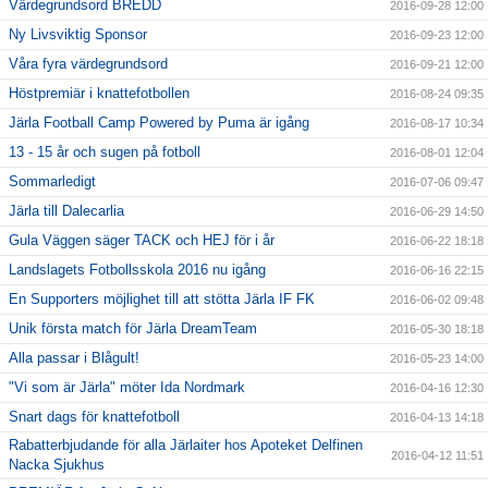
Värdegrundsord BREDD
2016-09-28 12:00
Ny Livsviktig Sponsor
2016-09-23 12:00
Våra fyra värdegrundsord
2016-09-21 12:00
Höstpremiär i knattefotbollen
2016-08-24 09:35
Järla Football Camp Powered by Puma är igång
2016-08-17 10:34
13 - 15 år och sugen på fotboll
2016-08-01 12:04
Sommarledigt
2016-07-06 09:47
Järla till Dalecarlia
2016-06-29 14:50
Gula Väggen säger TACK och HEJ för i år
2016-06-22 18:18
Landslagets Fotbollsskola 2016 nu igång
2016-06-16 22:15
En Supporters möjlighet till att stötta Järla IF FK
2016-06-02 09:48
Unik första match för Järla DreamTeam
2016-05-30 18:18
Alla passar i Blågult!
2016-05-23 14:00
"Vi som är Järla" möter Ida Nordmark
2016-04-16 12:30
Snart dags för knattefotboll
2016-04-13 14:18
Rabatterbjudande för alla Järlaiter hos Apoteket Delfinen
2016-04-12 11:51
Nacka Sjukhus