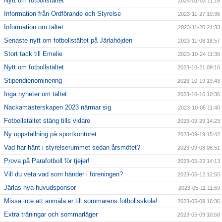
Nytt om fotbollstältet
2024-01-03 11:16
Information från Ordförande och Styrelse
2023-11-27 10:36
Information om tältet
2023-11-20 21:33
Senaste nytt om fotbollstältet på Järlahöjden
2023-11-08 18:57
Stort tack till Emelie
2023-10-24 11:30
Nytt om fotbollstältet
2023-10-21 09:16
Stipendienominering
2023-10-19 19:43
Inga nyheter om tältet
2023-10-16 10:36
Nackamästerskapen 2023 närmar sig
2023-10-05 11:40
Fotbollstältet stäng tills vidare
2023-09-29 14:23
Ny uppställning på sportkontoret
2023-09-19 15:42
Vad har hänt i styrelserummet sedan årsmötet?
2023-09-08 08:51
Prova på Parafotboll för tjejer!
2023-05-22 14:13
Vill du veta vad som händer i föreningen?
2023-05-12 12:55
Järlas nya huvudsponsor
2023-05-11 11:59
Missa inte att anmäla er till sommarens fotbollsskola!
2023-05-09 16:36
Extra träningar och sommarläger
2023-05-09 10:58