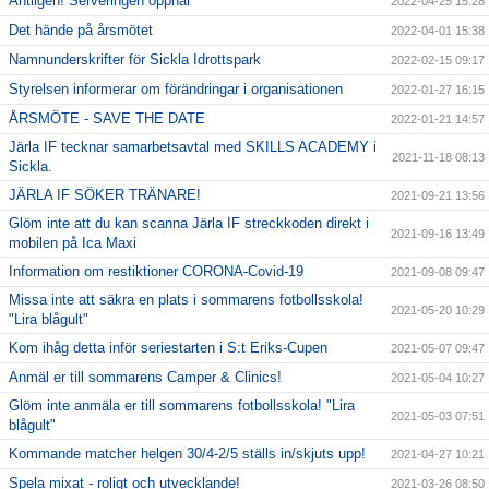
Äntligen! Serveringen öppnar
2022-04-25 15:28
Det hände på årsmötet
2022-04-01 15:38
Namnunderskrifter för Sickla Idrottspark
2022-02-15 09:17
Styrelsen informerar om förändringar i organisationen
2022-01-27 16:15
ÅRSMÖTE - SAVE THE DATE
2022-01-21 14:57
Järla IF tecknar samarbetsavtal med SKILLS ACADEMY i
2021-11-18 08:13
Sickla.
JÄRLA IF SÖKER TRÄNARE!
2021-09-21 13:56
Glöm inte att du kan scanna Järla IF streckkoden direkt i
2021-09-16 13:49
mobilen på Ica Maxi
Information om restiktioner CORONA-Covid-19
2021-09-08 09:47
Missa inte att säkra en plats i sommarens fotbollsskola!
2021-05-20 10:29
"Lira blågult"
Kom ihåg detta inför seriestarten i S:t Eriks-Cupen
2021-05-07 09:47
Anmäl er till sommarens Camper & Clinics!
2021-05-04 10:27
Glöm inte anmäla er till sommarens fotbollsskola! "Lira
2021-05-03 07:51
blågult"
Kommande matcher helgen 30/4-2/5 ställs in/skjuts upp!
2021-04-27 10:21
Spela mixat - roligt och utvecklande!
2021-03-26 08:50