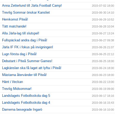
Anna Zetterlund till Järla Football Camp!
2015-07-02 18:00
Trevlig Sommar önskar Kansliet
2015-06-30 14:10
Hemkomst Piteå!
2015-06-29 10:52
Tätt matchande!
2015-06-28 10:04
Alla Järla-lag till slutspel!
2015-06-27 13:24
Fullspäckad andra dag i Piteå!
2015-06-27 09:38
Järla IF FK i fokus på invigningen!
2015-06-26 21:07
Lugn första dag i Piteå!
2015-06-25 22:12
Debutant i Piteå Summer Games!
2015-06-25 18:00
Lagkänslan ska få laget att lyfta i Piteå!
2015-06-24 18:00
Mästarna återvänder till Piteå!
2015-06-23 18:00
Hänt i Veckan
2015-06-22 13:00
Trevlig Midsommar!
2015-06-19 09:00
Landslagets Fotbollsskola dag 5
2015-06-17 18:16
Landslagets Fotbollsskola dag 4
2015-06-16 15:43
Damerna besegrade Ingarö
2015-06-16 10:00