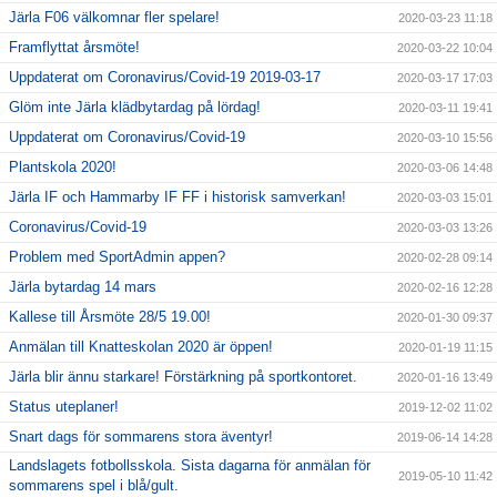
Järla F06 välkomnar fler spelare!
2020-03-23 11:18
Framflyttat årsmöte!
2020-03-22 10:04
Uppdaterat om Coronavirus/Covid-19 2019-03-17
2020-03-17 17:03
Glöm inte Järla klädbytardag på lördag!
2020-03-11 19:41
Uppdaterat om Coronavirus/Covid-19
2020-03-10 15:56
Plantskola 2020!
2020-03-06 14:48
Järla IF och Hammarby IF FF i historisk samverkan!
2020-03-03 15:01
Coronavirus/Covid-19
2020-03-03 13:26
Problem med SportAdmin appen?
2020-02-28 09:14
Järla bytardag 14 mars
2020-02-16 12:28
Kallese till Årsmöte 28/5 19.00!
2020-01-30 09:37
Anmälan till Knatteskolan 2020 är öppen!
2020-01-19 11:15
Järla blir ännu starkare! Förstärkning på sportkontoret.
2020-01-16 13:49
Status uteplaner!
2019-12-02 11:02
Snart dags för sommarens stora äventyr!
2019-06-14 14:28
Landslagets fotbollsskola. Sista dagarna för anmälan för
2019-05-10 11:42
sommarens spel i blå/gult.