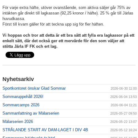
För varje extra häfte, utöver ovanstående, som aktiva säljer går 75% av
intäkten går direkt till lagkassan (92,25 kronor / häfte). 25 % går till Järlas
huvudkassa.
Först till kvarn gäller för att teckna upp sig för fler häften.
Vi hoppas och tror att detta är ett bra sätt att fylla era lagkassor på ett
enkelt sätt, där det också ger ett mervärde för den som väljer att
stötta Järla IF FK och ert lag.
Nyhetsarkiv
Sportkontoret önskar Glad Sommar
2026-06-30 11:00
Sommaruppehåll 2026!
2026-06-04 13:53
Sommarcamps 2026
2026-06-04 11:21
Sammanfattning av Mälarserien
2026-05-27 09:50
Mälarserien 2026
2026-05-22 13:07
STRÅLANDE START AV DAM-LAGET I DIV 4B
2026-05-12 16:24