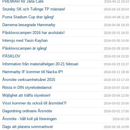
PREMIÄR för Järla Café
2016-04-11 10:14
Stureby SK och Tullinge TP mästare!
2016-04-10 20:54
Puma Stadium Cup drar igång!
2016-04-08 11:29
Damerna besegrade Hammarby
2016-04-06 19:33
Påsklovscampen 2016 har avslutats!
2016-03-31 18:31
Intervju med Yasin Kayhan
2016-03-30 15:00
Påsklovscampen är igång!
2016-03-28 18:00
PÅSKLOV
2016-03-24 15:20
Information från materialhelgen 20-21 februari
2016-03-23 15:27
Hammarby IF kommer till Nacka IP!
2016-03-21 18:30
Årsmöte verksamhetsåret 2015
2016-03-10 17:23
Rösta in DIN styrelseledamot
2016-03-07 15:00
Möjlighet att träffa styrelsen!
2016-03-04 12:00
Visst kommer du också till årsmötet?!
2016-03-02 15:00
Dagordning ordinarie Årsmöte
2016-03-01 17:00
Årsmöte - håll koll på föreningen
2016-02-29
Dags att planera sommarlovet
2016-02-26 14:09