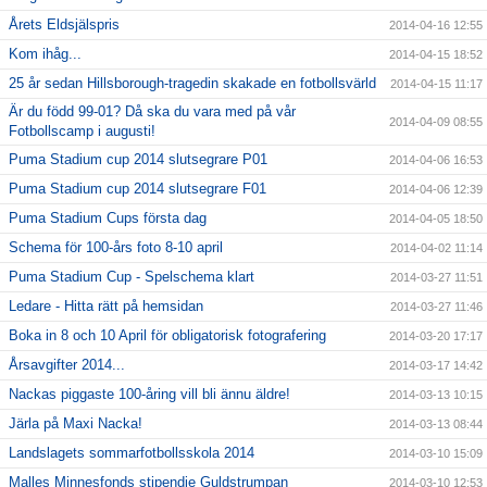
Årets Eldsjälspris
2014-04-16 12:55
Kom ihåg...
2014-04-15 18:52
25 år sedan Hillsborough-tragedin skakade en fotbollsvärld
2014-04-15 11:17
Är du född 99-01? Då ska du vara med på vår
2014-04-09 08:55
Fotbollscamp i augusti!
Puma Stadium cup 2014 slutsegrare P01
2014-04-06 16:53
Puma Stadium cup 2014 slutsegrare F01
2014-04-06 12:39
Puma Stadium Cups första dag
2014-04-05 18:50
Schema för 100-års foto 8-10 april
2014-04-02 11:14
Puma Stadium Cup - Spelschema klart
2014-03-27 11:51
Ledare - Hitta rätt på hemsidan
2014-03-27 11:46
Boka in 8 och 10 April för obligatorisk fotografering
2014-03-20 17:17
Årsavgifter 2014...
2014-03-17 14:42
Nackas piggaste 100-åring vill bli ännu äldre!
2014-03-13 10:15
Järla på Maxi Nacka!
2014-03-13 08:44
Landslagets sommarfotbollsskola 2014
2014-03-10 15:09
Malles Minnesfonds stipendie Guldstrumpan
2014-03-10 12:53