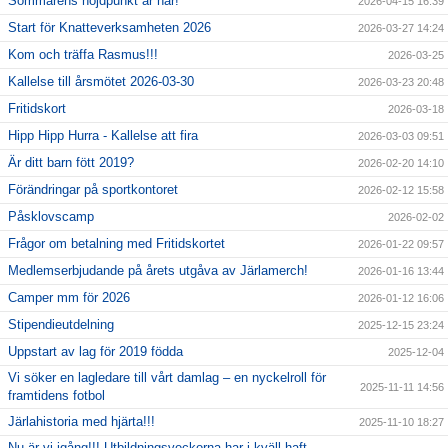
Sommarens höjdpunkt är här!
2026-04-15 16:39
Start för Knatteverksamheten 2026
2026-03-27 14:24
Kom och träffa Rasmus!!!
2026-03-25
Kallelse till årsmötet 2026-03-30
2026-03-23 20:48
Fritidskort
2026-03-18
Hipp Hipp Hurra - Kallelse att fira
2026-03-03 09:51
Är ditt barn fött 2019?
2026-02-20 14:10
Förändringar på sportkontoret
2026-02-12 15:58
Påsklovscamp
2026-02-02
Frågor om betalning med Fritidskortet
2026-01-22 09:57
Medlemserbjudande på årets utgåva av Järlamerch!
2026-01-16 13:44
Camper mm för 2026
2026-01-12 16:06
Stipendieutdelning
2025-12-15 23:24
Uppstart av lag för 2019 födda
2025-12-04
Vi söker en lagledare till vårt damlag – en nyckelroll för
2025-11-11 14:56
framtidens fotbol
Järlahistoria med hjärta!!!
2025-11-10 18:27
Nu är vi igång!!! Utbildningsveckorna har i kväll haft