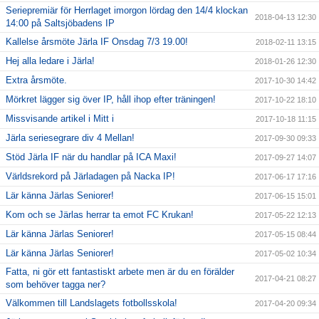
Seriepremiär för Herrlaget imorgon lördag den 14/4 klockan
2018-04-13 12:30
14:00 på Saltsjöbadens IP
Kallelse årsmöte Järla IF Onsdag 7/3 19.00!
2018-02-11 13:15
Hej alla ledare i Järla!
2018-01-26 12:30
Extra årsmöte.
2017-10-30 14:42
Mörkret lägger sig över IP, håll ihop efter träningen!
2017-10-22 18:10
Missvisande artikel i Mitt i
2017-10-18 11:15
Järla seriesegrare div 4 Mellan!
2017-09-30 09:33
Stöd Järla IF när du handlar på ICA Maxi!
2017-09-27 14:07
Världsrekord på Järladagen på Nacka IP!
2017-06-17 17:16
Lär känna Järlas Seniorer!
2017-06-15 15:01
Kom och se Järlas herrar ta emot FC Krukan!
2017-05-22 12:13
Lär känna Järlas Seniorer!
2017-05-15 08:44
Lär känna Järlas Seniorer!
2017-05-02 10:34
Fatta, ni gör ett fantastiskt arbete men är du en förälder
2017-04-21 08:27
som behöver tagga ner?
Välkommen till Landslagets fotbollsskola!
2017-04-20 09:34