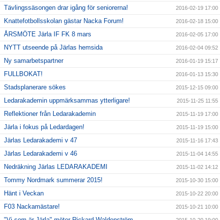
Tävlingssäsongen drar igång för seniorerna!
2016-02-19 17:00
Knattefotbollsskolan gästar Nacka Forum!
2016-02-18 15:00
ÅRSMÖTE Järla IF FK 8 mars
2016-02-05 17:00
NYTT utseende på Järlas hemsida
2016-02-04 09:52
Ny samarbetspartner
2016-01-19 15:17
FULLBOKAT!
2016-01-13 15:30
Stadsplanerare sökes
2015-12-15 09:00
Ledarakademin uppmärksammas ytterligare!
2015-11-25 11:55
Reflektioner från Ledarakademin
2015-11-19 17:00
Järla i fokus på Ledardagen!
2015-11-19 15:00
Järlas Ledarakademi v 47
2015-11-16 17:43
Järlas Ledarakademi v 46
2015-11-04 14:55
Nedräkning Järlas LEDARAKADEMI
2015-11-02 14:12
Tommy Nordmark summerar 2015!
2015-10-30 15:00
Hänt i Veckan
2015-10-22 20:00
F03 Nackamästare!
2015-10-21 10:00
"Vi som är Järla" möter Rickard Waldenström