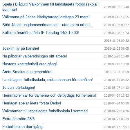
Spela i Blågult! Välkommen till landslagets fotbollsskola i
2019-04-02 18:40
sommar!
Välkomna på Järlas klädbytardag lördagen 23 mars!
2019-03-15 16:55
Stöd Järlas ungdomsverksamhet – utan extra arbete.
2019-03-09 09:27
Kallelse årsmöte Järla IF Torsdag 14/3 19.00!
2019-02-05 14:23
2018-11-26 09:22
Joakim ny på kansliet
2018-11-02 09:05
Nu påbörjar valberedningen sitt arbete!
2018-10-23 13:49
Höstens knattefotboll drar igång!
2018-08-13 10:20
Årets Smakis cup genomförd!
2018-06-11 11:59
Landslagets fotbollsskola, sista chansen för anmälan!
2018-05-14 08:52
16 Juni Järladagen!
2018-05-07 14:13
Hemmapremiär för damerna och derbydags för herrarna!
2018-04-24 12:52
Herrlaget spelar årets första Derby!
2018-04-24 08:30
Välkommen till landslagets fotbollsskola i sommar!
2018-04-23 14:26
Extra årsmöte 23/5
2018-04-23 08:39
Fotbollskolan drar igång!
2018-04-17 18:07