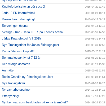
Nya öppettider på kansliet!
2015-04-28 14:12
Knattefotbollsskolan gör succé!
2015-04-22 11:49
Järla IF FK knattefotboll
2015-04-20 18:14
Dream Team drar igång!
2015-04-15 09:27
Serveringen öppnar!
2015-04-13 13:16
Sverige - Iran - Järla IF FK på Friends Arena
2015-03-31 14:55
Järlas Knattefotboll VT 2015
2015-03-31 14:43
Nya Träningstider för Järlas åldersgrupper
2015-03-30 12:58
Puma Stadium Cup 2015
2015-03-28 11:22
Sommarlovsaktivitet 7-12 år
2015-03-20 13:10
Den viktiga domaren
2015-03-19 15:30
Årsmöte
2015-03-06 11:59
Robin Grandin ny Föreningskonsulent
2015-03-03 14:51
Nya träningstider
2015-02-20 16:26
Ny samarbetspartner
2014-12-15 14:12
Efterlysning!
2014-12-10 17:20
Nyfiken vad som beslutades på extra årsmötet?
2014-11-28 13:22