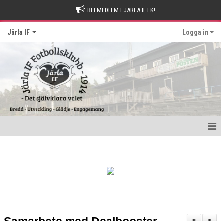
BLI MEDLEM I JÄRLA IF FK!
Järla IF
Logga in
Hem
Intresseanmälan
Bli stödmedlem
Kontakt och Drop-in tider
<
>