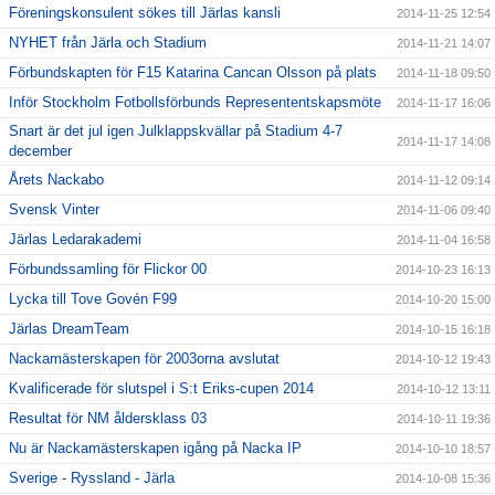
Föreningskonsulent sökes till Järlas kansli
2014-11-25 12:54
NYHET från Järla och Stadium
2014-11-21 14:07
Förbundskapten för F15 Katarina Cancan Olsson på plats
2014-11-18 09:50
Inför Stockholm Fotbollsförbunds Represententskapsmöte
2014-11-17 16:06
Snart är det jul igen Julklappskvällar på Stadium 4-7
2014-11-17 14:08
december
Årets Nackabo
2014-11-12 09:14
Svensk Vinter
2014-11-06 09:40
Järlas Ledarakademi
2014-11-04 16:58
Förbundssamling för Flickor 00
2014-10-23 16:13
Lycka till Tove Govén F99
2014-10-20 15:00
Järlas DreamTeam
2014-10-15 16:18
Nackamästerskapen för 2003orna avslutat
2014-10-12 19:43
Kvalificerade för slutspel i S:t Eriks-cupen 2014
2014-10-12 13:11
Resultat för NM åldersklass 03
2014-10-11 19:36
Nu är Nackamästerskapen igång på Nacka IP
2014-10-10 18:57
Sverige - Ryssland - Järla
2014-10-08 15:36