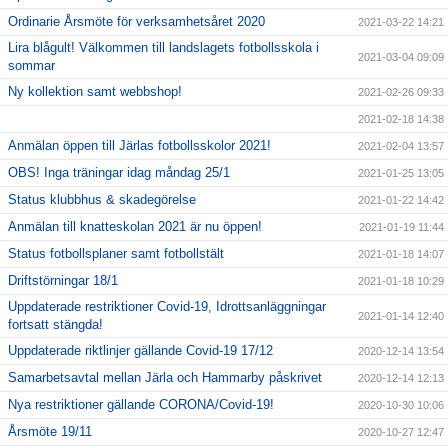
Ordinarie Årsmöte för verksamhetsåret 2020
2021-03-22 14:21
Lira blågult! Välkommen till landslagets fotbollsskola i
2021-03-04 09:09
sommar
Ny kollektion samt webbshop!
2021-02-26 09:33
2021-02-18 14:38
Anmälan öppen till Järlas fotbollsskolor 2021!
2021-02-04 13:57
OBS! Inga träningar idag måndag 25/1
2021-01-25 13:05
Status klubbhus & skadegörelse
2021-01-22 14:42
Anmälan till knatteskolan 2021 är nu öppen!
2021-01-19 11:44
Status fotbollsplaner samt fotbollstält
2021-01-18 14:07
Driftstörningar 18/1
2021-01-18 10:29
Uppdaterade restriktioner Covid-19, Idrottsanläggningar
2021-01-14 12:40
fortsatt stängda!
Uppdaterade riktlinjer gällande Covid-19 17/12
2020-12-14 13:54
Samarbetsavtal mellan Järla och Hammarby påskrivet
2020-12-14 12:13
Nya restriktioner gällande CORONA/Covid-19!
2020-10-30 10:06
Årsmöte 19/11
2020-10-27 12:47