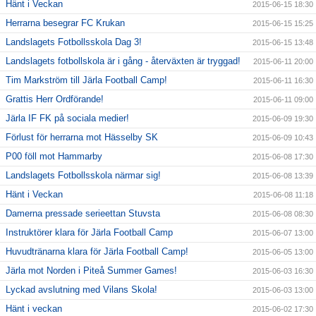
Hänt i Veckan
2015-06-15 18:30
Herrarna besegrar FC Krukan
2015-06-15 15:25
Landslagets Fotbollsskola Dag 3!
2015-06-15 13:48
Landslagets fotbollskola är i gång - återväxten är tryggad!
2015-06-11 20:00
Tim Markström till Järla Football Camp!
2015-06-11 16:30
Grattis Herr Ordförande!
2015-06-11 09:00
Järla IF FK på sociala medier!
2015-06-09 19:30
Förlust för herrarna mot Hässelby SK
2015-06-09 10:43
P00 föll mot Hammarby
2015-06-08 17:30
Landslagets Fotbollsskola närmar sig!
2015-06-08 13:39
Hänt i Veckan
2015-06-08 11:18
Damerna pressade serieettan Stuvsta
2015-06-08 08:30
Instruktörer klara för Järla Football Camp
2015-06-07 13:00
Huvudtränarna klara för Järla Football Camp!
2015-06-05 13:00
Järla mot Norden i Piteå Summer Games!
2015-06-03 16:30
Lyckad avslutning med Vilans Skola!
2015-06-03 13:00
Hänt i veckan
2015-06-02 17:30