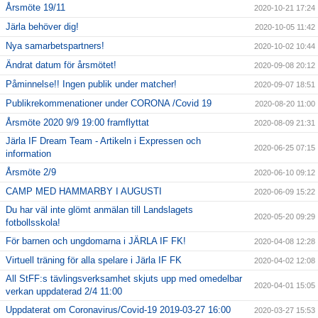
Årsmöte 19/11
2020-10-21 17:24
Järla behöver dig!
2020-10-05 11:42
Nya samarbetspartners!
2020-10-02 10:44
Ändrat datum för årsmötet!
2020-09-08 20:12
Påminnelse!! Ingen publik under matcher!
2020-09-07 18:51
Publikrekommenationer under CORONA /Covid 19
2020-08-20 11:00
Årsmöte 2020 9/9 19:00 framflyttat
2020-08-09 21:31
Järla IF Dream Team - Artikeln i Expressen och
2020-06-25 07:15
information
Årsmöte 2/9
2020-06-10 09:12
CAMP MED HAMMARBY I AUGUSTI
2020-06-09 15:22
Du har väl inte glömt anmälan till Landslagets
2020-05-20 09:29
fotbollsskola!
För barnen och ungdomarna i JÄRLA IF FK!
2020-04-08 12:28
Virtuell träning för alla spelare i Järla IF FK
2020-04-02 12:08
All StFF:s tävlingsverksamhet skjuts upp med omedelbar
2020-04-01 15:05
verkan uppdaterad 2/4 11:00
Uppdaterat om Coronavirus/Covid-19 2019-03-27 16:00
2020-03-27 15:53