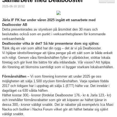
Samarbete med Dealbooster
Nyheter
2025-06-18 18:52
Verksamheten
Järla IF FK har under våren 2025 ingått ett samarbete med
Dealbooster AB
Trygg förening
Detta presenterades av styrelsen på årsmötet den 30 mars och
beslutades också som en punkt i verksamhetsplanen för kommande
Vårdnadshavare
verksamhetsår.
Dealbooster vilka är det? Så här presenterar dom sig själva:
T
änk dig en vän som alltid har din rygg – det är vi på Dealbooster.
Sponsorer
Vi hjälper idrottsföreningar att tjäna pengar på ett sätt som är både enkelt
och roligt. Genom våra förmånshäften fyller vi plånböcker, stöttar lokala
Utbildningar
företag och gör livet lite bättre för alla inblandade. Vår vision? Att hjälpa
din förening att blomstra samtidigt som vi bygger starkare lokalsamhällen.
Stipendier
Förmånshäften –
Vi som förening kommer att under 2025 ge oss
möjligheten att sälja 1.500 stycken förmånshäften. Varje spelare födda
Styrelse och Årsmöte
2017 och tidigare har i uppdrag att sälja 1 (ETT) häfte var. Det innebär i
dagsläget ca 630 sålda häften.
Häftet kostar 300,- kronor (fördelat Dealbooster 176,- kr & Järla 123,- kr)
Kalender
och innehåller förmånsrabatter som gör att köparen av häftet tjänar in
dessa 300,- kronor väldigt snabbt. Det är rabatter på exempelvis Ica Maxi
Kvalitetsklubb
Nacka och butiker i Nacka Forum vilket gör att häftet betalar sig självt
väldigt snabbt.