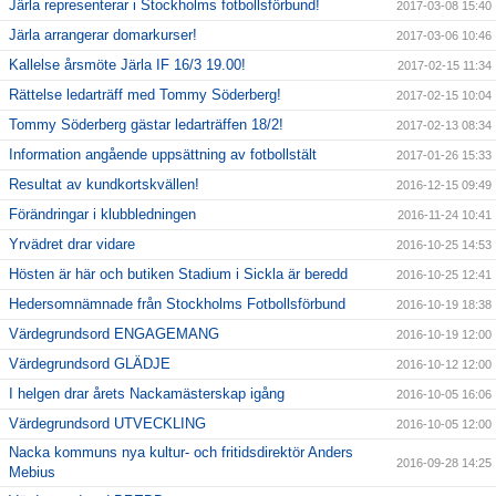
Järla representerar i Stockholms fotbollsförbund!
2017-03-08 15:40
Järla arrangerar domarkurser!
2017-03-06 10:46
Kallelse årsmöte Järla IF 16/3 19.00!
2017-02-15 11:34
Rättelse ledarträff med Tommy Söderberg!
2017-02-15 10:04
Tommy Söderberg gästar ledarträffen 18/2!
2017-02-13 08:34
Information angående uppsättning av fotbollstält
2017-01-26 15:33
Resultat av kundkortskvällen!
2016-12-15 09:49
Förändringar i klubbledningen
2016-11-24 10:41
Yrvädret drar vidare
2016-10-25 14:53
Hösten är här och butiken Stadium i Sickla är beredd
2016-10-25 12:41
Hedersomnämnade från Stockholms Fotbollsförbund
2016-10-19 18:38
Värdegrundsord ENGAGEMANG
2016-10-19 12:00
Värdegrundsord GLÄDJE
2016-10-12 12:00
I helgen drar årets Nackamästerskap igång
2016-10-05 16:06
Värdegrundsord UTVECKLING
2016-10-05 12:00
Nacka kommuns nya kultur- och fritidsdirektör Anders
2016-09-28 14:25
Mebius