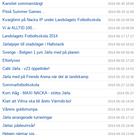
Kansliet sommarstängt
2014-06-30 18:00
Piteå Summer Games...
2014-06-24 11:09
Kvarglömt på Nacka IP under Landslagets Fotbollsskola
2014-06-24 09:59
Vi är ALLTID 100....
2014-06-18 09:59
Landslagets Fotbollsskola 2014
2014-06-17 17:17
Järlatjejer till stadsläger i Hallstavik
2014-06-04 16:52
Sverige - Belgien 1 juni Järla med på planen
2014-06-04 09:40
Efterlyses
2014-06-02 17:20
Café Järla - v23 öppettider!
2014-06-02 14:53
Järla med på Friends Arena när det är landskamp
2014-05-29 16:30
Sommarfotbollsskola
2014-05-27 12:00
Kom ihåg - MAXI NACKA - stötta Järla
2014-05-27
Klart att Vilma ska bli årets Värmdö-bo!
2014-05-16 14:04
Vårens guldstrumpa
2014-05-13 15:42
Järla arrangerade turneringar
2014-05-05 17:12
Järlas jubileumsår!
2014-04-29 19:40
Helgen närmar sig...
2014-04-24 13:04