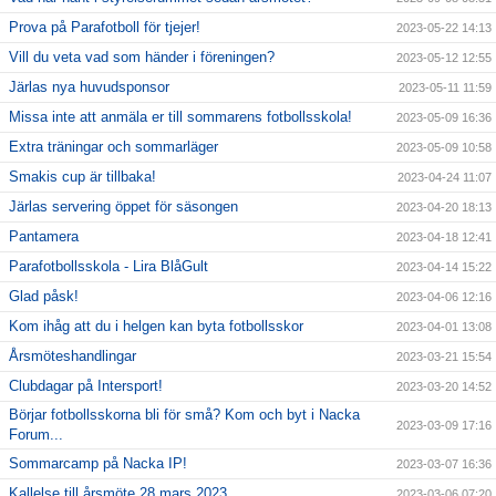
Prova på Parafotboll för tjejer!
2023-05-22 14:13
Vill du veta vad som händer i föreningen?
2023-05-12 12:55
Järlas nya huvudsponsor
2023-05-11 11:59
Missa inte att anmäla er till sommarens fotbollsskola!
2023-05-09 16:36
Extra träningar och sommarläger
2023-05-09 10:58
Smakis cup är tillbaka!
2023-04-24 11:07
Järlas servering öppet för säsongen
2023-04-20 18:13
Pantamera
2023-04-18 12:41
Parafotbollsskola - Lira BlåGult
2023-04-14 15:22
Glad påsk!
2023-04-06 12:16
Kom ihåg att du i helgen kan byta fotbollsskor
2023-04-01 13:08
Årsmöteshandlingar
2023-03-21 15:54
Clubdagar på Intersport!
2023-03-20 14:52
Börjar fotbollsskorna bli för små? Kom och byt i Nacka
2023-03-09 17:16
Forum...
Sommarcamp på Nacka IP!
2023-03-07 16:36
Kallelse till årsmöte 28 mars 2023
2023-03-06 07:20