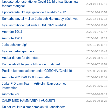
Uppdaterade restriktioner Covid-19, Idrottsanläggningar
2021-01-14 12:40
fortsatt stängda!
Uppdaterade riktlinjer gällande Covid-19 17/12
2020-12-14 13:54
Samarbetsavtal mellan Järla och Hammarby påskrivet
2020-12-14 12:13
Nya restriktioner gällande CORONA/Covid-19!
2020-10-30 10:06
Årsmöte 19/11
2020-10-27 12:47
Årsmöte 19/11
2020-10-21 17:24
Järla behöver dig!
2020-10-05 11:42
Nya samarbetspartners!
2020-10-02 10:44
Ändrat datum för årsmötet!
2020-09-08 20:12
Påminnelse!! Ingen publik under matcher!
2020-09-07 18:51
Publikrekommenationer under CORONA /Covid 19
2020-08-20 11:00
Årsmöte 2020 9/9 19:00 framflyttat
2020-08-09 21:31
Järla IF Dream Team - Artikeln i Expressen och
2020-06-25 07:15
information
Årsmöte 2/9
2020-06-10 09:12
CAMP MED HAMMARBY I AUGUSTI
2020-06-09 15:22
Du har väl inte glömt anmälan till Landslagets