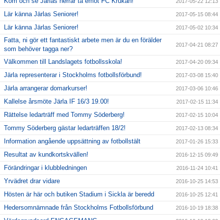
Kom och se Järlas herrar ta emot FC Krukan!
2017-05-22 12:13
Lär känna Järlas Seniorer!
2017-05-15 08:44
Lär känna Järlas Seniorer!
2017-05-02 10:34
Fatta, ni gör ett fantastiskt arbete men är du en förälder
2017-04-21 08:27
som behöver tagga ner?
Välkommen till Landslagets fotbollsskola!
2017-04-20 09:34
Järla representerar i Stockholms fotbollsförbund!
2017-03-08 15:40
Järla arrangerar domarkurser!
2017-03-06 10:46
Kallelse årsmöte Järla IF 16/3 19.00!
2017-02-15 11:34
Rättelse ledarträff med Tommy Söderberg!
2017-02-15 10:04
Tommy Söderberg gästar ledarträffen 18/2!
2017-02-13 08:34
Information angående uppsättning av fotbollstält
2017-01-26 15:33
Resultat av kundkortskvällen!
2016-12-15 09:49
Förändringar i klubbledningen
2016-11-24 10:41
Yrvädret drar vidare
2016-10-25 14:53
Hösten är här och butiken Stadium i Sickla är beredd
2016-10-25 12:41
Hedersomnämnade från Stockholms Fotbollsförbund
2016-10-19 18:38