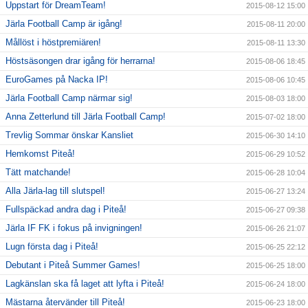
Uppstart för DreamTeam!
2015-08-12 15:00
Järla Football Camp är igång!
2015-08-11 20:00
Mållöst i höstpremiären!
2015-08-11 13:30
Höstsäsongen drar igång för herrarna!
2015-08-06 18:45
EuroGames på Nacka IP!
2015-08-06 10:45
Järla Football Camp närmar sig!
2015-08-03 18:00
Anna Zetterlund till Järla Football Camp!
2015-07-02 18:00
Trevlig Sommar önskar Kansliet
2015-06-30 14:10
Hemkomst Piteå!
2015-06-29 10:52
Tätt matchande!
2015-06-28 10:04
Alla Järla-lag till slutspel!
2015-06-27 13:24
Fullspäckad andra dag i Piteå!
2015-06-27 09:38
Järla IF FK i fokus på invigningen!
2015-06-26 21:07
Lugn första dag i Piteå!
2015-06-25 22:12
Debutant i Piteå Summer Games!
2015-06-25 18:00
Lagkänslan ska få laget att lyfta i Piteå!
2015-06-24 18:00
Mästarna återvänder till Piteå!
2015-06-23 18:00