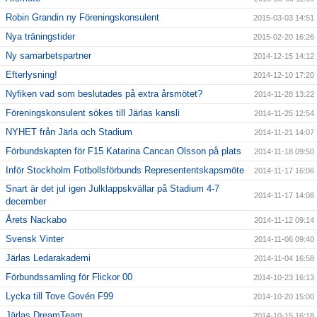
Robin Grandin ny Föreningskonsulent
2015-03-03 14:51
Nya träningstider
2015-02-20 16:26
Ny samarbetspartner
2014-12-15 14:12
Efterlysning!
2014-12-10 17:20
Nyfiken vad som beslutades på extra årsmötet?
2014-11-28 13:22
Föreningskonsulent sökes till Järlas kansli
2014-11-25 12:54
NYHET från Järla och Stadium
2014-11-21 14:07
Förbundskapten för F15 Katarina Cancan Olsson på plats
2014-11-18 09:50
Inför Stockholm Fotbollsförbunds Represententskapsmöte
2014-11-17 16:06
Snart är det jul igen Julklappskvällar på Stadium 4-7
2014-11-17 14:08
december
Årets Nackabo
2014-11-12 09:14
Svensk Vinter
2014-11-06 09:40
Järlas Ledarakademi
2014-11-04 16:58
Förbundssamling för Flickor 00
2014-10-23 16:13
Lycka till Tove Govén F99
2014-10-20 15:00
Järlas DreamTeam
2014-10-15 16:18