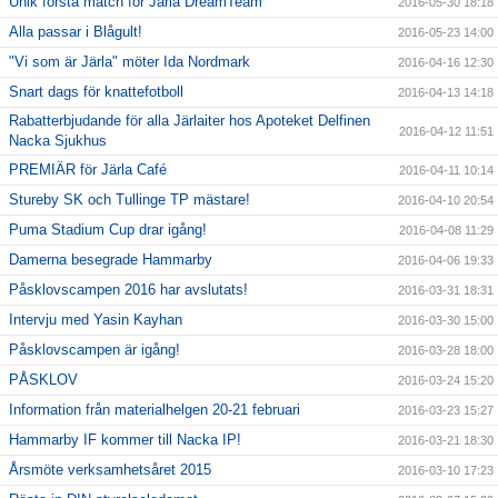
Unik första match för Järla DreamTeam
2016-05-30 18:18
Alla passar i Blågult!
2016-05-23 14:00
"Vi som är Järla" möter Ida Nordmark
2016-04-16 12:30
Snart dags för knattefotboll
2016-04-13 14:18
Rabatterbjudande för alla Järlaiter hos Apoteket Delfinen
2016-04-12 11:51
Nacka Sjukhus
PREMIÄR för Järla Café
2016-04-11 10:14
Stureby SK och Tullinge TP mästare!
2016-04-10 20:54
Puma Stadium Cup drar igång!
2016-04-08 11:29
Damerna besegrade Hammarby
2016-04-06 19:33
Påsklovscampen 2016 har avslutats!
2016-03-31 18:31
Intervju med Yasin Kayhan
2016-03-30 15:00
Påsklovscampen är igång!
2016-03-28 18:00
PÅSKLOV
2016-03-24 15:20
Information från materialhelgen 20-21 februari
2016-03-23 15:27
Hammarby IF kommer till Nacka IP!
2016-03-21 18:30
Årsmöte verksamhetsåret 2015
2016-03-10 17:23