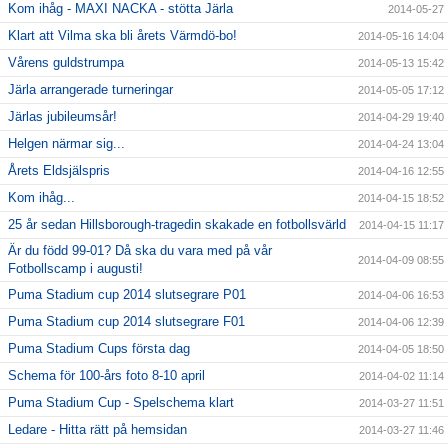
Kom ihåg - MAXI NACKA - stötta Järla
2014-05-27
Klart att Vilma ska bli årets Värmdö-bo!
2014-05-16 14:04
Vårens guldstrumpa
2014-05-13 15:42
Järla arrangerade turneringar
2014-05-05 17:12
Järlas jubileumsår!
2014-04-29 19:40
Helgen närmar sig...
2014-04-24 13:04
Årets Eldsjälspris
2014-04-16 12:55
Kom ihåg...
2014-04-15 18:52
25 år sedan Hillsborough-tragedin skakade en fotbollsvärld
2014-04-15 11:17
Är du född 99-01? Då ska du vara med på vår
2014-04-09 08:55
Fotbollscamp i augusti!
Puma Stadium cup 2014 slutsegrare P01
2014-04-06 16:53
Puma Stadium cup 2014 slutsegrare F01
2014-04-06 12:39
Puma Stadium Cups första dag
2014-04-05 18:50
Schema för 100-års foto 8-10 april
2014-04-02 11:14
Puma Stadium Cup - Spelschema klart
2014-03-27 11:51
Ledare - Hitta rätt på hemsidan
2014-03-27 11:46