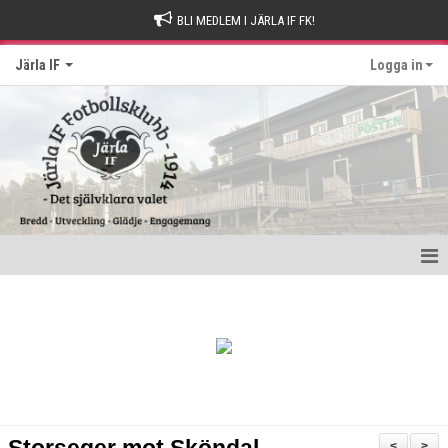
BLI MEDLEM I JÄRLA IF FK!
Järla IF
Logga in
Hem
Intresseanmälan
Bli stödmedlem
Kontakt och Drop-in tider
<
>