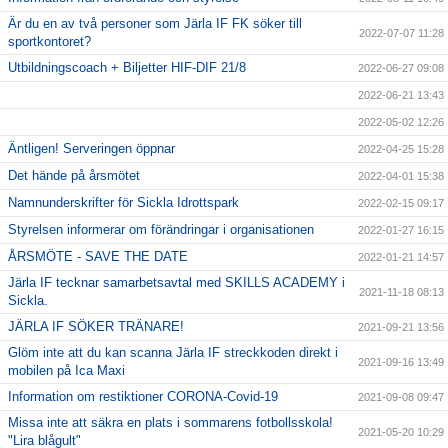
Är du en av två personer som Järla IF FK söker till
2022-07-07 11:28
sportkontoret?
Utbildningscoach + Biljetter HIF-DIF 21/8
2022-06-27 09:08
2022-06-21 13:43
2022-05-02 12:26
Äntligen! Serveringen öppnar
2022-04-25 15:28
Det hände på årsmötet
2022-04-01 15:38
Namnunderskrifter för Sickla Idrottspark
2022-02-15 09:17
Styrelsen informerar om förändringar i organisationen
2022-01-27 16:15
ÅRSMÖTE - SAVE THE DATE
2022-01-21 14:57
Järla IF tecknar samarbetsavtal med SKILLS ACADEMY i
2021-11-18 08:13
Sickla.
JÄRLA IF SÖKER TRÄNARE!
2021-09-21 13:56
Glöm inte att du kan scanna Järla IF streckkoden direkt i
2021-09-16 13:49
mobilen på Ica Maxi
Information om restiktioner CORONA-Covid-19
2021-09-08 09:47
Missa inte att säkra en plats i sommarens fotbollsskola!
2021-05-20 10:29
"Lira blågult"