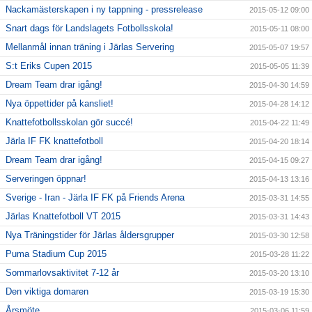
Nackamästerskapen i ny tappning - pressrelease
2015-05-12 09:00
Snart dags för Landslagets Fotbollsskola!
2015-05-11 08:00
Mellanmål innan träning i Järlas Servering
2015-05-07 19:57
S:t Eriks Cupen 2015
2015-05-05 11:39
Dream Team drar igång!
2015-04-30 14:59
Nya öppettider på kansliet!
2015-04-28 14:12
Knattefotbollsskolan gör succé!
2015-04-22 11:49
Järla IF FK knattefotboll
2015-04-20 18:14
Dream Team drar igång!
2015-04-15 09:27
Serveringen öppnar!
2015-04-13 13:16
Sverige - Iran - Järla IF FK på Friends Arena
2015-03-31 14:55
Järlas Knattefotboll VT 2015
2015-03-31 14:43
Nya Träningstider för Järlas åldersgrupper
2015-03-30 12:58
Puma Stadium Cup 2015
2015-03-28 11:22
Sommarlovsaktivitet 7-12 år
2015-03-20 13:10
Den viktiga domaren
2015-03-19 15:30
Årsmöte
2015-03-06 11:59