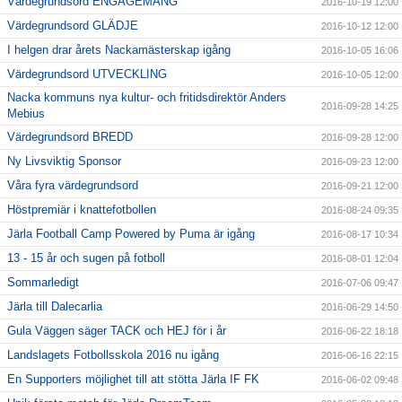
Värdegrundsord ENGAGEMANG
2016-10-19 12:00
Värdegrundsord GLÄDJE
2016-10-12 12:00
I helgen drar årets Nackamästerskap igång
2016-10-05 16:06
Värdegrundsord UTVECKLING
2016-10-05 12:00
Nacka kommuns nya kultur- och fritidsdirektör Anders
2016-09-28 14:25
Mebius
Värdegrundsord BREDD
2016-09-28 12:00
Ny Livsviktig Sponsor
2016-09-23 12:00
Våra fyra värdegrundsord
2016-09-21 12:00
Höstpremiär i knattefotbollen
2016-08-24 09:35
Järla Football Camp Powered by Puma är igång
2016-08-17 10:34
13 - 15 år och sugen på fotboll
2016-08-01 12:04
Sommarledigt
2016-07-06 09:47
Järla till Dalecarlia
2016-06-29 14:50
Gula Väggen säger TACK och HEJ för i år
2016-06-22 18:18
Landslagets Fotbollsskola 2016 nu igång
2016-06-16 22:15
En Supporters möjlighet till att stötta Järla IF FK
2016-06-02 09:48