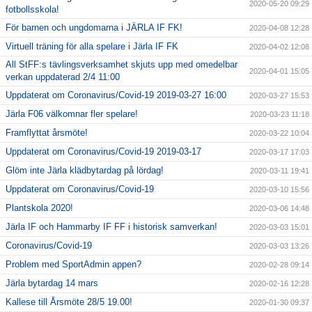
2020-05-20 09:29
fotbollsskola!
För barnen och ungdomarna i JÄRLA IF FK!
2020-04-08 12:28
Virtuell träning för alla spelare i Järla IF FK
2020-04-02 12:08
All StFF:s tävlingsverksamhet skjuts upp med omedelbar
2020-04-01 15:05
verkan uppdaterad 2/4 11:00
Uppdaterat om Coronavirus/Covid-19 2019-03-27 16:00
2020-03-27 15:53
Järla F06 välkomnar fler spelare!
2020-03-23 11:18
Framflyttat årsmöte!
2020-03-22 10:04
Uppdaterat om Coronavirus/Covid-19 2019-03-17
2020-03-17 17:03
Glöm inte Järla klädbytardag på lördag!
2020-03-11 19:41
Uppdaterat om Coronavirus/Covid-19
2020-03-10 15:56
Plantskola 2020!
2020-03-06 14:48
Järla IF och Hammarby IF FF i historisk samverkan!
2020-03-03 15:01
Coronavirus/Covid-19
2020-03-03 13:26
Problem med SportAdmin appen?
2020-02-28 09:14
Järla bytardag 14 mars
2020-02-16 12:28
Kallese till Årsmöte 28/5 19.00!
2020-01-30 09:37