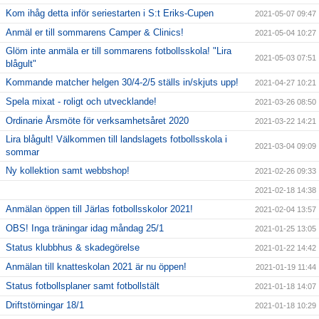
Kom ihåg detta inför seriestarten i S:t Eriks-Cupen
2021-05-07 09:47
Anmäl er till sommarens Camper & Clinics!
2021-05-04 10:27
Glöm inte anmäla er till sommarens fotbollsskola! "Lira
2021-05-03 07:51
blågult"
Kommande matcher helgen 30/4-2/5 ställs in/skjuts upp!
2021-04-27 10:21
Spela mixat - roligt och utvecklande!
2021-03-26 08:50
Ordinarie Årsmöte för verksamhetsåret 2020
2021-03-22 14:21
Lira blågult! Välkommen till landslagets fotbollsskola i
2021-03-04 09:09
sommar
Ny kollektion samt webbshop!
2021-02-26 09:33
2021-02-18 14:38
Anmälan öppen till Järlas fotbollsskolor 2021!
2021-02-04 13:57
OBS! Inga träningar idag måndag 25/1
2021-01-25 13:05
Status klubbhus & skadegörelse
2021-01-22 14:42
Anmälan till knatteskolan 2021 är nu öppen!
2021-01-19 11:44
Status fotbollsplaner samt fotbollstält
2021-01-18 14:07
Driftstörningar 18/1
2021-01-18 10:29