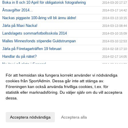
Boka in 8 och 10 April för obligatorisk fotografering
2014-03-20 17:17
Årsavgifter 2014...
2014-03-17 14:42
Nackas piggaste 100-åring vill bli ännu äldre!
2014-03-13 10:15
Järla på Maxi Nacka!
2014-03-13 08:44
Landslagets sommarfotbollsskola 2014
2014-03-10 15:09
Malles Minnesfonds stipendie Guldstrumpan
2014-03-10 12:53
Järla på Företagarträffen 19 februari
2014-02-18 17:10
Handlar du på nätet?
2014-02-17 14:05
Nu är vi på plats i Senegal
2014-02-04 14:20
Välkommen!
2014-01-29 11:15
För att hemsidan ska fungera korrekt använder vi nödvändiga
Tänk på kyleffekten vid träning utomhus
2014-01-28 18:28
cookies från SportAdmin. Dessa går inte att stänga av.
Föreningen kan också använda frivilliga cookies, t.ex. för
2014, året som genomsyras av 100 årsfirande
2014-01-26 11:09
statistik eller marknadsföring. Du väljer själv om du vill acceptera
Årsmöte
2014-01-26 11:06
dessa.
Ny hemsida! - nu kör vi
2014-01-17 14:12
Anpassa dina val
Vilken fantastisk fotbollssäsong
2013-11-11 17:32
Acceptera nödvändiga
Acceptera alla
Järla IF FKs organisation förstärks
2013-11-11 17:29