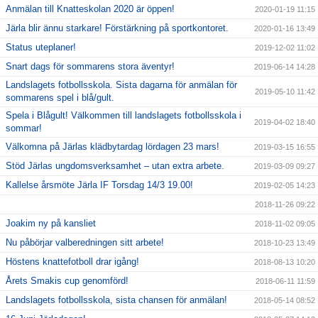
Anmälan till Knatteskolan 2020 är öppen!
2020-01-19 11:15
Järla blir ännu starkare! Förstärkning på sportkontoret.
2020-01-16 13:49
Status uteplaner!
2019-12-02 11:02
Snart dags för sommarens stora äventyr!
2019-06-14 14:28
Landslagets fotbollsskola. Sista dagarna för anmälan för
2019-05-10 11:42
sommarens spel i blå/gult.
Spela i Blågult! Välkommen till landslagets fotbollsskola i
2019-04-02 18:40
sommar!
Välkomna på Järlas klädbytardag lördagen 23 mars!
2019-03-15 16:55
Stöd Järlas ungdomsverksamhet – utan extra arbete.
2019-03-09 09:27
Kallelse årsmöte Järla IF Torsdag 14/3 19.00!
2019-02-05 14:23
2018-11-26 09:22
Joakim ny på kansliet
2018-11-02 09:05
Nu påbörjar valberedningen sitt arbete!
2018-10-23 13:49
Höstens knattefotboll drar igång!
2018-08-13 10:20
Årets Smakis cup genomförd!
2018-06-11 11:59
Landslagets fotbollsskola, sista chansen för anmälan!
2018-05-14 08:52