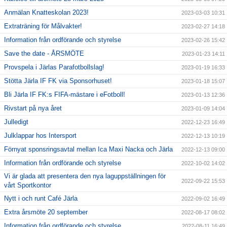
Anmälan Knatteskolan 2023!
2023-03-03 10:31
Extraträning för Målvakter!
2023-02-27 14:18
Information från ordförande och styrelse
2023-02-26 15:42
Save the date - ÅRSMÖTE
2023-01-23 14:11
Provspela i Järlas Parafotbollslag!
2023-01-19 16:33
Stötta Järla IF FK via Sponsorhuset!
2023-01-18 15:07
Bli Järla IF FK:s FIFA-mästare i eFotboll!
2023-01-13 12:36
Rivstart på nya året
2023-01-09 14:04
Julledigt
2022-12-23 16:49
Julklappar hos Intersport
2022-12-13 10:19
Förnyat sponsringsavtal mellan Ica Maxi Nacka och Järla
2022-12-13 09:00
Information från ordförande och styrelse
2022-10-02 14:02
Vi är glada att presentera den nya laguppställningen för
2022-09-22 15:53
vårt Sportkontor
Nytt i och runt Café Järla
2022-09-02 16:49
Extra årsmöte 20 september
2022-08-17 08:02
Information från ordförande och styrelse
2022-08-11 16:49