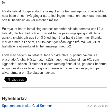
0)!
Första halvlek fungerar dock inte mycket för hemmalaget och Sköndal är
nära både en och två gånger att ta ledningen i matchen, dock utan resultat
och till halvtidsvilan var matchen mållös.
En mycket bättre inställning och beslutsamhet visade herrarna upp i 2:a
halvlek, där hög fart och ett mycket bättre passningsspel gör att Järla
ganska snabbt går upp i en 3-0 ledning. Efter hand så kommer Sköndal
mer och mer in i spelet, i slutskedet gör båda lagen två mål var, vilket
fastställer slutresultatet till hemmaseger med 5-2.
I och med segern så befästa Järla sin 4:e plats, 5 poäng bakom 3:e
placerade Ängby. Nästa match ställs laget mot Långholmen FC, som
ligger sist i serien. Risken för underskattning finns alltid, gör dock herrarna
en god insats ska laget ha goda chanser att ta ännu en seger, och på
allvar utmana om 3:e platsen i serien.
Nyhetsarkiv
Sportkontoret önskar Glad Sommar
2026-06-30 11:00