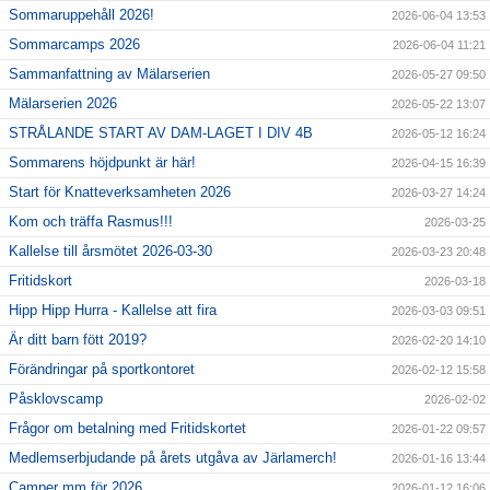
Sommaruppehåll 2026!
2026-06-04 13:53
Sommarcamps 2026
2026-06-04 11:21
Sammanfattning av Mälarserien
2026-05-27 09:50
Mälarserien 2026
2026-05-22 13:07
STRÅLANDE START AV DAM-LAGET I DIV 4B
2026-05-12 16:24
Sommarens höjdpunkt är här!
2026-04-15 16:39
Start för Knatteverksamheten 2026
2026-03-27 14:24
Kom och träffa Rasmus!!!
2026-03-25
Kallelse till årsmötet 2026-03-30
2026-03-23 20:48
Fritidskort
2026-03-18
Hipp Hipp Hurra - Kallelse att fira
2026-03-03 09:51
Är ditt barn fött 2019?
2026-02-20 14:10
Förändringar på sportkontoret
2026-02-12 15:58
Påsklovscamp
2026-02-02
Frågor om betalning med Fritidskortet
2026-01-22 09:57
Medlemserbjudande på årets utgåva av Järlamerch!
2026-01-16 13:44
Camper mm för 2026
2026-01-12 16:06