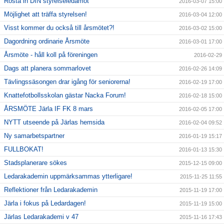
Rösta in DIN styrelseledamot
2016-03-07 15:00
Möjlighet att träffa styrelsen!
2016-03-04 12:00
Visst kommer du också till årsmötet?!
2016-03-02 15:00
Dagordning ordinarie Årsmöte
2016-03-01 17:00
Årsmöte - håll koll på föreningen
2016-02-29
Dags att planera sommarlovet
2016-02-26 14:09
Tävlingssäsongen drar igång för seniorerna!
2016-02-19 17:00
Knattefotbollsskolan gästar Nacka Forum!
2016-02-18 15:00
ÅRSMÖTE Järla IF FK 8 mars
2016-02-05 17:00
NYTT utseende på Järlas hemsida
2016-02-04 09:52
Ny samarbetspartner
2016-01-19 15:17
FULLBOKAT!
2016-01-13 15:30
Stadsplanerare sökes
2015-12-15 09:00
Ledarakademin uppmärksammas ytterligare!
2015-11-25 11:55
Reflektioner från Ledarakademin
2015-11-19 17:00
Järla i fokus på Ledardagen!
2015-11-19 15:00
Järlas Ledarakademi v 47
2015-11-16 17:43