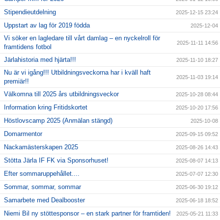
Stipendieutdelning
2025-12-15 23:24
Uppstart av lag för 2019 födda
2025-12-04
Vi söker en lagledare till vårt damlag – en nyckelroll för
2025-11-11 14:56
framtidens fotbol
Järlahistoria med hjärta!!!
2025-11-10 18:27
Nu är vi igång!!! Utbildningsveckorna har i kväll haft
2025-11-03 19:14
premiär!!
Välkomna till 2025 års utbildningsveckor
2025-10-28 08:44
Information kring Fritidskortet
2025-10-20 17:56
Höstlovscamp 2025 (Anmälan stängd)
2025-10-08
Domarmentor
2025-09-15 09:52
Nackamästerskapen 2025
2025-08-26 14:43
Stötta Järla IF FK via Sponsorhuset!
2025-08-07 14:13
Efter sommaruppehållet....
2025-07-07 12:30
Sommar, sommar, sommar
2025-06-30 19:12
Samarbete med Dealbooster
2025-06-18 18:52
Niemi Bil ny stöttesponsor – en stark partner för framtiden!
2025-05-21 11:33