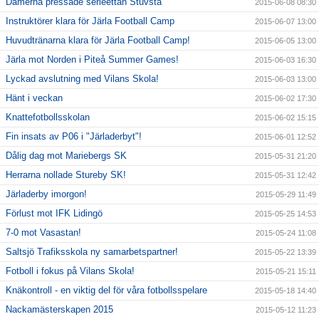
Damerna pressade serieettan Stuvsta
2015-06-08 08:30
Instruktörer klara för Järla Football Camp
2015-06-07 13:00
Huvudtränarna klara för Järla Football Camp!
2015-06-05 13:00
Järla mot Norden i Piteå Summer Games!
2015-06-03 16:30
Lyckad avslutning med Vilans Skola!
2015-06-03 13:00
Hänt i veckan
2015-06-02 17:30
Knattefotbollsskolan
2015-06-02 15:15
Fin insats av P06 i "Järladerbyt"!
2015-06-01 12:52
Dålig dag mot Mariebergs SK
2015-05-31 21:20
Herrarna nollade Stureby SK!
2015-05-31 12:42
Järladerby imorgon!
2015-05-29 11:49
Förlust mot IFK Lidingö
2015-05-25 14:53
7-0 mot Vasastan!
2015-05-24 11:08
Saltsjö Trafiksskola ny samarbetspartner!
2015-05-22 13:39
Fotboll i fokus på Vilans Skola!
2015-05-21 15:11
Knäkontroll - en viktig del för våra fotbollsspelare
2015-05-18 14:40
Nackamästerskapen 2015
2015-05-12 11:23