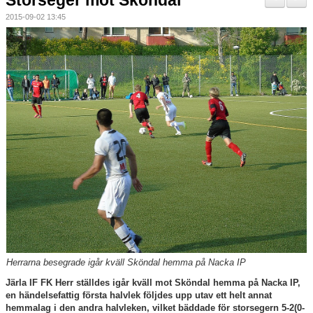
Storseger mot Sköndal
Nyheter
2015-09-02 13:45
Verksamheten
Trygg förening
Vårdnadshavare
Sponsorer
Utbildningar
Stipendier
Styrelse och Årsmöte
Kalender
Herrarna besegrade igår kväll Sköndal hemma på Nacka IP
Järla IF FK Herr ställdes igår kväll mot Sköndal hemma på Nacka IP,
Kvalitetsklubb
en händelsefattig första halvlek följdes upp utav ett helt annat
hemmalag i den andra halvleken, vilket bäddade för storsegern 5-2(0-