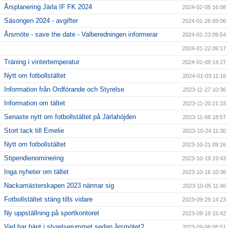
Årsplanering Järla IF FK 2024
2024-02-05 16:08
Säsongen 2024 - avgifter
2024-01-26 09:06
Årsmöte - save the date - Valberedningen informerar
2024-01-23 09:54
2024-01-22 09:17
Träning i vintertemperatur
2024-01-08 14:27
Nytt om fotbollstältet
2024-01-03 11:16
Information från Ordförande och Styrelse
2023-11-27 10:36
Information om tältet
2023-11-20 21:33
Senaste nytt om fotbollstältet på Järlahöjden
2023-11-08 18:57
Stort tack till Emelie
2023-10-24 11:30
Nytt om fotbollstältet
2023-10-21 09:16
Stipendienominering
2023-10-19 19:43
Inga nyheter om tältet
2023-10-16 10:36
Nackamästerskapen 2023 närmar sig
2023-10-05 11:40
Fotbollstältet stäng tills vidare
2023-09-29 14:23
Ny uppställning på sportkontoret
2023-09-19 15:42
Vad har hänt i styrelserummet sedan årsmötet?
2023-09-08 08:51