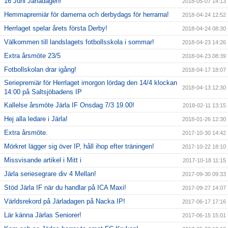
16 Juni Järladagen!
2018-05-07 14:13
Hemmapremiär för damerna och derbydags för herrarna!
2018-04-24 12:52
Herrlaget spelar årets första Derby!
2018-04-24 08:30
Välkommen till landslagets fotbollsskola i sommar!
2018-04-23 14:26
Extra årsmöte 23/5
2018-04-23 08:39
Fotbollskolan drar igång!
2018-04-17 18:07
Seriepremiär för Herrlaget imorgon lördag den 14/4 klockan
2018-04-13 12:30
14:00 på Saltsjöbadens IP
Kallelse årsmöte Järla IF Onsdag 7/3 19.00!
2018-02-11 13:15
Hej alla ledare i Järla!
2018-01-26 12:30
Extra årsmöte.
2017-10-30 14:42
Mörkret lägger sig över IP, håll ihop efter träningen!
2017-10-22 18:10
Missvisande artikel i Mitt i
2017-10-18 11:15
Järla seriesegrare div 4 Mellan!
2017-09-30 09:33
Stöd Järla IF när du handlar på ICA Maxi!
2017-09-27 14:07
Världsrekord på Järladagen på Nacka IP!
2017-06-17 17:16
Lär känna Järlas Seniorer!
2017-06-15 15:01