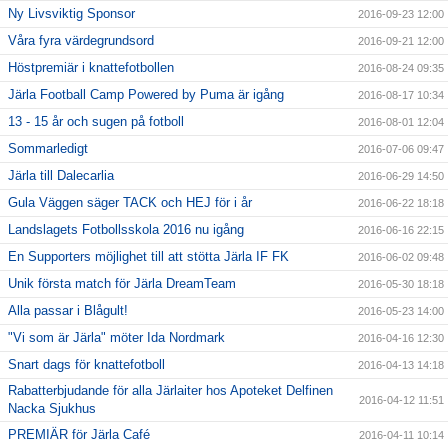
Ny Livsviktig Sponsor
2016-09-23 12:00
Våra fyra värdegrundsord
2016-09-21 12:00
Höstpremiär i knattefotbollen
2016-08-24 09:35
Järla Football Camp Powered by Puma är igång
2016-08-17 10:34
13 - 15 år och sugen på fotboll
2016-08-01 12:04
Sommarledigt
2016-07-06 09:47
Järla till Dalecarlia
2016-06-29 14:50
Gula Väggen säger TACK och HEJ för i år
2016-06-22 18:18
Landslagets Fotbollsskola 2016 nu igång
2016-06-16 22:15
En Supporters möjlighet till att stötta Järla IF FK
2016-06-02 09:48
Unik första match för Järla DreamTeam
2016-05-30 18:18
Alla passar i Blågult!
2016-05-23 14:00
"Vi som är Järla" möter Ida Nordmark
2016-04-16 12:30
Snart dags för knattefotboll
2016-04-13 14:18
Rabatterbjudande för alla Järlaiter hos Apoteket Delfinen
2016-04-12 11:51
Nacka Sjukhus
PREMIÄR för Järla Café
2016-04-11 10:14