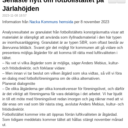
Senaste nytt om fotbollstältet på
Nyheter
Järlahöjden
2023-11-08 18:57
Verksamheten
Information från
Nacka Kommuns hemsida
per 8 november 2023
Trygg förening
Analysresultatet av granulatet från fotbollstältets konstgräsmatta visar att
materialet är olämpligt att använda som ifyllnadsmaterial i den här typen
Vårdnadshavare
av inomhusanläggning. Granulatet är av typen SBR, som oftast består av
återvunna bildäck. Svaret gör det möjligt för kommunen att gå vidare och
presentera möjliga åtgärder för att komma till rätta med luftkvaliteten i
Sponsorer
tältet.
– Nu vet vi vilka åtgärder som är möjliga, säger Anders Mebius, kultur-
Utbildningar
och fritidsdirektör, och förklarar vidare:
– Men innan vi tar beslut om vilken åtgärd som ska vidtas, så vill vi föra
en dialog med fotbollsföreningarna om de olika alternativen.
Stipendier
Planerat dialogmöte
– De olika åtgärderna ger olika konsekvenser för föreningslivet, och därför
Styrelse och Årsmöte
är det viktigt att föreningarna får vara delaktiga i det arbetet. Vi har bjudit
in till ett möte med föreningslivet redan imorgon och jag räknar med att vi
där enas om vad som blir nästa steg, avslutar Anders Mebius, kultur- och
Kalender
fritidsdirektör.
Fotbollstältet kommer inte att öppnas förrän luftkvaliteten är åtgärdad.
Kvalitetsklubb
Som tidigare meddelats kommer tältet att hållas stängt november månad
ut.