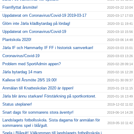
Framflyttat årsmöte!
2020-03-22 10:04
Uppdaterat om Coronavirus/Covid-19 2019-03-17
2020-03-17 17:03
Glöm inte Järla klädbytardag på lördag!
2020-03-11 19:41
Uppdaterat om Coronavirus/Covid-19
2020-03-10 15:56
Plantskola 2020!
2020-03-06 14:48
Järla IF och Hammarby IF FF i historisk samverkan!
2020-03-03 15:01
Coronavirus/Covid-19
2020-03-03 13:26
Problem med SportAdmin appen?
2020-02-28 09:14
Järla bytardag 14 mars
2020-02-16 12:28
Kallese till Årsmöte 28/5 19.00!
2020-01-30 09:37
Anmälan till Knatteskolan 2020 är öppen!
2020-01-19 11:15
Järla blir ännu starkare! Förstärkning på sportkontoret.
2020-01-16 13:49
Status uteplaner!
2019-12-02 11:02
Snart dags för sommarens stora äventyr!
2019-06-14 14:28
Landslagets fotbollsskola. Sista dagarna för anmälan för
2019-05-10 11:42
sommarens spel i blå/gult.
Spela i Blågult! Välkommen till landslagets fotbollsskola i