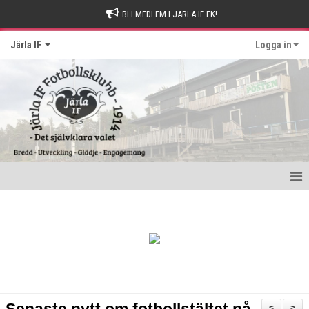
BLI MEDLEM I JÄRLA IF FK!
Järla IF
Logga in
Hem
Intresseanmälan
Bli stödmedlem
Kontakt och Drop-in tider
<
>