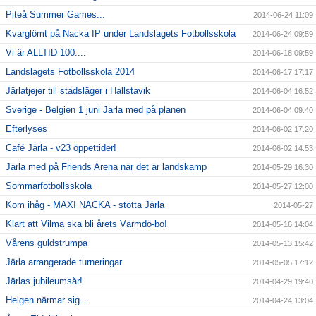
Piteå Summer Games...
2014-06-24 11:09
Kvarglömt på Nacka IP under Landslagets Fotbollsskola
2014-06-24 09:59
Vi är ALLTID 100....
2014-06-18 09:59
Landslagets Fotbollsskola 2014
2014-06-17 17:17
Järlatjejer till stadsläger i Hallstavik
2014-06-04 16:52
Sverige - Belgien 1 juni Järla med på planen
2014-06-04 09:40
Efterlyses
2014-06-02 17:20
Café Järla - v23 öppettider!
2014-06-02 14:53
Järla med på Friends Arena när det är landskamp
2014-05-29 16:30
Sommarfotbollsskola
2014-05-27 12:00
Kom ihåg - MAXI NACKA - stötta Järla
2014-05-27
Klart att Vilma ska bli årets Värmdö-bo!
2014-05-16 14:04
Vårens guldstrumpa
2014-05-13 15:42
Järla arrangerade turneringar
2014-05-05 17:12
Järlas jubileumsår!
2014-04-29 19:40
Helgen närmar sig...
2014-04-24 13:04