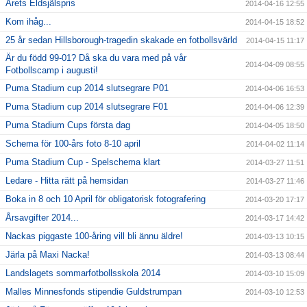
Årets Eldsjälspris
2014-04-16 12:55
Kom ihåg...
2014-04-15 18:52
25 år sedan Hillsborough-tragedin skakade en fotbollsvärld
2014-04-15 11:17
Är du född 99-01? Då ska du vara med på vår
2014-04-09 08:55
Fotbollscamp i augusti!
Puma Stadium cup 2014 slutsegrare P01
2014-04-06 16:53
Puma Stadium cup 2014 slutsegrare F01
2014-04-06 12:39
Puma Stadium Cups första dag
2014-04-05 18:50
Schema för 100-års foto 8-10 april
2014-04-02 11:14
Puma Stadium Cup - Spelschema klart
2014-03-27 11:51
Ledare - Hitta rätt på hemsidan
2014-03-27 11:46
Boka in 8 och 10 April för obligatorisk fotografering
2014-03-20 17:17
Årsavgifter 2014...
2014-03-17 14:42
Nackas piggaste 100-åring vill bli ännu äldre!
2014-03-13 10:15
Järla på Maxi Nacka!
2014-03-13 08:44
Landslagets sommarfotbollsskola 2014
2014-03-10 15:09
Malles Minnesfonds stipendie Guldstrumpan
2014-03-10 12:53