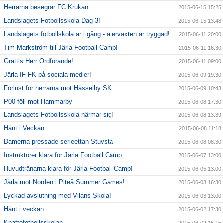
Herrarna besegrar FC Krukan
2015-06-15 15:25
Landslagets Fotbollsskola Dag 3!
2015-06-15 13:48
Landslagets fotbollskola är i gång - återväxten är tryggad!
2015-06-11 20:00
Tim Markström till Järla Football Camp!
2015-06-11 16:30
Grattis Herr Ordförande!
2015-06-11 09:00
Järla IF FK på sociala medier!
2015-06-09 19:30
Förlust för herrarna mot Hässelby SK
2015-06-09 10:43
P00 föll mot Hammarby
2015-06-08 17:30
Landslagets Fotbollsskola närmar sig!
2015-06-08 13:39
Hänt i Veckan
2015-06-08 11:18
Damerna pressade serieettan Stuvsta
2015-06-08 08:30
Instruktörer klara för Järla Football Camp
2015-06-07 13:00
Huvudtränarna klara för Järla Football Camp!
2015-06-05 13:00
Järla mot Norden i Piteå Summer Games!
2015-06-03 16:30
Lyckad avslutning med Vilans Skola!
2015-06-03 13:00
Hänt i veckan
2015-06-02 17:30
Knattefotbollsskolan
2015-06-02 15:15