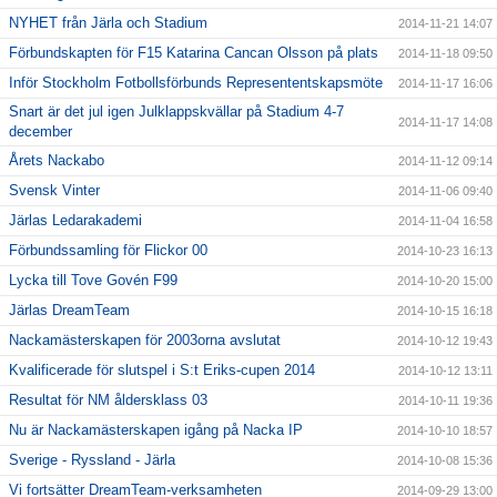
NYHET från Järla och Stadium
2014-11-21 14:07
Förbundskapten för F15 Katarina Cancan Olsson på plats
2014-11-18 09:50
Inför Stockholm Fotbollsförbunds Represententskapsmöte
2014-11-17 16:06
Snart är det jul igen Julklappskvällar på Stadium 4-7
2014-11-17 14:08
december
Årets Nackabo
2014-11-12 09:14
Svensk Vinter
2014-11-06 09:40
Järlas Ledarakademi
2014-11-04 16:58
Förbundssamling för Flickor 00
2014-10-23 16:13
Lycka till Tove Govén F99
2014-10-20 15:00
Järlas DreamTeam
2014-10-15 16:18
Nackamästerskapen för 2003orna avslutat
2014-10-12 19:43
Kvalificerade för slutspel i S:t Eriks-cupen 2014
2014-10-12 13:11
Resultat för NM åldersklass 03
2014-10-11 19:36
Nu är Nackamästerskapen igång på Nacka IP
2014-10-10 18:57
Sverige - Ryssland - Järla
2014-10-08 15:36
Vi fortsätter DreamTeam-verksamheten
2014-09-29 13:00