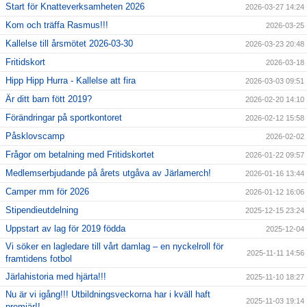
Start för Knatteverksamheten 2026
2026-03-27 14:24
Kom och träffa Rasmus!!!
2026-03-25
Kallelse till årsmötet 2026-03-30
2026-03-23 20:48
Fritidskort
2026-03-18
Hipp Hipp Hurra - Kallelse att fira
2026-03-03 09:51
Är ditt barn fött 2019?
2026-02-20 14:10
Förändringar på sportkontoret
2026-02-12 15:58
Påsklovscamp
2026-02-02
Frågor om betalning med Fritidskortet
2026-01-22 09:57
Medlemserbjudande på årets utgåva av Järlamerch!
2026-01-16 13:44
Camper mm för 2026
2026-01-12 16:06
Stipendieutdelning
2025-12-15 23:24
Uppstart av lag för 2019 födda
2025-12-04
Vi söker en lagledare till vårt damlag – en nyckelroll för
2025-11-11 14:56
framtidens fotbol
Järlahistoria med hjärta!!!
2025-11-10 18:27
Nu är vi igång!!! Utbildningsveckorna har i kväll haft
2025-11-03 19:14
premiär!!