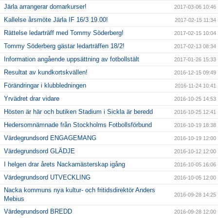
Järla arrangerar domarkurser!
2017-03-06 10:46
Kallelse årsmöte Järla IF 16/3 19.00!
2017-02-15 11:34
Rättelse ledarträff med Tommy Söderberg!
2017-02-15 10:04
Tommy Söderberg gästar ledarträffen 18/2!
2017-02-13 08:34
Information angående uppsättning av fotbollstält
2017-01-26 15:33
Resultat av kundkortskvällen!
2016-12-15 09:49
Förändringar i klubbledningen
2016-11-24 10:41
Yrvädret drar vidare
2016-10-25 14:53
Hösten är här och butiken Stadium i Sickla är beredd
2016-10-25 12:41
Hedersomnämnade från Stockholms Fotbollsförbund
2016-10-19 18:38
Värdegrundsord ENGAGEMANG
2016-10-19 12:00
Värdegrundsord GLÄDJE
2016-10-12 12:00
I helgen drar årets Nackamästerskap igång
2016-10-05 16:06
Värdegrundsord UTVECKLING
2016-10-05 12:00
Nacka kommuns nya kultur- och fritidsdirektör Anders
2016-09-28 14:25
Mebius
Värdegrundsord BREDD
2016-09-28 12:00