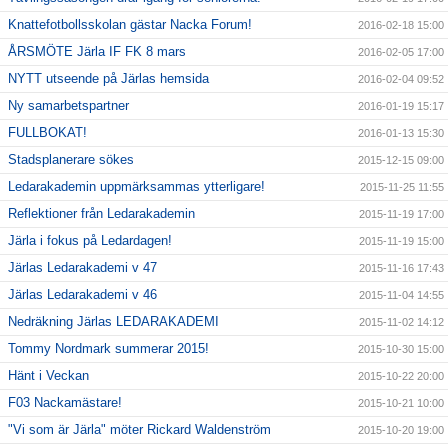
Knattefotbollsskolan gästar Nacka Forum!
2016-02-18 15:00
ÅRSMÖTE Järla IF FK 8 mars
2016-02-05 17:00
NYTT utseende på Järlas hemsida
2016-02-04 09:52
Ny samarbetspartner
2016-01-19 15:17
FULLBOKAT!
2016-01-13 15:30
Stadsplanerare sökes
2015-12-15 09:00
Ledarakademin uppmärksammas ytterligare!
2015-11-25 11:55
Reflektioner från Ledarakademin
2015-11-19 17:00
Järla i fokus på Ledardagen!
2015-11-19 15:00
Järlas Ledarakademi v 47
2015-11-16 17:43
Järlas Ledarakademi v 46
2015-11-04 14:55
Nedräkning Järlas LEDARAKADEMI
2015-11-02 14:12
Tommy Nordmark summerar 2015!
2015-10-30 15:00
Hänt i Veckan
2015-10-22 20:00
F03 Nackamästare!
2015-10-21 10:00
"Vi som är Järla" möter Rickard Waldenström
2015-10-20 19:00