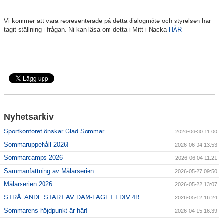
Vi kommer att vara representerade på detta dialogmöte och styrelsen har
tagit ställning i frågan. Ni kan läsa om detta i Mitt i Nacka
HÄR
Nyhetsarkiv
Sportkontoret önskar Glad Sommar
2026-06-30 11:00
Sommaruppehåll 2026!
2026-06-04 13:53
Sommarcamps 2026
2026-06-04 11:21
Sammanfattning av Mälarserien
2026-05-27 09:50
Mälarserien 2026
2026-05-22 13:07
STRÅLANDE START AV DAM-LAGET I DIV 4B
2026-05-12 16:24
Sommarens höjdpunkt är här!
2026-04-15 16:39