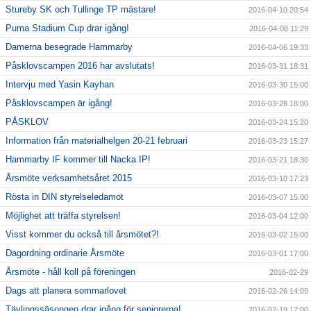
Stureby SK och Tullinge TP mästare!
2016-04-10 20:54
Puma Stadium Cup drar igång!
2016-04-08 11:29
Damerna besegrade Hammarby
2016-04-06 19:33
Påsklovscampen 2016 har avslutats!
2016-03-31 18:31
Intervju med Yasin Kayhan
2016-03-30 15:00
Påsklovscampen är igång!
2016-03-28 18:00
PÅSKLOV
2016-03-24 15:20
Information från materialhelgen 20-21 februari
2016-03-23 15:27
Hammarby IF kommer till Nacka IP!
2016-03-21 18:30
Årsmöte verksamhetsåret 2015
2016-03-10 17:23
Rösta in DIN styrelseledamot
2016-03-07 15:00
Möjlighet att träffa styrelsen!
2016-03-04 12:00
Visst kommer du också till årsmötet?!
2016-03-02 15:00
Dagordning ordinarie Årsmöte
2016-03-01 17:00
Årsmöte - håll koll på föreningen
2016-02-29
Dags att planera sommarlovet
2016-02-26 14:09
Tävlingssäsongen drar igång för seniorerna!
2016-02-19 17:00