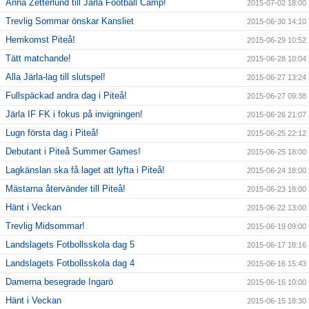
Anna Zetterlund till Järla Football Camp!
2015-07-02 18:00
Trevlig Sommar önskar Kansliet
2015-06-30 14:10
Hemkomst Piteå!
2015-06-29 10:52
Tätt matchande!
2015-06-28 10:04
Alla Järla-lag till slutspel!
2015-06-27 13:24
Fullspäckad andra dag i Piteå!
2015-06-27 09:38
Järla IF FK i fokus på invigningen!
2015-06-26 21:07
Lugn första dag i Piteå!
2015-06-25 22:12
Debutant i Piteå Summer Games!
2015-06-25 18:00
Lagkänslan ska få laget att lyfta i Piteå!
2015-06-24 18:00
Mästarna återvänder till Piteå!
2015-06-23 18:00
Hänt i Veckan
2015-06-22 13:00
Trevlig Midsommar!
2015-06-19 09:00
Landslagets Fotbollsskola dag 5
2015-06-17 18:16
Landslagets Fotbollsskola dag 4
2015-06-16 15:43
Damerna besegrade Ingarö
2015-06-16 10:00
Hänt i Veckan
2015-06-15 18:30