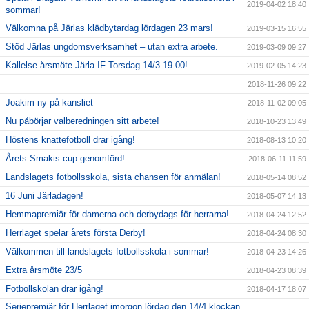
2019-04-02 18:40
sommar!
Välkomna på Järlas klädbytardag lördagen 23 mars!
2019-03-15 16:55
Stöd Järlas ungdomsverksamhet – utan extra arbete.
2019-03-09 09:27
Kallelse årsmöte Järla IF Torsdag 14/3 19.00!
2019-02-05 14:23
2018-11-26 09:22
Joakim ny på kansliet
2018-11-02 09:05
Nu påbörjar valberedningen sitt arbete!
2018-10-23 13:49
Höstens knattefotboll drar igång!
2018-08-13 10:20
Årets Smakis cup genomförd!
2018-06-11 11:59
Landslagets fotbollsskola, sista chansen för anmälan!
2018-05-14 08:52
16 Juni Järladagen!
2018-05-07 14:13
Hemmapremiär för damerna och derbydags för herrarna!
2018-04-24 12:52
Herrlaget spelar årets första Derby!
2018-04-24 08:30
Välkommen till landslagets fotbollsskola i sommar!
2018-04-23 14:26
Extra årsmöte 23/5
2018-04-23 08:39
Fotbollskolan drar igång!
2018-04-17 18:07
Seriepremiär för Herrlaget imorgon lördag den 14/4 klockan