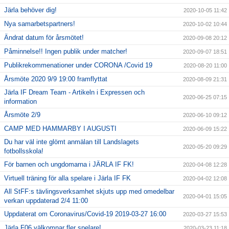
Järla behöver dig!
2020-10-05 11:42
Nya samarbetspartners!
2020-10-02 10:44
Ändrat datum för årsmötet!
2020-09-08 20:12
Påminnelse!! Ingen publik under matcher!
2020-09-07 18:51
Publikrekommenationer under CORONA /Covid 19
2020-08-20 11:00
Årsmöte 2020 9/9 19:00 framflyttat
2020-08-09 21:31
Järla IF Dream Team - Artikeln i Expressen och
2020-06-25 07:15
information
Årsmöte 2/9
2020-06-10 09:12
CAMP MED HAMMARBY I AUGUSTI
2020-06-09 15:22
Du har väl inte glömt anmälan till Landslagets
2020-05-20 09:29
fotbollsskola!
För barnen och ungdomarna i JÄRLA IF FK!
2020-04-08 12:28
Virtuell träning för alla spelare i Järla IF FK
2020-04-02 12:08
All StFF:s tävlingsverksamhet skjuts upp med omedelbar
2020-04-01 15:05
verkan uppdaterad 2/4 11:00
Uppdaterat om Coronavirus/Covid-19 2019-03-27 16:00
2020-03-27 15:53
Järla F06 välkomnar fler spelare!
2020-03-23 11:18