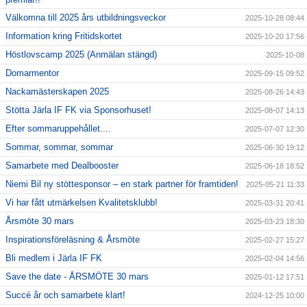
Välkomna till 2025 års utbildningsveckor
2025-10-28 08:44
Information kring Fritidskortet
2025-10-20 17:56
Höstlovscamp 2025 (Anmälan stängd)
2025-10-08
Domarmentor
2025-09-15 09:52
Nackamästerskapen 2025
2025-08-26 14:43
Stötta Järla IF FK via Sponsorhuset!
2025-08-07 14:13
Efter sommaruppehållet....
2025-07-07 12:30
Sommar, sommar, sommar
2025-06-30 19:12
Samarbete med Dealbooster
2025-06-18 18:52
Niemi Bil ny stöttesponsor – en stark partner för framtiden!
2025-05-21 11:33
Vi har fått utmärkelsen Kvalitetsklubb!
2025-03-31 20:41
Årsmöte 30 mars
2025-03-23 18:30
Inspirationsföreläsning & Årsmöte
2025-02-27 15:27
Bli medlem i Järla IF FK
2025-02-04 14:56
Save the date - ÅRSMÖTE 30 mars
2025-01-12 17:51
Succé år och samarbete klart!
2024-12-25 10:00