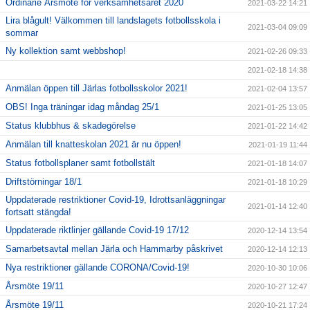
Ordinarie Årsmöte för verksamhetsåret 2020
2021-03-22 14:21
Lira blågult! Välkommen till landslagets fotbollsskola i
2021-03-04 09:09
sommar
Ny kollektion samt webbshop!
2021-02-26 09:33
2021-02-18 14:38
Anmälan öppen till Järlas fotbollsskolor 2021!
2021-02-04 13:57
OBS! Inga träningar idag måndag 25/1
2021-01-25 13:05
Status klubbhus & skadegörelse
2021-01-22 14:42
Anmälan till knatteskolan 2021 är nu öppen!
2021-01-19 11:44
Status fotbollsplaner samt fotbollstält
2021-01-18 14:07
Driftstörningar 18/1
2021-01-18 10:29
Uppdaterade restriktioner Covid-19, Idrottsanläggningar
2021-01-14 12:40
fortsatt stängda!
Uppdaterade riktlinjer gällande Covid-19 17/12
2020-12-14 13:54
Samarbetsavtal mellan Järla och Hammarby påskrivet
2020-12-14 12:13
Nya restriktioner gällande CORONA/Covid-19!
2020-10-30 10:06
Årsmöte 19/11
2020-10-27 12:47
Årsmöte 19/11
2020-10-21 17:24