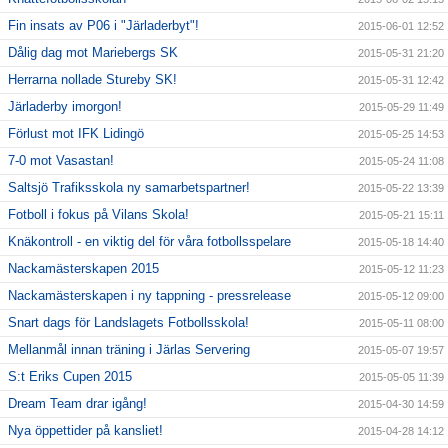
Fin insats av P06 i "Järladerbyt"!
2015-06-01 12:52
Dålig dag mot Mariebergs SK
2015-05-31 21:20
Herrarna nollade Stureby SK!
2015-05-31 12:42
Järladerby imorgon!
2015-05-29 11:49
Förlust mot IFK Lidingö
2015-05-25 14:53
7-0 mot Vasastan!
2015-05-24 11:08
Saltsjö Trafiksskola ny samarbetspartner!
2015-05-22 13:39
Fotboll i fokus på Vilans Skola!
2015-05-21 15:11
Knäkontroll - en viktig del för våra fotbollsspelare
2015-05-18 14:40
Nackamästerskapen 2015
2015-05-12 11:23
Nackamästerskapen i ny tappning - pressrelease
2015-05-12 09:00
Snart dags för Landslagets Fotbollsskola!
2015-05-11 08:00
Mellanmål innan träning i Järlas Servering
2015-05-07 19:57
S:t Eriks Cupen 2015
2015-05-05 11:39
Dream Team drar igång!
2015-04-30 14:59
Nya öppettider på kansliet!
2015-04-28 14:12