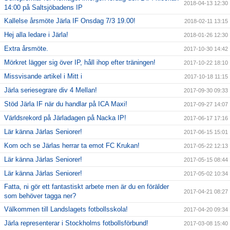
2018-04-13 12:30
14:00 på Saltsjöbadens IP
Kallelse årsmöte Järla IF Onsdag 7/3 19.00!
2018-02-11 13:15
Hej alla ledare i Järla!
2018-01-26 12:30
Extra årsmöte.
2017-10-30 14:42
Mörkret lägger sig över IP, håll ihop efter träningen!
2017-10-22 18:10
Missvisande artikel i Mitt i
2017-10-18 11:15
Järla seriesegrare div 4 Mellan!
2017-09-30 09:33
Stöd Järla IF när du handlar på ICA Maxi!
2017-09-27 14:07
Världsrekord på Järladagen på Nacka IP!
2017-06-17 17:16
Lär känna Järlas Seniorer!
2017-06-15 15:01
Kom och se Järlas herrar ta emot FC Krukan!
2017-05-22 12:13
Lär känna Järlas Seniorer!
2017-05-15 08:44
Lär känna Järlas Seniorer!
2017-05-02 10:34
Fatta, ni gör ett fantastiskt arbete men är du en förälder
2017-04-21 08:27
som behöver tagga ner?
Välkommen till Landslagets fotbollsskola!
2017-04-20 09:34
Järla representerar i Stockholms fotbollsförbund!
2017-03-08 15:40