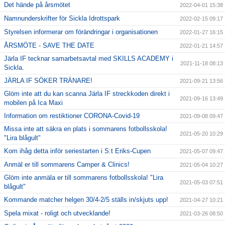
Det hände på årsmötet
2022-04-01 15:38
Namnunderskrifter för Sickla Idrottspark
2022-02-15 09:17
Styrelsen informerar om förändringar i organisationen
2022-01-27 16:15
ÅRSMÖTE - SAVE THE DATE
2022-01-21 14:57
Järla IF tecknar samarbetsavtal med SKILLS ACADEMY i
2021-11-18 08:13
Sickla.
JÄRLA IF SÖKER TRÄNARE!
2021-09-21 13:56
Glöm inte att du kan scanna Järla IF streckkoden direkt i
2021-09-16 13:49
mobilen på Ica Maxi
Information om restiktioner CORONA-Covid-19
2021-09-08 09:47
Missa inte att säkra en plats i sommarens fotbollsskola!
2021-05-20 10:29
"Lira blågult"
Kom ihåg detta inför seriestarten i S:t Eriks-Cupen
2021-05-07 09:47
Anmäl er till sommarens Camper & Clinics!
2021-05-04 10:27
Glöm inte anmäla er till sommarens fotbollsskola! "Lira
2021-05-03 07:51
blågult"
Kommande matcher helgen 30/4-2/5 ställs in/skjuts upp!
2021-04-27 10:21
Spela mixat - roligt och utvecklande!
2021-03-26 08:50