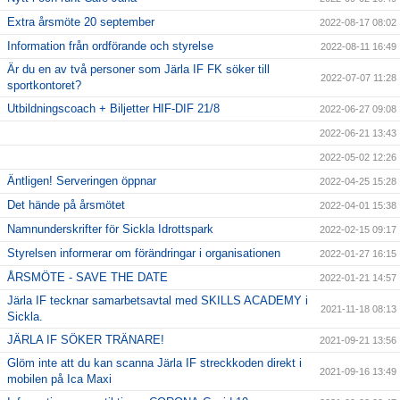
Extra årsmöte 20 september
2022-08-17 08:02
Information från ordförande och styrelse
2022-08-11 16:49
Är du en av två personer som Järla IF FK söker till
2022-07-07 11:28
sportkontoret?
Utbildningscoach + Biljetter HIF-DIF 21/8
2022-06-27 09:08
2022-06-21 13:43
2022-05-02 12:26
Äntligen! Serveringen öppnar
2022-04-25 15:28
Det hände på årsmötet
2022-04-01 15:38
Namnunderskrifter för Sickla Idrottspark
2022-02-15 09:17
Styrelsen informerar om förändringar i organisationen
2022-01-27 16:15
ÅRSMÖTE - SAVE THE DATE
2022-01-21 14:57
Järla IF tecknar samarbetsavtal med SKILLS ACADEMY i
2021-11-18 08:13
Sickla.
JÄRLA IF SÖKER TRÄNARE!
2021-09-21 13:56
Glöm inte att du kan scanna Järla IF streckkoden direkt i
2021-09-16 13:49
mobilen på Ica Maxi