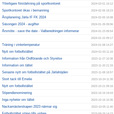
Ytterligare förstärkning på sportkontoret
2024-03-01 16:12
Sportkontoret ökas i bemanning
2024-02-05 18:23
Årsplanering Järla IF FK 2024
2024-02-05 16:08
Säsongen 2024 - avgifter
2024-01-26 09:06
Årsmöte - save the date - Valberedningen informerar
2024-01-23 09:54
2024-01-22 09:17
Träning i vintertemperatur
2024-01-08 14:27
Nytt om fotbollstältet
2024-01-03 11:16
Information från Ordförande och Styrelse
2023-11-27 10:36
Information om tältet
2023-11-20 21:33
Senaste nytt om fotbollstältet på Järlahöjden
2023-11-08 18:57
Stort tack till Emelie
2023-10-24 11:30
Nytt om fotbollstältet
2023-10-21 09:16
Stipendienominering
2023-10-19 19:43
Inga nyheter om tältet
2023-10-16 10:36
Nackamästerskapen 2023 närmar sig
2023-10-05 11:40
Fotbollstältet stäng tills vidare
2023-09-29 14:23