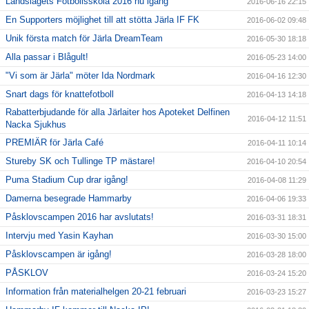
Landslagets Fotbollsskola 2016 nu igång
2016-06-16 22:15
En Supporters möjlighet till att stötta Järla IF FK
2016-06-02 09:48
Unik första match för Järla DreamTeam
2016-05-30 18:18
Alla passar i Blågult!
2016-05-23 14:00
"Vi som är Järla" möter Ida Nordmark
2016-04-16 12:30
Snart dags för knattefotboll
2016-04-13 14:18
Rabatterbjudande för alla Järlaiter hos Apoteket Delfinen
2016-04-12 11:51
Nacka Sjukhus
PREMIÄR för Järla Café
2016-04-11 10:14
Stureby SK och Tullinge TP mästare!
2016-04-10 20:54
Puma Stadium Cup drar igång!
2016-04-08 11:29
Damerna besegrade Hammarby
2016-04-06 19:33
Påsklovscampen 2016 har avslutats!
2016-03-31 18:31
Intervju med Yasin Kayhan
2016-03-30 15:00
Påsklovscampen är igång!
2016-03-28 18:00
PÅSKLOV
2016-03-24 15:20
Information från materialhelgen 20-21 februari
2016-03-23 15:27