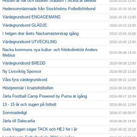
Hösten är här och butiken Stadium i Sickla är beredd
2016-10-25 12:41
Hedersomnämnade från Stockholms Fotbollsförbund
2016-10-19 18:38
Värdegrundsord ENGAGEMANG
2016-10-19 12:00
Värdegrundsord GLÄDJE
2016-10-12 12:00
I helgen drar årets Nackamästerskap igång
2016-10-05 16:06
Värdegrundsord UTVECKLING
2016-10-05 12:00
Nacka kommuns nya kultur- och fritidsdirektör Anders
2016-09-28 14:25
Mebius
Värdegrundsord BREDD
2016-09-28 12:00
Ny Livsviktig Sponsor
2016-09-23 12:00
Våra fyra värdegrundsord
2016-09-21 12:00
Höstpremiär i knattefotbollen
2016-08-24 09:35
Järla Football Camp Powered by Puma är igång
2016-08-17 10:34
13 - 15 år och sugen på fotboll
2016-08-01 12:04
Sommarledigt
2016-07-06 09:47
Järla till Dalecarlia
2016-06-29 14:50
Gula Väggen säger TACK och HEJ för i år
2016-06-22 18:18