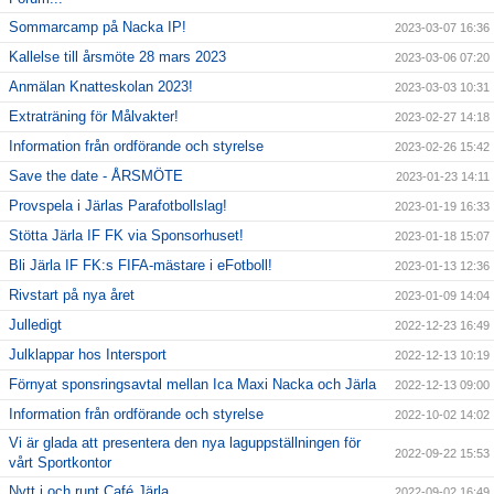
Sommarcamp på Nacka IP!
2023-03-07 16:36
Kallelse till årsmöte 28 mars 2023
2023-03-06 07:20
Anmälan Knatteskolan 2023!
2023-03-03 10:31
Extraträning för Målvakter!
2023-02-27 14:18
Information från ordförande och styrelse
2023-02-26 15:42
Save the date - ÅRSMÖTE
2023-01-23 14:11
Provspela i Järlas Parafotbollslag!
2023-01-19 16:33
Stötta Järla IF FK via Sponsorhuset!
2023-01-18 15:07
Bli Järla IF FK:s FIFA-mästare i eFotboll!
2023-01-13 12:36
Rivstart på nya året
2023-01-09 14:04
Julledigt
2022-12-23 16:49
Julklappar hos Intersport
2022-12-13 10:19
Förnyat sponsringsavtal mellan Ica Maxi Nacka och Järla
2022-12-13 09:00
Information från ordförande och styrelse
2022-10-02 14:02
Vi är glada att presentera den nya laguppställningen för
2022-09-22 15:53
vårt Sportkontor
Nytt i och runt Café Järla
2022-09-02 16:49