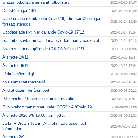
Status fotbollsplaner samt fotbollstält
2021-01-18 14:07
Driftstörningar 18/1
2021-01-18 10:29
Uppdaterade restriktioner Covid-19, Idrottsanläggningar
2021-01-14 12:40
fortsatt stängda!
Uppdaterade riktlinjer gällande Covid-19 17/12
2020-12-14 13:54
Samarbetsavtal mellan Järla och Hammarby påskrivet
2020-12-14 12:13
Nya restriktioner gällande CORONA/Covid-19!
2020-10-30 10:06
Årsmöte 19/11
2020-10-27 12:47
Årsmöte 19/11
2020-10-21 17:24
Järla behöver dig!
2020-10-05 11:42
Nya samarbetspartners!
2020-10-02 10:44
Ändrat datum för årsmötet!
2020-09-08 20:12
Påminnelse!! Ingen publik under matcher!
2020-09-07 18:51
Publikrekommenationer under CORONA /Covid 19
2020-08-20 11:00
Årsmöte 2020 9/9 19:00 framflyttat
2020-08-09 21:31
Järla IF Dream Team - Artikeln i Expressen och
2020-06-25 07:15
information
Årsmöte 2/9
2020-06-10 09:12