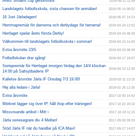
Årets Smakis cup genomförd!
2018-06-11 11:59
Landslagets fotbollsskola, sista chansen för anmälan!
2018-05-14 08:52
16 Juni Järladagen!
2018-05-07 14:13
Hemmapremiär för damerna och derbydags för herrarna!
2018-04-24 12:52
Herrlaget spelar årets första Derby!
2018-04-24 08:30
Välkommen till landslagets fotbollsskola i sommar!
2018-04-23 14:26
Extra årsmöte 23/5
2018-04-23 08:39
Fotbollskolan drar igång!
2018-04-17 18:07
Seriepremiär för Herrlaget imorgon lördag den 14/4 klockan
2018-04-13 12:30
14:00 på Saltsjöbadens IP
Kallelse årsmöte Järla IF Onsdag 7/3 19.00!
2018-02-11 13:15
Hej alla ledare i Järla!
2018-01-26 12:30
Extra årsmöte.
2017-10-30 14:42
Mörkret lägger sig över IP, håll ihop efter träningen!
2017-10-22 18:10
Missvisande artikel i Mitt i
2017-10-18 11:15
Järla seriesegrare div 4 Mellan!
2017-09-30 09:33
Stöd Järla IF när du handlar på ICA Maxi!
2017-09-27 14:07