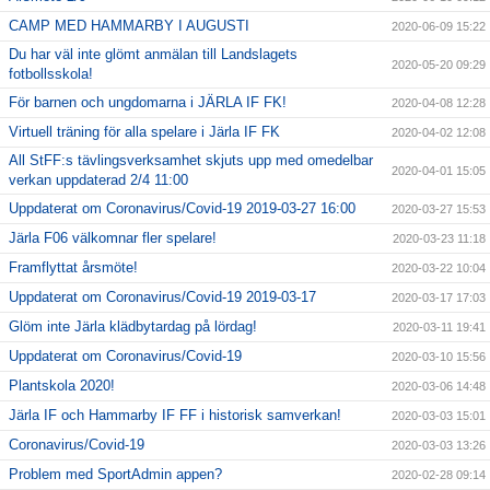
CAMP MED HAMMARBY I AUGUSTI
2020-06-09 15:22
Du har väl inte glömt anmälan till Landslagets
2020-05-20 09:29
fotbollsskola!
För barnen och ungdomarna i JÄRLA IF FK!
2020-04-08 12:28
Virtuell träning för alla spelare i Järla IF FK
2020-04-02 12:08
All StFF:s tävlingsverksamhet skjuts upp med omedelbar
2020-04-01 15:05
verkan uppdaterad 2/4 11:00
Uppdaterat om Coronavirus/Covid-19 2019-03-27 16:00
2020-03-27 15:53
Järla F06 välkomnar fler spelare!
2020-03-23 11:18
Framflyttat årsmöte!
2020-03-22 10:04
Uppdaterat om Coronavirus/Covid-19 2019-03-17
2020-03-17 17:03
Glöm inte Järla klädbytardag på lördag!
2020-03-11 19:41
Uppdaterat om Coronavirus/Covid-19
2020-03-10 15:56
Plantskola 2020!
2020-03-06 14:48
Järla IF och Hammarby IF FF i historisk samverkan!
2020-03-03 15:01
Coronavirus/Covid-19
2020-03-03 13:26
Problem med SportAdmin appen?
2020-02-28 09:14