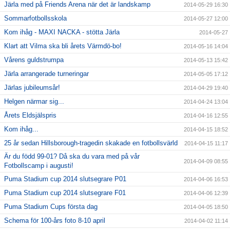
Järla med på Friends Arena när det är landskamp
2014-05-29 16:30
Sommarfotbollsskola
2014-05-27 12:00
Kom ihåg - MAXI NACKA - stötta Järla
2014-05-27
Klart att Vilma ska bli årets Värmdö-bo!
2014-05-16 14:04
Vårens guldstrumpa
2014-05-13 15:42
Järla arrangerade turneringar
2014-05-05 17:12
Järlas jubileumsår!
2014-04-29 19:40
Helgen närmar sig...
2014-04-24 13:04
Årets Eldsjälspris
2014-04-16 12:55
Kom ihåg...
2014-04-15 18:52
25 år sedan Hillsborough-tragedin skakade en fotbollsvärld
2014-04-15 11:17
Är du född 99-01? Då ska du vara med på vår
2014-04-09 08:55
Fotbollscamp i augusti!
Puma Stadium cup 2014 slutsegrare P01
2014-04-06 16:53
Puma Stadium cup 2014 slutsegrare F01
2014-04-06 12:39
Puma Stadium Cups första dag
2014-04-05 18:50
Schema för 100-års foto 8-10 april
2014-04-02 11:14