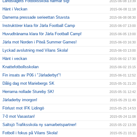
Landslagets Fotbollsskola närmar sig!
2015-06-08 13:39
Hänt i Veckan
2015-06-08 11:18
Damerna pressade serieettan Stuvsta
2015-06-08 08:30
Instruktörer klara för Järla Football Camp
2015-06-07 13:00
Huvudtränarna klara för Järla Football Camp!
2015-06-05 13:00
Järla mot Norden i Piteå Summer Games!
2015-06-03 16:30
Lyckad avslutning med Vilans Skola!
2015-06-03 13:00
Hänt i veckan
2015-06-02 17:30
Knattefotbollsskolan
2015-06-02 15:15
Fin insats av P06 i "Järladerbyt"!
2015-06-01 12:52
Dålig dag mot Mariebergs SK
2015-05-31 21:20
Herrarna nollade Stureby SK!
2015-05-31 12:42
Järladerby imorgon!
2015-05-29 11:49
Förlust mot IFK Lidingö
2015-05-25 14:53
7-0 mot Vasastan!
2015-05-24 11:08
Saltsjö Trafiksskola ny samarbetspartner!
2015-05-22 13:39
Fotboll i fokus på Vilans Skola!
2015-05-21 15:11