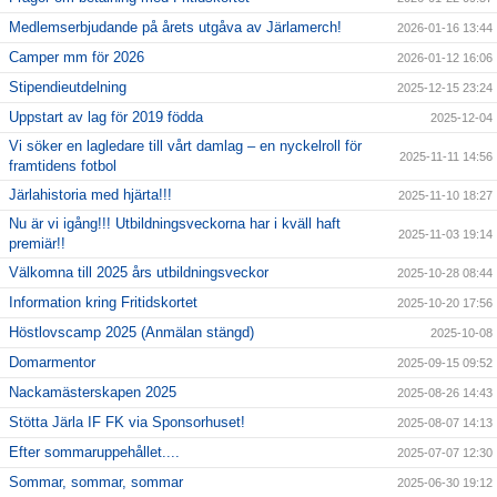
Medlemserbjudande på årets utgåva av Järlamerch!
2026-01-16 13:44
Camper mm för 2026
2026-01-12 16:06
Stipendieutdelning
2025-12-15 23:24
Uppstart av lag för 2019 födda
2025-12-04
Vi söker en lagledare till vårt damlag – en nyckelroll för
2025-11-11 14:56
framtidens fotbol
Järlahistoria med hjärta!!!
2025-11-10 18:27
Nu är vi igång!!! Utbildningsveckorna har i kväll haft
2025-11-03 19:14
premiär!!
Välkomna till 2025 års utbildningsveckor
2025-10-28 08:44
Information kring Fritidskortet
2025-10-20 17:56
Höstlovscamp 2025 (Anmälan stängd)
2025-10-08
Domarmentor
2025-09-15 09:52
Nackamästerskapen 2025
2025-08-26 14:43
Stötta Järla IF FK via Sponsorhuset!
2025-08-07 14:13
Efter sommaruppehållet....
2025-07-07 12:30
Sommar, sommar, sommar
2025-06-30 19:12