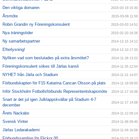
Den viktiga domaren
2015-03-19 15:30
Årsmöte
2015-03-06 11:59
Robin Grandin ny Föreningskonsulent
2015-03-03 14:51
Nya träningstider
2015-02-20 16:26
Ny samarbetspartner
2014-12-15 14:12
Efterlysning!
2014-12-10 17:20
Nyfiken vad som beslutades på extra årsmötet?
2014-11-28 13:22
Föreningskonsulent sökes till Järlas kansli
2014-11-25 12:54
NYHET från Järla och Stadium
2014-11-21 14:07
Förbundskapten för F15 Katarina Cancan Olsson på plats
2014-11-18 09:50
Inför Stockholm Fotbollsförbunds Represententskapsmöte
2014-11-17 16:06
Snart är det jul igen Julklappskvällar på Stadium 4-7
2014-11-17 14:08
december
Årets Nackabo
2014-11-12 09:14
Svensk Vinter
2014-11-06 09:40
Järlas Ledarakademi
2014-11-04 16:58
Förbundssamling för Flickor 00
2014-10-23 16:13