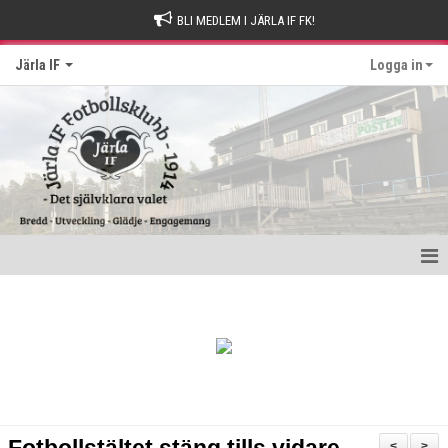
BLI MEDLEM I JÄRLA IF FK!
Järla IF
Logga in
Hem
Intresseanmälan
Bli stödmedlem
Kontakt och Drop-in tider
<
>