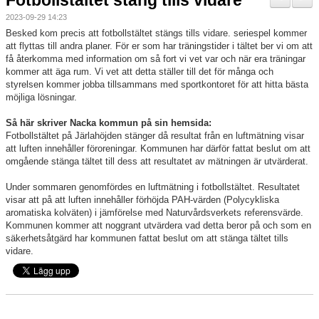
Fotbollstältet stäng tills vidare
Nyheter
2023-09-29 14:23
Besked kom precis att fotbollstältet stängs tills vidare. seriespel kommer
Verksamheten
att flyttas till andra planer. För er som har träningstider i tältet ber vi om att
få återkomma med information om så fort vi vet var och när era träningar
kommer att äga rum. Vi vet att detta ställer till det för många och
Trygg förening
styrelsen kommer jobba tillsammans med sportkontoret för att hitta bästa
möjliga lösningar.
Vårdnadshavare
Så här skriver Nacka kommun på sin hemsida:
Fotbollstältet på Järlahöjden stänger då resultat från en luftmätning visar
Sponsorer
att luften innehåller föroreningar. Kommunen har därför fattat beslut om att
omgående stänga tältet till dess att resultatet av mätningen är utvärderat.
Utbildningar
Under sommaren genomfördes en luftmätning i fotbollstältet. Resultatet
visar att på att luften innehåller förhöjda PAH-värden (Polycykliska
Stipendier
aromatiska kolväten) i jämförelse med Naturvårdsverkets referensvärde.
Kommunen kommer att noggrant utvärdera vad detta beror på och som en
Styrelse och Årsmöte
säkerhetsåtgärd har kommunen fattat beslut om att stänga tältet tills
vidare.
Kalender
Kvalitetsklubb