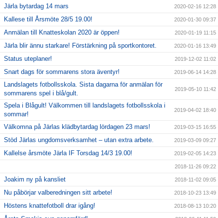
Järla bytardag 14 mars
2020-02-16 12:28
Kallese till Årsmöte 28/5 19.00!
2020-01-30 09:37
Anmälan till Knatteskolan 2020 är öppen!
2020-01-19 11:15
Järla blir ännu starkare! Förstärkning på sportkontoret.
2020-01-16 13:49
Status uteplaner!
2019-12-02 11:02
Snart dags för sommarens stora äventyr!
2019-06-14 14:28
Landslagets fotbollsskola. Sista dagarna för anmälan för
2019-05-10 11:42
sommarens spel i blå/gult.
Spela i Blågult! Välkommen till landslagets fotbollsskola i
2019-04-02 18:40
sommar!
Välkomna på Järlas klädbytardag lördagen 23 mars!
2019-03-15 16:55
Stöd Järlas ungdomsverksamhet – utan extra arbete.
2019-03-09 09:27
Kallelse årsmöte Järla IF Torsdag 14/3 19.00!
2019-02-05 14:23
2018-11-26 09:22
Joakim ny på kansliet
2018-11-02 09:05
Nu påbörjar valberedningen sitt arbete!
2018-10-23 13:49
Höstens knattefotboll drar igång!
2018-08-13 10:20