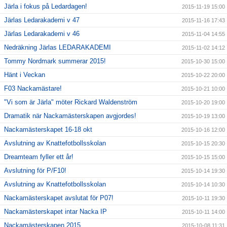
Järla i fokus på Ledardagen!
2015-11-19 15:00
Järlas Ledarakademi v 47
2015-11-16 17:43
Järlas Ledarakademi v 46
2015-11-04 14:55
Nedräkning Järlas LEDARAKADEMI
2015-11-02 14:12
Tommy Nordmark summerar 2015!
2015-10-30 15:00
Hänt i Veckan
2015-10-22 20:00
F03 Nackamästare!
2015-10-21 10:00
"Vi som är Järla" möter Rickard Waldenström
2015-10-20 19:00
Dramatik när Nackamästerskapen avgjordes!
2015-10-19 13:00
Nackamästerskapet 16-18 okt
2015-10-16 12:00
Avslutning av Knattefotbollsskolan
2015-10-15 20:30
Dreamteam fyller ett år!
2015-10-15 15:00
Avslutning för P/F10!
2015-10-14 19:30
Avslutning av Knattefotbollsskolan
2015-10-14 10:30
Nackamästerskapet avslutat för P07!
2015-10-11 19:30
Nackamästerskapet intar Nacka IP
2015-10-11 14:00
Nackamästerskapen 2015
2015-10-08 11:31