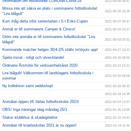
Information om restiktioner CORONA-Covid-19
2021-09-08 09:47
Missa inte att säkra en plats i sommarens fotbollsskola!
2021-05-20 10:29
"Lira blågult"
Kom ihåg detta inför seriestarten i S:t Eriks-Cupen
2021-05-07 09:47
Anmäl er till sommarens Camper & Clinics!
2021-05-04 10:27
Glöm inte anmäla er till sommarens fotbollsskola! "Lira
2021-05-03 07:51
blågult"
Kommande matcher helgen 30/4-2/5 ställs in/skjuts upp!
2021-04-27 10:21
Spela mixat - roligt och utvecklande!
2021-03-26 08:50
Ordinarie Årsmöte för verksamhetsåret 2020
2021-03-22 14:21
Lira blågult! Välkommen till landslagets fotbollsskola i
2021-03-04 09:09
sommar
Ny kollektion samt webbshop!
2021-02-26 09:33
2021-02-18 14:38
Anmälan öppen till Järlas fotbollsskolor 2021!
2021-02-04 13:57
OBS! Inga träningar idag måndag 25/1
2021-01-25 13:05
Status klubbhus & skadegörelse
2021-01-22 14:42
Anmälan till knatteskolan 2021 är nu öppen!
2021-01-19 11:44