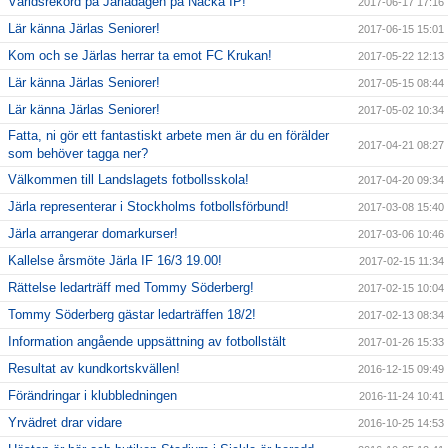
Världsrekord på Järladagen på Nacka IP!
2017-06-17 17:16
Lär känna Järlas Seniorer!
2017-06-15 15:01
Kom och se Järlas herrar ta emot FC Krukan!
2017-05-22 12:13
Lär känna Järlas Seniorer!
2017-05-15 08:44
Lär känna Järlas Seniorer!
2017-05-02 10:34
Fatta, ni gör ett fantastiskt arbete men är du en förälder
2017-04-21 08:27
som behöver tagga ner?
Välkommen till Landslagets fotbollsskola!
2017-04-20 09:34
Järla representerar i Stockholms fotbollsförbund!
2017-03-08 15:40
Järla arrangerar domarkurser!
2017-03-06 10:46
Kallelse årsmöte Järla IF 16/3 19.00!
2017-02-15 11:34
Rättelse ledarträff med Tommy Söderberg!
2017-02-15 10:04
Tommy Söderberg gästar ledarträffen 18/2!
2017-02-13 08:34
Information angående uppsättning av fotbollstält
2017-01-26 15:33
Resultat av kundkortskvällen!
2016-12-15 09:49
Förändringar i klubbledningen
2016-11-24 10:41
Yrvädret drar vidare
2016-10-25 14:53