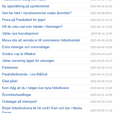
Ny uppställning på sportkontoret
2023-09-19 15:42
Vad har hänt i styrelserummet sedan årsmötet?
2023-09-08 08:51
Prova på Parafotboll för tjejer!
2023-05-22 14:13
Vill du veta vad som händer i föreningen?
2023-05-12 12:55
Järlas nya huvudsponsor
2023-05-11 11:59
Missa inte att anmäla er till sommarens fotbollsskola!
2023-05-09 16:36
Extra träningar och sommarläger
2023-05-09 10:58
Smakis cup är tillbaka!
2023-04-24 11:07
Järlas servering öppet för säsongen
2023-04-20 18:13
Pantamera
2023-04-18 12:41
Parafotbollsskola - Lira BlåGult
2023-04-14 15:22
Glad påsk!
2023-04-06 12:16
Kom ihåg att du i helgen kan byta fotbollsskor
2023-04-01 13:08
Årsmöteshandlingar
2023-03-21 15:54
Clubdagar på Intersport!
2023-03-20 14:52
Börjar fotbollsskorna bli för små? Kom och byt i Nacka
2023-03-09 17:16
Forum...