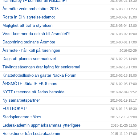
Hammarby IF kommer till Nacka IP!
2016-03-21 18:30
Årsmöte verksamhetsåret 2015
2016-03-10 17:23
Rösta in DIN styrelseledamot
2016-03-07 15:00
Möjlighet att träffa styrelsen!
2016-03-04 12:00
Visst kommer du också till årsmötet?!
2016-03-02 15:00
Dagordning ordinarie Årsmöte
2016-03-01 17:00
Årsmöte - håll koll på föreningen
2016-02-29
Dags att planera sommarlovet
2016-02-26 14:09
Tävlingssäsongen drar igång för seniorerna!
2016-02-19 17:00
Knattefotbollsskolan gästar Nacka Forum!
2016-02-18 15:00
ÅRSMÖTE Järla IF FK 8 mars
2016-02-05 17:00
NYTT utseende på Järlas hemsida
2016-02-04 09:52
Ny samarbetspartner
2016-01-19 15:17
FULLBOKAT!
2016-01-13 15:30
Stadsplanerare sökes
2015-12-15 09:00
Ledarakademin uppmärksammas ytterligare!
2015-11-25 11:55
Reflektioner från Ledarakademin
2015-11-19 17:00