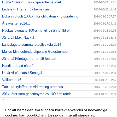
Puma Stadium Cup - Spelschema klart
2014-03-27 11:51
Ledare - Hitta rätt på hemsidan
2014-03-27 11:46
Boka in 8 och 10 April för obligatorisk fotografering
2014-03-20 17:17
Årsavgifter 2014...
2014-03-17 14:42
Nackas piggaste 100-åring vill bli ännu äldre!
2014-03-13 10:15
Järla på Maxi Nacka!
2014-03-13 08:44
Landslagets sommarfotbollsskola 2014
2014-03-10 15:09
Malles Minnesfonds stipendie Guldstrumpan
2014-03-10 12:53
Järla på Företagarträffen 19 februari
2014-02-18 17:10
Handlar du på nätet?
2014-02-17 14:05
Nu är vi på plats i Senegal
2014-02-04 14:20
Välkommen!
2014-01-29 11:15
Tänk på kyleffekten vid träning utomhus
2014-01-28 18:28
2014, året som genomsyras av 100 årsfirande
2014-01-26 11:09
Årsmöte
2014-01-26 11:06
Ny hemsida! - nu kör vi
2014-01-17 14:12
För att hemsidan ska fungera korrekt använder vi nödvändiga
cookies från SportAdmin. Dessa går inte att stänga av.
Vilken fantastisk fotbollssäsong
2013-11-11 17:32