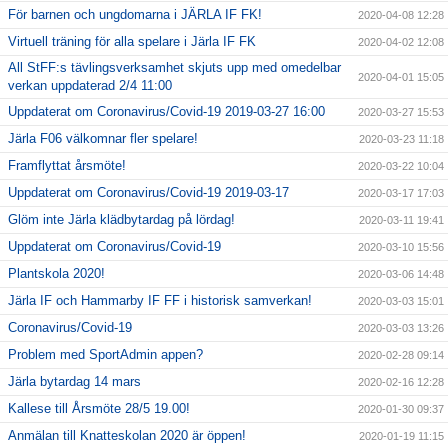
För barnen och ungdomarna i JÄRLA IF FK!
2020-04-08 12:28
Virtuell träning för alla spelare i Järla IF FK
2020-04-02 12:08
All StFF:s tävlingsverksamhet skjuts upp med omedelbar
2020-04-01 15:05
verkan uppdaterad 2/4 11:00
Uppdaterat om Coronavirus/Covid-19 2019-03-27 16:00
2020-03-27 15:53
Järla F06 välkomnar fler spelare!
2020-03-23 11:18
Framflyttat årsmöte!
2020-03-22 10:04
Uppdaterat om Coronavirus/Covid-19 2019-03-17
2020-03-17 17:03
Glöm inte Järla klädbytardag på lördag!
2020-03-11 19:41
Uppdaterat om Coronavirus/Covid-19
2020-03-10 15:56
Plantskola 2020!
2020-03-06 14:48
Järla IF och Hammarby IF FF i historisk samverkan!
2020-03-03 15:01
Coronavirus/Covid-19
2020-03-03 13:26
Problem med SportAdmin appen?
2020-02-28 09:14
Järla bytardag 14 mars
2020-02-16 12:28
Kallese till Årsmöte 28/5 19.00!
2020-01-30 09:37
Anmälan till Knatteskolan 2020 är öppen!
2020-01-19 11:15