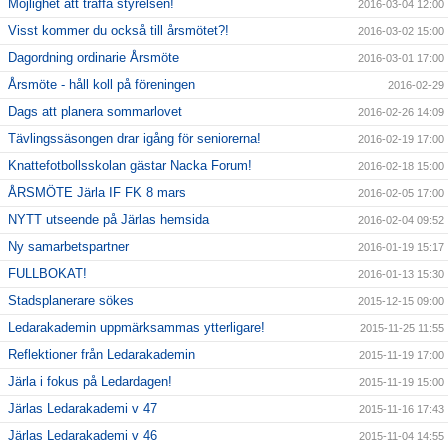
Möjlighet att träffa styrelsen!
2016-03-04 12:00
Visst kommer du också till årsmötet?!
2016-03-02 15:00
Dagordning ordinarie Årsmöte
2016-03-01 17:00
Årsmöte - håll koll på föreningen
2016-02-29
Dags att planera sommarlovet
2016-02-26 14:09
Tävlingssäsongen drar igång för seniorerna!
2016-02-19 17:00
Knattefotbollsskolan gästar Nacka Forum!
2016-02-18 15:00
ÅRSMÖTE Järla IF FK 8 mars
2016-02-05 17:00
NYTT utseende på Järlas hemsida
2016-02-04 09:52
Ny samarbetspartner
2016-01-19 15:17
FULLBOKAT!
2016-01-13 15:30
Stadsplanerare sökes
2015-12-15 09:00
Ledarakademin uppmärksammas ytterligare!
2015-11-25 11:55
Reflektioner från Ledarakademin
2015-11-19 17:00
Järla i fokus på Ledardagen!
2015-11-19 15:00
Järlas Ledarakademi v 47
2015-11-16 17:43
Järlas Ledarakademi v 46
2015-11-04 14:55