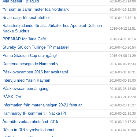
Alla passar i Blågult!
2016-05-23 14:00
"Vi som är Järla" möter Ida Nordmark
2016-04-16 12:30
Snart dags för knattefotboll
2016-04-13 14:18
Rabatterbjudande för alla Järlaiter hos Apoteket Delfinen
2016-04-12 11:51
Nacka Sjukhus
PREMIÄR för Järla Café
2016-04-11 10:14
Stureby SK och Tullinge TP mästare!
2016-04-10 20:54
Puma Stadium Cup drar igång!
2016-04-08 11:29
Damerna besegrade Hammarby
2016-04-06 19:33
Påsklovscampen 2016 har avslutats!
2016-03-31 18:31
Intervju med Yasin Kayhan
2016-03-30 15:00
Påsklovscampen är igång!
2016-03-28 18:00
PÅSKLOV
2016-03-24 15:20
Information från materialhelgen 20-21 februari
2016-03-23 15:27
Hammarby IF kommer till Nacka IP!
2016-03-21 18:30
Årsmöte verksamhetsåret 2015
2016-03-10 17:23
Rösta in DIN styrelseledamot
2016-03-07 15:00