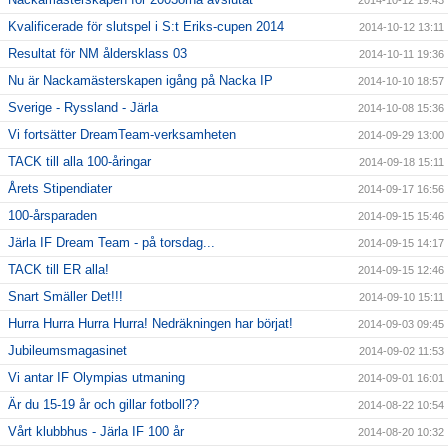
2014-10-12 19:43
Kvalificerade för slutspel i S:t Eriks-cupen 2014
2014-10-12 13:11
Resultat för NM åldersklass 03
2014-10-11 19:36
Nu är Nackamästerskapen igång på Nacka IP
2014-10-10 18:57
Sverige - Ryssland - Järla
2014-10-08 15:36
Vi fortsätter DreamTeam-verksamheten
2014-09-29 13:00
TACK till alla 100-åringar
2014-09-18 15:11
Årets Stipendiater
2014-09-17 16:56
100-årsparaden
2014-09-15 15:46
Järla IF Dream Team - på torsdag...
2014-09-15 14:17
TACK till ER alla!
2014-09-15 12:46
Snart Smäller Det!!!
2014-09-10 15:11
Hurra Hurra Hurra Hurra! Nedräkningen har börjat!
2014-09-03 09:45
Jubileumsmagasinet
2014-09-02 11:53
Vi antar IF Olympias utmaning
2014-09-01 16:01
Är du 15-19 år och gillar fotboll??
2014-08-22 10:54
Vårt klubbhus - Järla IF 100 år
2014-08-20 10:32