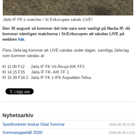
Järla IF FK:s matcher i St:Erikscupen sänds LIVE!
Den 30 augusti så kommer det inte vara som vanligt på Nacka IP, då
kommer nämligen matcherna i St:Erikscupen att sändas LIVE på
webben
här.
Flera Järla-lag kommer att LIVE-sändas under dagen, samtliga Järla-lag
som kommer sändas är:
Kl 11.00 F12 Järla IF FK Vit-Älvsjö AIK FF2
Kl 14.15 F15 Järla IF FK- AIK FF 1
Kl 15.30 F16-2 Järla IF FK 1-IFK Aspudden-Tellus
Nyhetsarkiv
Sportkontoret önskar Glad Sommar
2026-06-30 11:00
Sommaruppehåll 2026!
2026-06-04 13:53