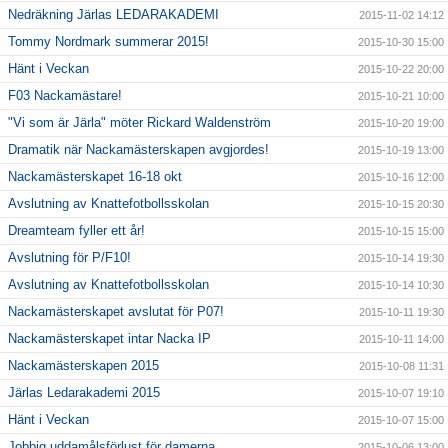
Nedräkning Järlas LEDARAKADEMI
2015-11-02 14:12
Tommy Nordmark summerar 2015!
2015-10-30 15:00
Hänt i Veckan
2015-10-22 20:00
F03 Nackamästare!
2015-10-21 10:00
"Vi som är Järla" möter Rickard Waldenström
2015-10-20 19:00
Dramatik när Nackamästerskapen avgjordes!
2015-10-19 13:00
Nackamästerskapet 16-18 okt
2015-10-16 12:00
Avslutning av Knattefotbollsskolan
2015-10-15 20:30
Dreamteam fyller ett år!
2015-10-15 15:00
Avslutning för P/F10!
2015-10-14 19:30
Avslutning av Knattefotbollsskolan
2015-10-14 10:30
Nackamästerskapet avslutat för P07!
2015-10-11 19:30
Nackamästerskapet intar Nacka IP
2015-10-11 14:00
Nackamästerskapen 2015
2015-10-08 11:31
Järlas Ledarakademi 2015
2015-10-07 19:10
Hänt i Veckan
2015-10-07 15:00
Jobbig uddamålsförlust för damerna
2015-10-06 13:00