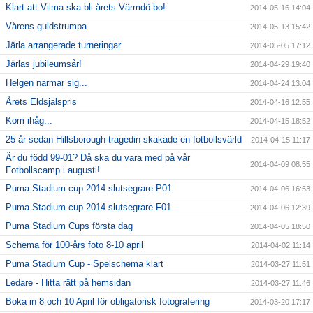
Klart att Vilma ska bli årets Värmdö-bo!
2014-05-16 14:04
Vårens guldstrumpa
2014-05-13 15:42
Järla arrangerade turneringar
2014-05-05 17:12
Järlas jubileumsår!
2014-04-29 19:40
Helgen närmar sig...
2014-04-24 13:04
Årets Eldsjälspris
2014-04-16 12:55
Kom ihåg...
2014-04-15 18:52
25 år sedan Hillsborough-tragedin skakade en fotbollsvärld
2014-04-15 11:17
Är du född 99-01? Då ska du vara med på vår
2014-04-09 08:55
Fotbollscamp i augusti!
Puma Stadium cup 2014 slutsegrare P01
2014-04-06 16:53
Puma Stadium cup 2014 slutsegrare F01
2014-04-06 12:39
Puma Stadium Cups första dag
2014-04-05 18:50
Schema för 100-års foto 8-10 april
2014-04-02 11:14
Puma Stadium Cup - Spelschema klart
2014-03-27 11:51
Ledare - Hitta rätt på hemsidan
2014-03-27 11:46
Boka in 8 och 10 April för obligatorisk fotografering
2014-03-20 17:17