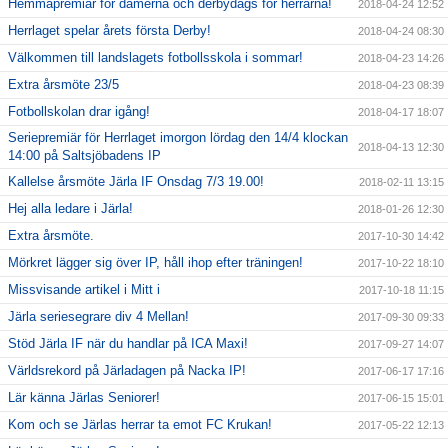
Hemmapremiär för damerna och derbydags för herrarna!
2018-04-24 12:52
Herrlaget spelar årets första Derby!
2018-04-24 08:30
Välkommen till landslagets fotbollsskola i sommar!
2018-04-23 14:26
Extra årsmöte 23/5
2018-04-23 08:39
Fotbollskolan drar igång!
2018-04-17 18:07
Seriepremiär för Herrlaget imorgon lördag den 14/4 klockan
2018-04-13 12:30
14:00 på Saltsjöbadens IP
Kallelse årsmöte Järla IF Onsdag 7/3 19.00!
2018-02-11 13:15
Hej alla ledare i Järla!
2018-01-26 12:30
Extra årsmöte.
2017-10-30 14:42
Mörkret lägger sig över IP, håll ihop efter träningen!
2017-10-22 18:10
Missvisande artikel i Mitt i
2017-10-18 11:15
Järla seriesegrare div 4 Mellan!
2017-09-30 09:33
Stöd Järla IF när du handlar på ICA Maxi!
2017-09-27 14:07
Världsrekord på Järladagen på Nacka IP!
2017-06-17 17:16
Lär känna Järlas Seniorer!
2017-06-15 15:01
Kom och se Järlas herrar ta emot FC Krukan!
2017-05-22 12:13