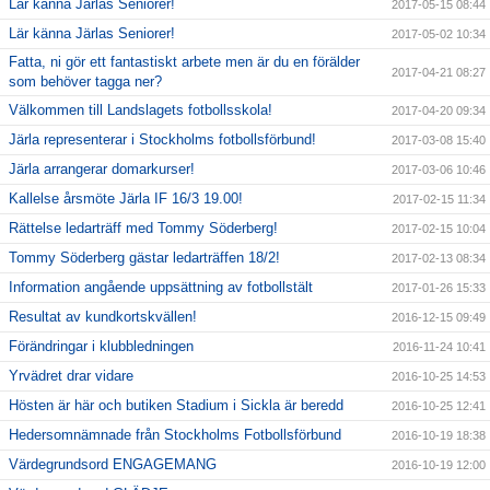
Lär känna Järlas Seniorer!
2017-05-15 08:44
Lär känna Järlas Seniorer!
2017-05-02 10:34
Fatta, ni gör ett fantastiskt arbete men är du en förälder
2017-04-21 08:27
som behöver tagga ner?
Välkommen till Landslagets fotbollsskola!
2017-04-20 09:34
Järla representerar i Stockholms fotbollsförbund!
2017-03-08 15:40
Järla arrangerar domarkurser!
2017-03-06 10:46
Kallelse årsmöte Järla IF 16/3 19.00!
2017-02-15 11:34
Rättelse ledarträff med Tommy Söderberg!
2017-02-15 10:04
Tommy Söderberg gästar ledarträffen 18/2!
2017-02-13 08:34
Information angående uppsättning av fotbollstält
2017-01-26 15:33
Resultat av kundkortskvällen!
2016-12-15 09:49
Förändringar i klubbledningen
2016-11-24 10:41
Yrvädret drar vidare
2016-10-25 14:53
Hösten är här och butiken Stadium i Sickla är beredd
2016-10-25 12:41
Hedersomnämnade från Stockholms Fotbollsförbund
2016-10-19 18:38
Värdegrundsord ENGAGEMANG
2016-10-19 12:00