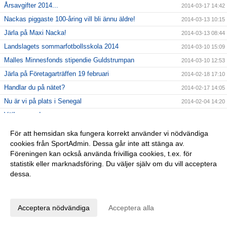
Årsavgifter 2014...
2014-03-17 14:42
Nackas piggaste 100-åring vill bli ännu äldre!
2014-03-13 10:15
Järla på Maxi Nacka!
2014-03-13 08:44
Landslagets sommarfotbollsskola 2014
2014-03-10 15:09
Malles Minnesfonds stipendie Guldstrumpan
2014-03-10 12:53
Järla på Företagarträffen 19 februari
2014-02-18 17:10
Handlar du på nätet?
2014-02-17 14:05
Nu är vi på plats i Senegal
2014-02-04 14:20
Välkommen!
2014-01-29 11:15
Tänk på kyleffekten vid träning utomhus
2014-01-28 18:28
För att hemsidan ska fungera korrekt använder vi nödvändiga
2014, året som genomsyras av 100 årsfirande
cookies från SportAdmin. Dessa går inte att stänga av.
2014-01-26 11:09
Föreningen kan också använda frivilliga cookies, t.ex. för
Årsmöte
2014-01-26 11:06
statistik eller marknadsföring. Du väljer själv om du vill acceptera
Ny hemsida! - nu kör vi
2014-01-17 14:12
dessa.
Vilken fantastisk fotbollssäsong
2013-11-11 17:32
Anpassa dina val
Järla IF FKs organisation förstärks
2013-11-11 17:29
Acceptera nödvändiga
Acceptera alla