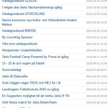
Värdegrundsord GLÄDJE
2016-10-12 12:00
I helgen drar årets Nackamästerskap igång
2016-10-05 16:06
Värdegrundsord UTVECKLING
2016-10-05 12:00
Nacka kommuns nya kultur- och fritidsdirektör Anders
2016-09-28 14:25
Mebius
Värdegrundsord BREDD
2016-09-28 12:00
Ny Livsviktig Sponsor
2016-09-23 12:00
Våra fyra värdegrundsord
2016-09-21 12:00
Höstpremiär i knattefotbollen
2016-08-24 09:35
Järla Football Camp Powered by Puma är igång
2016-08-17 10:34
13 - 15 år och sugen på fotboll
2016-08-01 12:04
Sommarledigt
2016-07-06 09:47
Järla till Dalecarlia
2016-06-29 14:50
Gula Väggen säger TACK och HEJ för i år
2016-06-22 18:18
Landslagets Fotbollsskola 2016 nu igång
2016-06-16 22:15
En Supporters möjlighet till att stötta Järla IF FK
2016-06-02 09:48
Unik första match för Järla DreamTeam
2016-05-30 18:18