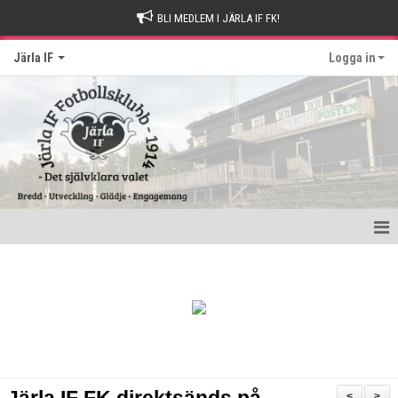
BLI MEDLEM I JÄRLA IF FK!
Järla IF
Logga in
Hem
Intresseanmälan
Bli stödmedlem
Kontakt och Drop-in tider
<
>