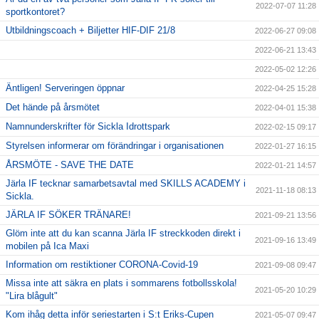
2022-07-07 11:28
sportkontoret?
Utbildningscoach + Biljetter HIF-DIF 21/8
2022-06-27 09:08
2022-06-21 13:43
2022-05-02 12:26
Äntligen! Serveringen öppnar
2022-04-25 15:28
Det hände på årsmötet
2022-04-01 15:38
Namnunderskrifter för Sickla Idrottspark
2022-02-15 09:17
Styrelsen informerar om förändringar i organisationen
2022-01-27 16:15
ÅRSMÖTE - SAVE THE DATE
2022-01-21 14:57
Järla IF tecknar samarbetsavtal med SKILLS ACADEMY i
2021-11-18 08:13
Sickla.
JÄRLA IF SÖKER TRÄNARE!
2021-09-21 13:56
Glöm inte att du kan scanna Järla IF streckkoden direkt i
2021-09-16 13:49
mobilen på Ica Maxi
Information om restiktioner CORONA-Covid-19
2021-09-08 09:47
Missa inte att säkra en plats i sommarens fotbollsskola!
2021-05-20 10:29
"Lira blågult"
Kom ihåg detta inför seriestarten i S:t Eriks-Cupen
2021-05-07 09:47