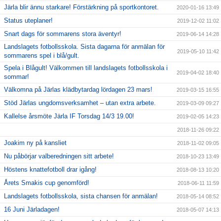
Järla blir ännu starkare! Förstärkning på sportkontoret.
2020-01-16 13:49
Status uteplaner!
2019-12-02 11:02
Snart dags för sommarens stora äventyr!
2019-06-14 14:28
Landslagets fotbollsskola. Sista dagarna för anmälan för
2019-05-10 11:42
sommarens spel i blå/gult.
Spela i Blågult! Välkommen till landslagets fotbollsskola i
2019-04-02 18:40
sommar!
Välkomna på Järlas klädbytardag lördagen 23 mars!
2019-03-15 16:55
Stöd Järlas ungdomsverksamhet – utan extra arbete.
2019-03-09 09:27
Kallelse årsmöte Järla IF Torsdag 14/3 19.00!
2019-02-05 14:23
2018-11-26 09:22
Joakim ny på kansliet
2018-11-02 09:05
Nu påbörjar valberedningen sitt arbete!
2018-10-23 13:49
Höstens knattefotboll drar igång!
2018-08-13 10:20
Årets Smakis cup genomförd!
2018-06-11 11:59
Landslagets fotbollsskola, sista chansen för anmälan!
2018-05-14 08:52
16 Juni Järladagen!
2018-05-07 14:13