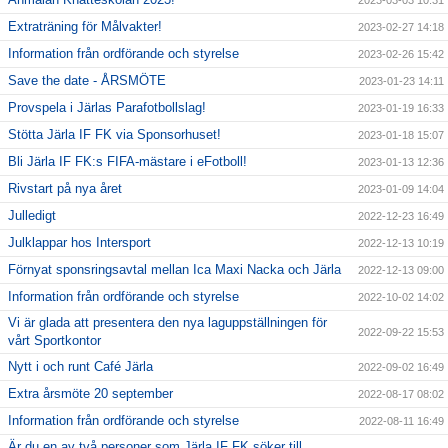
2023-03-03 10:31
Extraträning för Målvakter!
2023-02-27 14:18
Information från ordförande och styrelse
2023-02-26 15:42
Save the date - ÅRSMÖTE
2023-01-23 14:11
Provspela i Järlas Parafotbollslag!
2023-01-19 16:33
Stötta Järla IF FK via Sponsorhuset!
2023-01-18 15:07
Bli Järla IF FK:s FIFA-mästare i eFotboll!
2023-01-13 12:36
Rivstart på nya året
2023-01-09 14:04
Julledigt
2022-12-23 16:49
Julklappar hos Intersport
2022-12-13 10:19
Förnyat sponsringsavtal mellan Ica Maxi Nacka och Järla
2022-12-13 09:00
Information från ordförande och styrelse
2022-10-02 14:02
Vi är glada att presentera den nya laguppställningen för
2022-09-22 15:53
vårt Sportkontor
Nytt i och runt Café Järla
2022-09-02 16:49
Extra årsmöte 20 september
2022-08-17 08:02
Information från ordförande och styrelse
2022-08-11 16:49
Är du en av två personer som Järla IF FK söker till