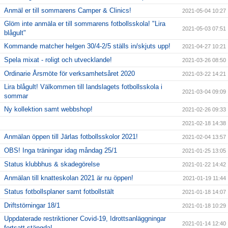
Anmäl er till sommarens Camper & Clinics!
2021-05-04 10:27
Glöm inte anmäla er till sommarens fotbollsskola! "Lira
2021-05-03 07:51
blågult"
Kommande matcher helgen 30/4-2/5 ställs in/skjuts upp!
2021-04-27 10:21
Spela mixat - roligt och utvecklande!
2021-03-26 08:50
Ordinarie Årsmöte för verksamhetsåret 2020
2021-03-22 14:21
Lira blågult! Välkommen till landslagets fotbollsskola i
2021-03-04 09:09
sommar
Ny kollektion samt webbshop!
2021-02-26 09:33
2021-02-18 14:38
Anmälan öppen till Järlas fotbollsskolor 2021!
2021-02-04 13:57
OBS! Inga träningar idag måndag 25/1
2021-01-25 13:05
Status klubbhus & skadegörelse
2021-01-22 14:42
Anmälan till knatteskolan 2021 är nu öppen!
2021-01-19 11:44
Status fotbollsplaner samt fotbollstält
2021-01-18 14:07
Driftstörningar 18/1
2021-01-18 10:29
Uppdaterade restriktioner Covid-19, Idrottsanläggningar
2021-01-14 12:40
fortsatt stängda!