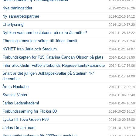
2015-03-03 14:51
Nya träningstider
2015-02-20 16:26
Ny samarbetspartner
2014-12-15 14:12
Efterlysning!
2014-12-10 17:20
Nyfiken vad som beslutades på extra årsmötet?
2014-11-28 13:22
Föreningskonsulent sökes till Järlas kansli
2014-11-25 12:54
NYHET från Järla och Stadium
2014-11-21 14:07
Förbundskapten för F15 Katarina Cancan Olsson på plats
2014-11-18 09:50
Inför Stockholm Fotbollsförbunds Represententskapsmöte
2014-11-17 16:06
Snart är det jul igen Julklappskvällar på Stadium 4-7
2014-11-17 14:08
december
Årets Nackabo
2014-11-12 09:14
Svensk Vinter
2014-11-06 09:40
Järlas Ledarakademi
2014-11-04 16:58
Förbundssamling för Flickor 00
2014-10-23 16:13
Lycka till Tove Govén F99
2014-10-20 15:00
Järlas DreamTeam
2014-10-15 16:18
Nackamästerskapen för 2003orna avslutat