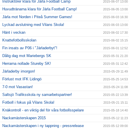
Instruktörer klara för Järla Football Camp
2015-06-07 13:00
Huvudtränarna klara för Järla Football Camp!
2015-06-05 13:00
Järla mot Norden i Piteå Summer Games!
2015-06-03 16:30
Lyckad avslutning med Vilans Skola!
2015-06-03 13:00
Hänt i veckan
2015-06-02 17:30
Knattefotbollsskolan
2015-06-02 15:15
Fin insats av P06 i "Järladerbyt"!
2015-06-01 12:52
Dålig dag mot Mariebergs SK
2015-05-31 21:20
Herrarna nollade Stureby SK!
2015-05-31 12:42
Järladerby imorgon!
2015-05-29 11:49
Förlust mot IFK Lidingö
2015-05-25 14:53
7-0 mot Vasastan!
2015-05-24 11:08
Saltsjö Trafiksskola ny samarbetspartner!
2015-05-22 13:39
Fotboll i fokus på Vilans Skola!
2015-05-21 15:11
Knäkontroll - en viktig del för våra fotbollsspelare
2015-05-18 14:40
Nackamästerskapen 2015
2015-05-12 11:23
Nackamästerskapen i ny tappning - pressrelease
2015-05-12 09:00