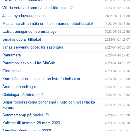
2023-05-22 14:13
Vill du veta vad som händer i föreningen?
2023-05-12 12:55
Järlas nya huvudsponsor
2023-05-11 11:59
Missa inte att anmäla er till sommarens fotbollsskola!
2023-05-09 16:36
Extra träningar och sommarläger
2023-05-09 10:58
Smakis cup är tillbaka!
2023-04-24 11:07
Järlas servering öppet för säsongen
2023-04-20 18:13
Pantamera
2023-04-18 12:41
Parafotbollsskola - Lira BlåGult
2023-04-14 15:22
Glad påsk!
2023-04-06 12:16
Kom ihåg att du i helgen kan byta fotbollsskor
2023-04-01 13:08
Årsmöteshandlingar
2023-03-21 15:54
Clubdagar på Intersport!
2023-03-20 14:52
Börjar fotbollsskorna bli för små? Kom och byt i Nacka
2023-03-09 17:16
Forum...
Sommarcamp på Nacka IP!
2023-03-07 16:36
Kallelse till årsmöte 28 mars 2023
2023-03-06 07:20
Anmälan Knatteskolan 2023!