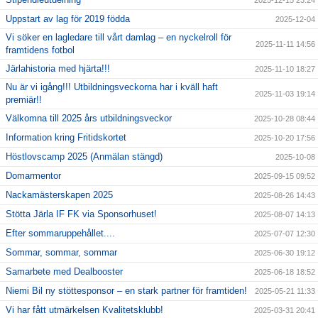
2025-12-15 23:24
Uppstart av lag för 2019 födda
2025-12-04
Vi söker en lagledare till vårt damlag – en nyckelroll för
2025-11-11 14:56
framtidens fotbol
Järlahistoria med hjärta!!!
2025-11-10 18:27
Nu är vi igång!!! Utbildningsveckorna har i kväll haft
2025-11-03 19:14
premiär!!
Välkomna till 2025 års utbildningsveckor
2025-10-28 08:44
Information kring Fritidskortet
2025-10-20 17:56
Höstlovscamp 2025 (Anmälan stängd)
2025-10-08
Domarmentor
2025-09-15 09:52
Nackamästerskapen 2025
2025-08-26 14:43
Stötta Järla IF FK via Sponsorhuset!
2025-08-07 14:13
Efter sommaruppehållet....
2025-07-07 12:30
Sommar, sommar, sommar
2025-06-30 19:12
Samarbete med Dealbooster
2025-06-18 18:52
Niemi Bil ny stöttesponsor – en stark partner för framtiden!
2025-05-21 11:33
Vi har fått utmärkelsen Kvalitetsklubb!
2025-03-31 20:41