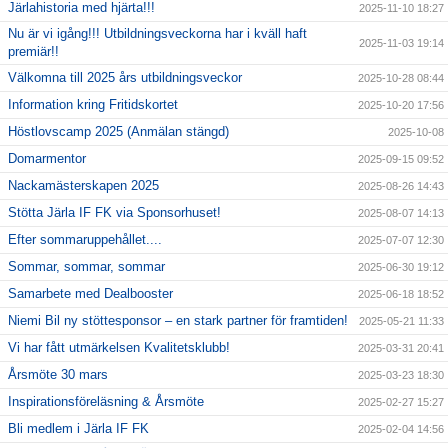
Järlahistoria med hjärta!!!
2025-11-10 18:27
Nu är vi igång!!! Utbildningsveckorna har i kväll haft
2025-11-03 19:14
premiär!!
Välkomna till 2025 års utbildningsveckor
2025-10-28 08:44
Information kring Fritidskortet
2025-10-20 17:56
Höstlovscamp 2025 (Anmälan stängd)
2025-10-08
Domarmentor
2025-09-15 09:52
Nackamästerskapen 2025
2025-08-26 14:43
Stötta Järla IF FK via Sponsorhuset!
2025-08-07 14:13
Efter sommaruppehållet....
2025-07-07 12:30
Sommar, sommar, sommar
2025-06-30 19:12
Samarbete med Dealbooster
2025-06-18 18:52
Niemi Bil ny stöttesponsor – en stark partner för framtiden!
2025-05-21 11:33
Vi har fått utmärkelsen Kvalitetsklubb!
2025-03-31 20:41
Årsmöte 30 mars
2025-03-23 18:30
Inspirationsföreläsning & Årsmöte
2025-02-27 15:27
Bli medlem i Järla IF FK
2025-02-04 14:56