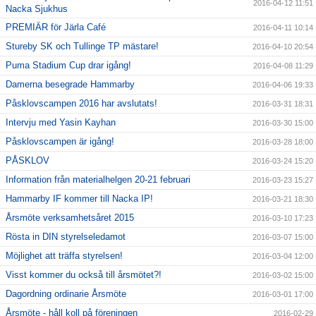
2016-04-12 11:51
Nacka Sjukhus
PREMIÄR för Järla Café
2016-04-11 10:14
Stureby SK och Tullinge TP mästare!
2016-04-10 20:54
Puma Stadium Cup drar igång!
2016-04-08 11:29
Damerna besegrade Hammarby
2016-04-06 19:33
Påsklovscampen 2016 har avslutats!
2016-03-31 18:31
Intervju med Yasin Kayhan
2016-03-30 15:00
Påsklovscampen är igång!
2016-03-28 18:00
PÅSKLOV
2016-03-24 15:20
Information från materialhelgen 20-21 februari
2016-03-23 15:27
Hammarby IF kommer till Nacka IP!
2016-03-21 18:30
Årsmöte verksamhetsåret 2015
2016-03-10 17:23
Rösta in DIN styrelseledamot
2016-03-07 15:00
Möjlighet att träffa styrelsen!
2016-03-04 12:00
Visst kommer du också till årsmötet?!
2016-03-02 15:00
Dagordning ordinarie Årsmöte
2016-03-01 17:00
Årsmöte - håll koll på föreningen
2016-02-29