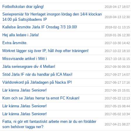
Fotbollskolan drar igång!
2018-04-17 18:07
Seriepremiär för Herrlaget imorgon lördag den 14/4 klockan
2018-04-13 12:30
14:00 på Saltsjöbadens IP
Kallelse årsmöte Järla IF Onsdag 7/3 19.00!
2018-02-11 13:15
Hej alla ledare i Järla!
2018-01-26 12:30
Extra årsmöte.
2017-10-30 14:42
Mörkret lägger sig över IP, håll ihop efter träningen!
2017-10-22 18:10
Missvisande artikel i Mitt i
2017-10-18 11:15
Järla seriesegrare div 4 Mellan!
2017-09-30 09:33
Stöd Järla IF när du handlar på ICA Maxi!
2017-09-27 14:07
Världsrekord på Järladagen på Nacka IP!
2017-06-17 17:16
Lär känna Järlas Seniorer!
2017-06-15 15:01
Kom och se Järlas herrar ta emot FC Krukan!
2017-05-22 12:13
Lär känna Järlas Seniorer!
2017-05-15 08:44
Lär känna Järlas Seniorer!
2017-05-02 10:34
Fatta, ni gör ett fantastiskt arbete men är du en förälder
2017-04-21 08:27
som behöver tagga ner?