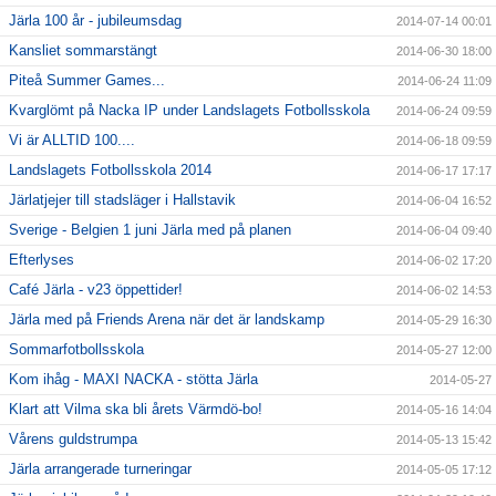
Järla 100 år - jubileumsdag
2014-07-14 00:01
Kansliet sommarstängt
2014-06-30 18:00
Piteå Summer Games...
2014-06-24 11:09
Kvarglömt på Nacka IP under Landslagets Fotbollsskola
2014-06-24 09:59
Vi är ALLTID 100....
2014-06-18 09:59
Landslagets Fotbollsskola 2014
2014-06-17 17:17
Järlatjejer till stadsläger i Hallstavik
2014-06-04 16:52
Sverige - Belgien 1 juni Järla med på planen
2014-06-04 09:40
Efterlyses
2014-06-02 17:20
Café Järla - v23 öppettider!
2014-06-02 14:53
Järla med på Friends Arena när det är landskamp
2014-05-29 16:30
Sommarfotbollsskola
2014-05-27 12:00
Kom ihåg - MAXI NACKA - stötta Järla
2014-05-27
Klart att Vilma ska bli årets Värmdö-bo!
2014-05-16 14:04
Vårens guldstrumpa
2014-05-13 15:42
Järla arrangerade turneringar
2014-05-05 17:12