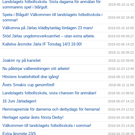
Landslagets fotbollsskola. Sista dagarna för anmälan för
2019-05-10 11:42
sommarens spel i blå/gult.
Spela i Blågult! Välkommen till landslagets fotbollsskola i
2019-04-02 18:40
sommar!
Välkomna på Järlas klädbytardag lördagen 23 mars!
2019-03-15 16:55
Stöd Järlas ungdomsverksamhet – utan extra arbete.
2019-03-09 09:27
Kallelse årsmöte Järla IF Torsdag 14/3 19.00!
2019-02-05 14:23
2018-11-26 09:22
Joakim ny på kansliet
2018-11-02 09:05
Nu påbörjar valberedningen sitt arbete!
2018-10-23 13:49
Höstens knattefotboll drar igång!
2018-08-13 10:20
Årets Smakis cup genomförd!
2018-06-11 11:59
Landslagets fotbollsskola, sista chansen för anmälan!
2018-05-14 08:52
16 Juni Järladagen!
2018-05-07 14:13
Hemmapremiär för damerna och derbydags för herrarna!
2018-04-24 12:52
Herrlaget spelar årets första Derby!
2018-04-24 08:30
Välkommen till landslagets fotbollsskola i sommar!
2018-04-23 14:26
Extra årsmöte 23/5
2018-04-23 08:39