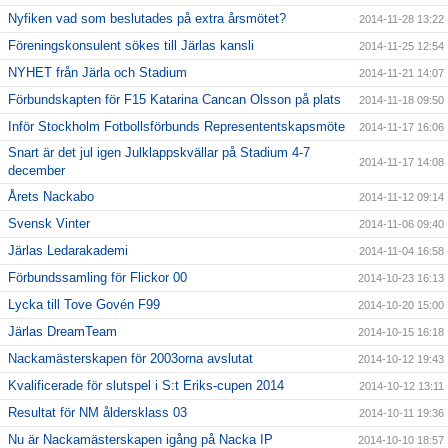
Nyfiken vad som beslutades på extra årsmötet?
2014-11-28 13:22
Föreningskonsulent sökes till Järlas kansli
2014-11-25 12:54
NYHET från Järla och Stadium
2014-11-21 14:07
Förbundskapten för F15 Katarina Cancan Olsson på plats
2014-11-18 09:50
Inför Stockholm Fotbollsförbunds Represententskapsmöte
2014-11-17 16:06
Snart är det jul igen Julklappskvällar på Stadium 4-7
2014-11-17 14:08
december
Årets Nackabo
2014-11-12 09:14
Svensk Vinter
2014-11-06 09:40
Järlas Ledarakademi
2014-11-04 16:58
Förbundssamling för Flickor 00
2014-10-23 16:13
Lycka till Tove Govén F99
2014-10-20 15:00
Järlas DreamTeam
2014-10-15 16:18
Nackamästerskapen för 2003orna avslutat
2014-10-12 19:43
Kvalificerade för slutspel i S:t Eriks-cupen 2014
2014-10-12 13:11
Resultat för NM åldersklass 03
2014-10-11 19:36
Nu är Nackamästerskapen igång på Nacka IP
2014-10-10 18:57