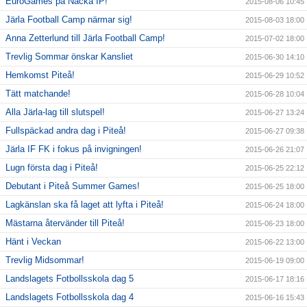
EuroGames på Nacka IP!
2015-08-06 10:45
Järla Football Camp närmar sig!
2015-08-03 18:00
Anna Zetterlund till Järla Football Camp!
2015-07-02 18:00
Trevlig Sommar önskar Kansliet
2015-06-30 14:10
Hemkomst Piteå!
2015-06-29 10:52
Tätt matchande!
2015-06-28 10:04
Alla Järla-lag till slutspel!
2015-06-27 13:24
Fullspäckad andra dag i Piteå!
2015-06-27 09:38
Järla IF FK i fokus på invigningen!
2015-06-26 21:07
Lugn första dag i Piteå!
2015-06-25 22:12
Debutant i Piteå Summer Games!
2015-06-25 18:00
Lagkänslan ska få laget att lyfta i Piteå!
2015-06-24 18:00
Mästarna återvänder till Piteå!
2015-06-23 18:00
Hänt i Veckan
2015-06-22 13:00
Trevlig Midsommar!
2015-06-19 09:00
Landslagets Fotbollsskola dag 5
2015-06-17 18:16
Landslagets Fotbollsskola dag 4
2015-06-16 15:43