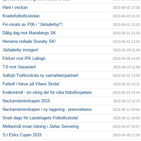
Hänt i veckan
2015-06-02 17:30
Knattefotbollsskolan
2015-06-02 15:15
Fin insats av P06 i "Järladerbyt"!
2015-06-01 12:52
Dålig dag mot Mariebergs SK
2015-05-31 21:20
Herrarna nollade Stureby SK!
2015-05-31 12:42
Järladerby imorgon!
2015-05-29 11:49
Förlust mot IFK Lidingö
2015-05-25 14:53
7-0 mot Vasastan!
2015-05-24 11:08
Saltsjö Trafiksskola ny samarbetspartner!
2015-05-22 13:39
Fotboll i fokus på Vilans Skola!
2015-05-21 15:11
Knäkontroll - en viktig del för våra fotbollsspelare
2015-05-18 14:40
Nackamästerskapen 2015
2015-05-12 11:23
Nackamästerskapen i ny tappning - pressrelease
2015-05-12 09:00
Snart dags för Landslagets Fotbollsskola!
2015-05-11 08:00
Mellanmål innan träning i Järlas Servering
2015-05-07 19:57
S:t Eriks Cupen 2015
2015-05-05 11:39