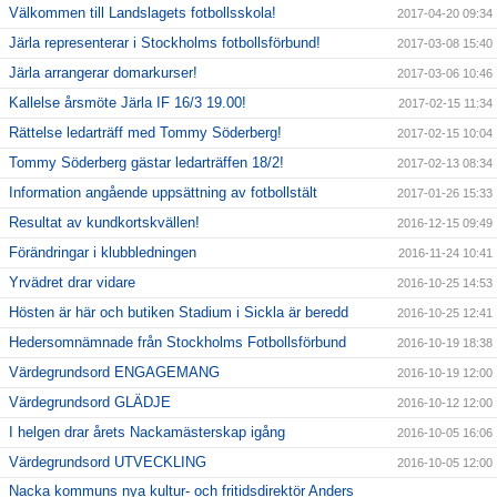
Välkommen till Landslagets fotbollsskola!
2017-04-20 09:34
Järla representerar i Stockholms fotbollsförbund!
2017-03-08 15:40
Järla arrangerar domarkurser!
2017-03-06 10:46
Kallelse årsmöte Järla IF 16/3 19.00!
2017-02-15 11:34
Rättelse ledarträff med Tommy Söderberg!
2017-02-15 10:04
Tommy Söderberg gästar ledarträffen 18/2!
2017-02-13 08:34
Information angående uppsättning av fotbollstält
2017-01-26 15:33
Resultat av kundkortskvällen!
2016-12-15 09:49
Förändringar i klubbledningen
2016-11-24 10:41
Yrvädret drar vidare
2016-10-25 14:53
Hösten är här och butiken Stadium i Sickla är beredd
2016-10-25 12:41
Hedersomnämnade från Stockholms Fotbollsförbund
2016-10-19 18:38
Värdegrundsord ENGAGEMANG
2016-10-19 12:00
Värdegrundsord GLÄDJE
2016-10-12 12:00
I helgen drar årets Nackamästerskap igång
2016-10-05 16:06
Värdegrundsord UTVECKLING
2016-10-05 12:00
Nacka kommuns nya kultur- och fritidsdirektör Anders