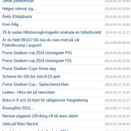
Järlas jubileumsår!
2014-04-29 19:40
Helgen närmar sig...
2014-04-24 13:04
Årets Eldsjälspris
2014-04-16 12:55
Kom ihåg...
2014-04-15 18:52
25 år sedan Hillsborough-tragedin skakade en fotbollsvärld
2014-04-15 11:17
Är du född 99-01? Då ska du vara med på vår
2014-04-09 08:55
Fotbollscamp i augusti!
Puma Stadium cup 2014 slutsegrare P01
2014-04-06 16:53
Puma Stadium cup 2014 slutsegrare F01
2014-04-06 12:39
Puma Stadium Cups första dag
2014-04-05 18:50
Schema för 100-års foto 8-10 april
2014-04-02 11:14
Puma Stadium Cup - Spelschema klart
2014-03-27 11:51
Ledare - Hitta rätt på hemsidan
2014-03-27 11:46
Boka in 8 och 10 April för obligatorisk fotografering
2014-03-20 17:17
Årsavgifter 2014...
2014-03-17 14:42
Nackas piggaste 100-åring vill bli ännu äldre!
2014-03-13 10:15
Järla på Maxi Nacka!
2014-03-13 08:44