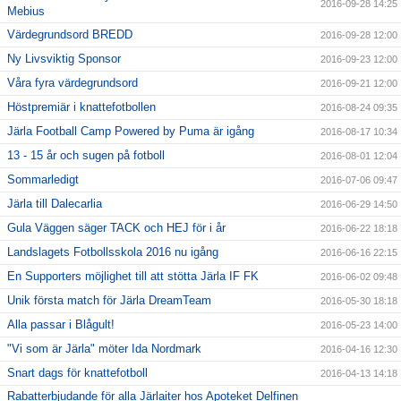
2016-09-28 14:25
Mebius
Värdegrundsord BREDD
2016-09-28 12:00
Ny Livsviktig Sponsor
2016-09-23 12:00
Våra fyra värdegrundsord
2016-09-21 12:00
Höstpremiär i knattefotbollen
2016-08-24 09:35
Järla Football Camp Powered by Puma är igång
2016-08-17 10:34
13 - 15 år och sugen på fotboll
2016-08-01 12:04
Sommarledigt
2016-07-06 09:47
Järla till Dalecarlia
2016-06-29 14:50
Gula Väggen säger TACK och HEJ för i år
2016-06-22 18:18
Landslagets Fotbollsskola 2016 nu igång
2016-06-16 22:15
En Supporters möjlighet till att stötta Järla IF FK
2016-06-02 09:48
Unik första match för Järla DreamTeam
2016-05-30 18:18
Alla passar i Blågult!
2016-05-23 14:00
"Vi som är Järla" möter Ida Nordmark
2016-04-16 12:30
Snart dags för knattefotboll
2016-04-13 14:18
Rabatterbjudande för alla Järlaiter hos Apoteket Delfinen