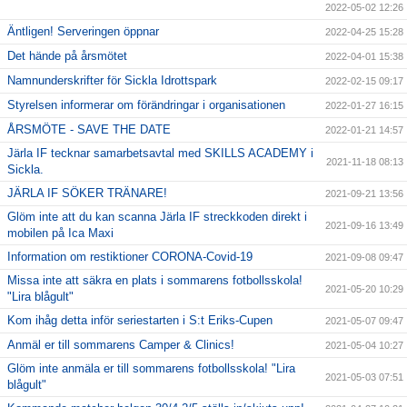
2022-05-02 12:26
Äntligen! Serveringen öppnar
2022-04-25 15:28
Det hände på årsmötet
2022-04-01 15:38
Namnunderskrifter för Sickla Idrottspark
2022-02-15 09:17
Styrelsen informerar om förändringar i organisationen
2022-01-27 16:15
ÅRSMÖTE - SAVE THE DATE
2022-01-21 14:57
Järla IF tecknar samarbetsavtal med SKILLS ACADEMY i
2021-11-18 08:13
Sickla.
JÄRLA IF SÖKER TRÄNARE!
2021-09-21 13:56
Glöm inte att du kan scanna Järla IF streckkoden direkt i
2021-09-16 13:49
mobilen på Ica Maxi
Information om restiktioner CORONA-Covid-19
2021-09-08 09:47
Missa inte att säkra en plats i sommarens fotbollsskola!
2021-05-20 10:29
"Lira blågult"
Kom ihåg detta inför seriestarten i S:t Eriks-Cupen
2021-05-07 09:47
Anmäl er till sommarens Camper & Clinics!
2021-05-04 10:27
Glöm inte anmäla er till sommarens fotbollsskola! "Lira
2021-05-03 07:51
blågult"