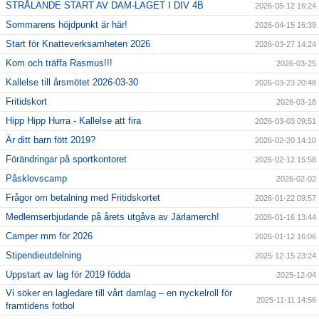
STRÅLANDE START AV DAM-LAGET I DIV 4B
2026-05-12 16:24
Sommarens höjdpunkt är här!
2026-04-15 16:39
Start för Knatteverksamheten 2026
2026-03-27 14:24
Kom och träffa Rasmus!!!
2026-03-25
Kallelse till årsmötet 2026-03-30
2026-03-23 20:48
Fritidskort
2026-03-18
Hipp Hipp Hurra - Kallelse att fira
2026-03-03 09:51
Är ditt barn fött 2019?
2026-02-20 14:10
Förändringar på sportkontoret
2026-02-12 15:58
Påsklovscamp
2026-02-02
Frågor om betalning med Fritidskortet
2026-01-22 09:57
Medlemserbjudande på årets utgåva av Järlamerch!
2026-01-16 13:44
Camper mm för 2026
2026-01-12 16:06
Stipendieutdelning
2025-12-15 23:24
Uppstart av lag för 2019 födda
2025-12-04
Vi söker en lagledare till vårt damlag – en nyckelroll för
2025-11-11 14:56
framtidens fotbol