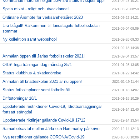
Kommande matcher helgen 30/4-2/5 ställs in/skjuts upp!
2021-04-27 10:21
Spela mixat - roligt och utvecklande!
2021-03-26 08:50
Ordinarie Årsmöte för verksamhetsåret 2020
2021-03-22 14:21
Lira blågult! Välkommen till landslagets fotbollsskola i
2021-03-04 09:09
sommar
Ny kollektion samt webbshop!
2021-02-26 09:33
2021-02-18 14:38
Anmälan öppen till Järlas fotbollsskolor 2021!
2021-02-04 13:57
OBS! Inga träningar idag måndag 25/1
2021-01-25 13:05
Status klubbhus & skadegörelse
2021-01-22 14:42
Anmälan till knatteskolan 2021 är nu öppen!
2021-01-19 11:44
Status fotbollsplaner samt fotbollstält
2021-01-18 14:07
Driftstörningar 18/1
2021-01-18 10:29
Uppdaterade restriktioner Covid-19, Idrottsanläggningar
2021-01-14 12:40
fortsatt stängda!
Uppdaterade riktlinjer gällande Covid-19 17/12
2020-12-14 13:54
Samarbetsavtal mellan Järla och Hammarby påskrivet
2020-12-14 12:13
Nya restriktioner gällande CORONA/Covid-19!
2020-10-30 10:06