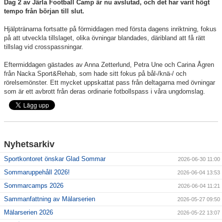
Dag 2 av Järla Football Camp är nu avslutad, och det har varit högt
tempo från början till slut.
Hjälptränarna fortsatte på förmiddagen med första dagens inriktning, fokus
på att utveckla tillslaget, olika övningar blandades, däribland att få rätt
tillslag vid crosspassningar.
Eftermiddagen gästades av Anna Zetterlund, Petra Une och Carina Ågren
från Nacka Sport&Rehab, som hade sitt fokus på bål-/knä-/ och
rörelsemönster. Ett mycket uppskattat pass från deltagarna med övningar
som är ett avbrott från deras ordinarie fotbollspass i våra ungdomslag.
Nyhetsarkiv
Sportkontoret önskar Glad Sommar
2026-06-30 11:00
Sommaruppehåll 2026!
2026-06-04 13:53
Sommarcamps 2026
2026-06-04 11:21
Sammanfattning av Mälarserien
2026-05-27 09:50
Mälarserien 2026
2026-05-22 13:07