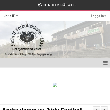
BLI MEDLEM I JÄRLA IF FK!
Järla IF
Logga in
Hem
Intresseanmälan
Bli stödmedlem
Kontakt och Drop-in tider
<
>