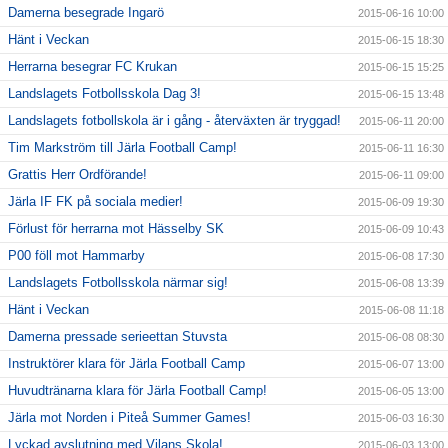
Damerna besegrade Ingarö
2015-06-16 10:00
Hänt i Veckan
2015-06-15 18:30
Herrarna besegrar FC Krukan
2015-06-15 15:25
Landslagets Fotbollsskola Dag 3!
2015-06-15 13:48
Landslagets fotbollskola är i gång - återväxten är tryggad!
2015-06-11 20:00
Tim Markström till Järla Football Camp!
2015-06-11 16:30
Grattis Herr Ordförande!
2015-06-11 09:00
Järla IF FK på sociala medier!
2015-06-09 19:30
Förlust för herrarna mot Hässelby SK
2015-06-09 10:43
P00 föll mot Hammarby
2015-06-08 17:30
Landslagets Fotbollsskola närmar sig!
2015-06-08 13:39
Hänt i Veckan
2015-06-08 11:18
Damerna pressade serieettan Stuvsta
2015-06-08 08:30
Instruktörer klara för Järla Football Camp
2015-06-07 13:00
Huvudtränarna klara för Järla Football Camp!
2015-06-05 13:00
Järla mot Norden i Piteå Summer Games!
2015-06-03 16:30
Lyckad avslutning med Vilans Skola!
2015-06-03 13:00