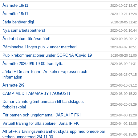
Årsmöte 19/11
2020-10-27 12:47
Årsmöte 19/11
2020-10-21 17:24
Järla behöver dig!
2020-10-05 11:42
Nya samarbetspartners!
2020-10-02 10:44
Ändrat datum för årsmötet!
2020-09-08 20:12
Påminnelse!! Ingen publik under matcher!
2020-09-07 18:51
Publikrekommenationer under CORONA /Covid 19
2020-08-20 11:00
Årsmöte 2020 9/9 19:00 framflyttat
2020-08-09 21:31
Järla IF Dream Team - Artikeln i Expressen och
2020-06-25 07:15
information
Årsmöte 2/9
2020-06-10 09:12
CAMP MED HAMMARBY I AUGUSTI
2020-06-09 15:22
Du har väl inte glömt anmälan till Landslagets
2020-05-20 09:29
fotbollsskola!
För barnen och ungdomarna i JÄRLA IF FK!
2020-04-08 12:28
Virtuell träning för alla spelare i Järla IF FK
2020-04-02 12:08
All StFF:s tävlingsverksamhet skjuts upp med omedelbar
2020-04-01 15:05
verkan uppdaterad 2/4 11:00