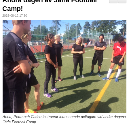
Andra dagen av Järla Football
Nyheter
Camp!
2015-08-12 17:30
Verksamheten
Trygg förening
Vårdnadshavare
Sponsorer
Utbildningar
Stipendier
Styrelse och Årsmöte
Kalender
Anna, Petra och Carina instruerar intresserade deltagare vid andra dagens
Kvalitetsklubb
Järla Football Camp.