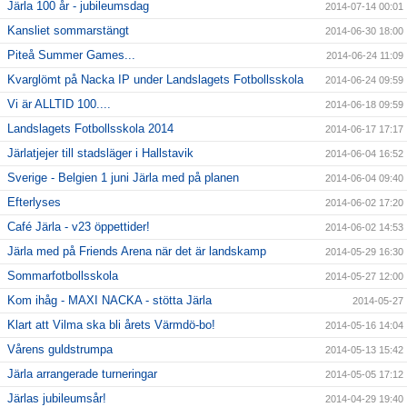
Järla 100 år - jubileumsdag
2014-07-14 00:01
Kansliet sommarstängt
2014-06-30 18:00
Piteå Summer Games...
2014-06-24 11:09
Kvarglömt på Nacka IP under Landslagets Fotbollsskola
2014-06-24 09:59
Vi är ALLTID 100....
2014-06-18 09:59
Landslagets Fotbollsskola 2014
2014-06-17 17:17
Järlatjejer till stadsläger i Hallstavik
2014-06-04 16:52
Sverige - Belgien 1 juni Järla med på planen
2014-06-04 09:40
Efterlyses
2014-06-02 17:20
Café Järla - v23 öppettider!
2014-06-02 14:53
Järla med på Friends Arena när det är landskamp
2014-05-29 16:30
Sommarfotbollsskola
2014-05-27 12:00
Kom ihåg - MAXI NACKA - stötta Järla
2014-05-27
Klart att Vilma ska bli årets Värmdö-bo!
2014-05-16 14:04
Vårens guldstrumpa
2014-05-13 15:42
Järla arrangerade turneringar
2014-05-05 17:12
Järlas jubileumsår!
2014-04-29 19:40