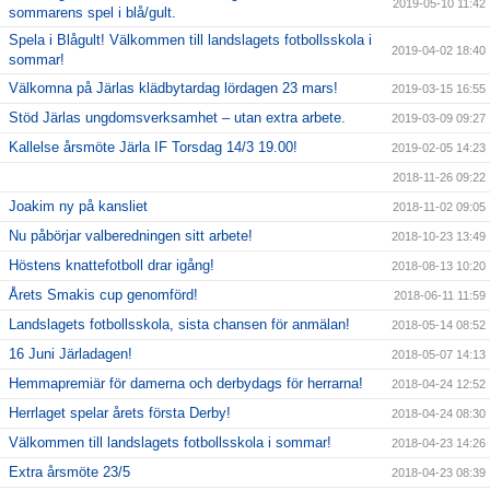
2019-05-10 11:42
sommarens spel i blå/gult.
Spela i Blågult! Välkommen till landslagets fotbollsskola i
2019-04-02 18:40
sommar!
Välkomna på Järlas klädbytardag lördagen 23 mars!
2019-03-15 16:55
Stöd Järlas ungdomsverksamhet – utan extra arbete.
2019-03-09 09:27
Kallelse årsmöte Järla IF Torsdag 14/3 19.00!
2019-02-05 14:23
2018-11-26 09:22
Joakim ny på kansliet
2018-11-02 09:05
Nu påbörjar valberedningen sitt arbete!
2018-10-23 13:49
Höstens knattefotboll drar igång!
2018-08-13 10:20
Årets Smakis cup genomförd!
2018-06-11 11:59
Landslagets fotbollsskola, sista chansen för anmälan!
2018-05-14 08:52
16 Juni Järladagen!
2018-05-07 14:13
Hemmapremiär för damerna och derbydags för herrarna!
2018-04-24 12:52
Herrlaget spelar årets första Derby!
2018-04-24 08:30
Välkommen till landslagets fotbollsskola i sommar!
2018-04-23 14:26
Extra årsmöte 23/5
2018-04-23 08:39