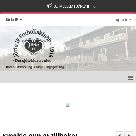
BLI MEDLEM I JÄRLA IF FK!
Järla IF
Logga in
Hem
Intresseanmälan
Bli stödmedlem
Kontakt och Drop-in tider
<
>