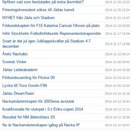
Nyfiken vad som beslutades på extra årsmötet?
2014-11-28 13:22
Föreningskonsulent sökes till Järlas kansli
2014-11-25 12:54
NYHET från Järla och Stadium
2014-11-21 14:07
Förbundskapten för F15 Katarina Cancan Olsson på plats
2014-11-18 09:50
Inför Stockholm Fotbollsförbunds Represententskapsmöte
2014-11-17 16:06
Snart är det jul igen Julklappskvällar på Stadium 4-7
2014-11-17 14:08
december
Årets Nackabo
2014-11-12 09:14
Svensk Vinter
2014-11-06 09:40
Järlas Ledarakademi
2014-11-04 16:58
Förbundssamling för Flickor 00
2014-10-23 16:13
Lycka till Tove Govén F99
2014-10-20 15:00
Järlas DreamTeam
2014-10-15 16:18
Nackamästerskapen för 2003orna avslutat
2014-10-12 19:43
Kvalificerade för slutspel i S:t Eriks-cupen 2014
2014-10-12 13:11
Resultat för NM åldersklass 03
2014-10-11 19:36
Nu är Nackamästerskapen igång på Nacka IP
2014-10-10 18:57