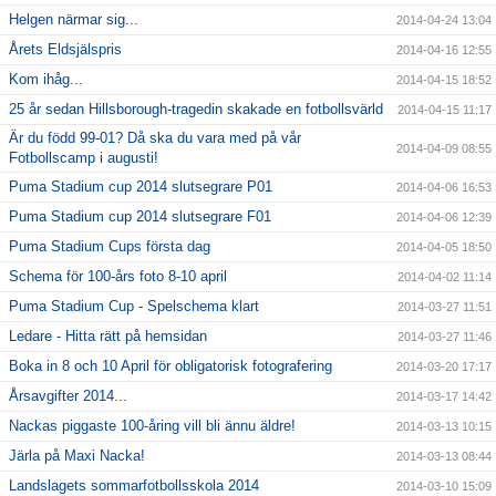
Helgen närmar sig...
2014-04-24 13:04
Årets Eldsjälspris
2014-04-16 12:55
Kom ihåg...
2014-04-15 18:52
25 år sedan Hillsborough-tragedin skakade en fotbollsvärld
2014-04-15 11:17
Är du född 99-01? Då ska du vara med på vår
2014-04-09 08:55
Fotbollscamp i augusti!
Puma Stadium cup 2014 slutsegrare P01
2014-04-06 16:53
Puma Stadium cup 2014 slutsegrare F01
2014-04-06 12:39
Puma Stadium Cups första dag
2014-04-05 18:50
Schema för 100-års foto 8-10 april
2014-04-02 11:14
Puma Stadium Cup - Spelschema klart
2014-03-27 11:51
Ledare - Hitta rätt på hemsidan
2014-03-27 11:46
Boka in 8 och 10 April för obligatorisk fotografering
2014-03-20 17:17
Årsavgifter 2014...
2014-03-17 14:42
Nackas piggaste 100-åring vill bli ännu äldre!
2014-03-13 10:15
Järla på Maxi Nacka!
2014-03-13 08:44
Landslagets sommarfotbollsskola 2014
2014-03-10 15:09