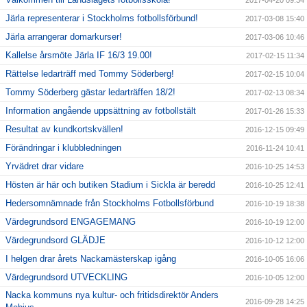
2017-04-20 09:34
Järla representerar i Stockholms fotbollsförbund!
2017-03-08 15:40
Järla arrangerar domarkurser!
2017-03-06 10:46
Kallelse årsmöte Järla IF 16/3 19.00!
2017-02-15 11:34
Rättelse ledarträff med Tommy Söderberg!
2017-02-15 10:04
Tommy Söderberg gästar ledarträffen 18/2!
2017-02-13 08:34
Information angående uppsättning av fotbollstält
2017-01-26 15:33
Resultat av kundkortskvällen!
2016-12-15 09:49
Förändringar i klubbledningen
2016-11-24 10:41
Yrvädret drar vidare
2016-10-25 14:53
Hösten är här och butiken Stadium i Sickla är beredd
2016-10-25 12:41
Hedersomnämnade från Stockholms Fotbollsförbund
2016-10-19 18:38
Värdegrundsord ENGAGEMANG
2016-10-19 12:00
Värdegrundsord GLÄDJE
2016-10-12 12:00
I helgen drar årets Nackamästerskap igång
2016-10-05 16:06
Värdegrundsord UTVECKLING
2016-10-05 12:00
Nacka kommuns nya kultur- och fritidsdirektör Anders
2016-09-28 14:25