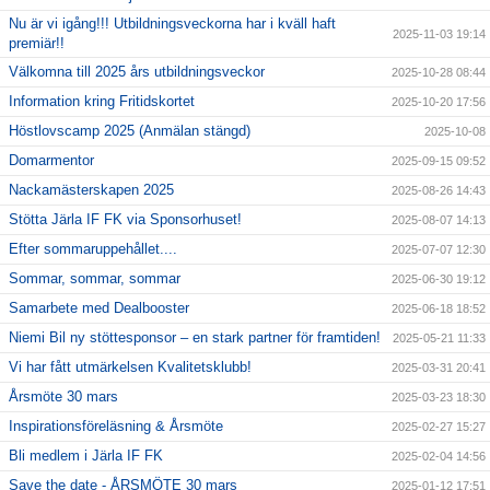
Nu är vi igång!!! Utbildningsveckorna har i kväll haft
2025-11-03 19:14
premiär!!
Välkomna till 2025 års utbildningsveckor
2025-10-28 08:44
Information kring Fritidskortet
2025-10-20 17:56
Höstlovscamp 2025 (Anmälan stängd)
2025-10-08
Domarmentor
2025-09-15 09:52
Nackamästerskapen 2025
2025-08-26 14:43
Stötta Järla IF FK via Sponsorhuset!
2025-08-07 14:13
Efter sommaruppehållet....
2025-07-07 12:30
Sommar, sommar, sommar
2025-06-30 19:12
Samarbete med Dealbooster
2025-06-18 18:52
Niemi Bil ny stöttesponsor – en stark partner för framtiden!
2025-05-21 11:33
Vi har fått utmärkelsen Kvalitetsklubb!
2025-03-31 20:41
Årsmöte 30 mars
2025-03-23 18:30
Inspirationsföreläsning & Årsmöte
2025-02-27 15:27
Bli medlem i Järla IF FK
2025-02-04 14:56
Save the date - ÅRSMÖTE 30 mars
2025-01-12 17:51