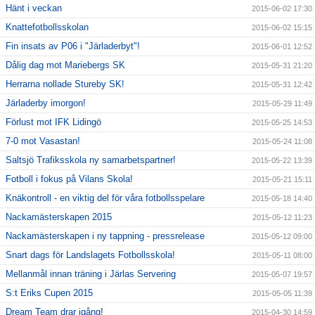
Hänt i veckan
2015-06-02 17:30
Knattefotbollsskolan
2015-06-02 15:15
Fin insats av P06 i "Järladerbyt"!
2015-06-01 12:52
Dålig dag mot Mariebergs SK
2015-05-31 21:20
Herrarna nollade Stureby SK!
2015-05-31 12:42
Järladerby imorgon!
2015-05-29 11:49
Förlust mot IFK Lidingö
2015-05-25 14:53
7-0 mot Vasastan!
2015-05-24 11:08
Saltsjö Trafiksskola ny samarbetspartner!
2015-05-22 13:39
Fotboll i fokus på Vilans Skola!
2015-05-21 15:11
Knäkontroll - en viktig del för våra fotbollsspelare
2015-05-18 14:40
Nackamästerskapen 2015
2015-05-12 11:23
Nackamästerskapen i ny tappning - pressrelease
2015-05-12 09:00
Snart dags för Landslagets Fotbollsskola!
2015-05-11 08:00
Mellanmål innan träning i Järlas Servering
2015-05-07 19:57
S:t Eriks Cupen 2015
2015-05-05 11:39
Dream Team drar igång!
2015-04-30 14:59