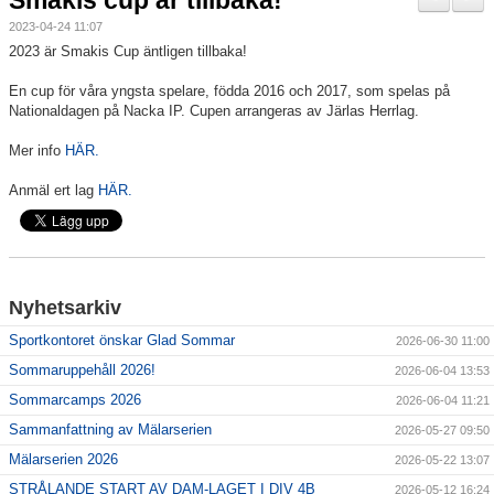
Smakis cup är tillbaka!
Nyheter
2023-04-24 11:07
2023 är Smakis Cup äntligen tillbaka!
Verksamheten
En cup för våra yngsta spelare, födda 2016 och 2017, som spelas på
Nationaldagen på Nacka IP. Cupen arrangeras av Järlas Herrlag.
Trygg förening
Mer info
HÄR.
Vårdnadshavare
Anmäl ert lag
HÄR.
Sponsorer
Utbildningar
Nyhetsarkiv
Stipendier
Sportkontoret önskar Glad Sommar
2026-06-30 11:00
Styrelse och Årsmöte
Sommaruppehåll 2026!
2026-06-04 13:53
Sommarcamps 2026
2026-06-04 11:21
Kalender
Sammanfattning av Mälarserien
2026-05-27 09:50
Mälarserien 2026
Kvalitetsklubb
2026-05-22 13:07
STRÅLANDE START AV DAM-LAGET I DIV 4B
2026-05-12 16:24