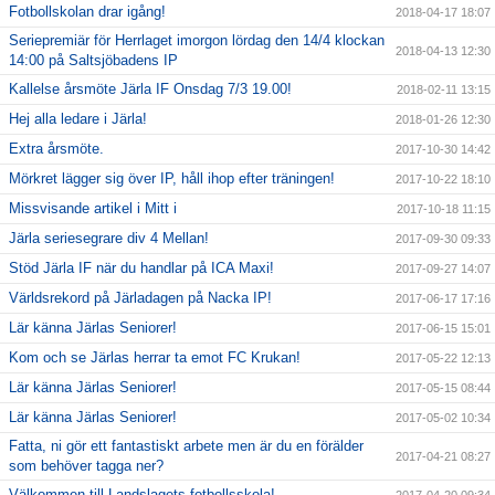
Fotbollskolan drar igång!
2018-04-17 18:07
Seriepremiär för Herrlaget imorgon lördag den 14/4 klockan
2018-04-13 12:30
14:00 på Saltsjöbadens IP
Kallelse årsmöte Järla IF Onsdag 7/3 19.00!
2018-02-11 13:15
Hej alla ledare i Järla!
2018-01-26 12:30
Extra årsmöte.
2017-10-30 14:42
Mörkret lägger sig över IP, håll ihop efter träningen!
2017-10-22 18:10
Missvisande artikel i Mitt i
2017-10-18 11:15
Järla seriesegrare div 4 Mellan!
2017-09-30 09:33
Stöd Järla IF när du handlar på ICA Maxi!
2017-09-27 14:07
Världsrekord på Järladagen på Nacka IP!
2017-06-17 17:16
Lär känna Järlas Seniorer!
2017-06-15 15:01
Kom och se Järlas herrar ta emot FC Krukan!
2017-05-22 12:13
Lär känna Järlas Seniorer!
2017-05-15 08:44
Lär känna Järlas Seniorer!
2017-05-02 10:34
Fatta, ni gör ett fantastiskt arbete men är du en förälder
2017-04-21 08:27
som behöver tagga ner?
Välkommen till Landslagets fotbollsskola!