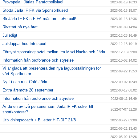
Provspela i Järlas Parafotbollslag!
2023-01-19 16:33
Stötta Järla IF FK via Sponsorhuset!
2023-01-18 15:07
Bli Järla IF FK:s FIFA-mästare i eFotboll!
2023-01-13 12:36
Rivstart på nya året
2023-01-09 14:04
Julledigt
2022-12-23 16:49
Julklappar hos Intersport
2022-12-13 10:19
Förnyat sponsringsavtal mellan Ica Maxi Nacka och Järla
2022-12-13 09:00
Information från ordförande och styrelse
2022-10-02 14:02
Vi är glada att presentera den nya laguppställningen för
2022-09-22 15:53
vårt Sportkontor
Nytt i och runt Café Järla
2022-09-02 16:49
Extra årsmöte 20 september
2022-08-17 08:02
Information från ordförande och styrelse
2022-08-11 16:49
Är du en av två personer som Järla IF FK söker till
2022-07-07 11:28
sportkontoret?
Utbildningscoach + Biljetter HIF-DIF 21/8
2022-06-27 09:08
2022-06-21 13:43
2022-05-02 12:26