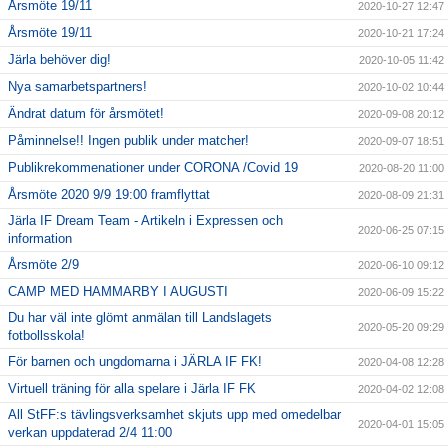
Årsmöte 19/11
2020-10-27 12:47
Årsmöte 19/11
2020-10-21 17:24
Järla behöver dig!
2020-10-05 11:42
Nya samarbetspartners!
2020-10-02 10:44
Ändrat datum för årsmötet!
2020-09-08 20:12
Påminnelse!! Ingen publik under matcher!
2020-09-07 18:51
Publikrekommenationer under CORONA /Covid 19
2020-08-20 11:00
Årsmöte 2020 9/9 19:00 framflyttat
2020-08-09 21:31
Järla IF Dream Team - Artikeln i Expressen och
2020-06-25 07:15
information
Årsmöte 2/9
2020-06-10 09:12
CAMP MED HAMMARBY I AUGUSTI
2020-06-09 15:22
Du har väl inte glömt anmälan till Landslagets
2020-05-20 09:29
fotbollsskola!
För barnen och ungdomarna i JÄRLA IF FK!
2020-04-08 12:28
Virtuell träning för alla spelare i Järla IF FK
2020-04-02 12:08
All StFF:s tävlingsverksamhet skjuts upp med omedelbar
2020-04-01 15:05
verkan uppdaterad 2/4 11:00