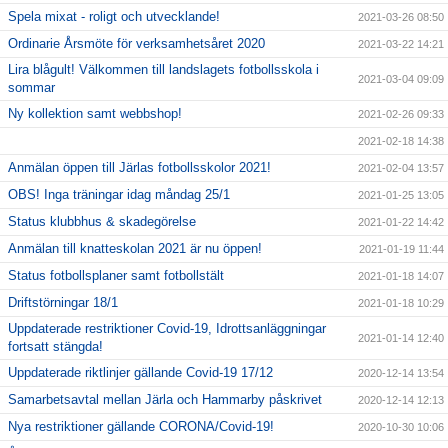
Spela mixat - roligt och utvecklande!
2021-03-26 08:50
Ordinarie Årsmöte för verksamhetsåret 2020
2021-03-22 14:21
Lira blågult! Välkommen till landslagets fotbollsskola i
2021-03-04 09:09
sommar
Ny kollektion samt webbshop!
2021-02-26 09:33
2021-02-18 14:38
Anmälan öppen till Järlas fotbollsskolor 2021!
2021-02-04 13:57
OBS! Inga träningar idag måndag 25/1
2021-01-25 13:05
Status klubbhus & skadegörelse
2021-01-22 14:42
Anmälan till knatteskolan 2021 är nu öppen!
2021-01-19 11:44
Status fotbollsplaner samt fotbollstält
2021-01-18 14:07
Driftstörningar 18/1
2021-01-18 10:29
Uppdaterade restriktioner Covid-19, Idrottsanläggningar
2021-01-14 12:40
fortsatt stängda!
Uppdaterade riktlinjer gällande Covid-19 17/12
2020-12-14 13:54
Samarbetsavtal mellan Järla och Hammarby påskrivet
2020-12-14 12:13
Nya restriktioner gällande CORONA/Covid-19!
2020-10-30 10:06