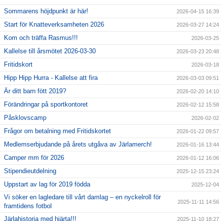
Sommarens höjdpunkt är här!
2026-04-15 16:39
Start för Knatteverksamheten 2026
2026-03-27 14:24
Kom och träffa Rasmus!!!
2026-03-25
Kallelse till årsmötet 2026-03-30
2026-03-23 20:48
Fritidskort
2026-03-18
Hipp Hipp Hurra - Kallelse att fira
2026-03-03 09:51
Är ditt barn fött 2019?
2026-02-20 14:10
Förändringar på sportkontoret
2026-02-12 15:58
Påsklovscamp
2026-02-02
Frågor om betalning med Fritidskortet
2026-01-22 09:57
Medlemserbjudande på årets utgåva av Järlamerch!
2026-01-16 13:44
Camper mm för 2026
2026-01-12 16:06
Stipendieutdelning
2025-12-15 23:24
Uppstart av lag för 2019 födda
2025-12-04
Vi söker en lagledare till vårt damlag – en nyckelroll för
2025-11-11 14:56
framtidens fotbol
Järlahistoria med hjärta!!!
2025-11-10 18:27