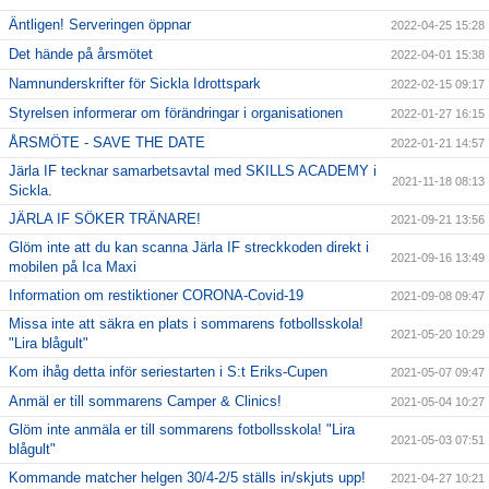
Äntligen! Serveringen öppnar
2022-04-25 15:28
Det hände på årsmötet
2022-04-01 15:38
Namnunderskrifter för Sickla Idrottspark
2022-02-15 09:17
Styrelsen informerar om förändringar i organisationen
2022-01-27 16:15
ÅRSMÖTE - SAVE THE DATE
2022-01-21 14:57
Järla IF tecknar samarbetsavtal med SKILLS ACADEMY i
2021-11-18 08:13
Sickla.
JÄRLA IF SÖKER TRÄNARE!
2021-09-21 13:56
Glöm inte att du kan scanna Järla IF streckkoden direkt i
2021-09-16 13:49
mobilen på Ica Maxi
Information om restiktioner CORONA-Covid-19
2021-09-08 09:47
Missa inte att säkra en plats i sommarens fotbollsskola!
2021-05-20 10:29
"Lira blågult"
Kom ihåg detta inför seriestarten i S:t Eriks-Cupen
2021-05-07 09:47
Anmäl er till sommarens Camper & Clinics!
2021-05-04 10:27
Glöm inte anmäla er till sommarens fotbollsskola! "Lira
2021-05-03 07:51
blågult"
Kommande matcher helgen 30/4-2/5 ställs in/skjuts upp!
2021-04-27 10:21