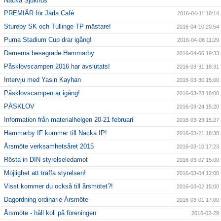
Nacka Sjukhus
PREMIÄR för Järla Café
2016-04-11 10:14
Stureby SK och Tullinge TP mästare!
2016-04-10 20:54
Puma Stadium Cup drar igång!
2016-04-08 11:29
Damerna besegrade Hammarby
2016-04-06 19:33
Påsklovscampen 2016 har avslutats!
2016-03-31 18:31
Intervju med Yasin Kayhan
2016-03-30 15:00
Påsklovscampen är igång!
2016-03-28 18:00
PÅSKLOV
2016-03-24 15:20
Information från materialhelgen 20-21 februari
2016-03-23 15:27
Hammarby IF kommer till Nacka IP!
2016-03-21 18:30
Årsmöte verksamhetsåret 2015
2016-03-10 17:23
Rösta in DIN styrelseledamot
2016-03-07 15:00
Möjlighet att träffa styrelsen!
2016-03-04 12:00
Visst kommer du också till årsmötet?!
2016-03-02 15:00
Dagordning ordinarie Årsmöte
2016-03-01 17:00
Årsmöte - håll koll på föreningen
2016-02-29