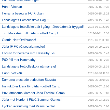
Damerna besegrade Ingarö
2015-06-16 10:00
Hänt i Veckan
2015-06-15 18:30
Herrarna besegrar FC Krukan
2015-06-15 15:25
Landslagets Fotbollsskola Dag 3!
2015-06-15 13:48
Landslagets fotbollskola är i gång - återväxten är tryggad!
2015-06-11 20:00
Tim Markström till Järla Football Camp!
2015-06-11 16:30
Grattis Herr Ordförande!
2015-06-11 09:00
Järla IF FK på sociala medier!
2015-06-09 19:30
Förlust för herrarna mot Hässelby SK
2015-06-09 10:43
P00 föll mot Hammarby
2015-06-08 17:30
Landslagets Fotbollsskola närmar sig!
2015-06-08 13:39
Hänt i Veckan
2015-06-08 11:18
Damerna pressade serieettan Stuvsta
2015-06-08 08:30
Instruktörer klara för Järla Football Camp
2015-06-07 13:00
Huvudtränarna klara för Järla Football Camp!
2015-06-05 13:00
Järla mot Norden i Piteå Summer Games!
2015-06-03 16:30
Lyckad avslutning med Vilans Skola!
2015-06-03 13:00