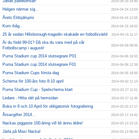
Järlas jubileumsår!
2014-04-29 19:40
Helgen närmar sig...
2014-04-24 13:04
Årets Eldsjälspris
2014-04-16 12:55
Kom ihåg...
2014-04-15 18:52
25 år sedan Hillsborough-tragedin skakade en fotbollsvärld
2014-04-15 11:17
Är du född 99-01? Då ska du vara med på vår
2014-04-09 08:55
Fotbollscamp i augusti!
Puma Stadium cup 2014 slutsegrare P01
2014-04-06 16:53
Puma Stadium cup 2014 slutsegrare F01
2014-04-06 12:39
Puma Stadium Cups första dag
2014-04-05 18:50
Schema för 100-års foto 8-10 april
2014-04-02 11:14
Puma Stadium Cup - Spelschema klart
2014-03-27 11:51
Ledare - Hitta rätt på hemsidan
2014-03-27 11:46
Boka in 8 och 10 April för obligatorisk fotografering
2014-03-20 17:17
Årsavgifter 2014...
2014-03-17 14:42
Nackas piggaste 100-åring vill bli ännu äldre!
2014-03-13 10:15
Järla på Maxi Nacka!
2014-03-13 08:44