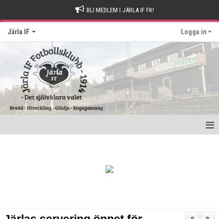
BLI MEDLEM I JÄRLA IF FK!
Järla IF
Logga in
Hem
Intresseanmälan
Bli stödmedlem
Kontakt och Drop-in tider
<
>