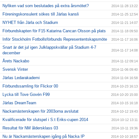
Nyfiken vad som beslutades på extra årsmötet?
2014-11-28 13:22
Föreningskonsulent sökes till Järlas kansli
2014-11-25 12:54
NYHET från Järla och Stadium
2014-11-21 14:07
Förbundskapten för F15 Katarina Cancan Olsson på plats
2014-11-18 09:50
Inför Stockholm Fotbollsförbunds Represententskapsmöte
2014-11-17 16:06
Snart är det jul igen Julklappskvällar på Stadium 4-7
2014-11-17 14:08
december
Årets Nackabo
2014-11-12 09:14
Svensk Vinter
2014-11-06 09:40
Järlas Ledarakademi
2014-11-04 16:58
Förbundssamling för Flickor 00
2014-10-23 16:13
Lycka till Tove Govén F99
2014-10-20 15:00
Järlas DreamTeam
2014-10-15 16:18
Nackamästerskapen för 2003orna avslutat
2014-10-12 19:43
Kvalificerade för slutspel i S:t Eriks-cupen 2014
2014-10-12 13:11
Resultat för NM åldersklass 03
2014-10-11 19:36
Nu är Nackamästerskapen igång på Nacka IP
2014-10-10 18:57