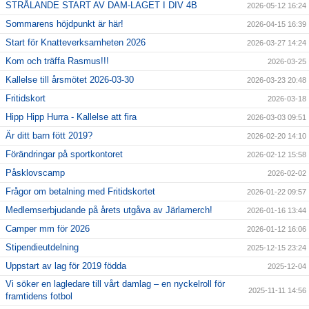
STRÅLANDE START AV DAM-LAGET I DIV 4B
2026-05-12 16:24
Sommarens höjdpunkt är här!
2026-04-15 16:39
Start för Knatteverksamheten 2026
2026-03-27 14:24
Kom och träffa Rasmus!!!
2026-03-25
Kallelse till årsmötet 2026-03-30
2026-03-23 20:48
Fritidskort
2026-03-18
Hipp Hipp Hurra - Kallelse att fira
2026-03-03 09:51
Är ditt barn fött 2019?
2026-02-20 14:10
Förändringar på sportkontoret
2026-02-12 15:58
Påsklovscamp
2026-02-02
Frågor om betalning med Fritidskortet
2026-01-22 09:57
Medlemserbjudande på årets utgåva av Järlamerch!
2026-01-16 13:44
Camper mm för 2026
2026-01-12 16:06
Stipendieutdelning
2025-12-15 23:24
Uppstart av lag för 2019 födda
2025-12-04
Vi söker en lagledare till vårt damlag – en nyckelroll för
2025-11-11 14:56
framtidens fotbol