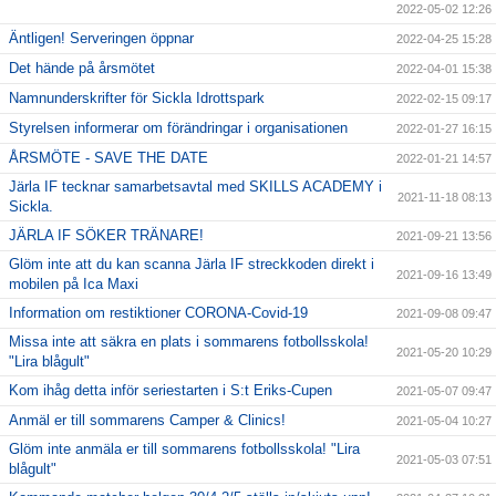
2022-05-02 12:26
Äntligen! Serveringen öppnar
2022-04-25 15:28
Det hände på årsmötet
2022-04-01 15:38
Namnunderskrifter för Sickla Idrottspark
2022-02-15 09:17
Styrelsen informerar om förändringar i organisationen
2022-01-27 16:15
ÅRSMÖTE - SAVE THE DATE
2022-01-21 14:57
Järla IF tecknar samarbetsavtal med SKILLS ACADEMY i
2021-11-18 08:13
Sickla.
JÄRLA IF SÖKER TRÄNARE!
2021-09-21 13:56
Glöm inte att du kan scanna Järla IF streckkoden direkt i
2021-09-16 13:49
mobilen på Ica Maxi
Information om restiktioner CORONA-Covid-19
2021-09-08 09:47
Missa inte att säkra en plats i sommarens fotbollsskola!
2021-05-20 10:29
"Lira blågult"
Kom ihåg detta inför seriestarten i S:t Eriks-Cupen
2021-05-07 09:47
Anmäl er till sommarens Camper & Clinics!
2021-05-04 10:27
Glöm inte anmäla er till sommarens fotbollsskola! "Lira
2021-05-03 07:51
blågult"