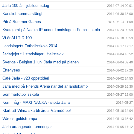
Järla 100 år - jubileumsdag
2014-07-14 00:01
Kansliet sommarstängt
2014-06-30 18:00
Piteå Summer Games...
2014-06-24 11:09
Kvarglömt på Nacka IP under Landslagets Fotbollsskola
2014-06-24 09:59
Vi är ALLTID 100....
2014-06-18 09:59
Landslagets Fotbollsskola 2014
2014-06-17 17:17
Järlatjejer till stadsläger i Hallstavik
2014-06-04 16:52
Sverige - Belgien 1 juni Järla med på planen
2014-06-04 09:40
Efterlyses
2014-06-02 17:20
Café Järla - v23 öppettider!
2014-06-02 14:53
Järla med på Friends Arena när det är landskamp
2014-05-29 16:30
Sommarfotbollsskola
2014-05-27 12:00
Kom ihåg - MAXI NACKA - stötta Järla
2014-05-27
Klart att Vilma ska bli årets Värmdö-bo!
2014-05-16 14:04
Vårens guldstrumpa
2014-05-13 15:42
Järla arrangerade turneringar
2014-05-05 17:12