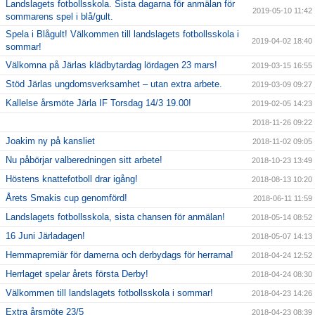
Landslagets fotbollsskola. Sista dagarna för anmälan för
2019-05-10 11:42
sommarens spel i blå/gult.
Spela i Blågult! Välkommen till landslagets fotbollsskola i
2019-04-02 18:40
sommar!
Välkomna på Järlas klädbytardag lördagen 23 mars!
2019-03-15 16:55
Stöd Järlas ungdomsverksamhet – utan extra arbete.
2019-03-09 09:27
Kallelse årsmöte Järla IF Torsdag 14/3 19.00!
2019-02-05 14:23
2018-11-26 09:22
Joakim ny på kansliet
2018-11-02 09:05
Nu påbörjar valberedningen sitt arbete!
2018-10-23 13:49
Höstens knattefotboll drar igång!
2018-08-13 10:20
Årets Smakis cup genomförd!
2018-06-11 11:59
Landslagets fotbollsskola, sista chansen för anmälan!
2018-05-14 08:52
16 Juni Järladagen!
2018-05-07 14:13
Hemmapremiär för damerna och derbydags för herrarna!
2018-04-24 12:52
Herrlaget spelar årets första Derby!
2018-04-24 08:30
Välkommen till landslagets fotbollsskola i sommar!
2018-04-23 14:26
Extra årsmöte 23/5
2018-04-23 08:39