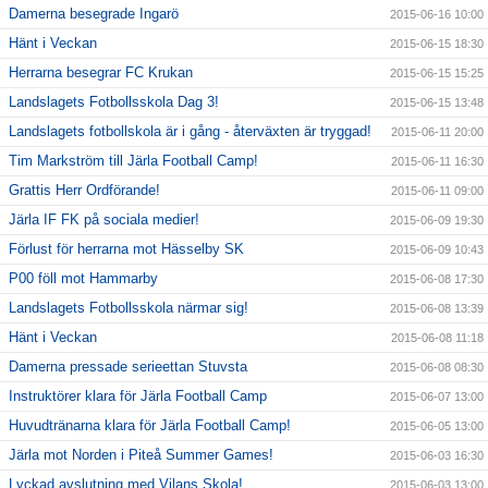
Damerna besegrade Ingarö
2015-06-16 10:00
Hänt i Veckan
2015-06-15 18:30
Herrarna besegrar FC Krukan
2015-06-15 15:25
Landslagets Fotbollsskola Dag 3!
2015-06-15 13:48
Landslagets fotbollskola är i gång - återväxten är tryggad!
2015-06-11 20:00
Tim Markström till Järla Football Camp!
2015-06-11 16:30
Grattis Herr Ordförande!
2015-06-11 09:00
Järla IF FK på sociala medier!
2015-06-09 19:30
Förlust för herrarna mot Hässelby SK
2015-06-09 10:43
P00 föll mot Hammarby
2015-06-08 17:30
Landslagets Fotbollsskola närmar sig!
2015-06-08 13:39
Hänt i Veckan
2015-06-08 11:18
Damerna pressade serieettan Stuvsta
2015-06-08 08:30
Instruktörer klara för Järla Football Camp
2015-06-07 13:00
Huvudtränarna klara för Järla Football Camp!
2015-06-05 13:00
Järla mot Norden i Piteå Summer Games!
2015-06-03 16:30
Lyckad avslutning med Vilans Skola!
2015-06-03 13:00