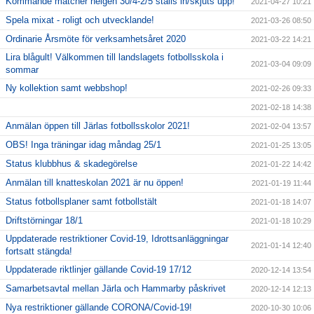
Kommande matcher helgen 30/4-2/5 ställs in/skjuts upp!
2021-04-27 10:21
Spela mixat - roligt och utvecklande!
2021-03-26 08:50
Ordinarie Årsmöte för verksamhetsåret 2020
2021-03-22 14:21
Lira blågult! Välkommen till landslagets fotbollsskola i
2021-03-04 09:09
sommar
Ny kollektion samt webbshop!
2021-02-26 09:33
2021-02-18 14:38
Anmälan öppen till Järlas fotbollsskolor 2021!
2021-02-04 13:57
OBS! Inga träningar idag måndag 25/1
2021-01-25 13:05
Status klubbhus & skadegörelse
2021-01-22 14:42
Anmälan till knatteskolan 2021 är nu öppen!
2021-01-19 11:44
Status fotbollsplaner samt fotbollstält
2021-01-18 14:07
Driftstörningar 18/1
2021-01-18 10:29
Uppdaterade restriktioner Covid-19, Idrottsanläggningar
2021-01-14 12:40
fortsatt stängda!
Uppdaterade riktlinjer gällande Covid-19 17/12
2020-12-14 13:54
Samarbetsavtal mellan Järla och Hammarby påskrivet
2020-12-14 12:13
Nya restriktioner gällande CORONA/Covid-19!
2020-10-30 10:06