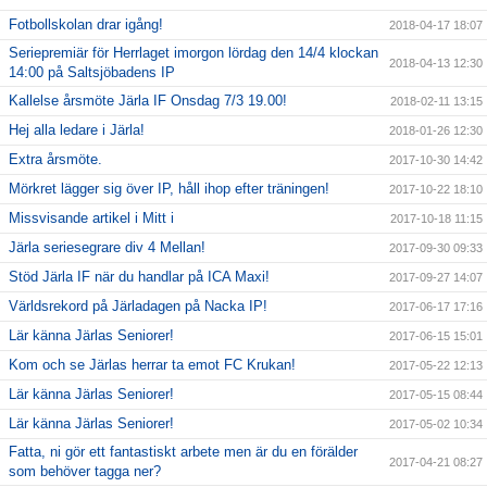
Fotbollskolan drar igång!
2018-04-17 18:07
Seriepremiär för Herrlaget imorgon lördag den 14/4 klockan
2018-04-13 12:30
14:00 på Saltsjöbadens IP
Kallelse årsmöte Järla IF Onsdag 7/3 19.00!
2018-02-11 13:15
Hej alla ledare i Järla!
2018-01-26 12:30
Extra årsmöte.
2017-10-30 14:42
Mörkret lägger sig över IP, håll ihop efter träningen!
2017-10-22 18:10
Missvisande artikel i Mitt i
2017-10-18 11:15
Järla seriesegrare div 4 Mellan!
2017-09-30 09:33
Stöd Järla IF när du handlar på ICA Maxi!
2017-09-27 14:07
Världsrekord på Järladagen på Nacka IP!
2017-06-17 17:16
Lär känna Järlas Seniorer!
2017-06-15 15:01
Kom och se Järlas herrar ta emot FC Krukan!
2017-05-22 12:13
Lär känna Järlas Seniorer!
2017-05-15 08:44
Lär känna Järlas Seniorer!
2017-05-02 10:34
Fatta, ni gör ett fantastiskt arbete men är du en förälder
2017-04-21 08:27
som behöver tagga ner?