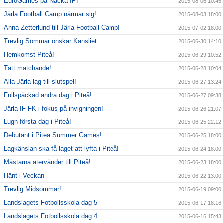
EuroGames på Nacka IP!
2015-08-06 10:45
Järla Football Camp närmar sig!
2015-08-03 18:00
Anna Zetterlund till Järla Football Camp!
2015-07-02 18:00
Trevlig Sommar önskar Kansliet
2015-06-30 14:10
Hemkomst Piteå!
2015-06-29 10:52
Tätt matchande!
2015-06-28 10:04
Alla Järla-lag till slutspel!
2015-06-27 13:24
Fullspäckad andra dag i Piteå!
2015-06-27 09:38
Järla IF FK i fokus på invigningen!
2015-06-26 21:07
Lugn första dag i Piteå!
2015-06-25 22:12
Debutant i Piteå Summer Games!
2015-06-25 18:00
Lagkänslan ska få laget att lyfta i Piteå!
2015-06-24 18:00
Mästarna återvänder till Piteå!
2015-06-23 18:00
Hänt i Veckan
2015-06-22 13:00
Trevlig Midsommar!
2015-06-19 09:00
Landslagets Fotbollsskola dag 5
2015-06-17 18:16
Landslagets Fotbollsskola dag 4
2015-06-16 15:43