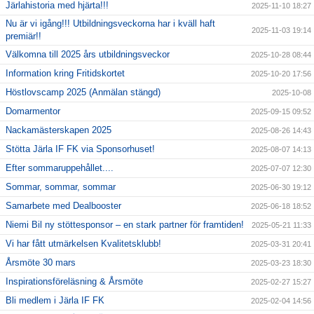
Järlahistoria med hjärta!!!
2025-11-10 18:27
Nu är vi igång!!! Utbildningsveckorna har i kväll haft
2025-11-03 19:14
premiär!!
Välkomna till 2025 års utbildningsveckor
2025-10-28 08:44
Information kring Fritidskortet
2025-10-20 17:56
Höstlovscamp 2025 (Anmälan stängd)
2025-10-08
Domarmentor
2025-09-15 09:52
Nackamästerskapen 2025
2025-08-26 14:43
Stötta Järla IF FK via Sponsorhuset!
2025-08-07 14:13
Efter sommaruppehållet....
2025-07-07 12:30
Sommar, sommar, sommar
2025-06-30 19:12
Samarbete med Dealbooster
2025-06-18 18:52
Niemi Bil ny stöttesponsor – en stark partner för framtiden!
2025-05-21 11:33
Vi har fått utmärkelsen Kvalitetsklubb!
2025-03-31 20:41
Årsmöte 30 mars
2025-03-23 18:30
Inspirationsföreläsning & Årsmöte
2025-02-27 15:27
Bli medlem i Järla IF FK
2025-02-04 14:56