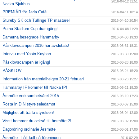
2016-04-12 11:51
Nacka Sjukhus
PREMIÄR för Järla Café
2016-04-11 10:14
Stureby SK och Tullinge TP mästare!
2016-04-10 20:54
Puma Stadium Cup drar igång!
2016-04-08 11:29
Damerna besegrade Hammarby
2016-04-06 19:33
Påsklovscampen 2016 har avslutats!
2016-03-31 18:31
Intervju med Yasin Kayhan
2016-03-30 15:00
Påsklovscampen är igång!
2016-03-28 18:00
PÅSKLOV
2016-03-24 15:20
Information från materialhelgen 20-21 februari
2016-03-23 15:27
Hammarby IF kommer till Nacka IP!
2016-03-21 18:30
Årsmöte verksamhetsåret 2015
2016-03-10 17:23
Rösta in DIN styrelseledamot
2016-03-07 15:00
Möjlighet att träffa styrelsen!
2016-03-04 12:00
Visst kommer du också till årsmötet?!
2016-03-02 15:00
Dagordning ordinarie Årsmöte
2016-03-01 17:00
Årsmöte - håll koll på föreningen
2016-02-29