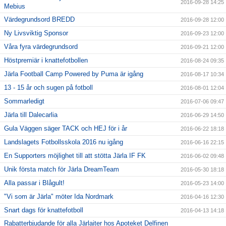
2016-09-28 14:25
Mebius
Värdegrundsord BREDD
2016-09-28 12:00
Ny Livsviktig Sponsor
2016-09-23 12:00
Våra fyra värdegrundsord
2016-09-21 12:00
Höstpremiär i knattefotbollen
2016-08-24 09:35
Järla Football Camp Powered by Puma är igång
2016-08-17 10:34
13 - 15 år och sugen på fotboll
2016-08-01 12:04
Sommarledigt
2016-07-06 09:47
Järla till Dalecarlia
2016-06-29 14:50
Gula Väggen säger TACK och HEJ för i år
2016-06-22 18:18
Landslagets Fotbollsskola 2016 nu igång
2016-06-16 22:15
En Supporters möjlighet till att stötta Järla IF FK
2016-06-02 09:48
Unik första match för Järla DreamTeam
2016-05-30 18:18
Alla passar i Blågult!
2016-05-23 14:00
"Vi som är Järla" möter Ida Nordmark
2016-04-16 12:30
Snart dags för knattefotboll
2016-04-13 14:18
Rabatterbjudande för alla Järlaiter hos Apoteket Delfinen