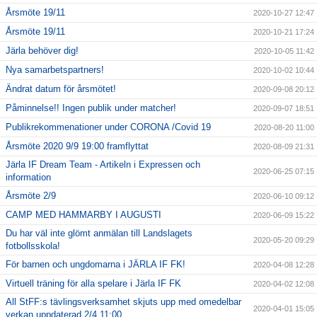
Årsmöte 19/11
2020-10-27 12:47
Årsmöte 19/11
2020-10-21 17:24
Järla behöver dig!
2020-10-05 11:42
Nya samarbetspartners!
2020-10-02 10:44
Ändrat datum för årsmötet!
2020-09-08 20:12
Påminnelse!! Ingen publik under matcher!
2020-09-07 18:51
Publikrekommenationer under CORONA /Covid 19
2020-08-20 11:00
Årsmöte 2020 9/9 19:00 framflyttat
2020-08-09 21:31
Järla IF Dream Team - Artikeln i Expressen och
2020-06-25 07:15
information
Årsmöte 2/9
2020-06-10 09:12
CAMP MED HAMMARBY I AUGUSTI
2020-06-09 15:22
Du har väl inte glömt anmälan till Landslagets
2020-05-20 09:29
fotbollsskola!
För barnen och ungdomarna i JÄRLA IF FK!
2020-04-08 12:28
Virtuell träning för alla spelare i Järla IF FK
2020-04-02 12:08
All StFF:s tävlingsverksamhet skjuts upp med omedelbar
2020-04-01 15:05
verkan uppdaterad 2/4 11:00