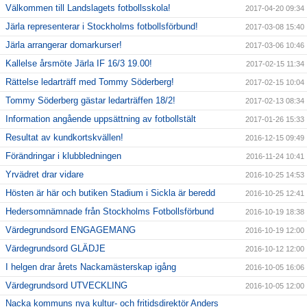
Välkommen till Landslagets fotbollsskola!
2017-04-20 09:34
Järla representerar i Stockholms fotbollsförbund!
2017-03-08 15:40
Järla arrangerar domarkurser!
2017-03-06 10:46
Kallelse årsmöte Järla IF 16/3 19.00!
2017-02-15 11:34
Rättelse ledarträff med Tommy Söderberg!
2017-02-15 10:04
Tommy Söderberg gästar ledarträffen 18/2!
2017-02-13 08:34
Information angående uppsättning av fotbollstält
2017-01-26 15:33
Resultat av kundkortskvällen!
2016-12-15 09:49
Förändringar i klubbledningen
2016-11-24 10:41
Yrvädret drar vidare
2016-10-25 14:53
Hösten är här och butiken Stadium i Sickla är beredd
2016-10-25 12:41
Hedersomnämnade från Stockholms Fotbollsförbund
2016-10-19 18:38
Värdegrundsord ENGAGEMANG
2016-10-19 12:00
Värdegrundsord GLÄDJE
2016-10-12 12:00
I helgen drar årets Nackamästerskap igång
2016-10-05 16:06
Värdegrundsord UTVECKLING
2016-10-05 12:00
Nacka kommuns nya kultur- och fritidsdirektör Anders