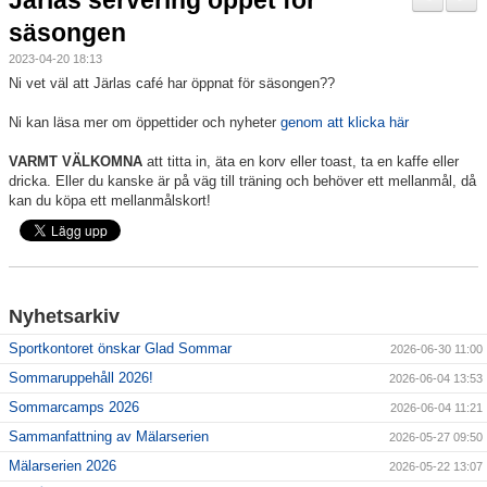
Järlas servering öppet för
Nyheter
säsongen
2023-04-20 18:13
Verksamheten
Ni vet väl att Järlas café har öppnat för säsongen??
Trygg förening
Ni kan läsa mer om öppettider och nyheter
genom att klicka här
Vårdnadshavare
VARMT VÄLKOMNA
att titta in, äta en korv eller toast, ta en kaffe eller
dricka. Eller du kanske är på väg till träning och behöver ett mellanmål, då
kan du köpa ett mellanmålskort!
Sponsorer
Utbildningar
Stipendier
Nyhetsarkiv
Sportkontoret önskar Glad Sommar
2026-06-30 11:00
Styrelse och Årsmöte
Sommaruppehåll 2026!
2026-06-04 13:53
Kalender
Sommarcamps 2026
2026-06-04 11:21
Sammanfattning av Mälarserien
2026-05-27 09:50
Kvalitetsklubb
Mälarserien 2026
2026-05-22 13:07