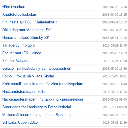
Hänt i veckan
2015-06-02 17:30
Knattefotbollsskolan
2015-06-02 15:15
Fin insats av P06 i "Järladerbyt"!
2015-06-01 12:52
Dålig dag mot Mariebergs SK
2015-05-31 21:20
Herrarna nollade Stureby SK!
2015-05-31 12:42
Järladerby imorgon!
2015-05-29 11:49
Förlust mot IFK Lidingö
2015-05-25 14:53
7-0 mot Vasastan!
2015-05-24 11:08
Saltsjö Trafiksskola ny samarbetspartner!
2015-05-22 13:39
Fotboll i fokus på Vilans Skola!
2015-05-21 15:11
Knäkontroll - en viktig del för våra fotbollsspelare
2015-05-18 14:40
Nackamästerskapen 2015
2015-05-12 11:23
Nackamästerskapen i ny tappning - pressrelease
2015-05-12 09:00
Snart dags för Landslagets Fotbollsskola!
2015-05-11 08:00
Mellanmål innan träning i Järlas Servering
2015-05-07 19:57
S:t Eriks Cupen 2015
2015-05-05 11:39