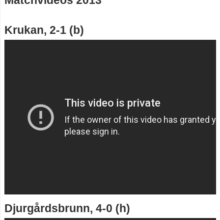
Matchvideos 2013
Truppen
Krukan, 2-1 (b)
Statistik
Video
2018
2014
2013
Foton
Instagram
Sponsor Herr
Djurgårdsbrunn, 4-0 (h)