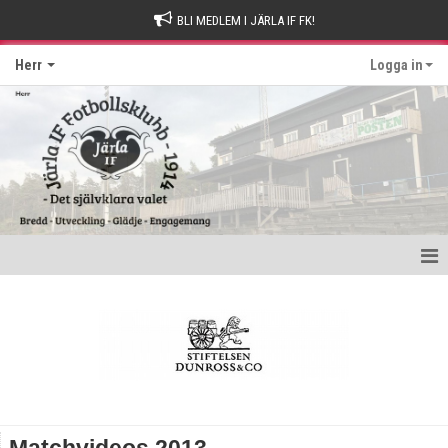
BLI MEDLEM I JÄRLA IF FK!
Herr
Logga in
Hem
Kontakt
Nyheter
Kalender