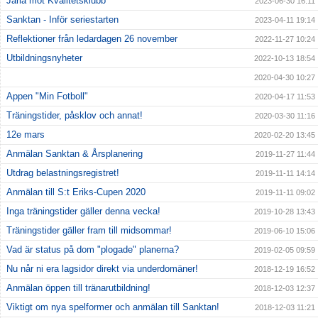
Järla mot Kvalitetsklubb
2023-06-30 16:11
Sanktan - Inför seriestarten
2023-04-11 19:14
Reflektioner från ledardagen 26 november
2022-11-27 10:24
Utbildningsnyheter
2022-10-13 18:54
2020-04-30 10:27
Appen "Min Fotboll"
2020-04-17 11:53
Träningstider, påsklov och annat!
2020-03-30 11:16
12e mars
2020-02-20 13:45
Anmälan Sanktan & Årsplanering
2019-11-27 11:44
Utdrag belastningsregistret!
2019-11-11 14:14
Anmälan till S:t Eriks-Cupen 2020
2019-11-11 09:02
Inga träningstider gäller denna vecka!
2019-10-28 13:43
Träningstider gäller fram till midsommar!
2019-06-10 15:06
Vad är status på dom "plogade" planerna?
2019-02-05 09:59
Nu når ni era lagsidor direkt via underdomäner!
2018-12-19 16:52
Anmälan öppen till tränarutbildning!
2018-12-03 12:37
Viktigt om nya spelformer och anmälan till Sanktan!
2018-12-03 11:21