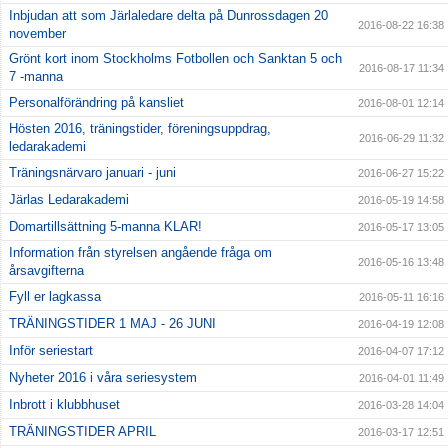
Inbjudan att som Järlaledare delta på Dunrossdagen 20
2016-08-22 16:38
november
Grönt kort inom Stockholms Fotbollen och Sanktan 5 och
2016-08-17 11:34
7 -manna
Personalförändring på kansliet
2016-08-01 12:14
Hösten 2016, träningstider, föreningsuppdrag,
2016-06-29 11:32
ledarakademi
Träningsnärvaro januari - juni
2016-06-27 15:22
Järlas Ledarakademi
2016-05-19 14:58
Domartillsättning 5-manna KLAR!
2016-05-17 13:05
Information från styrelsen angående fråga om
2016-05-16 13:48
årsavgifterna
Fyll er lagkassa
2016-05-11 16:16
TRÄNINGSTIDER 1 MAJ - 26 JUNI
2016-04-19 12:08
Inför seriestart
2016-04-07 17:12
Nyheter 2016 i våra seriesystem
2016-04-01 11:49
Inbrott i klubbhuset
2016-03-28 14:04
TRÄNINGSTIDER APRIL
2016-03-17 12:51