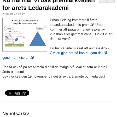
Nu närmar vi oss premiärkvällen
Domare
för årets Ledarakademi
2016-10-27 13:42
Dalecarlia Cup
Urban Helsing kommer till årets
ledarskapsakademis premiär! Urban
Ledarnas Kalender
kommer att prata om vi gör saker av
kunskap eller gammal vana. Hur vill vi att
det ska vara?
Anläggningar
Du har väl inte missat att anmäla dig??
OM du gjort det så kan du göra det NU
genom att klicka här!
Passa också på att anmäla dig till de övriga två kvällar som är klara i
årets akademi.
Boka också den 19 november då det är extra årsmöte och ledardag!
Nyhetsarkiv