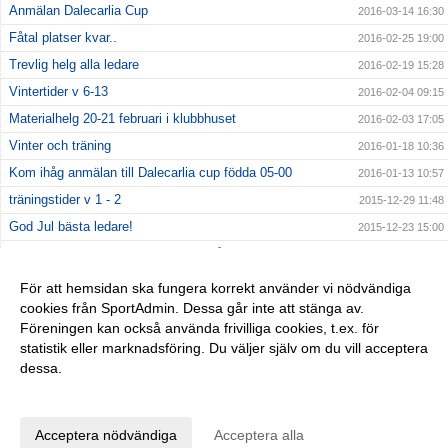
Anmälan Dalecarlia Cup
2016-03-14 16:30
Fåtal platser kvar..
2016-02-25 19:00
Trevlig helg alla ledare
2016-02-19 15:28
Vintertider v 6-13
2016-02-04 09:15
Materialhelg 20-21 februari i klubbhuset
2016-02-03 17:05
Vinter och träning
2016-01-18 10:36
Kom ihåg anmälan till Dalecarlia cup födda 05-00
2016-01-13 10:57
träningstider v 1 - 2
2015-12-29 11:48
God Jul bästa ledare!
2015-12-23 15:00
Fotbollstältets vara eller icke vara på Nacka IP
2015-12-18 11:22
MATERIAL
2015-12-15 17:23
För att hemsidan ska fungera korrekt använder vi nödvändiga
cookies från SportAdmin. Dessa går inte att stänga av.
JULMINGEL 17 december i klubbhuset
2015-12-14 09:00
Föreningen kan också använda frivilliga cookies, t.ex. för
Nyhetsbrev nr 1
2015-12-11 10:56
statistik eller marknadsföring. Du väljer själv om du vill acceptera
dessa.
Anpassa dina val
Cookie-inställningar
Gå till Webbversion
Acceptera nödvändiga
Acceptera alla