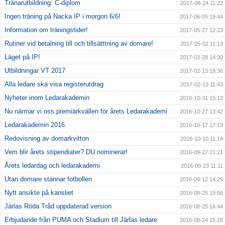
Tränarutbildning: C-diplom
2017-08-24 11:22
Ingen träning på Nacka IP i morgon 6/6!
2017-06-05 19:44
Information om träningstider!
2017-05-27 12:23
Rutiner vid betalning till och tillsätttning av domare!
2017-05-02 11:13
Läget på IP!
2017-03-28 14:30
Utbildningar VT 2017
2017-02-13 18:36
Alla ledare ska visa registerutdrag
2017-02-13 11:43
Nyheter inom Ledarakademin
2016-10-31 15:13
Nu närmar vi oss premiärkvällen för årets Ledarakademi
2016-10-27 13:42
Ledarakademin 2016
2016-10-17 17:13
Redovisning av domarkvitton
2016-10-10 11:14
Vem blir årets stipendiater? DU nominerar!
2016-09-27 21:21
Årets ledardag och ledarakademi
2016-09-23 11:11
Utan domare stannar fotbollen
2016-09-12 14:29
Nytt ansikte på kansliet
2016-08-25 19:56
Järlas Röda Tråd uppdaterad version
2016-08-25 16:44
Erbjudande från PUMA och Stadium till Järlas ledare
2016-08-24 15:28