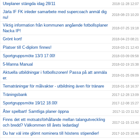
Uteplaner stängda idag 28/11
2018-11-28 12:07
Järla IF FK inleder samarbete med supercoach anmäl dig
2018-08-23 10:20
nu!
Viktig information från kommunen angående fotbollsplaner
2018-07-25 19:18
Nacka IP!
Grönt kort!
2018-04-23 08:21
Platser till C-diplom finnes!
2018-03-21 12:43
Sportgruppsmöte 13/3 17.00!
2018-03-09 09:58
5-Manna Manual
2018-02-19 15:38
Aktuella utbildningar i fotbollszonen! Passa på att anmäla
2018-01-25 09:09
er.
Tematräningar för målvakter - utbildning även för tränare
2018-01-18 16:37
Träningsbank
2017-12-28 13:09
Sportgruppsmöte 19/12 18.00!
2017-12-08 15:27
Åter spelbart! Samtliga planer öppna
2017-11-23 11:52
Finns det ett motsatsförhållande mellan talangutveckling
2017-11-15 13:40
och bredd? Välkommen till årets ledardag!
Du har väl inte glömt nominera till höstens stipendier!
2017-10-23 18:46