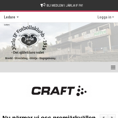
BLI MEDLEM I JÄRLA IF FK!
Ledare
Logga in
Hem
Kom ihåg
Nyttig information
Utbildningar
<
>