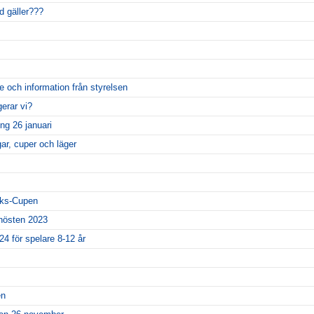
d gäller???
e och information från styrelsen
gerar vi?
ing 26 januari
ar, cuper och läger
riks-Cupen
 hösten 2023
24 för spelare 8-12 år
en