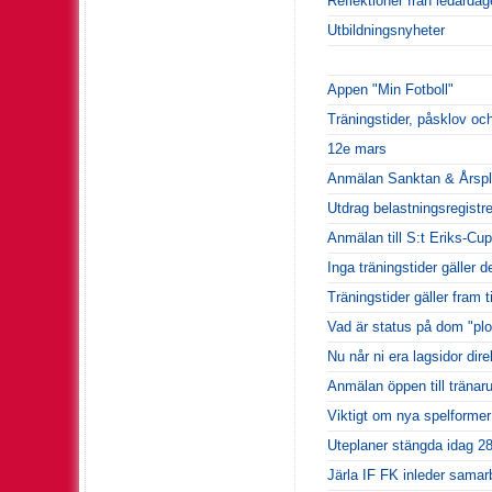
Reflektioner från ledard
Utbildningsnyheter
Appen "Min Fotboll"
Träningstider, påsklov oc
12e mars
Anmälan Sanktan & Årspl
Utdrag belastningsregistre
Anmälan till S:t Eriks-Cu
Inga träningstider gäller 
Träningstider gäller fram 
Vad är status på dom "pl
Nu når ni era lagsidor dir
Anmälan öppen till tränaru
Viktigt om nya spelformer
Uteplaner stängda idag 28
Järla IF FK inleder sama