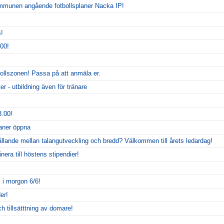
kommunen angående fotbollsplaner Nacka IP!
s!
00!
tbollszonen! Passa på att anmäla er.
r - utbildning även för tränare
.00!
laner öppna
ållande mellan talangutveckling och bredd? Välkommen till årets ledardag!
nera till höstens stipendier!
m
 i morgon 6/6!
er!
och tillsätttning av domare!