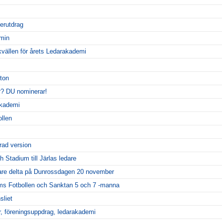
terutdrag
min
vällen för årets Ledarakademi
ton
er? DU nominerar!
akademi
llen
rad version
Stadium till Järlas ledare
dare delta på Dunrossdagen 20 november
ms Fotbollen och Sanktan 5 och 7 -manna
sliet
r, föreningsuppdrag, ledarakademi