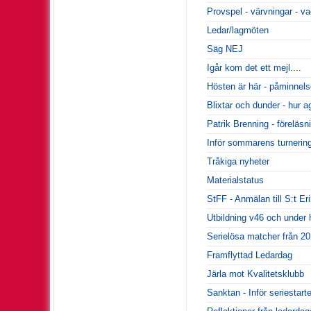
Provspel - värvningar - va
Ledar/lagmöten
Säg NEJ
Igår kom det ett mejl....
Hösten är här - påminnels
Blixtar och dunder - hur a
Patrik Brenning - föreläsn
Inför sommarens turnering
Tråkiga nyheter
Materialstatus
StFF - Anmälan till S:t E
Utbildning v46 och under
Serielösa matcher från 20
Framflyttad Ledardag
Järla mot Kvalitetsklubb
Sanktan - Inför seriestart