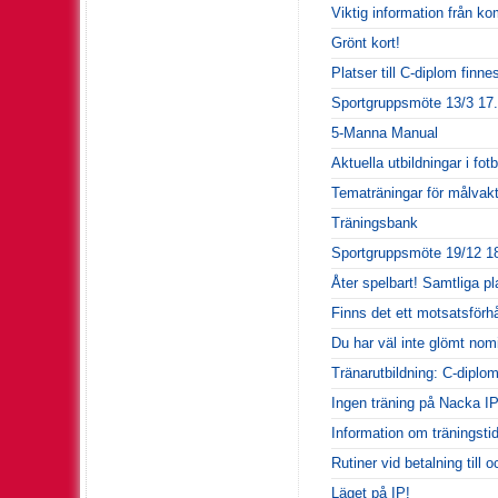
Viktig information från 
Grönt kort!
Platser till C-diplom finne
Sportgruppsmöte 13/3 17.
5-Manna Manual
Aktuella utbildningar i fo
Tematräningar för målvakte
Träningsbank
Sportgruppsmöte 19/12 18
Åter spelbart! Samtliga p
Finns det ett motsatsförh
Du har väl inte glömt nomi
Tränarutbildning: C-diplo
Ingen träning på Nacka IP
Information om träningstid
Rutiner vid betalning till 
Läget på IP!