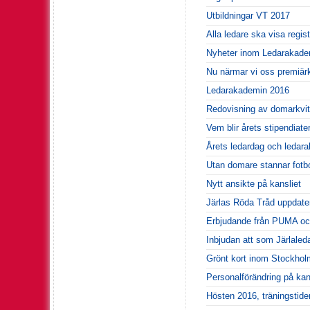
Utbildningar VT 2017
Alla ledare ska visa regis
Nyheter inom Ledarakade
Nu närmar vi oss premiärk
Ledarakademin 2016
Redovisning av domarkvit
Vem blir årets stipendiat
Årets ledardag och ledar
Utan domare stannar fotbo
Nytt ansikte på kansliet
Järlas Röda Tråd uppdate
Erbjudande från PUMA och 
Inbjudan att som Järlale
Grönt kort inom Stockhol
Personalförändring på kan
Hösten 2016, träningstide