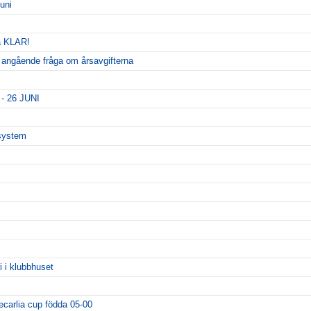
uni
a KLAR!
n angående fråga om årsavgifterna
 26 JUNI
esystem
i i klubbhuset
ecarlia cup födda 05-00