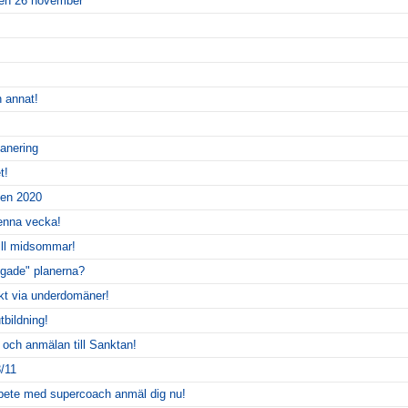
agen 26 november
h annat!
anering
t!
pen 2020
denna vecka!
till midsommar!
ogade" planerna?
ekt via underdomäner!
tbildning!
 och anmälan till Sanktan!
/11
rbete med supercoach anmäl dig nu!