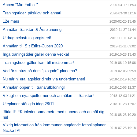
Appen "Min Fotboll"
2020-04-17 11:53
Träningstider, påsklov och annat!
2020-03-30 11:16
12e mars
2020-02-20 13:45
Anmälan Sanktan & Årsplanering
2019-11-27 11:44
Utdrag belastningsregistret!
2019-11-11 14:14
Anmälan till S:t Eriks-Cupen 2020
2019-11-11 09:02
Inga träningstider gäller denna vecka!
2019-10-28 13:43
Träningstider gäller fram till midsommar!
2019-06-10 15:06
Vad är status på dom "plogade" planerna?
2019-02-05 09:59
Nu når ni era lagsidor direkt via underdomäner!
2018-12-19 16:52
Anmälan öppen till tränarutbildning!
2018-12-03 12:37
Viktigt om nya spelformer och anmälan till Sanktan!
2018-12-03 11:21
Uteplaner stängda idag 28/11
2018-11-28 12:07
Järla IF FK inleder samarbete med supercoach anmäl dig
2018-08-23 10:20
nu!
Viktig information från kommunen angående fotbollsplaner
2018-07-25 19:18
Nacka IP!