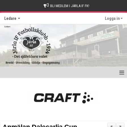
BLI MEDLEM I JÄRLA IF FK!
Ledare
Logga in
Hem
Kom ihåg
Nyttig information
Utbildningar
<
>