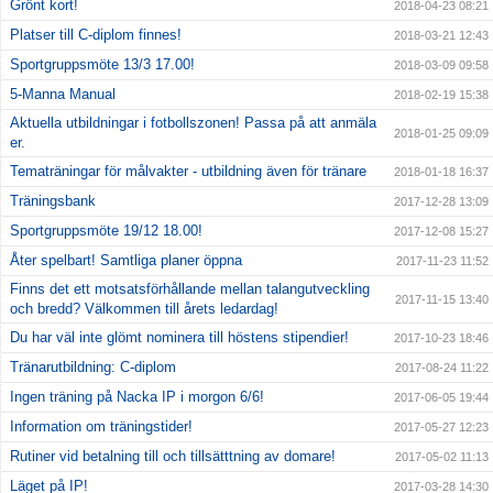
Grönt kort!
2018-04-23 08:21
Platser till C-diplom finnes!
2018-03-21 12:43
Sportgruppsmöte 13/3 17.00!
2018-03-09 09:58
5-Manna Manual
2018-02-19 15:38
Aktuella utbildningar i fotbollszonen! Passa på att anmäla
2018-01-25 09:09
er.
Tematräningar för målvakter - utbildning även för tränare
2018-01-18 16:37
Träningsbank
2017-12-28 13:09
Sportgruppsmöte 19/12 18.00!
2017-12-08 15:27
Åter spelbart! Samtliga planer öppna
2017-11-23 11:52
Finns det ett motsatsförhållande mellan talangutveckling
2017-11-15 13:40
och bredd? Välkommen till årets ledardag!
Du har väl inte glömt nominera till höstens stipendier!
2017-10-23 18:46
Tränarutbildning: C-diplom
2017-08-24 11:22
Ingen träning på Nacka IP i morgon 6/6!
2017-06-05 19:44
Information om träningstider!
2017-05-27 12:23
Rutiner vid betalning till och tillsätttning av domare!
2017-05-02 11:13
Läget på IP!
2017-03-28 14:30