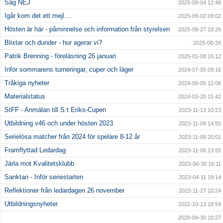
Säg NEJ
2025-09-04 12:48
Igår kom det ett mejl....
2025-09-02 09:02
Hösten är här - påminnelse och information från styrelsen
2025-08-27 18:26
Blixtar och dunder - hur agerar vi?
2025-08-26
Patrik Brenning - föreläsning 26 januari
2025-01-08 16:12
Inför sommarens turneringar, cuper och läger
2024-07-05 09:16
Tråkiga nyheter
2024-06-05 12:08
Materialstatus
2024-03-20 15:42
StFF - Anmälan till S:t Eriks-Cupen
2023-11-13 10:23
Utbildning v46 och under hösten 2023
2023-11-09 14:55
Serielösa matcher från 2024 för spelare 8-12 år
2023-11-06 20:01
Framflyttad Ledardag
2023-11-06 13:55
Järla mot Kvalitetsklubb
2023-06-30 16:11
Sanktan - Inför seriestarten
2023-04-11 19:14
Reflektioner från ledardagen 26 november
2022-11-27 10:24
Utbildningsnyheter
2022-10-13 18:54
2020-04-30 10:27