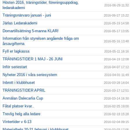
Hösten 2016, träningstider, föreningsuppdrag,
2016-06-29 11:32
ledarakademi
Träningsnärvaro januari - juni
2016-06-27 15:22
Järlas Ledarakademi
2016-05-19 14:58
Domartillsättning 5-manna KLAR!
2016-05-17 13:05
Information från styrelsen angående fråga om
2016-05-16 13:48
årsavgifterna
Fyll er lagkassa
2016-05-11 16:16
TRÄNINGSTIDER 1 MAJ - 26 JUNI
2016-04-19 12:08
Inför seriestart
2016-04-07 17:12
Nyheter 2016 i våra seriesystem
2016-04-01 11:49
Inbrott i klubbhuset
2016-03-28 14:04
TRÄNINGSTIDER APRIL
2016-03-17 12:51
Anmälan Dalecarlia Cup
2016-03-14 16:30
Fåtal platser kvar..
2016-02-25 19:00
Trevlig helg alla ledare
2016-02-19 15:28
Vintertider v 6-13
2016-02-04 09:15
Materialhelg 20-21 februari i klubbhuset
2016-02-03 17:05