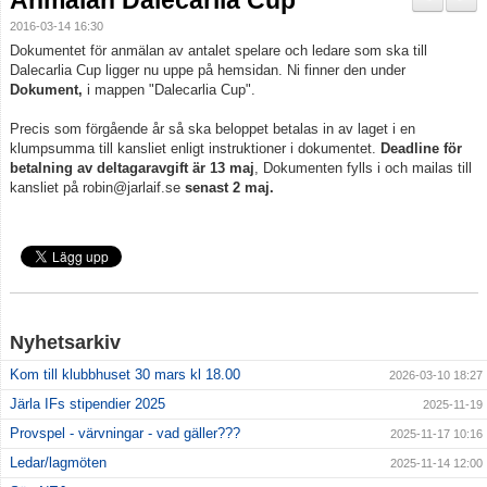
Anmälan Dalecarlia Cup
Domare
2016-03-14 16:30
Dokumentet för anmälan av antalet spelare och ledare som ska till
Dalecarlia Cup
Dalecarlia Cup ligger nu uppe på hemsidan. Ni finner den under
Dokument,
i mappen "Dalecarlia Cup".
Ledarnas Kalender
Precis som förgående år så ska beloppet betalas in av laget i en
klumpsumma till kansliet enligt instruktioner i dokumentet.
Deadline för
Anläggningar
betalning av deltagaravgift är 13 maj
, Dokumenten fylls i och mailas till
kansliet på robin@jarlaif.se
senast 2 maj.
Nyhetsarkiv
Kom till klubbhuset 30 mars kl 18.00
2026-03-10 18:27
Järla IFs stipendier 2025
2025-11-19
Provspel - värvningar - vad gäller???
2025-11-17 10:16
Ledar/lagmöten
2025-11-14 12:00