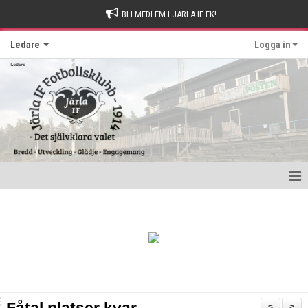
BLI MEDLEM I JÄRLA IF FK!
Ledare
Logga in
Hem
Kom ihåg
Nyttig information
Utbildningar
<
>