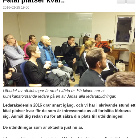
Fåtal platser kvar..
Domare
2016-02-25 19:00
Dalecarlia Cup
Ledarnas Kalender
Anläggningar
Utbudet av utbildningar är stort i Järla IF. På bilden ser ni
kunskapstörstande ledare på en av Järlas alla ledarutbildningar.
Ledarakademin 2016 drar snart igång, och vi har i skrivande stund ett
fåtal platser kvar för de som är intresserade av att fortsätta förkovra
sig.
Anmäl dig redan nu för att säkra din plats till utbildningen!
De utbildningar som är aktuella just nu är.