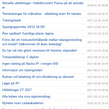
Aktuella utbildningar i fotbollszonen! Passa på att anmäla
2018-01-25 09:09
er.
Tematräningar för målvakter - utbildning även för tränare
2018-01-18 16:37
Träningsbank
2017-12-28 13:09
Sportgruppsmöte 19/12 18.00!
2017-12-08 15:27
Åter spelbart! Samtliga planer öppna
2017-11-23 11:52
Finns det ett motsatsförhållande mellan talangutveckling
2017-11-15 13:40
och bredd? Välkommen till årets ledardag!
Du har väl inte glömt nominera till höstens stipendier!
2017-10-23 18:46
Tränarutbildning: C-diplom
2017-08-24 11:22
Ingen träning på Nacka IP i morgon 6/6!
2017-06-05 19:44
Information om träningstider!
2017-05-27 12:23
Rutiner vid betalning till och tillsätttning av domare!
2017-05-02 11:13
Läget på IP!
2017-03-28 14:30
Utbildningar VT 2017
2017-02-13 18:36
Alla ledare ska visa registerutdrag
2017-02-13 11:43
Nyheter inom Ledarakademin
2016-10-31 15:13