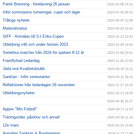
Patrik Brenning - föreläsning 26 januari
2025-01-08 16:12
Inför sommarens turneringar, cuper och läger
2024-07-05 09:16
Tråkiga nyheter
2024-06-05 12:08
Materialstatus
2024-03-20 15:42
StFF - Anmälan till S:t Eriks-Cupen
2023-11-13 10:23
Utbildning v46 och under hösten 2023
2023-11-09 14:55
Serielösa matcher från 2024 för spelare 8-12 år
2023-11-06 20:01
Framflyttad Ledardag
2023-11-06 13:55
Järla mot Kvalitetsklubb
2023-06-30 16:11
Sanktan - Inför seriestarten
2023-04-11 19:14
Reflektioner från ledardagen 26 november
2022-11-27 10:24
Utbildningsnyheter
2022-10-13 18:54
2020-04-30 10:27
Appen "Min Fotboll"
2020-04-17 11:53
Träningstider, påsklov och annat!
2020-03-30 11:16
12e mars
2020-02-20 13:45
Anmälan Sanktan & Årsplanering
2019-11-27 11:44