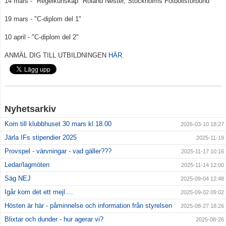
14 mars - "Regelkunskap" Roland Nester, Stockholms Fotbollsförbund
19 mars - "C-diplom del 1"
10 april - "C-diplom del 2"
ANMÄL DIG TILL UTBILDNINGEN
HÄR.
Nyhetsarkiv
Kom till klubbhuset 30 mars kl 18.00
2026-03-10 18:27
Järla IFs stipendier 2025
2025-11-19
Provspel - värvningar - vad gäller???
2025-11-17 10:16
Ledar/lagmöten
2025-11-14 12:00
Säg NEJ
2025-09-04 12:48
Igår kom det ett mejl....
2025-09-02 09:02
Hösten är här - påminnelse och information från styrelsen
2025-08-27 18:26
Blixtar och dunder - hur agerar vi?
2025-08-26