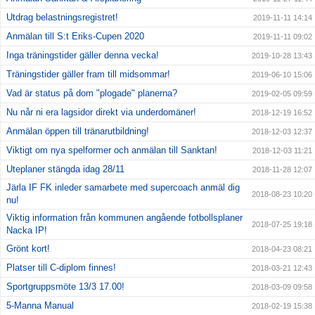
Utdrag belastningsregistret!
2019-11-11 14:14
Anmälan till S:t Eriks-Cupen 2020
2019-11-11 09:02
Inga träningstider gäller denna vecka!
2019-10-28 13:43
Träningstider gäller fram till midsommar!
2019-06-10 15:06
Vad är status på dom "plogade" planerna?
2019-02-05 09:59
Nu når ni era lagsidor direkt via underdomäner!
2018-12-19 16:52
Anmälan öppen till tränarutbildning!
2018-12-03 12:37
Viktigt om nya spelformer och anmälan till Sanktan!
2018-12-03 11:21
Uteplaner stängda idag 28/11
2018-11-28 12:07
Järla IF FK inleder samarbete med supercoach anmäl dig
2018-08-23 10:20
nu!
Viktig information från kommunen angående fotbollsplaner
2018-07-25 19:18
Nacka IP!
Grönt kort!
2018-04-23 08:21
Platser till C-diplom finnes!
2018-03-21 12:43
Sportgruppsmöte 13/3 17.00!
2018-03-09 09:58
5-Manna Manual
2018-02-19 15:38