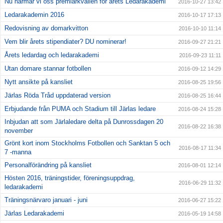
Nu närmar vi oss premiärkvällen för årets Ledarakademi
2016-10-27 13:42
Ledarakademin 2016
2016-10-17 17:13
Redovisning av domarkvitton
2016-10-10 11:14
Vem blir årets stipendiater? DU nominerar!
2016-09-27 21:21
Årets ledardag och ledarakademi
2016-09-23 11:11
Utan domare stannar fotbollen
2016-09-12 14:29
Nytt ansikte på kansliet
2016-08-25 19:56
Järlas Röda Tråd uppdaterad version
2016-08-25 16:44
Erbjudande från PUMA och Stadium till Järlas ledare
2016-08-24 15:28
Inbjudan att som Järlaledare delta på Dunrossdagen 20
2016-08-22 16:38
november
Grönt kort inom Stockholms Fotbollen och Sanktan 5 och
2016-08-17 11:34
7 -manna
Personalförändring på kansliet
2016-08-01 12:14
Hösten 2016, träningstider, föreningsuppdrag,
2016-06-29 11:32
ledarakademi
Träningsnärvaro januari - juni
2016-06-27 15:22
Järlas Ledarakademi
2016-05-19 14:58