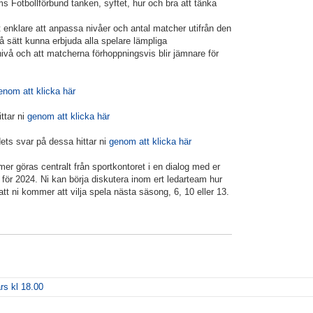
s Fotbollförbund tanken, syftet, hur och bra att tänka
det enklare att anpassa nivåer och antal matcher utifrån den
å sätt kunna erbjuda alla spelare lämpliga
ivå och att matcherna förhoppningsvis blir jämnare för
enom att klicka här
ittar ni
genom att klicka här
ets svar på dessa hittar ni
genom att klicka här
er göras centralt från sportkontoret i en dialog med er
g för 2024. Ni kan börja diskutera inom ert ledarteam hur
tt ni kommer att vilja spela nästa säsong, 6, 10 eller 13.
rs kl 18.00