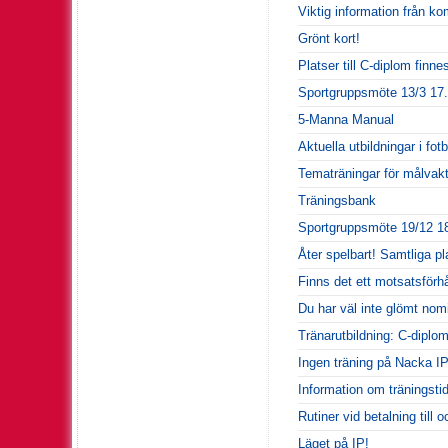
Viktig information från 
Grönt kort!
Platser till C-diplom finne
Sportgruppsmöte 13/3 17.
5-Manna Manual
Aktuella utbildningar i fo
Tematräningar för målvakte
Träningsbank
Sportgruppsmöte 19/12 18
Åter spelbart! Samtliga p
Finns det ett motsatsförh
Du har väl inte glömt nomi
Tränarutbildning: C-diplo
Ingen träning på Nacka IP
Information om träningstid
Rutiner vid betalning till 
Läget på IP!