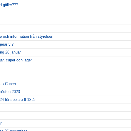
d gäller???
e och information från styrelsen
gerar vi?
ing 26 januari
ar, cuper och läger
riks-Cupen
 hösten 2023
24 för spelare 8-12 år
en