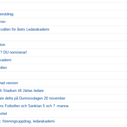
terutdrag
min
vällen för årets Ledarakademi
ton
er? DU nominerar!
akademi
llen
rad version
Stadium till Järlas ledare
dare delta på Dunrossdagen 20 november
ms Fotbollen och Sanktan 5 och 7 -manna
sliet
r, föreningsuppdrag, ledarakademi