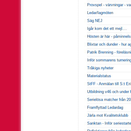
Provspel - värvningar - va
Ledar/lagmöten
Säg NEJ
Igår kom det ett mejl....
Hösten är här - påminnels
Blixtar och dunder - hur a
Patrik Brenning - föreläsn
Inför sommarens turnering
Tråkiga nyheter
Materialstatus
StFF - Anmälan till S:t E
Utbildning v46 och under
Serielösa matcher från 20
Framflyttad Ledardag
Järla mot Kvalitetsklubb
Sanktan - Inför seriestart