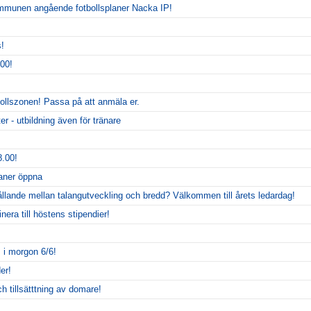
kommunen angående fotbollsplaner Nacka IP!
s!
00!
tbollszonen! Passa på att anmäla er.
r - utbildning även för tränare
.00!
laner öppna
ållande mellan talangutveckling och bredd? Välkommen till årets ledardag!
nera till höstens stipendier!
m
 i morgon 6/6!
er!
och tillsätttning av domare!