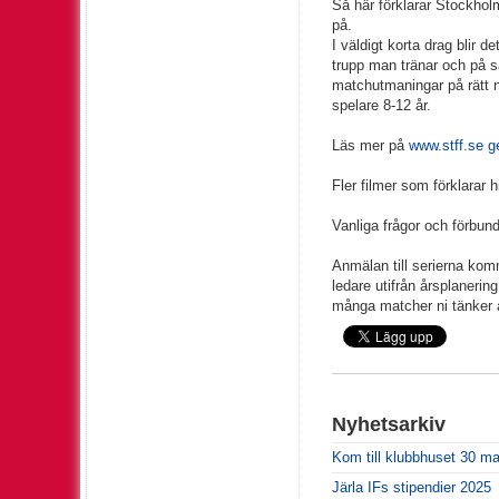
Så här förklarar Stockholm
på.
I väldigt korta drag blir 
trupp man tränar och på s
matchutmaningar på rätt n
spelare 8-12 år.
Läs mer på
www.stff.se
g
Fler filmer som förklarar h
Vanliga frågor och förbund
Anmälan till serierna komm
ledare utifrån årsplanerin
många matcher ni tänker a
Nyhetsarkiv
Kom till klubbhuset 30 ma
Järla IFs stipendier 2025