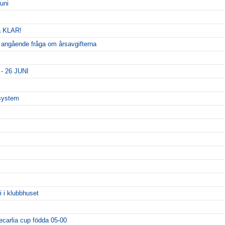
uni
a KLAR!
n angående fråga om årsavgifterna
 26 JUNI
esystem
i i klubbhuset
ecarlia cup födda 05-00