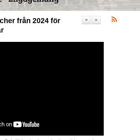
cher från 2024 för
<
>
år