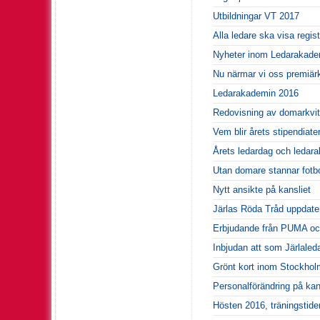
Utbildningar VT 2017
Alla ledare ska visa regis
Nyheter inom Ledarakade
Nu närmar vi oss premiärk
Ledarakademin 2016
Redovisning av domarkvit
Vem blir årets stipendiat
Årets ledardag och ledar
Utan domare stannar fotbo
Nytt ansikte på kansliet
Järlas Röda Tråd uppdate
Erbjudande från PUMA och 
Inbjudan att som Järlale
Grönt kort inom Stockhol
Personalförändring på kan
Hösten 2016, träningstide