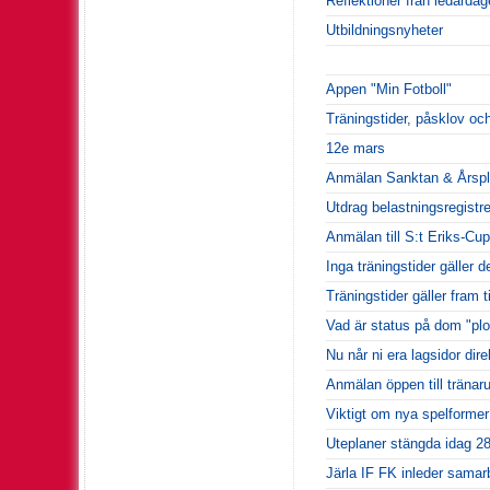
Reflektioner från ledard
Utbildningsnyheter
Appen "Min Fotboll"
Träningstider, påsklov oc
12e mars
Anmälan Sanktan & Årspl
Utdrag belastningsregistre
Anmälan till S:t Eriks-Cu
Inga träningstider gäller 
Träningstider gäller fram 
Vad är status på dom "pl
Nu når ni era lagsidor dir
Anmälan öppen till tränaru
Viktigt om nya spelformer
Uteplaner stängda idag 28
Järla IF FK inleder sama