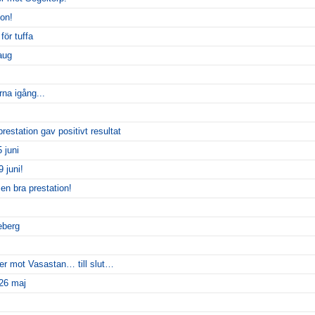
gon!
för tuffa
aug
rna igång...
restation gav positivt resultat
 juni
 juni!
en bra prestation!
eberg
er mot Vasastan… till slut…
 26 maj