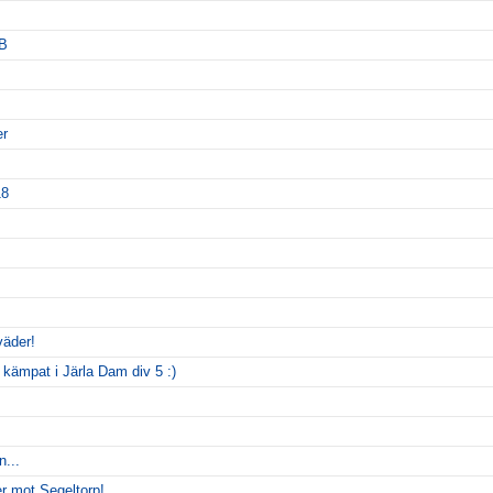
5B
er
18
väder!
 kämpat i Järla Dam div 5 :)
...
er mot Segeltorp!