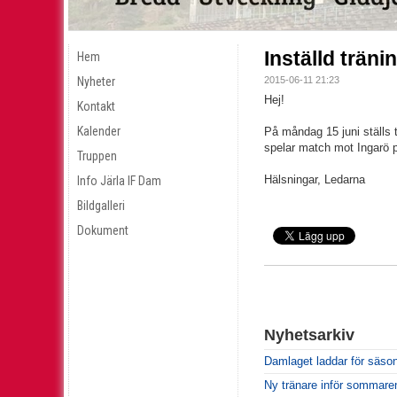
Inställd trän
Hem
Nyheter
2015-06-11 21:23
Hej!
Kontakt
Kalender
På måndag 15 juni ställs t
spelar match mot Ingarö på
Truppen
Hälsningar, Ledarna
Info Järla IF Dam
Bildgalleri
Dokument
Nyhetsarkiv
Damlaget laddar för säso
Ny tränare inför sommare