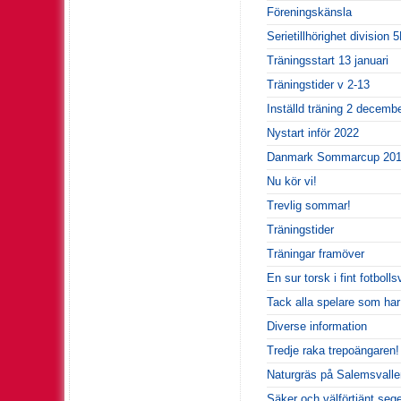
Föreningskänsla
Serietillhörighet division 
Träningsstart 13 januari
Träningstider v 2-13
Inställd träning 2 decemb
Nystart inför 2022
Danmark Sommarcup 20
Nu kör vi!
Trevlig sommar!
Träningstider
Träningar framöver
En sur torsk i fint fotbolls
Tack alla spelare som har
Diverse information
Tredje raka trepoängaren!
Naturgräs på Salemsvallen
Säker och välförtjänt seg