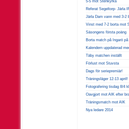
5-5 mot Stenkyrka
Referat Segeltorp- Järla 
Järla Dam vann med 3-2 b
Vinst med 7-2 borta mot 
Säsongens första poäng
Borta match på Ingarö på
Kalendern uppdaterad med 
Täby matchen inställt
Förlust mot Stuvsta
Dags för seriepremiär!
Träningsläger 12-13 april!
Fotografering tisdag 8/4 k
Oavgjort mot AIK efter br
Träningsmatch mot AIK
Nya ledare 2014