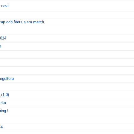
 nov!
a cup och årets sista match.
2014
m
egeltorp
(1-0)
yrka
ing !
-4