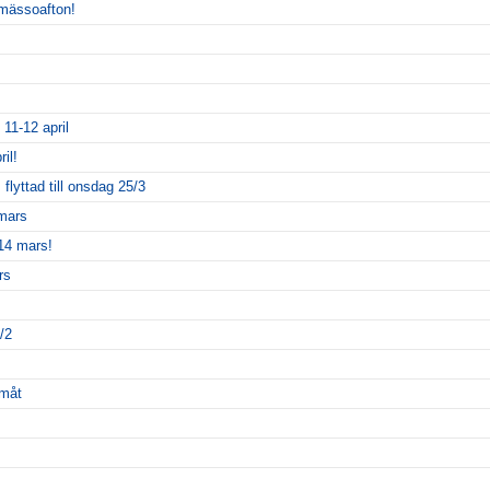
smässoafton!
 11-12 april
il!
lyttad till onsdag 25/3
 mars
14 mars!
rs
/2
amåt