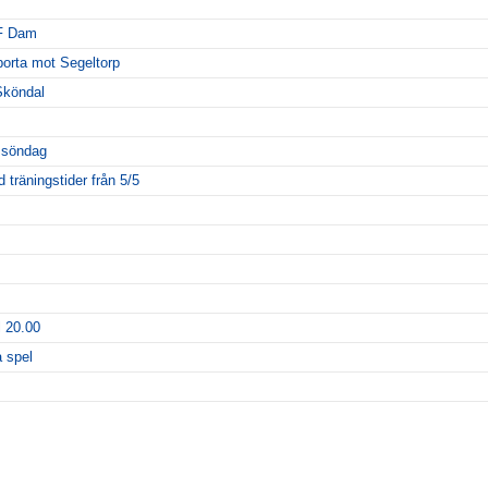
IF Dam
orta mot Segeltorp
Sköndal
 söndag
träningstider från 5/5
l 20.00
a spel