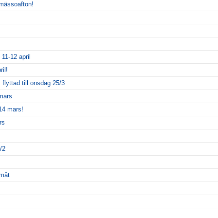
smässoafton!
 11-12 april
il!
lyttad till onsdag 25/3
 mars
14 mars!
rs
/2
amåt