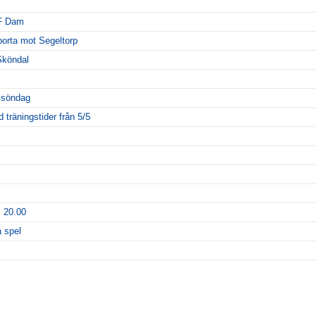
IF Dam
orta mot Segeltorp
Sköndal
 söndag
träningstider från 5/5
l 20.00
a spel