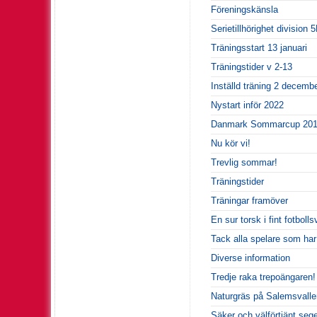
Föreningskänsla
Serietillhörighet division 
Träningsstart 13 januari
Träningstider v 2-13
Inställd träning 2 decemb
Nystart inför 2022
Danmark Sommarcup 20
Nu kör vi!
Trevlig sommar!
Träningstider
Träningar framöver
En sur torsk i fint fotbolls
Tack alla spelare som har
Diverse information
Tredje raka trepoängaren!
Naturgräs på Salemsvallen
Säker och välförtjänt seg