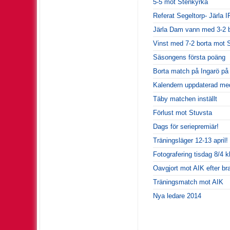
5-5 mot Stenkyrka
Referat Segeltorp- Järla 
Järla Dam vann med 3-2 b
Vinst med 7-2 borta mot 
Säsongens första poäng
Borta match på Ingarö på
Kalendern uppdaterad med 
Täby matchen inställt
Förlust mot Stuvsta
Dags för seriepremiär!
Träningsläger 12-13 april!
Fotografering tisdag 8/4 k
Oavgjort mot AIK efter br
Träningsmatch mot AIK
Nya ledare 2014