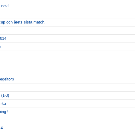
 nov!
a cup och årets sista match.
2014
m
egeltorp
(1-0)
yrka
ing !
-4