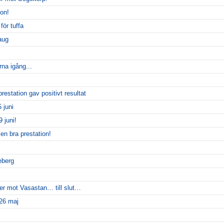
gon!
för tuffa
aug
rna igång...
restation gav positivt resultat
 juni
 juni!
en bra prestation!
eberg
er mot Vasastan… till slut…
 26 maj