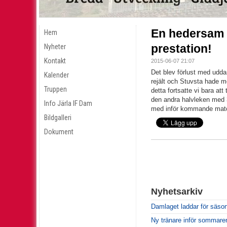
En hedersam f
Hem
prestation!
Nyheter
Kontakt
2015-06-07 21:07
Det blev förlust med udd
Kalender
rejält och Stuvsta hade m
Truppen
detta fortsatte vi bara att
den andra halvleken med 3
Info Järla IF Dam
med inför kommande mat
Bildgalleri
Dokument
Nyhetsarkiv
Damlaget laddar för säso
Ny tränare inför sommare