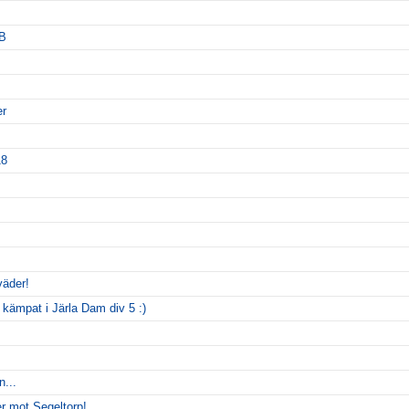
5B
er
18
väder!
 kämpat i Järla Dam div 5 :)
...
er mot Segeltorp!