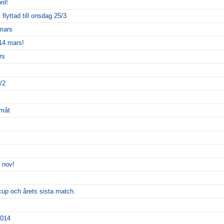
il!
lyttad till onsdag 25/3
 mars
14 mars!
rs
/2
amåt
 nov!
a cup och årets sista match.
2014