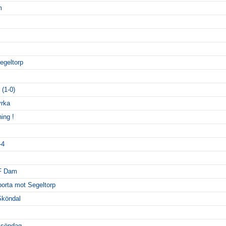
m
egeltorp
(1-0)
yrka
ing !
-4
IF Dam
orta mot Segeltorp
Sköndal
 söndag