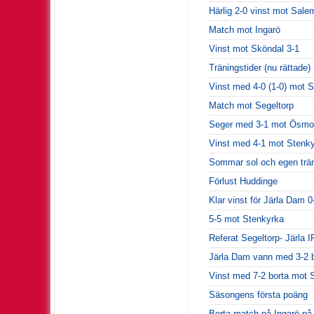
Härlig 2-0 vinst mot Sale
Match mot Ingarö
Vinst mot Sköndal 3-1
Träningstider (nu rättade)
Vinst med 4-0 (1-0) mot S
Match mot Segeltorp
Seger med 3-1 mot Ösmo 
Vinst med 4-1 mot Stenk
Sommar sol och egen trän
Förlust Huddinge
Klar vinst för Järla Dam 0
5-5 mot Stenkyrka
Referat Segeltorp- Järla 
Järla Dam vann med 3-2 b
Vinst med 7-2 borta mot 
Säsongens första poäng
Borta match på Ingarö på