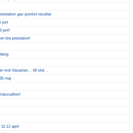
restation gav positivt resultat
 juni
 juni!
en bra prestation!
eberg
er mot Vasastan… till slut…
 26 maj
smässoafton!
 11-12 april