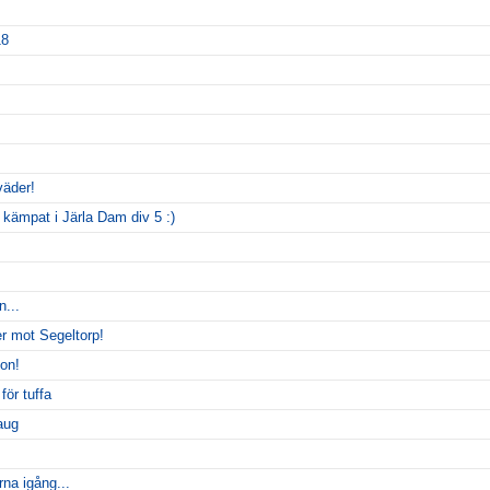
18
väder!
 kämpat i Järla Dam div 5 :)
...
er mot Segeltorp!
gon!
för tuffa
aug
rna igång...