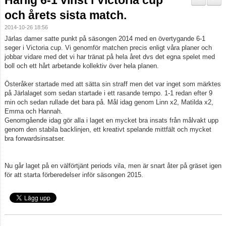
Härlig 6-1 vinst i Victoria cup
Truppen
och årets sista match.
2014-10-26 18:56
Info Järla IF Dam
Järlas damer satte punkt på säsongen 2014 med en övertygande 6-1
seger i Victoria cup. Vi genomför matchen precis enligt våra planer och
Bildgalleri
jobbar vidare med det vi har tränat på hela året dvs det egna spelet med
boll och ett hårt arbetande kollektiv över hela planen.
Dokument
Österåker startade med att sätta sin straff men det var inget som märktes
på Järlalaget som sedan startade i ett rasande tempo. 1-1 redan efter 9
min och sedan rullade det bara på. Mål idag genom Linn x2, Matilda x2,
Emma och Hannah.
Genomgående idag gör alla i laget en mycket bra insats från målvakt upp
genom den stabila backlinjen, ett kreativt spelande mittfält och mycket
bra forwardsinsatser.
Nu går laget på en välförtjänt periods vila, men är snart åter på gräset igen
för att starta förberedelser inför säsongen 2015.