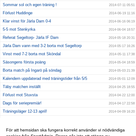
Sommar sol och egen träning !
2014-07-11 05:51
Förlust Huddinge
2014-06-19 11:16
Klar vinst för Järla Dam 0-4
2014-06-16 06:19
5-5 mot Stenkyrka
2014-06-04 18:57
Referat Segeltorp- Järla IF Dam
2014-05-18 20:31
Järla Dam vann med 3-2 borta mot Segeltorp
2014-05-17 16:26
Vinst med 7-2 borta mot Sköndal
2014-05-11 17:38
Säsongens första poäng
2014-05-04 18:59
Borta match på Ingarö på söndag
2014-05-03 21:39
Kalendern uppdaterad med träningstider från 5/5
2014-05-01 12:09
Täby matchen inställt
2014-04-25 18:55
Förlust mot Stuvsta
2014-04-22 12:00
Dags för seriepremiär!
2014-04-17 22:58
Träningsläger 12-13 april!
2014-04-09 16:20
Fotografering tisdag 8/4 kl 20.00
2014-04-04 14:33
Oavgjort mot AIK efter bra spel
2014-03-30 20:48
För att hemsidan ska fungera korrekt använder vi nödvändiga
Träningsmatch mot AIK