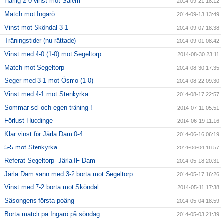
Härlig 2-0 vinst mot Salem
2014-09-21 18:12
Match mot Ingarö
2014-09-13 13:49
Vinst mot Sköndal 3-1
2014-09-07 18:38
Träningstider (nu rättade)
2014-09-01 08:42
Vinst med 4-0 (1-0) mot Segeltorp
2014-08-30 23:11
Match mot Segeltorp
2014-08-30 17:35
Seger med 3-1 mot Ösmo (1-0)
2014-08-22 09:30
Vinst med 4-1 mot Stenkyrka
2014-08-17 22:57
Sommar sol och egen träning !
2014-07-11 05:51
Förlust Huddinge
2014-06-19 11:16
Klar vinst för Järla Dam 0-4
2014-06-16 06:19
5-5 mot Stenkyrka
2014-06-04 18:57
Referat Segeltorp- Järla IF Dam
2014-05-18 20:31
Järla Dam vann med 3-2 borta mot Segeltorp
2014-05-17 16:26
Vinst med 7-2 borta mot Sköndal
2014-05-11 17:38
Säsongens första poäng
2014-05-04 18:59
Borta match på Ingarö på söndag
2014-05-03 21:39