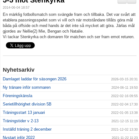
5-5 mot Stenkyrka
Truppen
2014-06-04 18:57
En märklig fotbollsmatch som svängde fram och tillbaka. Det var svårt att
Info Järla IF Dam
etablera passningsspelet som vi vill och när motståndare tillåts göra mål
båda på offside och med hands är det inte så mycket att göra. Järlas mål
gjordes av Nellie(2) Mie, Bengan och Natalie.
Bildgalleri
Vi tackar Stenkyrka och domaren för matchen och ser fram emot returen.
Dokument
Nyhetsarkiv
Damlaget laddar för säsongen 2026
2026-03-15 20:31
Ny tränare inför sommaren
2024-06-11 19:50
Föreningskänsla
2022-02-16 09:55
Serietillhörighet division 5B
2022-02-04 17:30
Träningsstart 13 januari
2022-01-05 13:38
Träningstider v 2-13
2021-12-15 11:19
Inställd träning 2 december
2021-12-02 13:30
Nystart inför 2022
2021-11-22 11:23