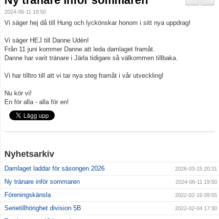
Ny tränare inför sommaren
Truppen
2024-06-11 19:50
Vi säger hej då till Hung och lyckönskar honom i sitt nya uppdrag!
Info Järla IF Dam
Vi säger HEJ till Danne Udén!
Från 11 juni kommer Danne att leda damlaget framåt.
Bildgalleri
Danne har varit tränare i Järla tidigare så välkommen tillbaka.
Dokument
Vi har tilltro till att vi tar nya steg framåt i vår utveckling!
Nu kör vi!
En för alla - alla för en!
Nyhetsarkiv
Damlaget laddar för säsongen 2026
2026-03-15 20:31
Ny tränare inför sommaren
2024-06-11 19:50
Föreningskänsla
2022-02-16 09:55
Serietillhörighet division 5B
2022-02-04 17:30