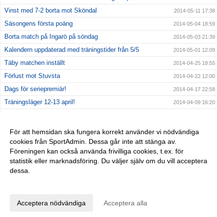
Vinst med 7-2 borta mot Sköndal
2014-05-11 17:38
Säsongens första poäng
2014-05-04 18:59
Borta match på Ingarö på söndag
2014-05-03 21:39
Kalendern uppdaterad med träningstider från 5/5
2014-05-01 12:09
Täby matchen inställt
2014-04-25 18:55
Förlust mot Stuvsta
2014-04-22 12:00
Dags för seriepremiär!
2014-04-17 22:58
Träningsläger 12-13 april!
2014-04-09 16:20
Fotografering tisdag 8/4 kl 20.00
2014-04-04 14:33
Oavgjort mot AIK efter bra spel
2014-03-30 20:48
För att hemsidan ska fungera korrekt använder vi nödvändiga
cookies från SportAdmin. Dessa går inte att stänga av.
Träningsmatch mot AIK
2014-03-26 22:09
Föreningen kan också använda frivilliga cookies, t.ex. för
Nya ledare 2014
2014-01-28 18:04
statistik eller marknadsföring. Du väljer själv om du vill acceptera
dessa.
Anpassa dina val
Cookie-inställningar
Gå till Webbversion
Acceptera nödvändiga
Acceptera alla