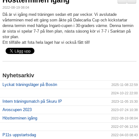
Höstterminen igång
Bildgalleri
2022-08-19 08:04
Då är vi igång med träningen sedan ett par veckor. Vi avslutade
Kontakt
vårterminen med ett gäng som åkte på Dalecarlia Cup och kickstartar
denna termin med härliga Ingarö-cupen i 30-graders värme. Denna termin
är sista vi spelar 7-7 på liten plan, nästa säsong kör vi 7-7 i Sanktan på
stor plan.
Ett tillfälle att fota hela laget har vi också fått till!
Nyhetsarkiv
Lyckat träningsläger på Bosön
2025-11-08 22:59
2024-10-22 22:00
Intern träningsmatch på Skuru IP
2023-11-05 15:30
Aroscupen 2023
2023-07-24 10:38
Höstterminen igång
2022-08-19 08:04
2022-07-06 12:54
P11s uppstartsdag
2022-04-03 08:43