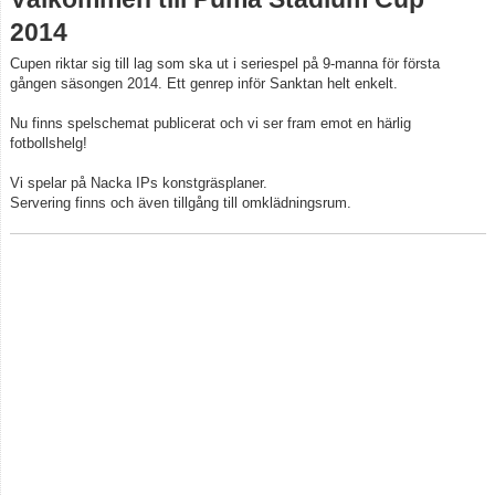
Spelschema & Resultat
2014
Cupen riktar sig till lag som ska ut i seriespel på 9-manna för första
Bildgalleri
gången säsongen 2014. Ett genrep inför Sanktan helt enkelt.
Nu finns spelschemat publicerat och vi ser fram emot en härlig
fotbollshelg!
Vi spelar på Nacka IPs konstgräsplaner.
Servering finns och även tillgång till omklädningsrum.