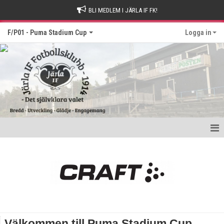
BLI MEDLEM I JÄRLA IF FK!
F/P01 - Puma Stadium Cup
Logga in
Hem
Inbjudan, regler, blanketter etc
- anmälda lag F01
- anmälda lag P01
Välkommen till Puma Stadium Cup