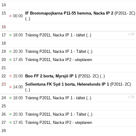
14
15
IF Brommapojkarna P11-55 hemma, Nacka IP 2
(P2011- 2C)
00:00
(..)
16
v.34
17
18:00
Träning P2011, Nacka IP 1 - tältet
(..)
18
19
20:30
Träning P2011, Nacka IP 1 - Tältet
(..)
20
17:45
Träning P2011, Nacka IP2 - uteplanen
21
22
15:00
Boo FF 2 borta, Myrsjö IP 1
(P2011- 2C)
(..)
23
Sollentuna FK Syd 1 borta, Helenelunds IP 1
(P2011- 2C)
14:00
(..)
v.35
24
18:00
Träning P2011, Nacka IP 1 - tältet
(..)
25
26
20:30
Träning P2011, Nacka IP 1 - Tältet
(..)
27
17:45
Träning P2011, Nacka IP2 - uteplanen
28