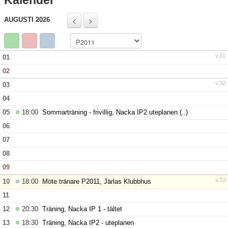
Kalender
Bildgalleri
AUGUSTI 2026
Kontakt
v.31
01
02
v.32
03
04
05
18:00
Sommarträning - frivillig, Nacka IP2 uteplanen
(..)
06
07
08
09
v.33
10
18:00
Möte tränare P2011, Järlas Klubbhus
11
12
20:30
Träning, Nacka IP 1 - tältet
13
18:30
Träning, Nacka IP2 - uteplanen