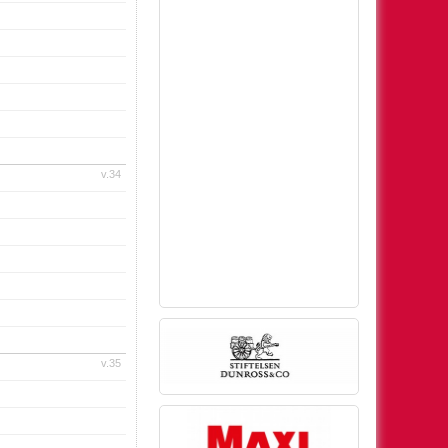
v.34
v.35