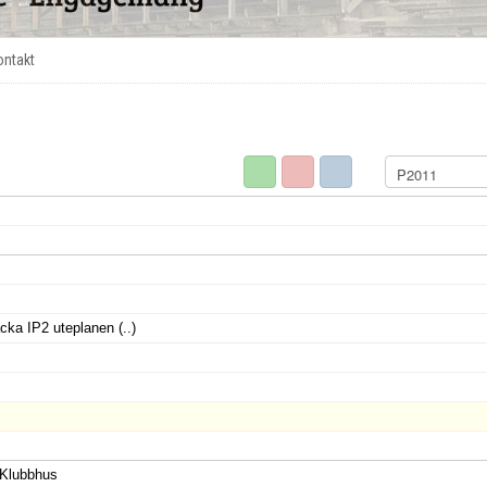
ontakt
Nacka IP2 uteplanen
(..)
 Klubbhus