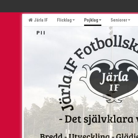
Järla IF
Flicklag
Pojklag
Seniorer