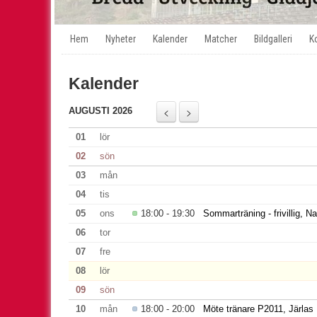
Hem
Nyheter
Kalender
Matcher
Bildgalleri
K
Kalender
AUGUSTI 2026
01
lör
02
sön
03
mån
04
tis
05
ons
18:00 - 19:30
Sommarträning - frivillig, 
06
tor
07
fre
08
lör
09
sön
10
mån
18:00 - 20:00
Möte tränare P2011, Järlas