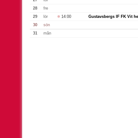
28
fre
29
lör
14:00
Gustavsbergs IF FK Vit h
30
sön
31
mån