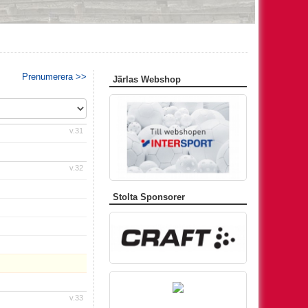
Prenumerera >>
Järlas Webshop
v.31
v.32
Stolta Sponsorer
v.33