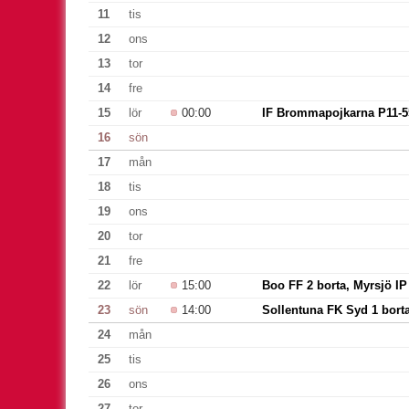
11
tis
12
ons
13
tor
14
fre
15
lör
00:00
IF Brommapojkarna P11-5
16
sön
17
mån
18
tis
19
ons
20
tor
21
fre
22
lör
15:00
Boo FF 2 borta, Myrsjö IP
23
sön
14:00
Sollentuna FK Syd 1 borta
24
mån
25
tis
26
ons
27
tor