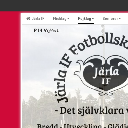
Järla IF
Flicklag
Pojklag
Seniorer