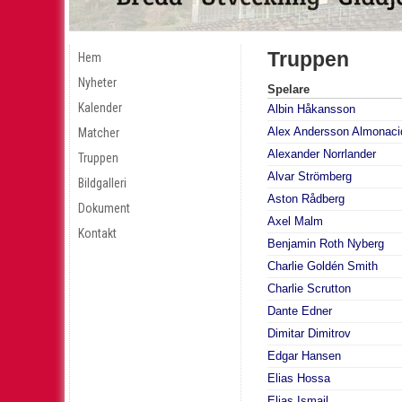
Truppen
Hem
Nyheter
Spelare
Kalender
Albin Håkansson
Alex Andersson Almonaci
Matcher
Alexander Norrlander
Truppen
Alvar Strömberg
Bildgalleri
Aston Rådberg
Dokument
Axel Malm
Kontakt
Benjamin Roth Nyberg
Charlie Goldén Smith
Charlie Scrutton
Dante Edner
Dimitar Dimitrov
Edgar Hansen
Elias Hossa
Elias Ismail