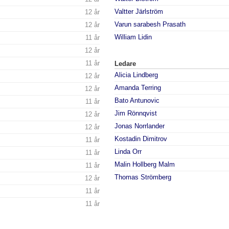
Valtter Järlström
12 år
Varun sarabesh Prasath
12 år
William Lidin
11 år
12 år
11 år
Ledare
Alicia Lindberg
12 år
Amanda Terring
12 år
Bato Antunovic
11 år
Jim Rönnqvist
12 år
Jonas Norrlander
12 år
Kostadin Dimitrov
11 år
Linda Orr
11 år
Malin Hollberg Malm
11 år
Thomas Strömberg
12 år
11 år
11 år