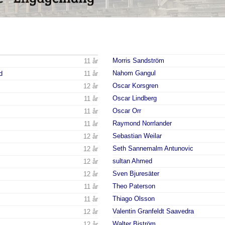
Morris Sandström
11 år
Nahom Gangul
d
11 år
Oscar Korsgren
12 år
Oscar Lindberg
11 år
Oscar Orr
11 år
Raymond Norrlander
11 år
Sebastian Weilar
12 år
Seth Sannemalm Antunovic
12 år
sultan Ahmed
12 år
Sven Bjuresäter
12 år
Theo Paterson
11 år
Thiago Olsson
11 år
Valentin Granfeldt Saavedra
12 år
Walter Biström
12 år