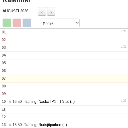
Kalender
Truppen
AUGUSTI 2026
Bildgalleri
Dokument
v.31
01
02
Kontakt
v.32
03
04
05
06
07
08
09
v.33
10
16:50
Träning, Nacka IP1 - Tältet
(..)
11
12
13
16:50
Träning, Rudsjöparken
(..)