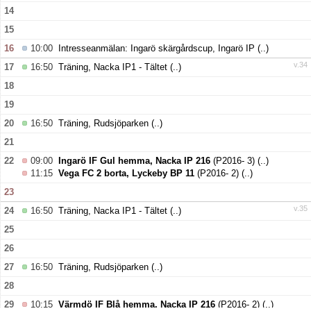
14
15
16
10:00
Intresseanmälan: Ingarö skärgårdscup, Ingarö IP
(..)
v.34
17
16:50
Träning, Nacka IP1 - Tältet
(..)
18
19
20
16:50
Träning, Rudsjöparken
(..)
21
22
09:00
Ingarö IF Gul hemma, Nacka IP 216
(P2016- 3)
(..)
11:15
Vega FC 2 borta, Lyckeby BP 11
(P2016- 2)
(..)
23
v.35
24
16:50
Träning, Nacka IP1 - Tältet
(..)
25
26
27
16:50
Träning, Rudsjöparken
(..)
28
29
10:15
Värmdö IF Blå hemma, Nacka IP 216
(P2016- 2)
(..)