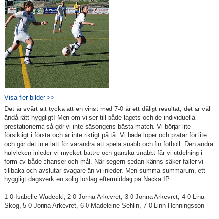
Visa fler bilder >>
Det är svårt att tycka att en vinst med 7-0 är ett dåligt resultat, det är väl
ändå rätt hyggligt! Men om vi ser till både lagets och de individuella
prestationerna så gör vi inte säsongens bästa match. Vi börjar lite
försiktigt i första och är inte riktigt på tå. Vi både löper och pratar för lite
och gör det inte lätt för varandra att spela snabb och fin fotboll. Den andra
halvleken inleder vi mycket bättre och ganska snabbt får vi utdelning i
form av både chanser och mål. När segern sedan känns säker faller vi
tillbaka och avslutar svagare än vi inleder. Men summa summarum, ett
hyggligt dagsverk en solig lördag eftermiddag på Nacka IP.
1-0 Isabelle Wadecki, 2-0 Jonna Arkevret, 3-0 Jonna Arkevret, 4-0 Lina
Skog, 5-0 Jonna Arkevret, 6-0 Madeleine Sehlin, 7-0 Linn Henningsson