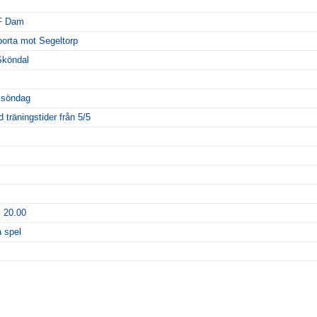
IF Dam
orta mot Segeltorp
Sköndal
 söndag
träningstider från 5/5
l 20.00
a spel