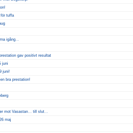
gon!
för tuffa
aug
rna igång...
restation gav positivt resultat
 juni
 juni!
en bra prestation!
eberg
er mot Vasastan… till slut…
 26 maj