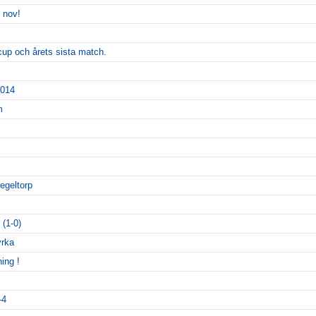
 nov!
a cup och årets sista match.
2014
m
egeltorp
(1-0)
yrka
ing !
-4