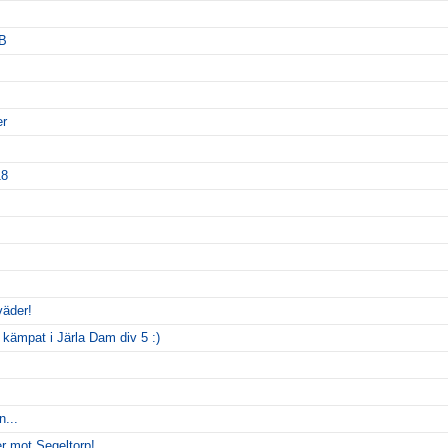
5B
er
18
väder!
 kämpat i Järla Dam div 5 :)
...
er mot Segeltorp!