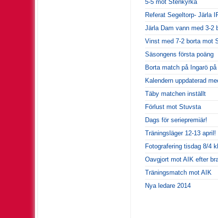
5-5 mot Stenkyrka
Referat Segeltorp- Järla 
Järla Dam vann med 3-2 b
Vinst med 7-2 borta mot 
Säsongens första poäng
Borta match på Ingarö på
Kalendern uppdaterad med 
Täby matchen inställt
Förlust mot Stuvsta
Dags för seriepremiär!
Träningsläger 12-13 april!
Fotografering tisdag 8/4 k
Oavgjort mot AIK efter br
Träningsmatch mot AIK
Nya ledare 2014