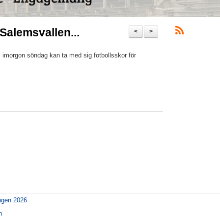
Salemsvallen...
<
>
imorgon söndag kan ta med sig fotbollsskor för
ngen 2026
n