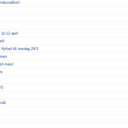
smässoafton!
 11-12 april
il!
lyttad till onsdag 25/3
 mars
14 mars!
rs
/2
amåt