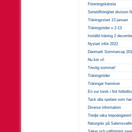
Föreningskänsla
Serietillhörighet division 
Träningsstart 13 januari
Träningstider v 2-13
Inställd träning 2 decemb
Nystart inför 2022
Danmark Sommarcup 20
Nu kör vi!
Trevlig sommar!
Träningstider
Träningar framöver
En sur torsk i fint fotbolls
Tack alla spelare som har
Diverse information
Tredje raka trepoängaren!
Naturgräs på Salemsvallen
Säker och välförtjänt seg