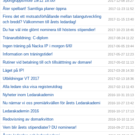
Sportgruppsmöte 19/12 18.00!
2017-12-08 15:27
Åter spelbart! Samtliga planer öppna
2017-11-23 11:52
Finns det ett motsatsförhållande mellan talangutveckling
2017-11-15 13:40
och bredd? Välkommen till årets ledardag!
Du har väl inte glömt nominera till höstens stipendier!
2017-10-23 18:46
Tränarutbildning: C-diplom
2017-08-24 11:22
Ingen träning på Nacka IP i morgon 6/6!
2017-06-05 19:44
Information om träningstider!
2017-05-27 12:23
Rutiner vid betalning till och tillsätttning av domare!
2017-05-02 11:13
Läget på IP!
2017-03-28 14:30
Utbildningar VT 2017
2017-02-13 18:36
Alla ledare ska visa registerutdrag
2017-02-13 11:43
Nyheter inom Ledarakademin
2016-10-31 15:13
Nu närmar vi oss premiärkvällen för årets Ledarakademi
2016-10-27 13:42
Ledarakademin 2016
2016-10-17 17:13
Redovisning av domarkvitton
2016-10-10 11:14
Vem blir årets stipendiater? DU nominerar!
2016-09-27 21:21