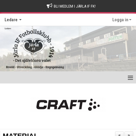
BLI MEDLEM I JÄRLA IF FK!
Ledare
Logga in
Hem
Kom ihåg
Nyttig information
Utbildningar
<
>