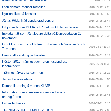
Årets ledardag och ledarakademi
2016-09-23 11:11
Utan domare stannar fotbollen
2016-09-12 14:29
Nytt ansikte på kansliet
2016-08-25 19:56
Järlas Röda Tråd uppdaterad version
2016-08-25 16:44
Erbjudande från PUMA och Stadium till Järlas ledare
2016-08-24 15:28
Inbjudan att som Järlaledare delta på Dunrossdagen 20
2016-08-22 16:38
november
Grönt kort inom Stockholms Fotbollen och Sanktan 5 och
2016-08-17 11:34
7 -manna
Personalförändring på kansliet
2016-08-01 12:14
Hösten 2016, träningstider, föreningsuppdrag,
2016-06-29 11:32
ledarakademi
Träningsnärvaro januari - juni
2016-06-27 15:22
Järlas Ledarakademi
2016-05-19 14:58
Domartillsättning 5-manna KLAR!
2016-05-17 13:05
Information från styrelsen angående fråga om
2016-05-16 13:48
årsavgifterna
Fyll er lagkassa
2016-05-11 16:16
TRÄNINGSTIDER 1 MAJ - 26 JUNI
2016-04-19 12:08