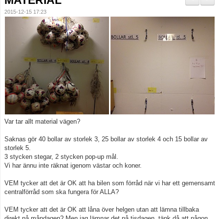
MATERIAL
Domare
2015-12-15 17:23
Dalecarlia Cup
Ledarnas Kalender
Anläggningar
Var tar allt material vägen?
Saknas gör 40 bollar av storlek 3, 25 bollar av storlek 4 och 15 bollar av
storlek 5.
3 stycken stegar, 2 stycken pop-up mål.
Vi har ännu inte räknat igenom västar och koner.
VEM tycker att det är OK att ha bilen som förråd när vi har ett gemensamt
centralförråd som ska fungera för ALLA?
VEM tycker att det är OK att låna över helgen utan att lämna tillbaka
direkt på måndagen? Men jag lämnar det på tisdagen, tänk då att någon