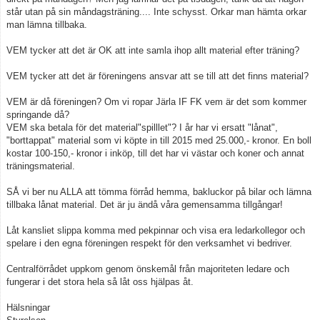
står utan på sin måndagsträning.... Inte schysst. Orkar man hämta orkar
man lämna tillbaka.
VEM tycker att det är OK att inte samla ihop allt material efter träning?
VEM tycker att det är föreningens ansvar att se till att det finns material?
VEM är då föreningen? Om vi ropar Järla IF FK vem är det som kommer
springande då?
VEM ska betala för det material"spilllet"? I år har vi ersatt "lånat",
"borttappat" material som vi köpte in till 2015 med 25.000,- kronor. En boll
kostar 100-150,- kronor i inköp, till det har vi västar och koner och annat
träningsmaterial.
SÅ vi ber nu ALLA att tömma förråd hemma, bakluckor på bilar och lämna
tillbaka lånat material. Det är ju ändå våra gemensamma tillgångar!
Låt kansliet slippa komma med pekpinnar och visa era ledarkollegor och
spelare i den egna föreningen respekt för den verksamhet vi bedriver.
Centralförrådet uppkom genom önskemål från majoriteten ledare och
fungerar i det stora hela så låt oss hjälpas åt.
Hälsningar