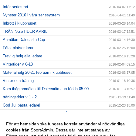
Inför seriestart
2016-04-07 17:12
Nyheter 2016 i våra seriesystem
2016-04-01 11:49
Inbrott i klubbhuset
2016-03-28 14:04
TRÄNINGSTIDER APRIL
2016-03-17 12:51
Anmälan Dalecarlia Cup
2016-03-14 16:30
Fåtal platser kvar..
2016-02-25 19:00
Trevlig helg alla ledare
2016-02-19 15:28
Vintertider v 6-13
2016-02-04 09:15
Materialhelg 20-21 februari i klubbhuset
2016-02-03 17:05
Vinter och träning
2016-01-18 10:36
Kom ihåg anmälan till Dalecarlia cup födda 05-00
2016-01-13 10:57
träningstider v 1 - 2
2015-12-29 11:48
God Jul bästa ledare!
2015-12-23 15:00
Fotbollstältets vara eller icke vara på Nacka IP
2015-12-18 11:22
MATERIAL
2015-12-15 17:23
För att hemsidan ska fungera korrekt använder vi nödvändiga
cookies från SportAdmin. Dessa går inte att stänga av.
JULMINGEL 17 december i klubbhuset
2015-12-14 09:00