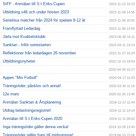
StFF - Anmälan till S:t Eriks-Cupen
2023-11-13 10:23
Utbildning v46 och under hösten 2023
2023-11-09 14:55
Serielösa matcher från 2024 för spelare 8-12 år
2023-11-06 20:01
Framflyttad Ledardag
2023-11-06 13:55
Järla mot Kvalitetsklubb
2023-06-30 16:11
Sanktan - Inför seriestarten
2023-04-11 19:14
Reflektioner från ledardagen 26 november
2022-11-27 10:24
Utbildningsnyheter
2022-10-13 18:54
2020-04-30 10:27
Appen "Min Fotboll"
2020-04-17 11:53
Träningstider, påsklov och annat!
2020-03-30 11:16
12e mars
2020-02-20 13:45
Anmälan Sanktan & Årsplanering
2019-11-27 11:44
Utdrag belastningsregistret!
2019-11-11 14:14
Anmälan till S:t Eriks-Cupen 2020
2019-11-11 09:02
Inga träningstider gäller denna vecka!
2019-10-28 13:43
Träningstider gäller fram till midsommar!
2019-06-10 15:06