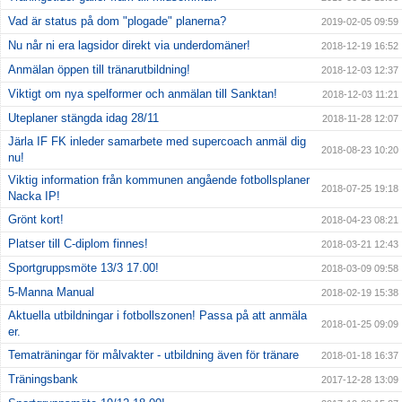
Vad är status på dom "plogade" planerna?
2019-02-05 09:59
Nu når ni era lagsidor direkt via underdomäner!
2018-12-19 16:52
Anmälan öppen till tränarutbildning!
2018-12-03 12:37
Viktigt om nya spelformer och anmälan till Sanktan!
2018-12-03 11:21
Uteplaner stängda idag 28/11
2018-11-28 12:07
Järla IF FK inleder samarbete med supercoach anmäl dig
2018-08-23 10:20
nu!
Viktig information från kommunen angående fotbollsplaner
2018-07-25 19:18
Nacka IP!
Grönt kort!
2018-04-23 08:21
Platser till C-diplom finnes!
2018-03-21 12:43
Sportgruppsmöte 13/3 17.00!
2018-03-09 09:58
5-Manna Manual
2018-02-19 15:38
Aktuella utbildningar i fotbollszonen! Passa på att anmäla
2018-01-25 09:09
er.
Tematräningar för målvakter - utbildning även för tränare
2018-01-18 16:37
Träningsbank
2017-12-28 13:09