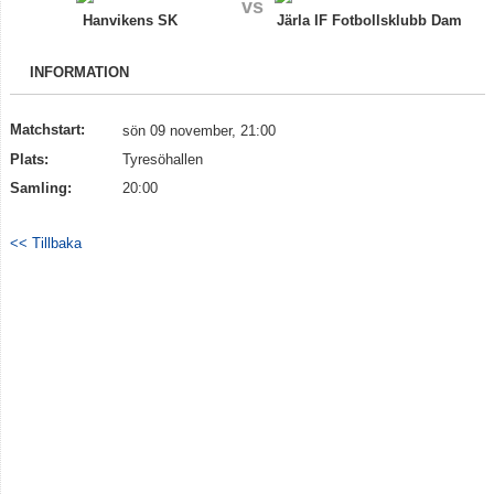
vs
Truppen
Hanvikens SK
Järla IF Fotbollsklubb Dam
Info Järla IF Dam
INFORMATION
Bildgalleri
Matchstart:
sön 09 november, 21:00
Dokument
Plats:
Tyresöhallen
Samling:
20:00
<< Tillbaka