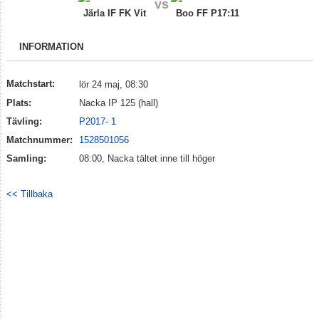
vs
Truppen
Järla IF FK Vit
Boo FF P17:11
Bildgalleri
INFORMATION
Dokument
Matchstart:
lör 24 maj, 08:30
Kontakt
Plats:
Nacka IP 125 (hall)
Tävling:
P2017- 1
Matchnummer:
1528501056
Samling:
08:00, Nacka tältet inne till höger
<< Tillbaka