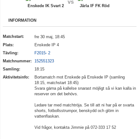
vs
Truppen
Enskede IK Svart 2
Järla IF FK Röd
Bildgalleri
INFORMATION
Dokument
Matchstart:
fre 30 maj, 18:45
Kontakt
Plats:
Enskede IP 4
Tävling:
F2015- 2
Matchnummer:
152551323
Samling:
18:15
Aktivitetsinfo:
Bortamatch mot Enskede på Enskede IP (samling
18:15, matchstart 18:45)
Svara gärna på kallelse snarast möjligt så vi kan kalla in
reserver om det behövs.
Ledare tar med matchtröja. Se till att ni har på er svarta
shorts, fotbollsstrumpor, benskydd och glöm in
vattenflaskan.
Vid frågor, kontakta Jimmie på 072-333 17 52