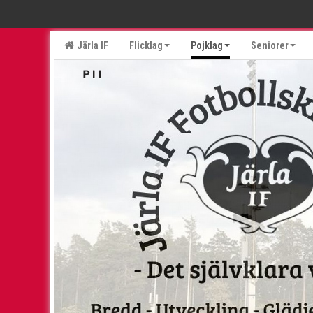
Järla IF
Flicklag
Pojklag
Seniorer