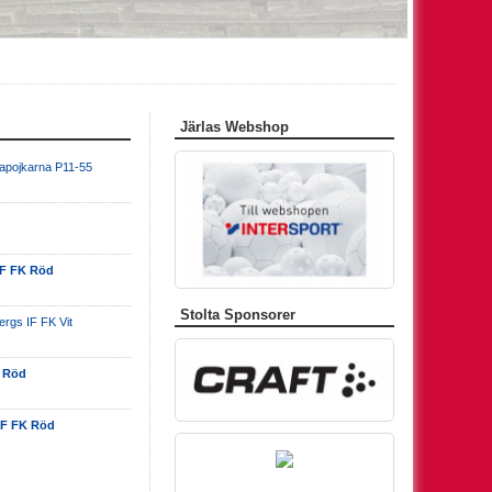
Järlas Webshop
apojkarna P11-55
 IF FK Röd
Stolta Sponsorer
rgs IF FK Vit
K Röd
 IF FK Röd