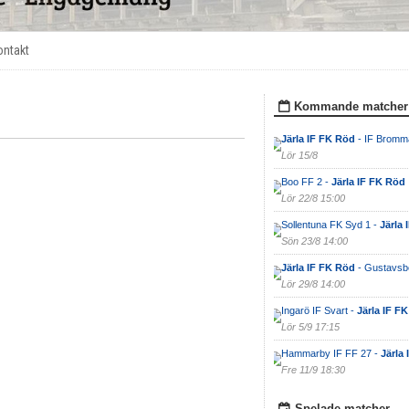
ontakt
Kommande matcher
Järla IF FK Röd
- IF Bromm
Lör 15/8
Boo FF 2 -
Järla IF FK Röd
Lör 22/8 15:00
Sollentuna FK Syd 1 -
Järla
Sön 23/8 14:00
Järla IF FK Röd
- Gustavsbe
Lör 29/8 14:00
Ingarö IF Svart -
Järla IF F
Lör 5/9 17:15
Hammarby IF FF 27 -
Järla
Fre 11/9 18:30
Spelade matcher